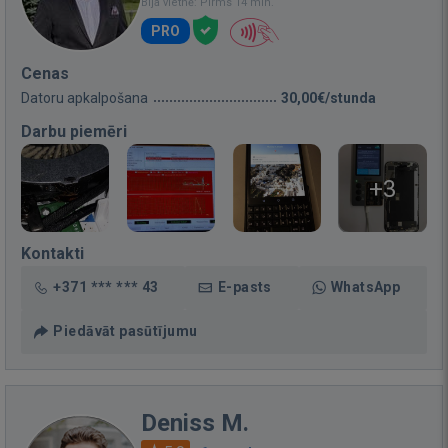
Bija vietnē: Pirms 14 min.
PRO
Cenas
Datoru apkalpošana
30,00€/stunda
Darbu piemēri
+3
Kontakti
+371 *** *** 43
E-pasts
WhatsApp
Piedāvāt pasūtījumu
Deniss M.