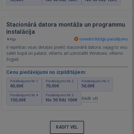
Stacionārā datora montāža un programmu
instalācija
Izveidot līdzīgu pasūtījumu
Rīga
Ir iepirktas visas detaļas priekš stacionārā datora. vajag to visu
salikt kopā un palaist. vēlams arī uzinstalēt Windows. vēlams
šogad.
Cenu piedāvājumi no izpildītājiem:
Piedāvājums Nr.1
Piedāvājums Nr.2
Piedāvājums Nr.3
60,00€
70,00€
50,00€
Piedāvājums Nr.4
Piedāvājums Nr.5
Rādīt vēl
150,00€
No 50 līdz 100€
RĀDĪT VĒL