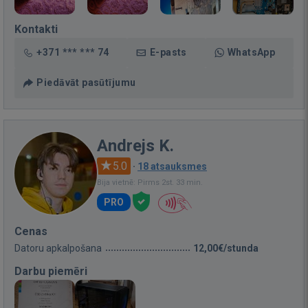
Kontakti
+371 *** *** 74
E-pasts
WhatsApp
Piedāvāt pasūtījumu
Andrejs K.
5.0
·
18 atsauksmes
Bija vietnē: Pirms 2st. 33 min.
PRO
Cenas
Datoru apkalpošana
12,00€/stunda
Darbu piemēri