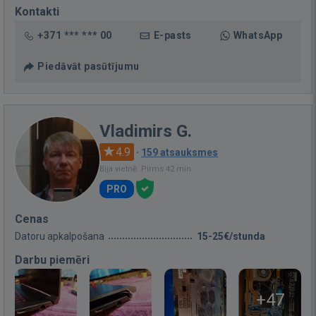
Kontakti
+371 *** *** 00
E-pasts
WhatsApp
Piedāvāt pasūtījumu
Vladimirs G.
4.9
·
159 atsauksmes
Bija vietnē: Pirms 42 min.
PRO
Cenas
Datoru apkalpošana
15-25€/stunda
Darbu piemēri
+47