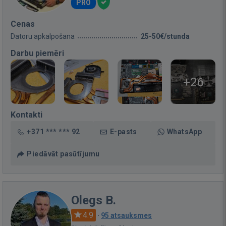
PRO
Cenas
Datoru apkalpošana
25-50€/stunda
Darbu piemēri
+26
Kontakti
+371 *** *** 92
E-pasts
WhatsApp
Piedāvāt pasūtījumu
Olegs B.
4.9
·
95 atsauksmes