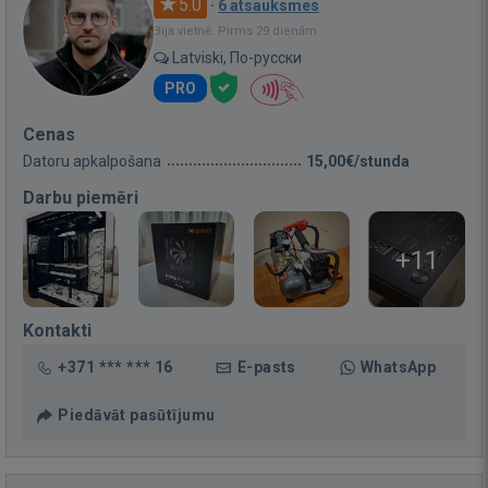
5.0
·
6 atsauksmes
Bija vietnē: Pirms 29 dienām
Latviski, По-русски
PRO
Cenas
Datoru apkalpošana
15,00€/stunda
Darbu piemēri
+11
Kontakti
+371 *** *** 16
E-pasts
WhatsApp
Piedāvāt pasūtījumu