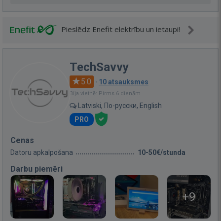
Pieslēdz Enefit elektrību un ietaupi!
TechSavvy
5.0
·
10 atsauksmes
Bija vietnē: Pirms 6 dienām
Latviski, По-русски, English
PRO
Cenas
Datoru apkalpošana
10-50€/stunda
Darbu piemēri
+9