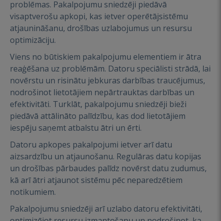
problēmas. Pakalpojumu sniedzēji piedāvā
visaptverošu apkopi, kas ietver operētājsistēmu
atjaunināšanu, drošības uzlabojumus un resursu
optimizāciju.
Viens no būtiskiem pakalpojumu elementiem ir ātra
reaģēšana uz problēmām. Datoru speciālisti strādā, lai
novērstu un risinātu jebkuras darbības traucējumus,
nodrošinot lietotājiem nepārtrauktas darbības un
efektivitāti. Turklāt, pakalpojumu sniedzēji bieži
piedāvā attālināto palīdzību, kas dod lietotājiem
iespēju saņemt atbalstu ātri un ērti.
Datoru apkopes pakalpojumi ietver arī datu
aizsardzību un atjaunošanu. Regulāras datu kopijas
un drošības pārbaudes palīdz novērst datu zudumus,
kā arī ātri atjaunot sistēmu pēc neparedzētiem
notikumiem.
Pakalpojumu sniedzēji arī uzlabo datoru efektivitāti,
optimizējot resursu izmantošanu un nodrošinot, ka