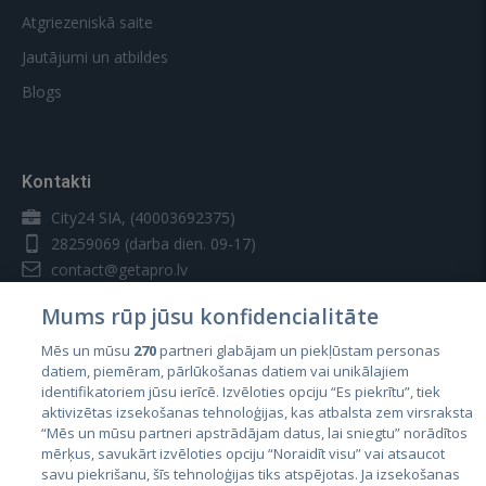
Atgriezeniskā saite
Jautājumi un atbildes
Blogs
Kontakti
City24 SIA, (40003692375)
28259069
(darba dien. 09-17)
contact@getapro.lv
Mums rūp jūsu konfidencialitāte
Mēs un mūsu
270
partneri glabājam un piekļūstam personas
datiem, piemēram, pārlūkošanas datiem vai unikālajiem
identifikatoriem jūsu ierīcē. Izvēloties opciju “Es piekrītu”, tiek
Valstis
aktivizētas izsekošanas tehnoloģijas, kas atbalsta zem virsraksta
Igaunija
“Mēs un mūsu partneri apstrādājam datus, lai sniegtu” norādītos
mērķus, savukārt izvēloties opciju “Noraidīt visu” vai atsaucot
Latvija
savu piekrišanu, šīs tehnoloģijas tiks atspējotas. Ja izsekošanas