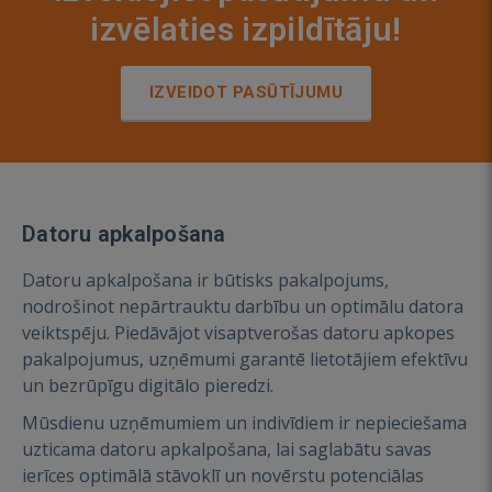
izvēlaties izpildītāju!
IZVEIDOT PASŪTĪJUMU
Datoru apkalpošana
Datoru apkalpošana ir būtisks pakalpojums,
nodrošinot nepārtrauktu darbību un optimālu datora
veiktspēju. Piedāvājot visaptverošas datoru apkopes
pakalpojumus, uzņēmumi garantē lietotājiem efektīvu
un bezrūpīgu digitālo pieredzi.
Mūsdienu uzņēmumiem un indivīdiem ir nepieciešama
uzticama datoru apkalpošana, lai saglabātu savas
ierīces optimālā stāvoklī un novērstu potenciālas