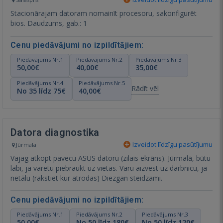
Stacionārajam datoram nomainīt procesoru, sakonfigurēt
bios. Daudzums, gab.: 1
Cenu piedāvājumi no izpildītājiem:
Piedāvājums Nr.1
Piedāvājums Nr.2
Piedāvājums Nr.3
50,00€
40,00€
35,00€
Piedāvājums Nr.4
Piedāvājums Nr.5
Rādīt vēl
No 35 līdz 75€
40,00€
Datora diagnostika
Izveidot līdzīgu pasūtījumu
Jūrmala
Vajag atkopt pavecu ASUS datoru (zilais ekrāns). Jūrmalā, būtu
labi, ja varētu piebraukt uz vietas. Varu aizvest uz darbnīcu, ja
netālu (rakstiet kur atrodas) Diezgan steidzami.
Cenu piedāvājumi no izpildītājiem:
Piedāvājums Nr.1
Piedāvājums Nr.2
Piedāvājums Nr.3
50,00€
No 50 līdz 180€
No 50 līdz 120€