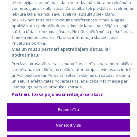
tehnoloģijas ir atspējotas, daļa no redzamā satura un reklāmām
Lietuva
var nebūt jums tik atbilstoša. Varat atkārtoti piekļūt šai izvēlnei, lai
jebkurā laikā mainītu savu izvēli vai atsauktu piekrišanu,
noklikšķinot uz saites “Privātuma preferences” tīmekļa lapas
apakšā vai uz peldošās ikonas tīmekļa lapas apakšējā kreisajā
stūrī, ja tāda ir redzama. Jūsu izvēle būs spēkā mūsu piekrišanas
Tīmekļa vietne ietvaros. Plašāku informāciju skatiet mūsu
Privātuma politikā.
Mēs un mūsu partneri apstrādājam datus, lai
nodrošinātu:
City24.lv
CVbankas.lt
Precīzas atrašanās vietas izmantošana. Ierīces parametru aktīva
City24.ee
Kainos.lt
skenēšana identifikācijas nolūkā. Informācijas ievietošana ierīcē
un/vai piekļuve tai. Personalizētas reklāmas un saturs, reklāmu
GetaPro.lv
Paslaugos.lt
un satura efektivitātes novērtēšana, analītiskā informācija par
GetaPro.ee
auto24.ee
lietotāju grupām un produktu izstrāde.
Skelbiu.lt
KV.ee
Partneru (pakalpojumu sniedzēju) saraksts
Autoplius.lt
Osta.ee
Aruodas.lt
KuldneBörs.ee
Es piekrītu
Noraidīt visu
© 2026 GetaPro. Visas tiesības aizsargātas.