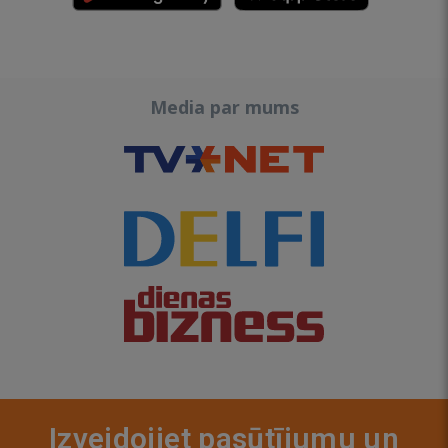
Media par mums
Izveidojiet pasūtījumu un