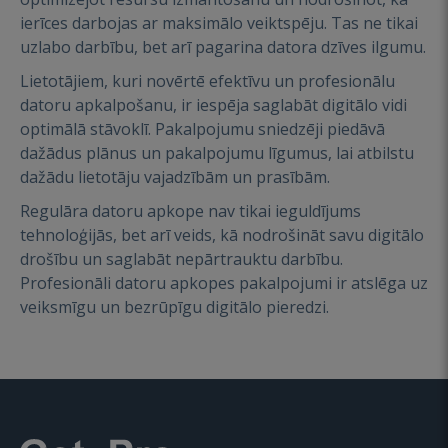
ierīces darbojas ar maksimālo veiktspēju. Tas ne tikai
uzlabo darbību, bet arī pagarina datora dzīves ilgumu.
Lietotājiem, kuri novērtē efektīvu un profesionālu
datoru apkalpošanu, ir iespēja saglabāt digitālo vidi
optimālā stāvoklī. Pakalpojumu sniedzēji piedāvā
dažādus plānus un pakalpojumu līgumus, lai atbilstu
dažādu lietotāju vajadzībām un prasībām.
Regulāra datoru apkope nav tikai ieguldījums
tehnoloģijās, bet arī veids, kā nodrošināt savu digitālo
drošību un saglabāt nepārtrauktu darbību.
Profesionāli datoru apkopes pakalpojumi ir atslēga uz
veiksmīgu un bezrūpīgu digitālo pieredzi.