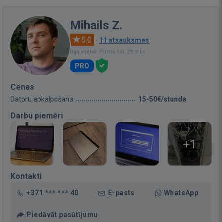
Mihails Z.
5.0
·
11 atsauksmes
Bija vietnē: Pirms 1st. 29 min.
PRO
Cenas
Datoru apkalpošana
15-50€/stunda
Darbu piemēri
+1
Kontakti
+371 *** *** 40
E-pasts
WhatsApp
Piedāvāt pasūtījumu