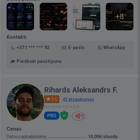
+8
Kontakti
+371 *** *** 92
E-pasts
WhatsApp
Piedāvāt pasūtījumu
Rihards Aleksandrs F.
5.0
·
42 atsauksmes
Bija vietnē: Pirms 6 st.
PRO
Cenas
Datoru apkalpošana
10,00€/stunda