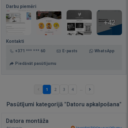
Darbu piemēri
+42
Kontakti
+371 *** *** 60
E-pasts
WhatsApp
Piedāvāt pasūtījumu
...
1
2
3
4
Pasūtījumi kategorijā "Datoru apkalpošana"
Datora montāža
Izveidot līdzīgu pasūtījumu
Salaspils