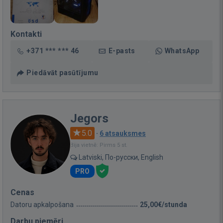
Kontakti
+371 *** *** 46
E-pasts
WhatsApp
Piedāvāt pasūtījumu
Jegors
5.0
·
6 atsauksmes
Bija vietnē: Pirms 5 st.
Latviski, По-русски, English
PRO
Cenas
Datoru apkalpošana
25,00€/stunda
Darbu piemēri