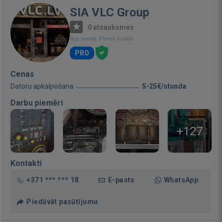
SIA VLC Group
·
0 atsauksmes
Bija vietnē: Pirms 4 mēn.
PRO
Cenas
Datoru apkalpošana
5-25€/stunda
Darbu piemēri
+127
Kontakti
+371 *** *** 18
E-pasts
WhatsApp
Piedāvāt pasūtījumu