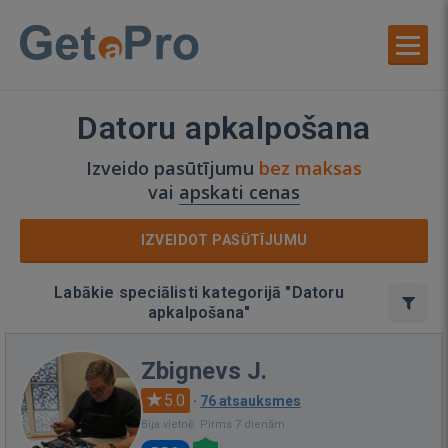
Datoru apkalpošana
Izveido pasūtījumu
bez maksas
vai
apskati cenas
IZVEIDOT PASŪTĪJUMU
Labākie speciālisti kategorijā "Datoru
apkalpošana"
Zbignevs J.
5.0
·
76 atsauksmes
Bija vietnē: Pirms 7 dienām