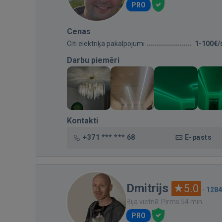
PRO
Cenas
Citi elektriķa pakalpojumi
1-100€/
Darbu piemēri
Kontakti
+371 *** *** 68
E-pasts
Dmitrijs
5.0
·
1284
Bija vietnē: Pirms 54 min.
PRO