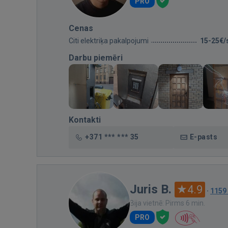
PRO
Cenas
Citi elektriķa pakalpojumi
15-25€/
Darbu piemēri
Kontakti
+371 *** *** 35
E-pasts
Juris B.
4.9
·
1159
Bija vietnē: Pirms 6 min.
PRO