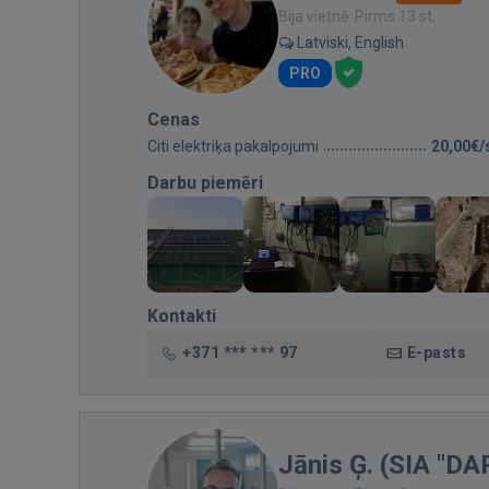
Bija vietnē: Pirms 13 st.
Latviski, English
PRO
Cenas
Citi elektriķa pakalpojumi
20,00€/
Darbu piemēri
Kontakti
+371 *** *** 97
E-pasts
Jānis Ģ. (SIA "D