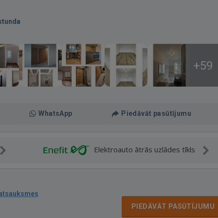
stunda
+59
WhatsApp
Piedāvāt pasūtījumu
Elektroauto ātrās uzlādes tīkls
 atsauksmes
PIEDĀVĀT PASŪTĪJUMU