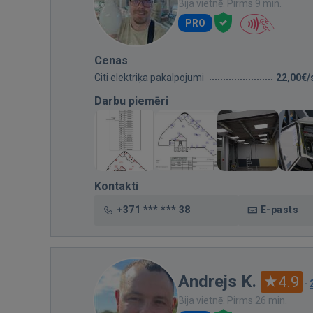
Bija vietnē: Pirms 9 min.
PRO
Cenas
Citi elektriķa pakalpojumi
22,00€/
Darbu piemēri
Kontakti
+371 *** *** 38
E-pasts
Andrejs K.
4.9
·
Bija vietnē: Pirms 26 min.