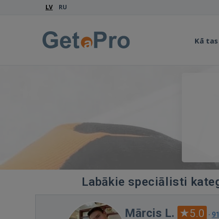
LV
RU
Kā tas
Labākie speciālisti kate
Mārcis L.
5.0
·
9