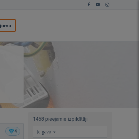
ījumu
1458 pieejamie izpildītāji
4
Jelgava