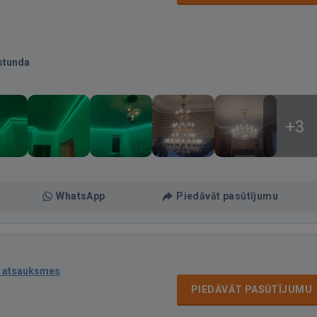
stunda
+3
WhatsApp
Piedāvāt pasūtījumu
 atsauksmes
PIEDĀVĀT PASŪTĪJUMU