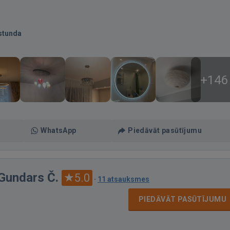
stunda
+146
WhatsApp
Piedāvāt pasūtījumu
 Gundars Č.
5.0
·
11 atsauksmes
PIEDĀVĀT PASŪTĪJUMU