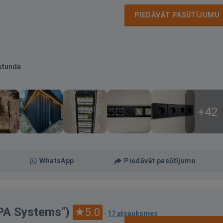
PIEDĀVĀT PASŪTĪJUMU
stunda
+42
WhatsApp
Piedāvāt pasūtījumu
APA Systems")
5.0
·
17 atsauksmes