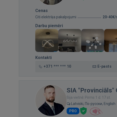
Cenas
Citi elektriķa pakalpojumi
20-40€/
Darbu piemēri
Kontakti
+371 *** *** 10
E-pasts
SIA "Provinciāls"
Bija vietnē: Pirms 1 d. 17 st.
Latviski, По-русски, English
PRO