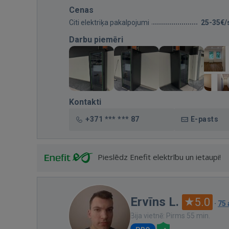
Cenas
Citi elektriķa pakalpojumi
25-35€/
Darbu piemēri
Kontakti
+371 *** *** 87
E-pasts
Pieslēdz Enefit elektrību un ietaupi!
Ervīns L.
5.0
·
75
Bija vietnē: Pirms 55 min.