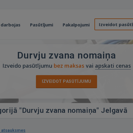
Izveidot pasūt
 darbojas
Pasūtījumi
Pakalpojumi
Durvju zvana nomaiņa
Izveido pasūtījumu
bez maksas
vai
apskati cenas
IZVEIDOT PASŪTĪJUMU
gorijā "Durvju zvana nomaiņa" Jelgavā
1 atsauksmes