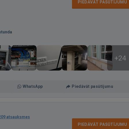
PIEDĀVĀT PASŪTĪJUMU
stunda
+24
WhatsApp
Piedāvāt pasūtījumu
209 atsauksmes
PIEDĀVĀT PASŪTĪJUMU