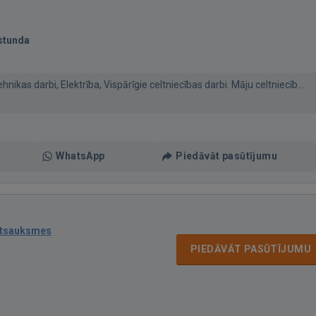
stunda
ikas darbi, Elektrība, Vispārīgie celtniecības darbi. Māju celtniecīb...
WhatsApp
Piedāvāt pasūtījumu
atsauksmes
PIEDĀVĀT PASŪTĪJUMU