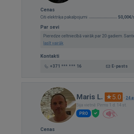
Cenas
Citi elektriķa pakalpojumi
50,00€/
Par sevi
Pieredze celtniecībā vairāk par 20 gadiem. Santehn
lasīt vairāk
Kontakti
+371 *** *** 16
E-pasts
Maris L.
5.0
·
24 
Bija vietnē: Pirms 1 d. 14 st.
PRO
Cenas