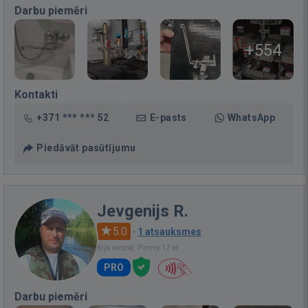
Darbu piemēri
+554
Kontakti
+371 *** *** 52
E-pasts
WhatsApp
Piedāvāt pasūtījumu
Jevgenijs R.
5.0
·
1 atsauksmes
Bija vietnē: Pirms 17 st.
PRO
Darbu piemēri