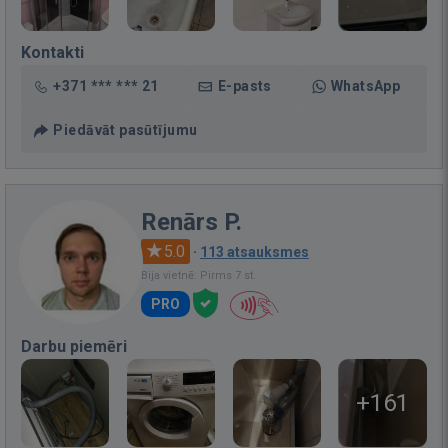
Kontakti
+371 *** *** 21
E-pasts
WhatsApp
Piedāvāt pasūtījumu
Renārs P.
5.0
·
113 atsauksmes
Bija vietnē: Pirms 7 st.
PRO
Darbu piemēri
+161