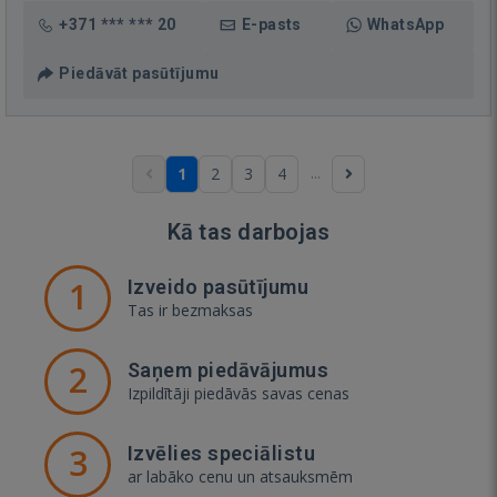
+371 *** *** 20
E-pasts
WhatsApp
Piedāvāt pasūtījumu
...
1
2
3
4
Kā tas darbojas
1
Izveido pasūtījumu
Tas ir bezmaksas
2
Saņem piedāvājumus
Izpildītāji piedāvās savas cenas
3
Izvēlies speciālistu
ar labāko cenu un atsauksmēm