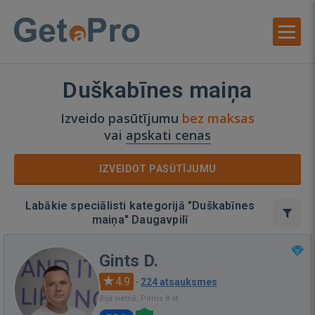
Duškabīnes maiņa
Izveido pasūtījumu
bez maksas
vai
apskati cenas
IZVEIDOT PASŪTĪJUMU
Labākie speciālisti kategorijā "Duškabīnes
maiņa" Daugavpilī
Gints D.
4.9
·
224 atsauksmes
Bija vietnē: Pirms 8 st.