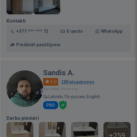
Kontakti
+371 *** *** 72
E-pasts
WhatsApp
Piedāvāt pasūtījumu
Sandis A.
5.0
·
288 atsauksmes
Bija vietnē: Pirms 5 st.
Latviski, По-русски, English
PRO
Darbu piemēri
+259