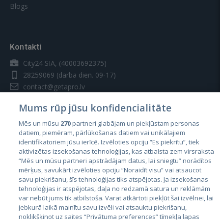
Blogs
Kontakti
City24 SIA, (40003692375)
28259069
(darba dien. 09-17)
contact@getapro.lv
Mums rūp jūsu konfidencialitāte
Mēs un mūsu
270
partneri glabājam un piekļūstam personas
datiem, piemēram, pārlūkošanas datiem vai unikālajiem
identifikatoriem jūsu ierīcē. Izvēloties opciju “Es piekrītu”, tiek
Valstis
aktivizētas izsekošanas tehnoloģijas, kas atbalsta zem virsraksta
Igaunija
“Mēs un mūsu partneri apstrādājam datus, lai sniegtu” norādītos
mērķus, savukārt izvēloties opciju “Noraidīt visu” vai atsaucot
Latvija
savu piekrišanu, šīs tehnoloģijas tiks atspējotas. Ja izsekošanas
tehnoloģijas ir atspējotas, daļa no redzamā satura un reklāmām
Lietuva
var nebūt jums tik atbilstoša. Varat atkārtoti piekļūt šai izvēlnei, lai
jebkurā laikā mainītu savu izvēli vai atsauktu piekrišanu,
noklikšķinot uz saites “Privātuma preferences” tīmekļa lapas