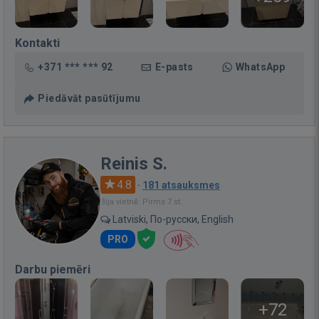
Kontakti
+371 *** *** 92
E-pasts
WhatsApp
Piedāvāt pasūtījumu
Reinis S.
4.8
·
181 atsauksmes
Bija vietnē: Pirms 7 st.
Latviski, По-русски, English
PRO
Darbu piemēri
+72