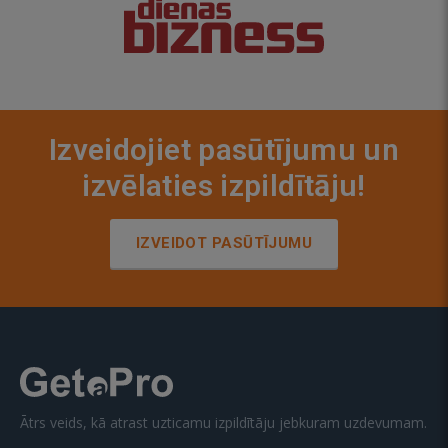
Izveidojiet pasūtījumu un
izvēlaties izpildītāju!
IZVEIDOT PASŪTĪJUMU
Ātrs veids, kā atrast uzticamu izpildītāju jebkuram uzdevumam.