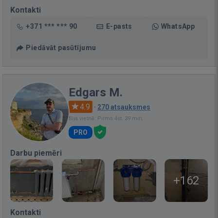
Kontakti
+371 *** *** 90
E-pasts
WhatsApp
Piedāvāt pasūtījumu
Edgars M.
4.9
·
270 atsauksmes
Bija vietnē: Pirms 4st. 39 min.
PRO
Darbu piemēri
+162
Kontakti