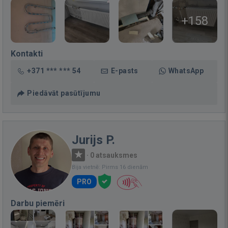
+158
Kontakti
+371 *** *** 54
E-pasts
WhatsApp
Piedāvāt pasūtījumu
Jurijs P.
·
0 atsauksmes
Bija vietnē: Pirms 16 dienām
PRO
Darbu piemēri