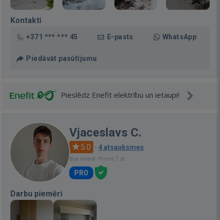
Kontakti
+371 *** *** 45
E-pasts
WhatsApp
Piedāvāt pasūtījumu
Pieslēdz Enefit elektrību un ietaupi!
Vjaceslavs C.
5.0
·
4 atsauksmes
Bija vietnē: Pirms 7 st.
PRO
Darbu piemēri