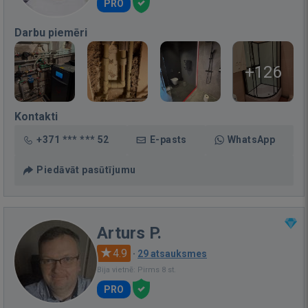
PRO
Darbu piemēri
+126
Kontakti
+371 *** *** 52
E-pasts
WhatsApp
Piedāvāt pasūtījumu
Arturs P.
4.9
·
29 atsauksmes
Bija vietnē: Pirms 8 st.
PRO