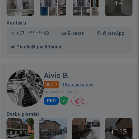
+4
Kontakti
+371 *** *** 83
E-pasts
WhatsApp
Piedāvāt pasūtījumu
Aivis B.
4.7
·
19 atsauksmes
Bija vietnē: Pirms 7 st.
PRO
Darbu piemēri
+113