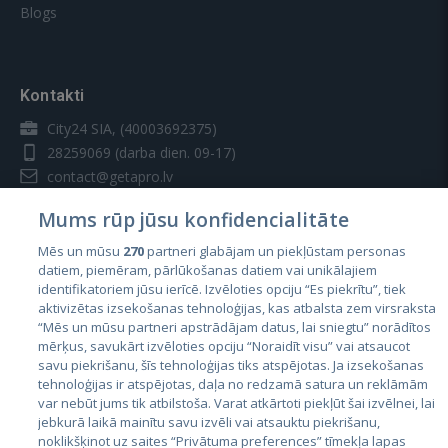
Blogs
Kontakti
City24 SIA, (40003692375)
28259069
(darba dien. 09-17)
contact@getapro.lv
Mums rūp jūsu konfidencialitāte
Mēs un mūsu
270
partneri glabājam un piekļūstam personas
datiem, piemēram, pārlūkošanas datiem vai unikālajiem
identifikatoriem jūsu ierīcē. Izvēloties opciju “Es piekrītu”, tiek
Valstis
aktivizētas izsekošanas tehnoloģijas, kas atbalsta zem virsraksta
Igaunija
“Mēs un mūsu partneri apstrādājam datus, lai sniegtu” norādītos
mērķus, savukārt izvēloties opciju “Noraidīt visu” vai atsaucot
Latvija
savu piekrišanu, šīs tehnoloģijas tiks atspējotas. Ja izsekošanas
tehnoloģijas ir atspējotas, daļa no redzamā satura un reklāmām
Lietuva
var nebūt jums tik atbilstoša. Varat atkārtoti piekļūt šai izvēlnei, lai
jebkurā laikā mainītu savu izvēli vai atsauktu piekrišanu,
noklikšķinot uz saites “Privātuma preferences” tīmekļa lapas