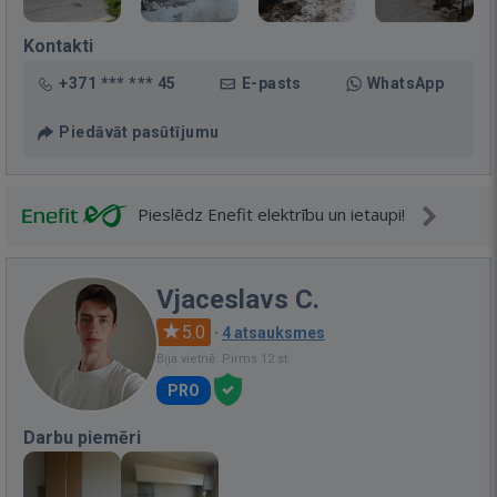
Kontakti
+371 *** *** 45
E-pasts
WhatsApp
Piedāvāt pasūtījumu
Pieslēdz Enefit elektrību un ietaupi!
Vjaceslavs C.
5.0
·
4 atsauksmes
Bija vietnē: Pirms 12 st.
PRO
Darbu piemēri