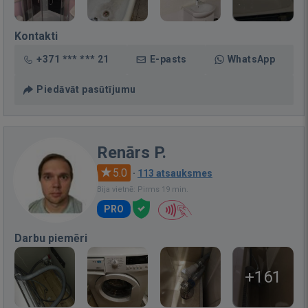
Kontakti
+371 *** *** 21
E-pasts
WhatsApp
Piedāvāt pasūtījumu
Renārs P.
5.0
·
113 atsauksmes
Bija vietnē: Pirms 19 min.
PRO
Darbu piemēri
+161