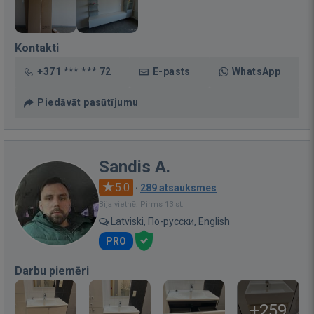
Kontakti
+371 *** *** 72
E-pasts
WhatsApp
Piedāvāt pasūtījumu
Sandis A.
5.0
·
289 atsauksmes
Bija vietnē: Pirms 13 st.
Latviski, По-русски, English
PRO
Darbu piemēri
+259