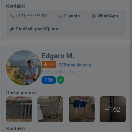
Kontakti
+371 *** *** 90
E-pasts
WhatsApp
Piedāvāt pasūtījumu
Edgars M.
4.9
·
270 atsauksmes
Bija vietnē: Pirms 6 st.
PRO
Darbu piemēri
+162
Kontakti