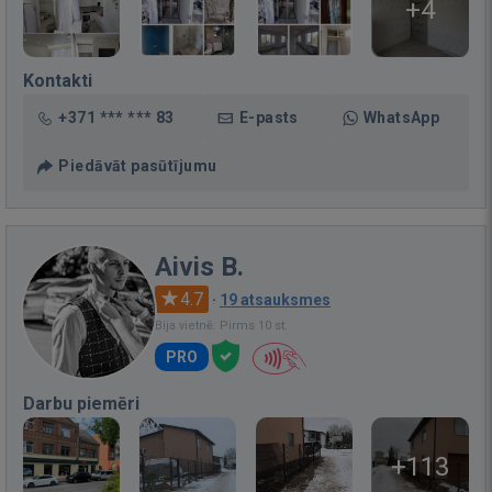
+4
Kontakti
+371 *** *** 83
E-pasts
WhatsApp
Piedāvāt pasūtījumu
Aivis B.
4.7
·
19 atsauksmes
Bija vietnē: Pirms 10 st.
PRO
Darbu piemēri
+113