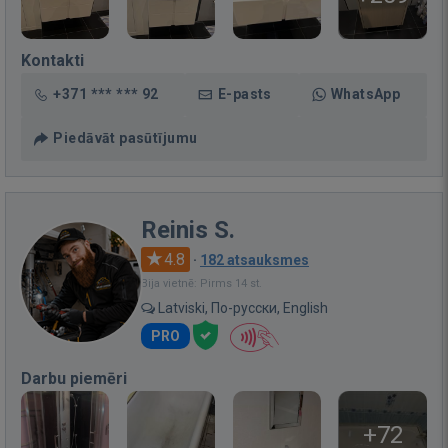
Kontakti
+371 *** *** 92
E-pasts
WhatsApp
Piedāvāt pasūtījumu
Reinis S.
4.8
·
182 atsauksmes
Bija vietnē: Pirms 14 st.
Latviski, По-русски, English
PRO
Darbu piemēri
+72