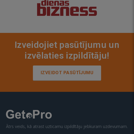
Izveidojiet pasūtījumu un
izvēlaties izpildītāju!
IZVEIDOT PASŪTĪJUMU
Ātrs veids, kā atrast uzticamu izpildītāju jebkuram uzdevumam.