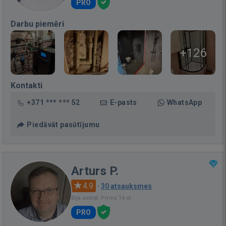
PRO
Darbu piemēri
+126
Kontakti
+371 *** *** 52
E-pasts
WhatsApp
Piedāvāt pasūtījumu
Arturs P.
4.9
·
30 atsauksmes
Bija vietnē: Pirms 14 st.
PRO