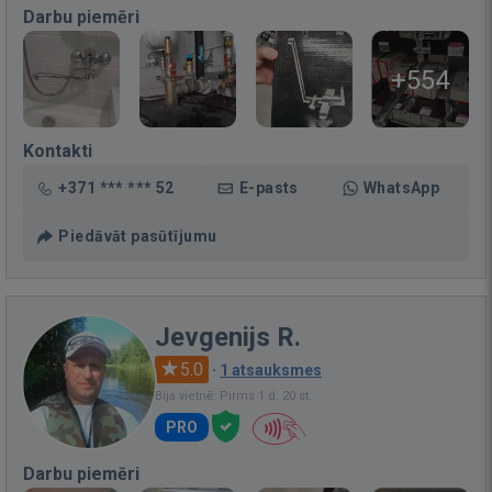
Darbu piemēri
+554
Kontakti
+371 *** *** 52
E-pasts
WhatsApp
Piedāvāt pasūtījumu
Jevgenijs R.
5.0
·
1 atsauksmes
Bija vietnē: Pirms 1 d. 20 st.
PRO
Darbu piemēri