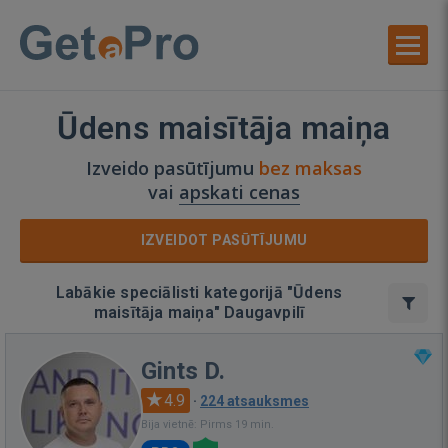
Ūdens maisītāja maiņa
Izveido pasūtījumu
bez maksas
vai
apskati cenas
IZVEIDOT PASŪTĪJUMU
Labākie speciālisti kategorijā "Ūdens
maisītāja maiņa" Daugavpilī
Gints D.
4.9
·
224 atsauksmes
Bija vietnē: Pirms 19 min.