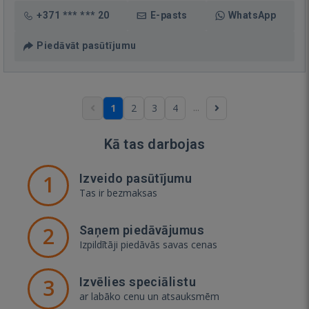
+371 *** *** 20
E-pasts
WhatsApp
Piedāvāt pasūtījumu
...
1
2
3
4
Kā tas darbojas
1
Izveido pasūtījumu
Tas ir bezmaksas
2
Saņem piedāvājumus
Izpildītāji piedāvās savas cenas
3
Izvēlies speciālistu
ar labāko cenu un atsauksmēm