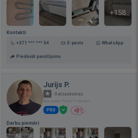
+158
Kontakti
+371 *** *** 54
E-pasts
WhatsApp
Piedāvāt pasūtījumu
Jurijs P.
·
0 atsauksmes
Bija vietnē: Pirms 17 dienām
PRO
Darbu piemēri