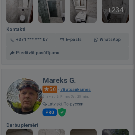
+234
Kontakti
+371 *** *** 07
E-pasts
WhatsApp
Piedāvāt pasūtījumu
Mareks G.
5.0
·
78 atsauksmes
Bija vietnē: Pirms 3st. 25 min.
Latviski, По-русски
PRO
Darbu piemēri