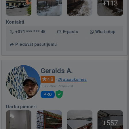
+113
Kontakti
+371 *** *** 45
E-pasts
WhatsApp
Piedāvāt pasūtījumu
Geralds A.
4.8
·
29 atsauksmes
Bija vietnē: Pirms 7 st.
PRO
Darbu piemēri
+557