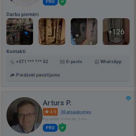
PRO
Darbu piemēri
+126
Kontakti
+371 *** *** 52
E-pasts
WhatsApp
Piedāvāt pasūtījumu
Arturs P.
4.9
·
30 atsauksmes
Bija vietnē: Pirms 2st. 3 min.
PRO