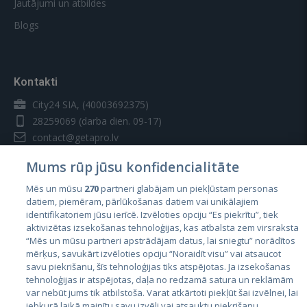
Jautājumi un atbildes
Blogs
Kontakti
City24 SIA, (40003692375)
28259069
(darba dien. 09-17)
contact@getapro.lv
Mums rūp jūsu konfidencialitāte
Mēs un mūsu
270
partneri glabājam un piekļūstam personas
datiem, piemēram, pārlūkošanas datiem vai unikālajiem
identifikatoriem jūsu ierīcē. Izvēloties opciju “Es piekrītu”, tiek
Valstis
aktivizētas izsekošanas tehnoloģijas, kas atbalsta zem virsraksta
Igaunija
“Mēs un mūsu partneri apstrādājam datus, lai sniegtu” norādītos
mērķus, savukārt izvēloties opciju “Noraidīt visu” vai atsaucot
Latvija
savu piekrišanu, šīs tehnoloģijas tiks atspējotas. Ja izsekošanas
tehnoloģijas ir atspējotas, daļa no redzamā satura un reklāmām
Lietuva
var nebūt jums tik atbilstoša. Varat atkārtoti piekļūt šai izvēlnei, lai
jebkurā laikā mainītu savu izvēli vai atsauktu piekrišanu,