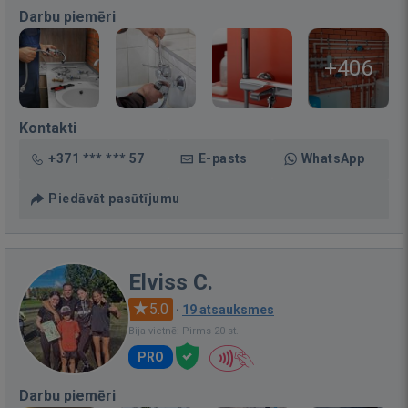
Darbu piemēri
+406
Kontakti
+371 *** *** 57
E-pasts
WhatsApp
Piedāvāt pasūtījumu
Elviss C.
5.0
·
19 atsauksmes
Bija vietnē: Pirms 20 st.
PRO
Darbu piemēri