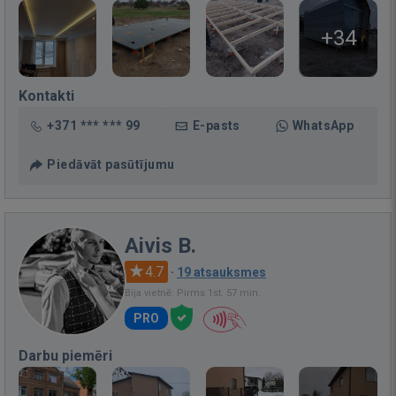
+34
Kontakti
+371 *** *** 99
E-pasts
WhatsApp
Piedāvāt pasūtījumu
Aivis B.
4.7
·
19 atsauksmes
Bija vietnē: Pirms 1st. 57 min.
PRO
Darbu piemēri