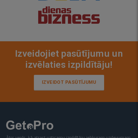
Izveidojiet pasūtījumu un
izvēlaties izpildītāju!
IZVEIDOT PASŪTĪJUMU
Ātrs veids, kā atrast uzticamu izpildītāju jebkuram uzdevumam.