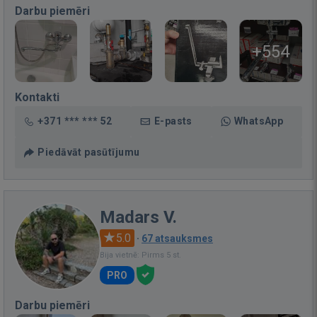
Darbu piemēri
+554
Kontakti
+371 *** *** 52
E-pasts
WhatsApp
Piedāvāt pasūtījumu
Madars V.
5.0
·
67 atsauksmes
Bija vietnē: Pirms 5 st.
PRO
Darbu piemēri