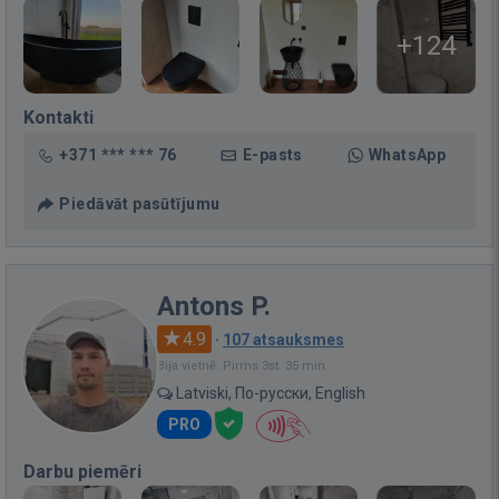
+124
Kontakti
+371 *** *** 76
E-pasts
WhatsApp
Piedāvāt pasūtījumu
Antons P.
4.9
·
107 atsauksmes
Bija vietnē: Pirms 3st. 35 min.
Latviski, По-русски, English
PRO
Darbu piemēri