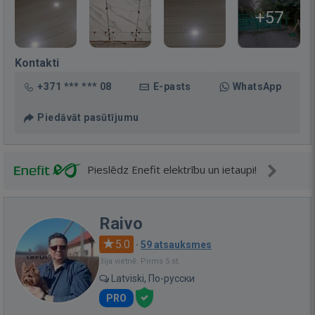
+57
Kontakti
+371 *** *** 08
E-pasts
WhatsApp
Piedāvāt pasūtījumu
Pieslēdz Enefit elektrību un ietaupi!
Raivo
5.0
·
59 atsauksmes
Bija vietnē: Pirms 5 st.
Latviski, По-русски
PRO