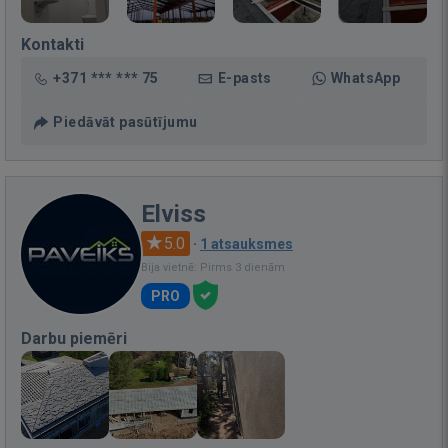
Kontakti
+371 *** *** 75
E-pasts
WhatsApp
Piedāvāt pasūtījumu
Elviss
5.0
·
1 atsauksmes
Bija vietnē: Pirms 3 dienām
PRO
Darbu piemēri