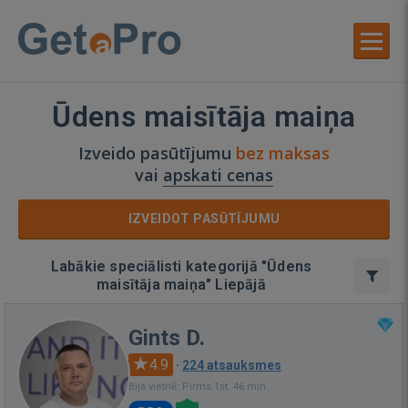
Ūdens maisītāja maiņa
Izveido pasūtījumu
bez maksas
vai
apskati cenas
IZVEIDOT PASŪTĪJUMU
Labākie speciālisti kategorijā "Ūdens
maisītāja maiņa" Liepājā
Gints D.
4.9
·
224 atsauksmes
Bija vietnē: Pirms 1st. 46 min.