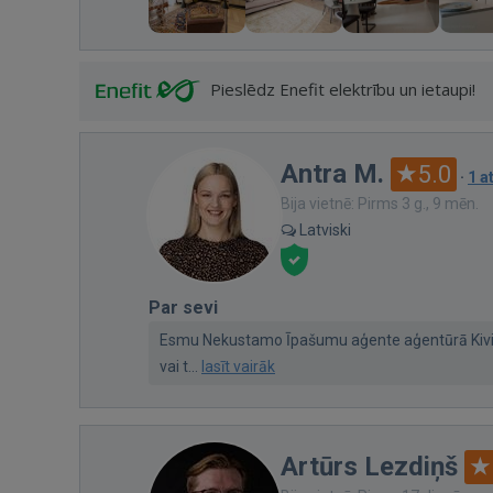
Pieslēdz Enefit elektrību un ietaupi!
Antra M.
5.0
·
1 
Bija vietnē: Pirms 3 g., 9 mēn.
Latviski
Par sevi
Esmu Nekustamo Īpašumu aģente aģentūrā Kivi Re
vai t...
lasīt vairāk
Artūrs Lezdiņš