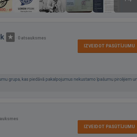
yk
·
0 atsauksmes
IZVEIDOT PASŪTĪJUMU
umu grupa, kas piedāvā pakalpojumus nekustamo īpašumu pircējiem u
sauksmes
IZVEIDOT PASŪTĪJUMU