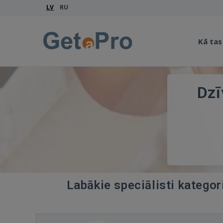
LV
RU
Kā tas
Dzī
Labākie speciālisti kategor