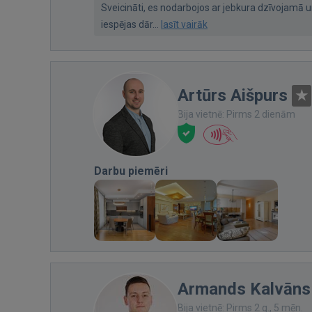
Sveicināti, es nodarbojos ar jebkura dzīvojam
iespējas dār...
lasīt vairāk
Artūrs Aišpurs
Bija vietnē: Pirms 2 dienām
Darbu piemēri
Armands Kalvāns
Bija vietnē: Pirms 2 g., 5 mēn.