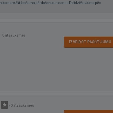
ā un komerciālā īpašuma pārdošanu un nomu. Palīdzēšu Jums pēc
·
0 atsauksmes
IZVEIDOT PASŪTĪJUMU
·
0 atsauksmes