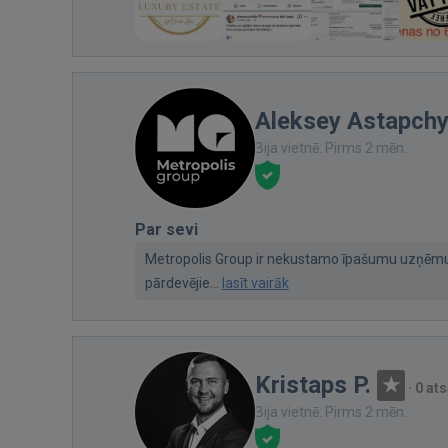
Aleksey Astapch
Bija vietnē: Pirms 2 mēn.
Par sevi
Metropolis Group ir nekustamo īpašumu uzņēm
pārdevējie...
lasīt vairāk
Kristaps P.
·
0 at
Bija vietnē: Pirms 2 mēn.