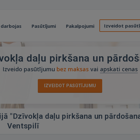
Izveidot pasūt
 darbojas
Pasūtījumi
Pakalpojumi
vokļa daļu pirkšana un pārdo
Izveido pasūtījumu
bez maksas
vai
apskati cenas
IZVEIDOT PASŪTĪJUMU
ijā "Dzīvokļa daļu pirkšana un pārdošan
Ventspilī