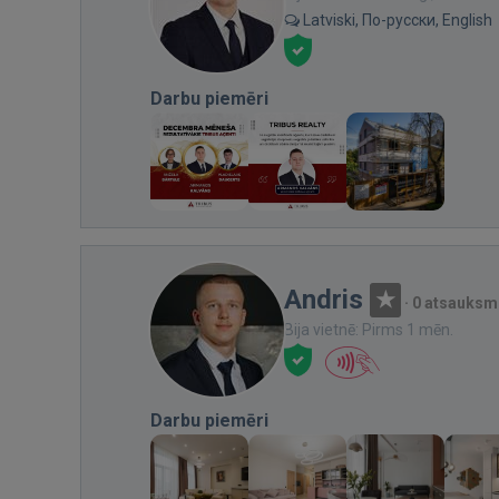
Latviski, По-русски, English
Darbu piemēri
Andris
·
0 atsauksm
Bija vietnē: Pirms 1 mēn.
Darbu piemēri