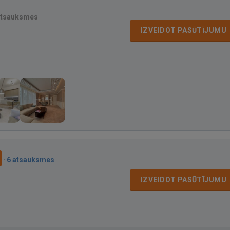
atsauksmes
IZVEIDOT PASŪTĪJUMU
·
6 atsauksmes
IZVEIDOT PASŪTĪJUMU