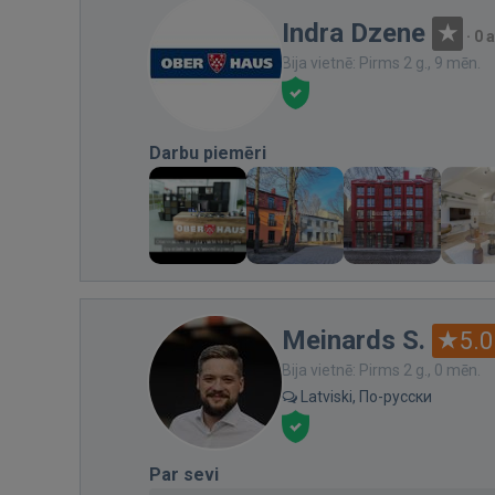
Indra Dzene
·
0 
Bija vietnē: Pirms 2 g., 9 mēn.
Darbu piemēri
Meinards S.
5.0
Bija vietnē: Pirms 2 g., 0 mēn.
Latviski, По-русски
Par sevi