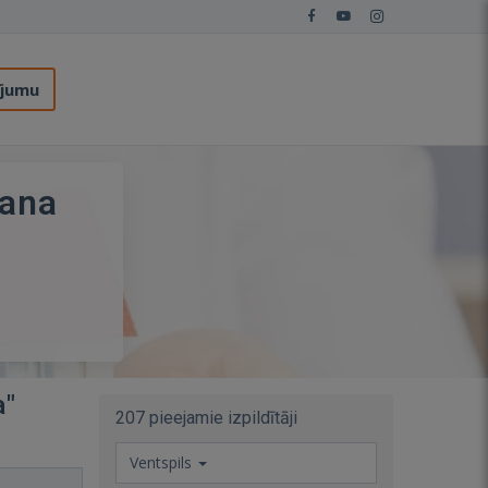
ījumu
šana
a"
207 pieejamie izpildītāji
Ventspils