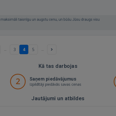
aksimāli taisnīgu un augstu cenu, un būšu Jūsu draugs visu
...
...
3
4
5
Kā tas darbojas
2
Saņem piedāvājumus
Izpildītāji piedāvās savas cenas
Jautājumi un atbildes