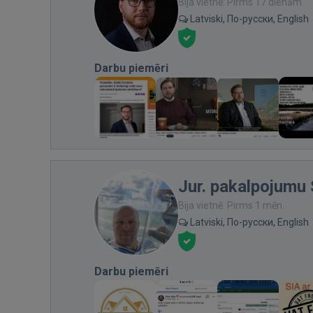
Bija vietnē: Pirms 17 dienām
Latviski, По-русски, English
Darbu piemēri
Jur. pakalpojumu 
Bija vietnē: Pirms 1 mēn.
Latviski, По-русски, English
Darbu piemēri