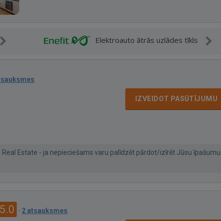
Elektroauto ātrās uzlādes tīkls
atsauksmes
IZVEIDOT PASŪTĪJUMU
al Estate - ja nepieciešams varu palīdzēt pārdot/izīrēt Jūsu īpašumu
5.0
·
2 atsauksmes