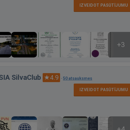
IZVEIDOT PASŪTĪJUMU
+3
SIA SilvaClub
4.9
·
50 atsauksmes
IZVEIDOT PASŪTĪJUMU
+4