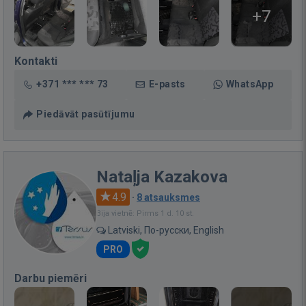
+7
Kontakti
+371 *** *** 73
E-pasts
WhatsApp
Piedāvāt pasūtījumu
Nataļja Kazakova
4.9
·
8 atsauksmes
Bija vietnē: Pirms 1 d. 10 st.
Latviski, По-русски, English
PRO
Darbu piemēri