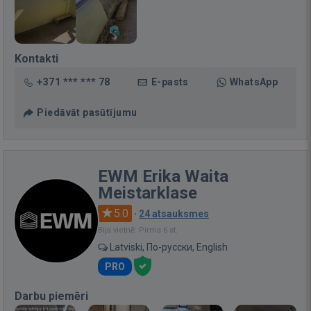
Kontakti
+371 *** *** 78
E-pasts
WhatsApp
Piedāvāt pasūtījumu
EWM Erika Waita
Meistarklase
5.0
·
24 atsauksmes
Bija vietnē: Pirms 6 st.
Latviski, По-русски, English
PRO
Darbu piemēri