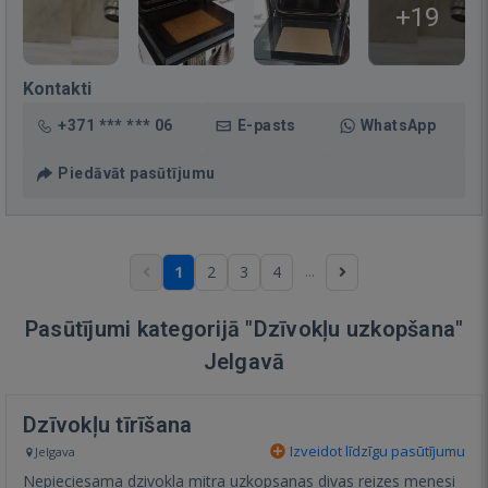
+19
Kontakti
+371 *** *** 06
E-pasts
WhatsApp
Piedāvāt pasūtījumu
...
1
2
3
4
Pasūtījumi kategorijā "Dzīvokļu uzkopšana"
Jelgavā
Dzīvokļu tīrīšana
Izveidot līdzīgu pasūtījumu
Jelgava
Nepieciesama dzivokla mitra uzkopsanas divas reizes menesi