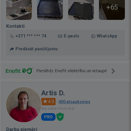
+65
Kontakti
+371 *** *** 74
E-pasts
WhatsApp
Piedāvāt pasūtījumu
Pieslēdz Enefit elektrību un ietaupi!
Artis D.
4.9
·
400 atsauksmes
Bija vietnē: Pirms 8 st.
PRO
Darbu piemēri