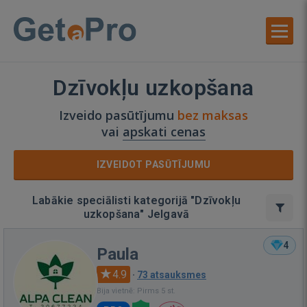
Dzīvokļu uzkopšana
Izveido pasūtījumu
bez maksas
vai
apskati cenas
IZVEIDOT PASŪTĪJUMU
Labākie speciālisti kategorijā "Dzīvokļu
uzkopšana" Jelgavā
4
Paula
4.9
·
73 atsauksmes
Bija vietnē: Pirms 5 st.