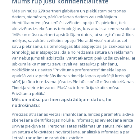
Mums rūp jūsu konfidencialitāte
Mēs un mūsu
270
partneri glabājam un piekļūstam personas
datiem, piemēram, pārlūkošanas datiem vai unikālajiem
identifikatoriem jūsu ierīcē. Izvēloties opciju “Es piekrītu”, tiek
Valstis
aktivizētas izsekošanas tehnoloģijas, kas atbalsta zem virsraksta
Igaunija
“Mēs un mūsu partneri apstrādājam datus, lai sniegtu” norādītos
mērķus, savukārt izvēloties opciju “Noraidīt visu” vai atsaucot
Latvija
savu piekrišanu, šīs tehnoloģijas tiks atspējotas. Ja izsekošanas
tehnoloģijas ir atspējotas, daļa no redzamā satura un reklāmām
Lietuva
var nebūt jums tik atbilstoša. Varat atkārtoti piekļūt šai izvēlnei, lai
jebkurā laikā mainītu savu izvēli vai atsauktu piekrišanu,
noklikšķinot uz saites “Privātuma preferences” tīmekļa lapas
apakšā vai uz peldošās ikonas tīmekļa lapas apakšējā kreisajā
stūrī, ja tāda ir redzama. Jūsu izvēle būs spēkā mūsu piekrišanas
Tīmekļa vietne ietvaros. Plašāku informāciju skatiet mūsu
Privātuma politikā.
Mēs un mūsu partneri apstrādājam datus, lai
nodrošinātu:
City24.lv
CVbankas.lt
Precīzas atrašanās vietas izmantošana. Ierīces parametru aktīva
City24.ee
Kainos.lt
skenēšana identifikācijas nolūkā. Informācijas ievietošana ierīcē
un/vai piekļuve tai. Personalizētas reklāmas un saturs, reklāmu
GetaPro.lv
Paslaugos.lt
un satura efektivitātes novērtēšana, analītiskā informācija par
GetaPro.ee
auto24.ee
lietotāju grupām un produktu izstrāde.