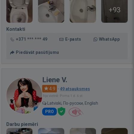
+93
Kontakti
+371 *** *** 49
E-pasts
WhatsApp
Piedāvāt pasūtījumu
Liene V.
4.9
·
49 atsauksmes
Bija vietnē: Pirms 1 d. 6 st.
Latviski, По-русски, English
PRO
Darbu piemēri