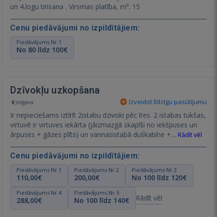
un 4.logu tirisana . Virsmas platība, m²: 15
Cenu piedāvājumi no izpildītājiem:
Piedāvājums Nr.1
No 80 līdz 100€
Dzīvokļu uzkopšana
Izveidot līdzīgu pasūtījumu
Jelgava
Ir nepieciešams iztīrīt 2istabu dzivoki pēc īres. 2 istabas tukšas,
virtuvē ir virtuves iekārta (jāizmazgā skapīši no iekšpuses un
ārpuses + gāzes plīts) un vannasistabā duškabīne +…
Rādīt vēl
Cenu piedāvājumi no izpildītājiem:
Piedāvājums Nr.1
Piedāvājums Nr.2
Piedāvājums Nr.3
110,00€
200,00€
No 100 līdz 120€
Piedāvājums Nr.4
Piedāvājums Nr.5
Rādīt vēl
288,00€
No 100 līdz 140€