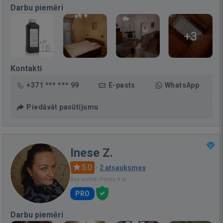
Darbu piemēri
+3
Kontakti
+371 *** *** 99
E-pasts
WhatsApp
Piedāvāt pasūtījumu
Inese Z.
5.0
·
2 atsauksmes
Bija vietnē: Pirms 9 st.
PRO
Darbu piemēri