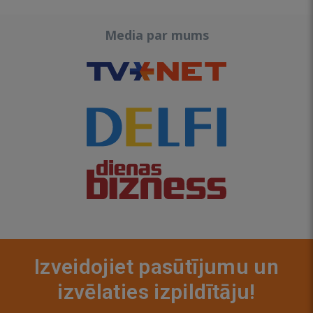
Media par mums
Izveidojiet pasūtījumu un
izvēlaties izpildītāju!