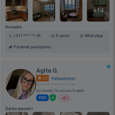
+14
Kontakti
+371 *** *** 35
E-pasts
WhatsApp
Piedāvāt pasūtījumu
Agita G.
5.0
·
9 atsauksmes
Bija vietnē: Pirms 1st. 57 min.
Latviski, По-русски, English
PRO
Darbu piemēri