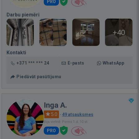
PRO
Darbu piemēri
+40
Kontakti
+371 *** *** 24
E-pasts
WhatsApp
Piedāvāt pasūtījumu
Inga A.
5.0
·
49 atsauksmes
Bija vietnē: Pirms 1 d. 10 st.
PRO