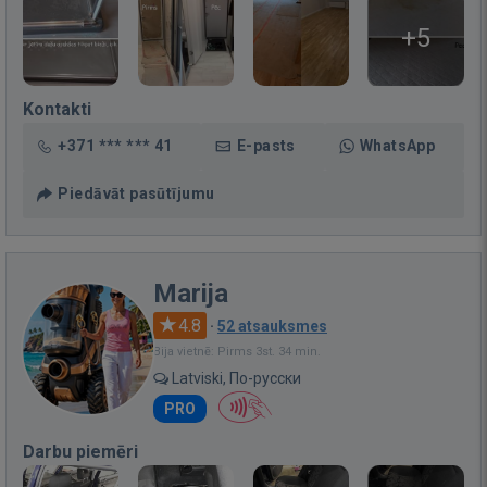
+5
Kontakti
+371 *** *** 41
E-pasts
WhatsApp
Piedāvāt pasūtījumu
Marija
4.8
·
52 atsauksmes
Bija vietnē: Pirms 3st. 34 min.
Latviski, По-русски
PRO
Darbu piemēri