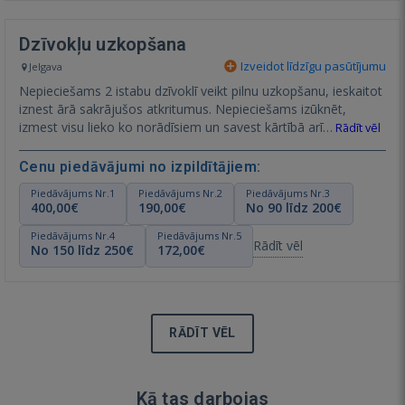
Dzīvokļu uzkopšana
Izveidot līdzīgu pasūtījumu
Jelgava
Nepieciešams 2 istabu dzīvoklī veikt pilnu uzkopšanu, ieskaitot
iznest ārā sakrājušos atkritumus. Nepieciešams izūknēt,
izmest visu lieko ko norādīsiem un savest kārtībā arī…
Rādīt vēl
Cenu piedāvājumi no izpildītājiem:
Piedāvājums Nr.1
Piedāvājums Nr.2
Piedāvājums Nr.3
400,00€
190,00€
No 90 līdz 200€
Piedāvājums Nr.4
Piedāvājums Nr.5
Rādīt vēl
No 150 līdz 250€
172,00€
RĀDĪT VĒL
Kā tas darbojas