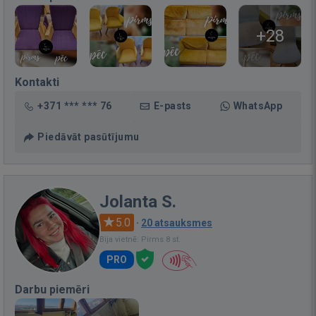
+28
Kontakti
+371 *** *** 76
E-pasts
WhatsApp
Piedāvāt pasūtījumu
Jolanta S.
5.0
·
20 atsauksmes
Bija vietnē: Pirms 8 st.
PRO
Darbu piemēri