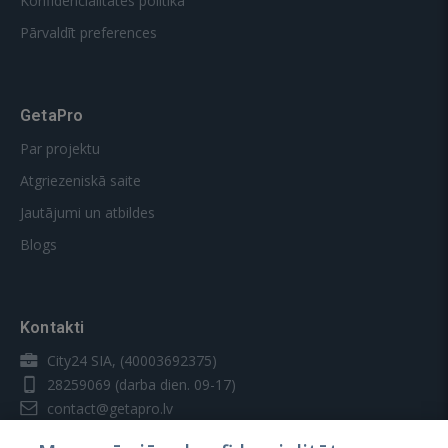
Konfidencialitātes politika
Pārvaldīt preferences
GetaPro
Par projektu
Atgriezeniskā saite
Jautājumi un atbildes
Blogs
Kontakti
City24 SIA, (40003692375)
28259069
(darba dien. 09-17)
contact@getapro.lv