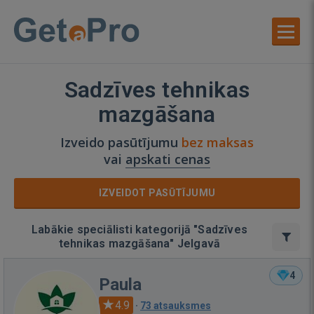
Sadzīves tehnikas
mazgāšana
Izveido pasūtījumu
bez maksas
vai
apskati cenas
IZVEIDOT PASŪTĪJUMU
Labākie speciālisti kategorijā "Sadzīves
tehnikas mazgāšana" Jelgavā
4
Paula
4.9
·
73 atsauksmes