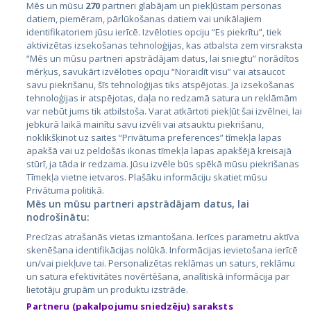
Mēs un mūsu
270
partneri glabājam un piekļūstam personas
datiem, piemēram, pārlūkošanas datiem vai unikālajiem
identifikatoriem jūsu ierīcē. Izvēloties opciju “Es piekrītu”, tiek
Valstis
aktivizētas izsekošanas tehnoloģijas, kas atbalsta zem virsraksta
Igaunija
“Mēs un mūsu partneri apstrādājam datus, lai sniegtu” norādītos
mērķus, savukārt izvēloties opciju “Noraidīt visu” vai atsaucot
Latvija
savu piekrišanu, šīs tehnoloģijas tiks atspējotas. Ja izsekošanas
tehnoloģijas ir atspējotas, daļa no redzamā satura un reklāmām
Lietuva
var nebūt jums tik atbilstoša. Varat atkārtoti piekļūt šai izvēlnei, lai
jebkurā laikā mainītu savu izvēli vai atsauktu piekrišanu,
noklikšķinot uz saites “Privātuma preferences” tīmekļa lapas
apakšā vai uz peldošās ikonas tīmekļa lapas apakšējā kreisajā
stūrī, ja tāda ir redzama. Jūsu izvēle būs spēkā mūsu piekrišanas
Tīmekļa vietne ietvaros. Plašāku informāciju skatiet mūsu
Privātuma politikā.
Mēs un mūsu partneri apstrādājam datus, lai
nodrošinātu:
City24.lv
CVbankas.lt
Precīzas atrašanās vietas izmantošana. Ierīces parametru aktīva
City24.ee
Kainos.lt
skenēšana identifikācijas nolūkā. Informācijas ievietošana ierīcē
un/vai piekļuve tai. Personalizētas reklāmas un saturs, reklāmu
GetaPro.lv
Paslaugos.lt
un satura efektivitātes novērtēšana, analītiskā informācija par
GetaPro.ee
auto24.ee
lietotāju grupām un produktu izstrāde.
Skelbiu.lt
KV.ee
Partneru (pakalpojumu sniedzēju) saraksts