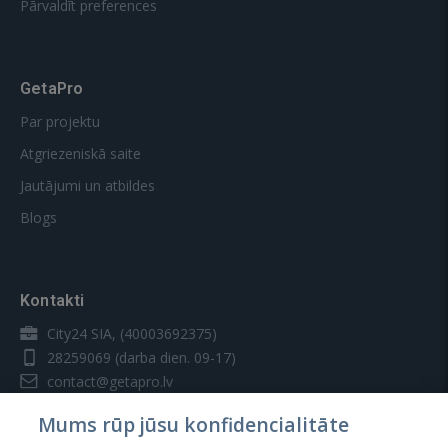
Pārvaldīt preferences
GetaPro
Par projektu
Atgriezeniskā saite
Jautājumi un atbildes
Blogs
Kontakti
City24 SIA, (40003692375)
28259069
(darba dien. 09-17)
contact@getapro.lv
Mums rūp jūsu konfidencialitāte