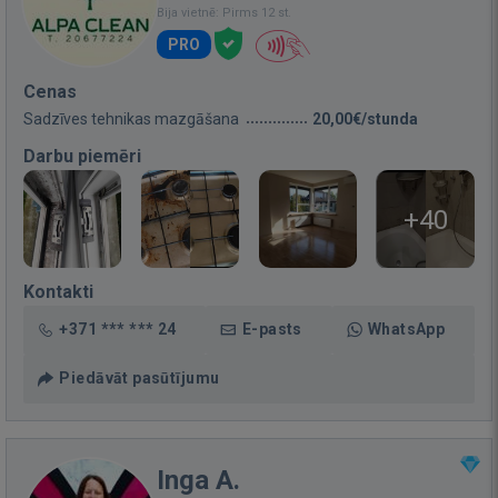
Bija vietnē: Pirms 12 st.
PRO
Cenas
Sadzīves tehnikas mazgāšana
20,00€/stunda
Darbu piemēri
+40
Kontakti
+371 *** *** 24
E-pasts
WhatsApp
Piedāvāt pasūtījumu
Inga A.