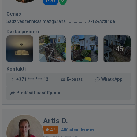
PRO
Cenas
Sadzīves tehnikas mazgāšana
7-12€/stunda
Darbu piemēri
+45
Kontakti
+371 *** *** 12
E-pasts
WhatsApp
Piedāvāt pasūtījumu
Artis D.
4.9
·
400 atsauksmes