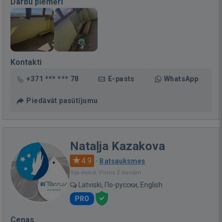
Darbu piemēri
Kontakti
+371 *** *** 78
E-pasts
WhatsApp
Piedāvāt pasūtījumu
Nataļja Kazakova
4.9
·
8 atsauksmes
Bija vietnē: Pirms 2 dienām
Latviski, По-русски, English
PRO
Cenas