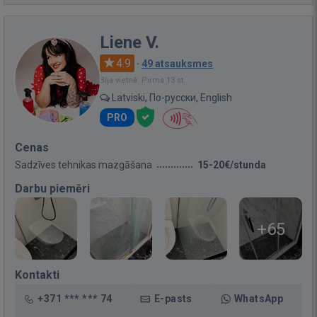
Liene V.
4.9
·
49 atsauksmes
Bija vietnē: Pirms 13 st.
Latviski, По-русски, English
PRO
Cenas
Sadzīves tehnikas mazgāšana
15-20€/stunda
Darbu piemēri
+65
Kontakti
+371 *** *** 74
E-pasts
WhatsApp