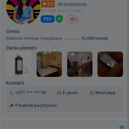
5.0
·
49 atsauksmes
Bija vietnē: Pirms 2 dienām
PRO
Cenas
Sadzīves tehnikas mazgāšana
15,00€/stunda
Darbu piemēri
+3
Kontakti
+371 *** *** 99
E-pasts
WhatsApp
Piedāvāt pasūtījumu