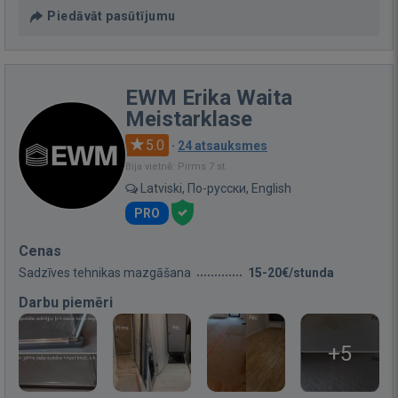
Piedāvāt pasūtījumu
EWM Erika Waita
Meistarklase
5.0
·
24 atsauksmes
Bija vietnē: Pirms 7 st.
Latviski, По-русски, English
PRO
Cenas
Sadzīves tehnikas mazgāšana
15-20€/stunda
Darbu piemēri
+5