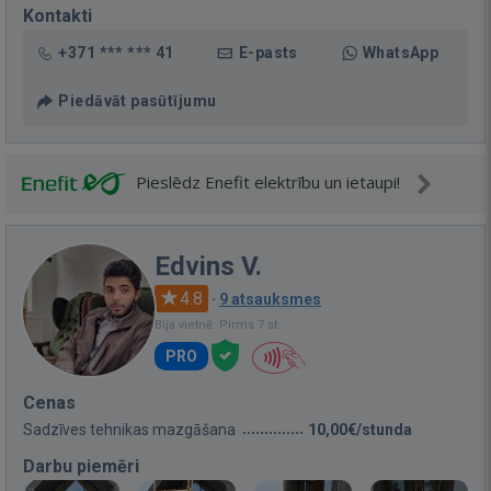
Kontakti
+371 *** *** 41
E-pasts
WhatsApp
Piedāvāt pasūtījumu
Pieslēdz Enefit elektrību un ietaupi!
Edvins V.
4.8
·
9 atsauksmes
Bija vietnē: Pirms 7 st.
PRO
Cenas
Sadzīves tehnikas mazgāšana
10,00€/stunda
Darbu piemēri