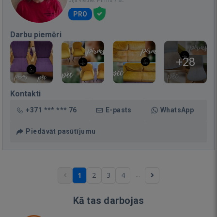
Bija vietnē: Pirms 7 st.
PRO
Darbu piemēri
+28
Kontakti
+371 *** *** 76
E-pasts
WhatsApp
Piedāvāt pasūtījumu
...
1
2
3
4
Kā tas darbojas