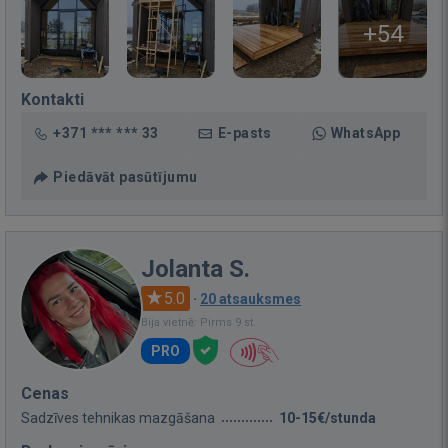
+54
Kontakti
+371 *** *** 33
E-pasts
WhatsApp
Piedāvāt pasūtījumu
Jolanta S.
5.0
·
20 atsauksmes
Bija vietnē: Pirms 9 st.
PRO
Cenas
Sadzīves tehnikas mazgāšana
10-15€/stunda