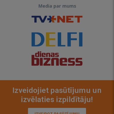
Media par mums
Izveidojiet pasūtījumu un
izvēlaties izpildītāju!