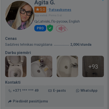
Agita G.
5.0
·
9 atsauksmes
Bija vietnē: Pirms 5 st.
Latviski, По-русски, English
PRO
Cenas
Sadzīves tehnikas mazgāšana
2,00€/stunda
Darbu piemēri
+93
Kontakti
+371 *** *** 49
E-pasts
WhatsApp
Piedāvāt pasūtījumu