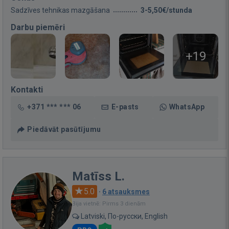
Sadzīves tehnikas mazgāšana
3-5,50€/stunda
Darbu piemēri
+19
Kontakti
+371 *** *** 06
E-pasts
WhatsApp
Piedāvāt pasūtījumu
Matīss L.
5.0
·
6 atsauksmes
Bija vietnē: Pirms 3 dienām
Latviski, По-русски, English