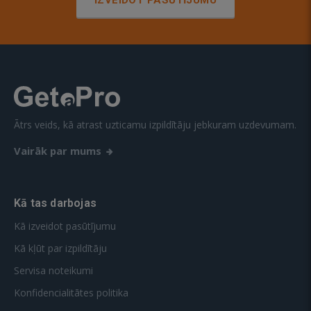
IZVEIDOT PASŪTĪJUMU
Ātrs veids, kā atrast uzticamu izpildītāju jebkuram uzdevumam.
Vairāk par mums
Kā tas darbojas
Kā izveidot pasūtījumu
Kā kļūt par izpildītāju
Servisa noteikumi
Konfidencialitātes politika