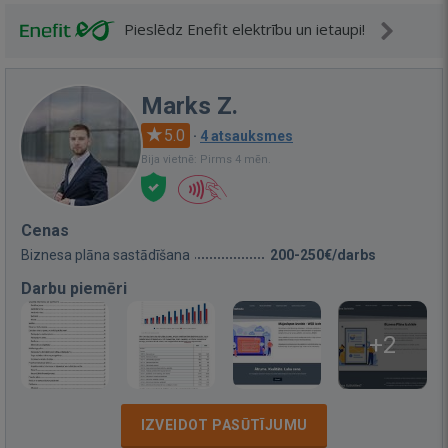
Pieslēdz Enefit elektrību un ietaupi!
Marks Z.
5.0
·
4 atsauksmes
Bija vietnē: Pirms 4 mēn.
Cenas
Biznesa plāna sastādīšana
200-250€/darbs
Darbu piemēri
+2
IZVEIDOT PASŪTĪJUMU