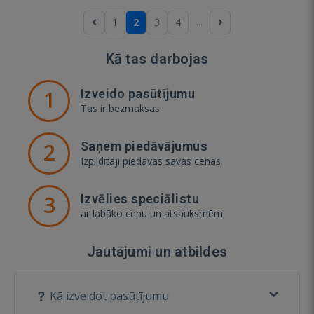
...
1
2
3
4
Kā tas darbojas
1
Izveido pasūtījumu
Tas ir bezmaksas
2
Saņem piedāvājumus
Izpildītāji piedāvās savas cenas
3
Izvēlies speciālistu
ar labāko cenu un atsauksmēm
Jautājumi un atbildes
Kā izveidot pasūtījumu