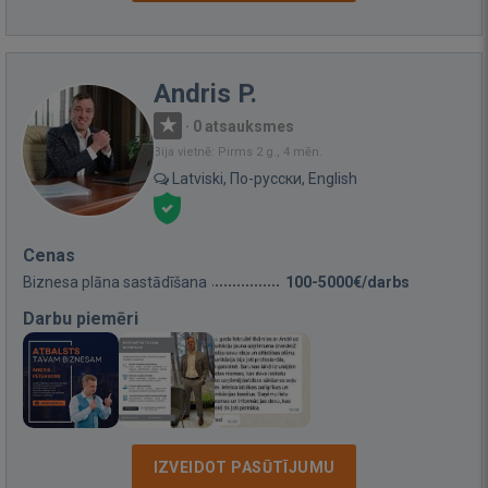
Andris P.
·
0 atsauksmes
Bija vietnē: Pirms 2 g., 4 mēn.
Latviski, По-русски, English
Cenas
Biznesa plāna sastādīšana
100-5000€/darbs
Darbu piemēri
IZVEIDOT PASŪTĪJUMU