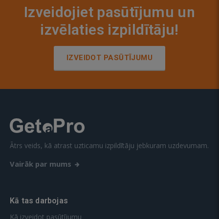
Izveidojiet pasūtījumu un
izvēlaties izpildītāju!
IZVEIDOT PASŪTĪJUMU
Ātrs veids, kā atrast uzticamu izpildītāju jebkuram uzdevumam.
Vairāk par mums
Kā tas darbojas
Kā izveidot pasūtījumu