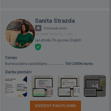
Sanita Strazda
·
0 atsauksmes
Bija vietnē: Pirms 1 g., 1 mēn.
Latviski, По-русски, English
Cenas
Biznesa plāna sastādīšana
150-2000€/darbs
Darbu piemēri
+4
IZVEIDOT PASŪTĪJUMU