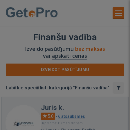
Finanšu vadība
Izveido pasūtījumu
bez maksas
vai
apskati cenas
IZVEIDOT PASŪTĪJUMU
Labākie speciālisti kategorijā "Finanšu vadība"
Juris k.
5.0
·
6 atsauksmes
Bija vietnē: Pirms 9 dienām