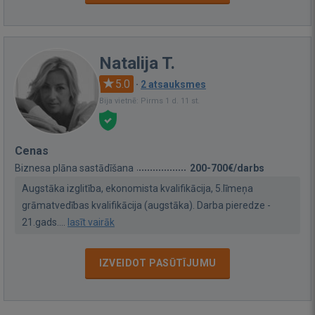
Natalija T.
5.0
·
2 atsauksmes
Bija vietnē: Pirms 1 d. 11 st.
Cenas
Biznesa plāna sastādīšana
200-700€/darbs
Augstāka izglitība, ekonomista kvalifikācija, 5.līmeņa
grāmatvedības kvalifikācija (augstāka). Darba pieredze -
21.gads....
lasīt vairāk
IZVEIDOT PASŪTĪJUMU