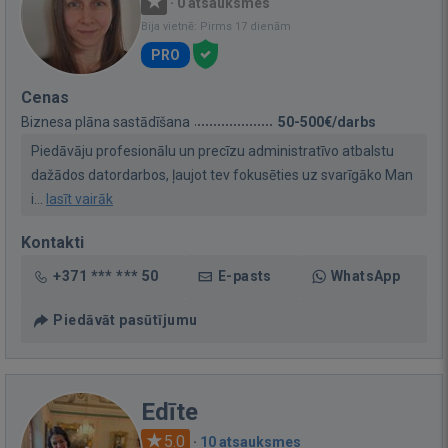
·
0 atsauksmes
Bija vietnē: Pirms 17 dienām
PRO
Cenas
Biznesa plāna sastādīšana
50-500€/darbs
Piedāvāju profesionālu un precīzu administratīvo atbalstu
dažādos datordarbos, ļaujot tev fokusēties uz svarīgāko Man
i...
lasīt vairāk
Kontakti
+371 *** *** 50
E-pasts
WhatsApp
Piedāvāt pasūtījumu
Edīte
5.0
·
10 atsauksmes