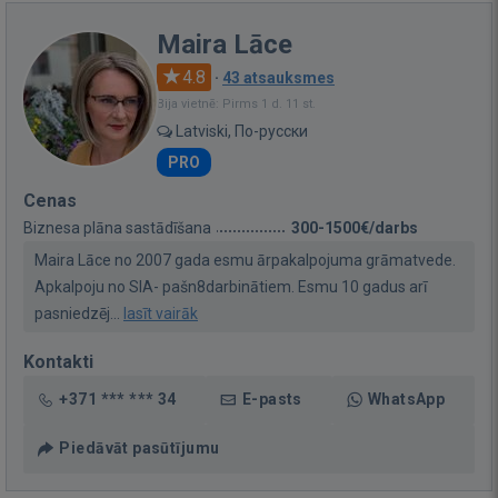
Maira Lāce
4.8
·
43 atsauksmes
Bija vietnē: Pirms 1 d. 11 st.
Latviski, По-русски
PRO
Cenas
Biznesa plāna sastādīšana
300-1500€/darbs
Maira Lāce no 2007 gada esmu ārpakalpojuma grāmatvede.
Apkalpoju no SIA- pašn8darbinātiem. Esmu 10 gadus arī
pasniedzēj...
lasīt vairāk
Kontakti
+371 *** *** 34
E-pasts
WhatsApp
Piedāvāt pasūtījumu