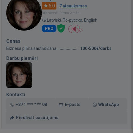
5.0
·
7 atsauksmes
Bija vietnē: Pirms 2 mēn.
Latviski, По-русски, English
PRO
Cenas
Biznesa plāna sastādīšana
100-500€/darbs
Darbu piemēri
Kontakti
+371 *** *** 08
E-pasts
WhatsApp
Piedāvāt pasūtījumu