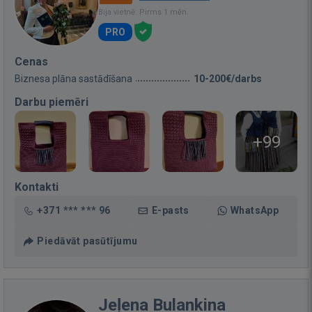
Bija vietnē: Pirms 1 mēn.
PRO
Cenas
Biznesa plāna sastādīšana
10-200€/darbs
Darbu piemēri
+99
Kontakti
+371 *** *** 96
E-pasts
WhatsApp
Piedāvāt pasūtījumu
Jeļena Bulankina