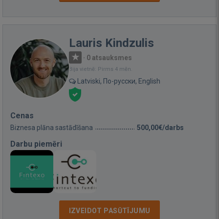
Lauris Kindzulis
·
0 atsauksmes
Bija vietnē: Pirms 4 mēn.
Latviski, По-русски, English
Cenas
Biznesa plāna sastādīšana
500,00€/darbs
Darbu piemēri
IZVEIDOT PASŪTĪJUMU