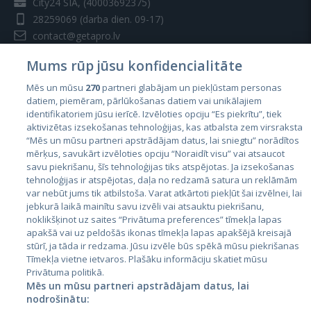
City24 SIA, (40003692375)
28259069
(darba dien. 09-17)
contact@getapro.lv
Mums rūp jūsu konfidencialitāte
Mēs un mūsu
270
partneri glabājam un piekļūstam personas
datiem, piemēram, pārlūkošanas datiem vai unikālajiem
identifikatoriem jūsu ierīcē. Izvēloties opciju “Es piekrītu”, tiek
Valstis
aktivizētas izsekošanas tehnoloģijas, kas atbalsta zem virsraksta
Igaunija
“Mēs un mūsu partneri apstrādājam datus, lai sniegtu” norādītos
mērķus, savukārt izvēloties opciju “Noraidīt visu” vai atsaucot
Latvija
savu piekrišanu, šīs tehnoloģijas tiks atspējotas. Ja izsekošanas
tehnoloģijas ir atspējotas, daļa no redzamā satura un reklāmām
Lietuva
var nebūt jums tik atbilstoša. Varat atkārtoti piekļūt šai izvēlnei, lai
jebkurā laikā mainītu savu izvēli vai atsauktu piekrišanu,
noklikšķinot uz saites “Privātuma preferences” tīmekļa lapas
apakšā vai uz peldošās ikonas tīmekļa lapas apakšējā kreisajā
stūrī, ja tāda ir redzama. Jūsu izvēle būs spēkā mūsu piekrišanas
Tīmekļa vietne ietvaros. Plašāku informāciju skatiet mūsu
Privātuma politikā.
Mēs un mūsu partneri apstrādājam datus, lai
nodrošinātu: