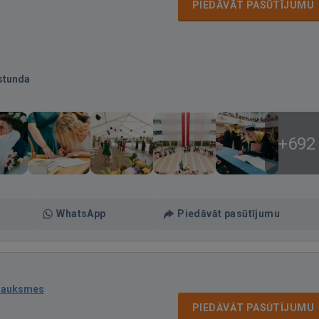
PIEDĀVĀT PASŪTĪJUMU
stunda
+692
WhatsApp
Piedāvāt pasūtījumu
sauksmes
PIEDĀVĀT PASŪTĪJUMU