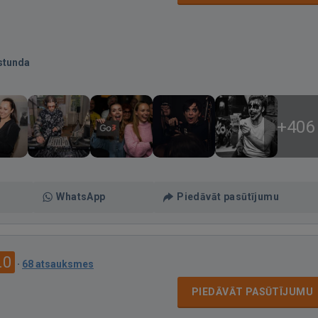
stunda
+406
WhatsApp
Piedāvāt pasūtījumu
.0
·
68 atsauksmes
PIEDĀVĀT PASŪTĪJUMU