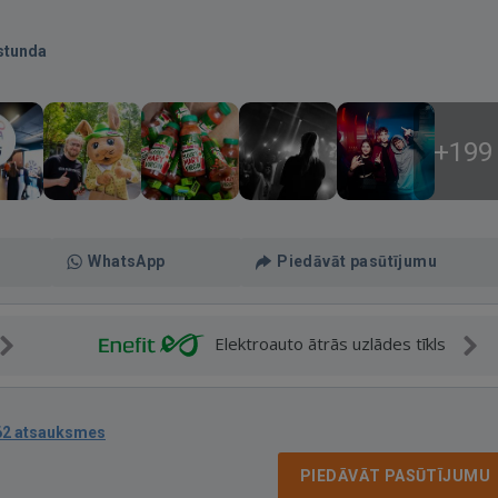
stunda
+199
WhatsApp
Piedāvāt pasūtījumu
Elektroauto ātrās uzlādes tīkls
62 atsauksmes
PIEDĀVĀT PASŪTĪJUMU