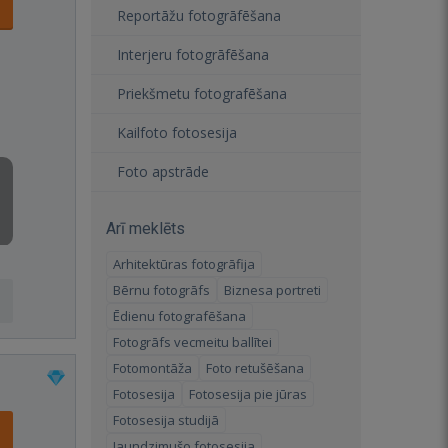
Reportāžu fotogrāfēšana
Interjeru fotogrāfēšana
Priekšmetu fotografēšana
Kailfoto fotosesija
Foto apstrāde
Arī meklēts
Arhitektūras fotogrāfija
Bērnu fotogrāfs
Biznesa portreti
Ēdienu fotografēšana
Fotogrāfs vecmeitu ballītei
Fotomontāža
Foto retušēšana
Fotosesija
Fotosesija pie jūras
Fotosesija studijā
Jaundzimušo fotosesija