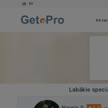
LV
RU
Kā tas
Labākie speciā
Nauris S.
5.0