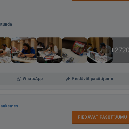
stunda
+272
WhatsApp
Piedāvāt pasūtījumu
tsauksmes
PIEDĀVĀT PASŪTĪJUMU