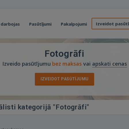
Izveidot pasūt
 darbojas
Pasūtījumi
Pakalpojumi
Fotogrāfi
Izveido pasūtījumu
bez maksas
vai
apskati cenas
IZVEIDOT PASŪTĪJUMU
listi kategorijā "Fotogrāfi"