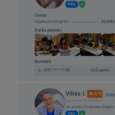
PRO
Cenas
Pasākumu fotogrāfs
50,00€/
Darbu piemēri
Kontakti
+371 *** *** 53
E-pasts
Vilnis I.
4.9
·
30 a
Bija vietnē: Pirms 18 st.
Latviski, По-русски, English
PRO