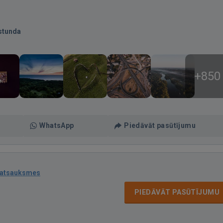
stunda
+850
WhatsApp
Piedāvāt pasūtījumu
 atsauksmes
PIEDĀVĀT PASŪTĪJUMU