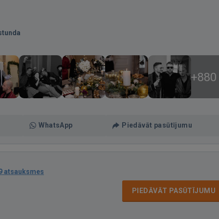
stunda
+880
WhatsApp
Piedāvāt pasūtījumu
9 atsauksmes
PIEDĀVĀT PASŪTĪJUMU