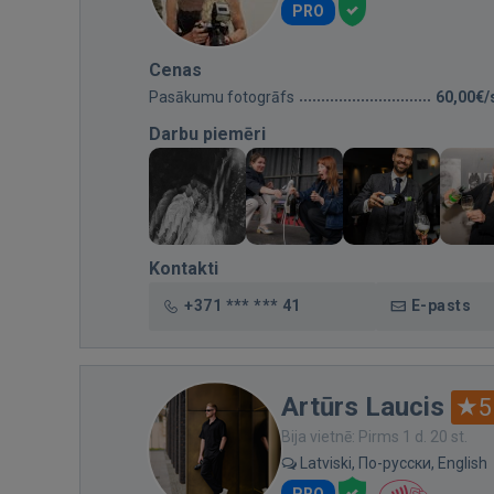
PRO
Cenas
Pasākumu fotogrāfs
60,00€/
Darbu piemēri
Kontakti
+371 *** *** 41
E-pasts
Artūrs Laucis
5
Bija vietnē: Pirms 1 d. 20 st.
Latviski, По-русски, English