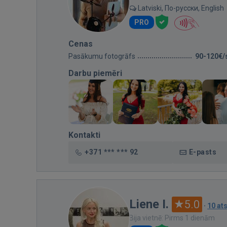
Latviski, По-русски, English
PRO
Cenas
Pasākumu fotogrāfs
90-120€/
Darbu piemēri
Kontakti
+371 *** *** 92
E-pasts
Liene I.
5.0
·
10 at
Bija vietnē: Pirms 1 dienām