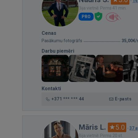
·
14
Bija vietnē: Pirms 41 min.
PRO
Cenas
Pasākumu fotogrāfs
35,00€/
Darbu piemēri
Kontakti
+371 *** *** 44
E-pasts
Māris L.
5.0
·
37 
Bija vietnē: Pirms 20 st.