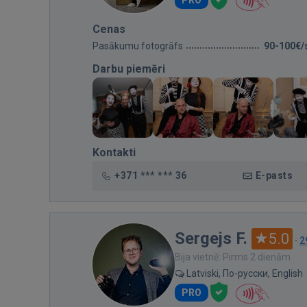
PRO
Cenas
Pasākumu fotogrāfs
90-100€/
Darbu piemēri
Kontakti
+371 *** *** 36
E-pasts
Sergejs F.
5.0
·
2
Bija vietnē: Pirms 2 dienām
Latviski, По-русски, English
PRO