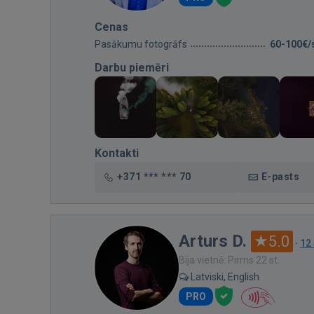
Cenas
Pasākumu fotogrāfs
60-100€/
Darbu piemēri
Kontakti
+371 *** *** 70
E-pasts
Arturs D.
5.0
·
12
Bija vietnē: Pirms 22 st.
Latviski, English
PRO