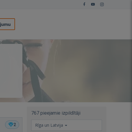
ījumu
767 pieejamie izpildītāji
2
Rīga un Latvija