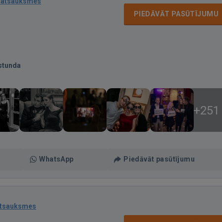
 atsauksmes
PIEDĀVĀT PASŪTĪJUMU
stunda
+251
WhatsApp
Piedāvāt pasūtījumu
atsauksmes