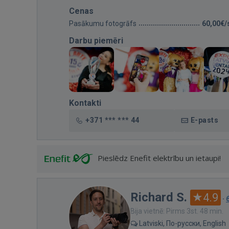
Cenas
Pasākumu fotogrāfs
60,00€/
Darbu piemēri
Kontakti
+371 *** *** 44
E-pasts
Pieslēdz Enefit elektrību un ietaupi!
Richard S.
4.9
·
Bija vietnē: Pirms 3st. 48 min.
Latviski, По-русски, English