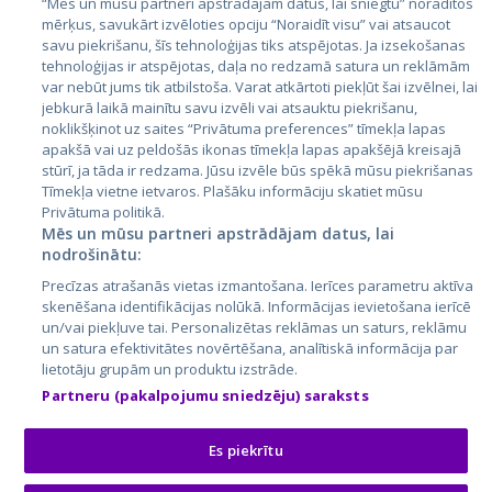
Igaunija
“Mēs un mūsu partneri apstrādājam datus, lai sniegtu” norādītos
mērķus, savukārt izvēloties opciju “Noraidīt visu” vai atsaucot
Latvija
savu piekrišanu, šīs tehnoloģijas tiks atspējotas. Ja izsekošanas
tehnoloģijas ir atspējotas, daļa no redzamā satura un reklāmām
Lietuva
var nebūt jums tik atbilstoša. Varat atkārtoti piekļūt šai izvēlnei, lai
jebkurā laikā mainītu savu izvēli vai atsauktu piekrišanu,
noklikšķinot uz saites “Privātuma preferences” tīmekļa lapas
apakšā vai uz peldošās ikonas tīmekļa lapas apakšējā kreisajā
stūrī, ja tāda ir redzama. Jūsu izvēle būs spēkā mūsu piekrišanas
Tīmekļa vietne ietvaros. Plašāku informāciju skatiet mūsu
Privātuma politikā.
Mēs un mūsu partneri apstrādājam datus, lai
nodrošinātu:
City24.lv
CVbankas.lt
Precīzas atrašanās vietas izmantošana. Ierīces parametru aktīva
City24.ee
Kainos.lt
skenēšana identifikācijas nolūkā. Informācijas ievietošana ierīcē
un/vai piekļuve tai. Personalizētas reklāmas un saturs, reklāmu
GetaPro.lv
Paslaugos.lt
un satura efektivitātes novērtēšana, analītiskā informācija par
GetaPro.ee
auto24.ee
lietotāju grupām un produktu izstrāde.
Skelbiu.lt
KV.ee
Partneru (pakalpojumu sniedzēju) saraksts
Autoplius.lt
Osta.ee
Aruodas.lt
KuldneBörs.ee
Es piekrītu