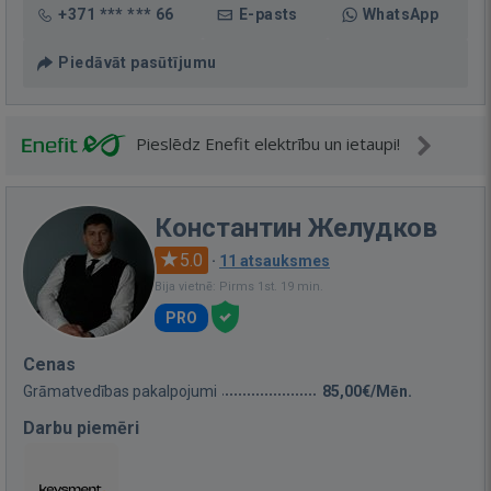
+371 *** *** 66
E-pasts
WhatsApp
Piedāvāt pasūtījumu
Pieslēdz Enefit elektrību un ietaupi!
Константин Желудков
5.0
·
11 atsauksmes
Bija vietnē: Pirms 1st. 19 min.
PRO
Cenas
Grāmatvedības pakalpojumi
85,00€/Mēn.
Darbu piemēri