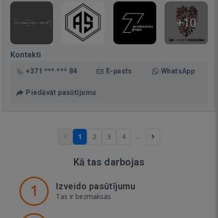
+10
Kontakti
+371 *** *** 84
E-pasts
WhatsApp
Piedāvāt pasūtījumu
...
1
2
3
4
Kā tas darbojas
1
Izveido pasūtījumu
Tas ir bezmaksas