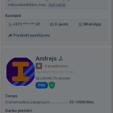
mikrosabiedrībām, maz...
lasīt vairāk
Kontakti
+371 *** *** 47
E-pasts
WhatsApp
Piedāvāt pasūtījumu
Andrejs J.
·
0 atsauksmes
Bija vietnē: Pirms 1st. 17 min.
Latviski, По-русски
PRO
Cenas
Grāmatvedības pakalpojumi
50-1000€/Mēn.
Darbu piemēri