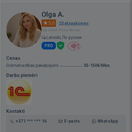
Olga A.
5.0
·
20 atsauksmes
Bija vietnē: Pirms 34 min.
Latviski, По-русски
PRO
Cenas
Grāmatvedības pakalpojumi
35-150€/Mēn.
Darbu piemēri
Kontakti
+371 *** *** 16
E-pasts
WhatsApp