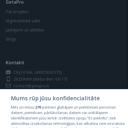
GetaPro
Par projektu
Atgriezeniskā saite
Jautājumi un atbildes
Blogs
Kontakti
City24 SIA, (40003692375)
28259069
(darba dien. 09-17)
contact@getapro.lv
Mums rūp jūsu konfidencialitāte
Mēs un mūsu
270
partneri glabājam un piekļūstam personas
datiem, piemēram, pārlūkošanas datiem vai unikālajiem
identifikatoriem jūsu ierīcē. Izvēloties opciju “Es piekrītu”, tiek
Valstis
aktivizētas izsekošanas tehnoloģijas, kas atbalsta zem virsraksta