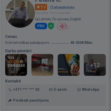
5.0
·
13 atsauksmes
Bija vietnē: Pirms 9 dienām
Latviski, По-русски, English
PRO
Cenas
Grāmatvedības pakalpojumi
45-350€/Mēn.
Darbu piemēri
+12
Kontakti
+371 *** *** 20
E-pasts
WhatsApp
Piedāvāt pasūtījumu