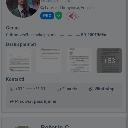
Bija vietnē: Pirms 43 min.
Latviski, По-русски, English
PRO
Cenas
Grāmatvedības pakalpojumi
50-100€/Mēn.
Darbu piemēri
+53
Kontakti
+371 *** *** 31
E-pasts
WhatsApp
Piedāvāt pasūtījumu
Peteris C.