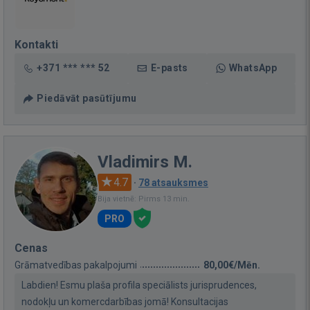
Kontakti
+371 *** *** 52
E-pasts
WhatsApp
Piedāvāt pasūtījumu
Vladimirs M.
4.7
·
78 atsauksmes
Bija vietnē: Pirms 13 min.
PRO
Cenas
Grāmatvedības pakalpojumi
80,00€/Mēn.
Labdien! Esmu plaša profila speciālists jurisprudences,
nodokļu un komercdarbības jomā! Konsultacijas