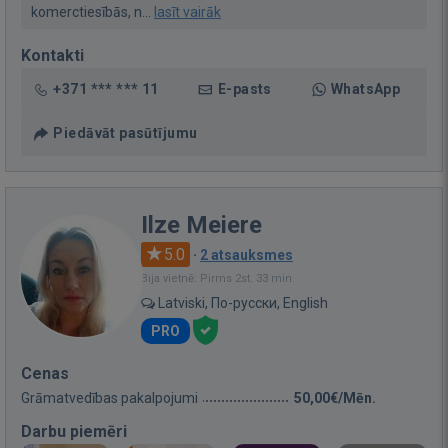
komerctiesībās, n...
lasīt vairāk
Kontakti
+371 *** *** 11
E-pasts
WhatsApp
Piedāvāt pasūtījumu
Ilze Meiere
5.0
·
2 atsauksmes
Bija vietnē: Pirms 2st. 33 min.
Latviski, По-русски, English
PRO
Cenas
Grāmatvedības pakalpojumi
50,00€/Mēn.
Darbu piemēri