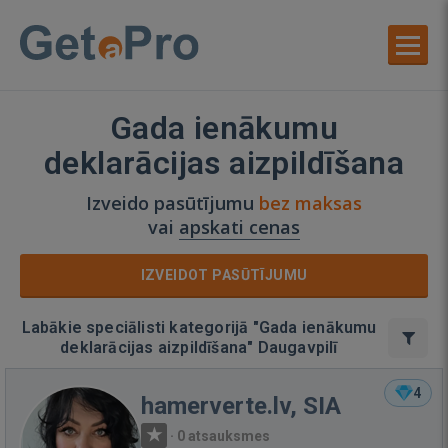
Gada ienākumu
deklarācijas aizpildīšana
Izveido pasūtījumu
bez maksas
vai
apskati cenas
IZVEIDOT PASŪTĪJUMU
Labākie speciālisti kategorijā "Gada ienākumu
deklarācijas aizpildīšana" Daugavpilī
4
hamerverte.lv, SIA
·
0 atsauksmes