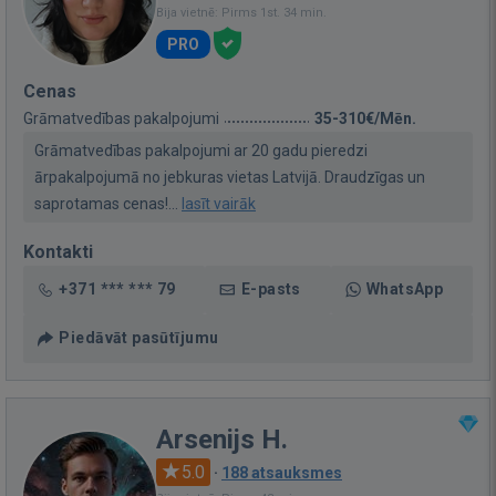
Bija vietnē: Pirms 1st. 34 min.
PRO
Cenas
Grāmatvedības pakalpojumi
35-310€/Mēn.
Grāmatvedības pakalpojumi ar 20 gadu pieredzi
ārpakalpojumā no jebkuras vietas Latvijā. Draudzīgas un
saprotamas cenas!...
lasīt vairāk
Kontakti
+371 *** *** 79
E-pasts
WhatsApp
Piedāvāt pasūtījumu
Arsenijs H.
5.0
·
188 atsauksmes