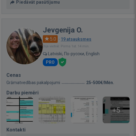
Piedāvāt pasūtījumu
Jevgenija O.
5.0
·
19 atsauksmes
Bija vietnē: Pirms 1st. 14 min.
Latviski, По-русски, English
PRO
Cenas
Grāmatvedības pakalpojumi
25-500€/Mēn.
Darbu piemēri
+5
Kontakti