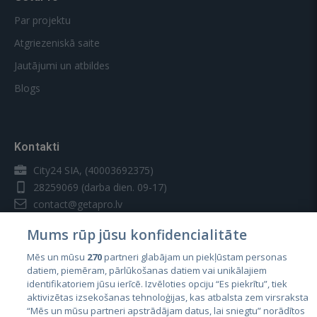
Par projektu
Atgriezeniskā saite
Jautājumi un atbildes
Blogs
Kontakti
City24 SIA, (40003692375)
28259069
(darba dien. 09-17)
contact@getapro.lv
Mums rūp jūsu konfidencialitāte
Mēs un mūsu
270
partneri glabājam un piekļūstam personas
datiem, piemēram, pārlūkošanas datiem vai unikālajiem
identifikatoriem jūsu ierīcē. Izvēloties opciju “Es piekrītu”, tiek
Valstis
aktivizētas izsekošanas tehnoloģijas, kas atbalsta zem virsraksta
Igaunija
“Mēs un mūsu partneri apstrādājam datus, lai sniegtu” norādītos