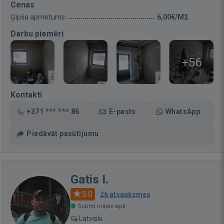
Cenas
Ģipša apmetums
6,00€/M2
Darbu piemēri
+56
Kontakti
+371 *** *** 86
E-pasts
WhatsApp
Piedāvāt pasūtījumu
Gatis I.
5.0
·
26 atsauksmes
Šobrīd mājas lapā
Latviski