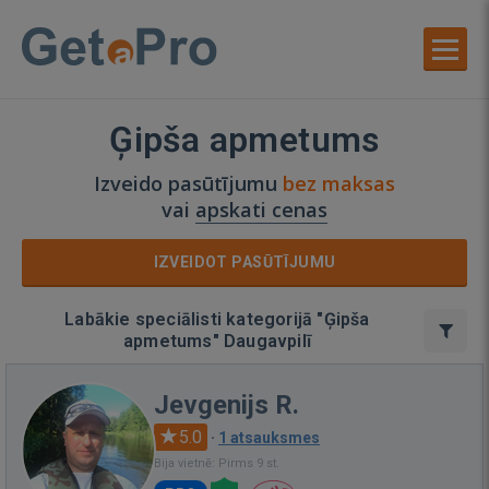
Ģipša apmetums
Izveido pasūtījumu
bez maksas
vai
apskati cenas
IZVEIDOT PASŪTĪJUMU
Labākie speciālisti kategorijā "Ģipša
apmetums" Daugavpilī
Jevgenijs R.
5.0
·
1 atsauksmes
Bija vietnē: Pirms 9 st.