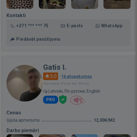
Kontakti
+371 *** *** 75
E-pasts
WhatsApp
Piedāvāt pasūtījumu
Gatis I.
5.0
·
16 atsauksmes
Bija vietnē: Pirms 4st. 39 min.
Latviski, По-русски, English
PRO
Cenas
Ģipša apmetums
12,00€/M2
Darbu piemēri