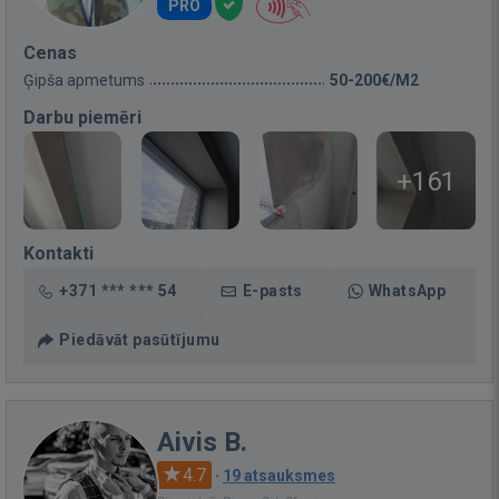
PRO
Cenas
Ģipša apmetums
50-200€/M2
Darbu piemēri
+161
Kontakti
+371 *** *** 54
E-pasts
WhatsApp
Piedāvāt pasūtījumu
Aivis B.
4.7
·
19 atsauksmes