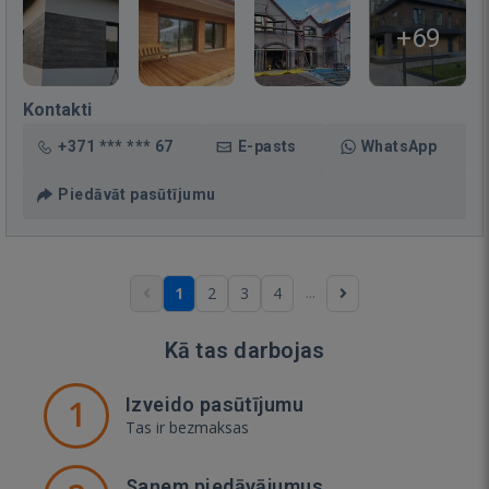
+69
Kontakti
+371 *** *** 67
E-pasts
WhatsApp
Piedāvāt pasūtījumu
...
1
2
3
4
Kā tas darbojas
1
Izveido pasūtījumu
Tas ir bezmaksas
Saņem piedāvājumus