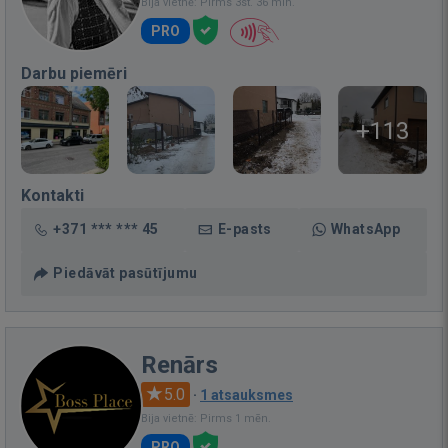
Bija vietnē: Pirms 3st. 36 min.
PRO
Darbu piemēri
+113
Kontakti
+371 *** *** 45
E-pasts
WhatsApp
Piedāvāt pasūtījumu
Renārs
5.0
·
1 atsauksmes
Bija vietnē: Pirms 1 mēn.
PRO