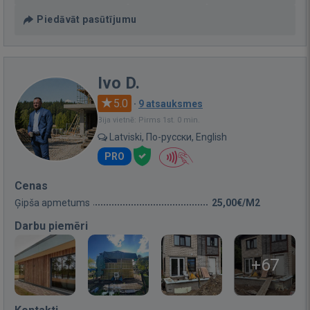
Piedāvāt pasūtījumu
Ivo D.
5.0
·
9 atsauksmes
Bija vietnē: Pirms 1st. 0 min.
Latviski, По-русски, English
PRO
Cenas
Ģipša apmetums
25,00€/M2
Darbu piemēri
+67