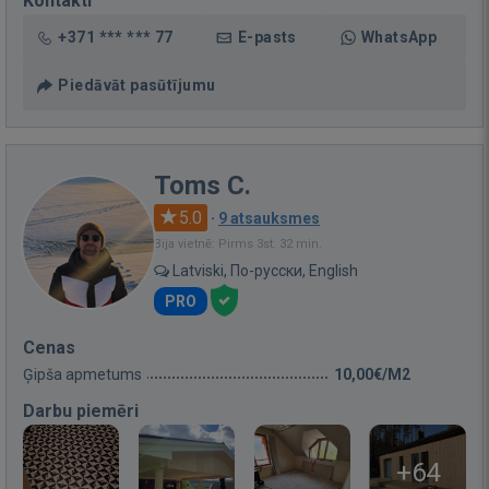
Kontakti
+371 *** *** 77
E-pasts
WhatsApp
Piedāvāt pasūtījumu
Toms C.
5.0
·
9 atsauksmes
Bija vietnē: Pirms 3st. 32 min.
Latviski, По-русски, English
PRO
Cenas
Ģipša apmetums
10,00€/M2
Darbu piemēri
+64