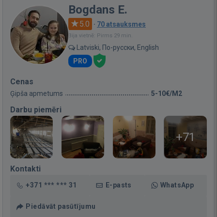
Bogdans E.
5.0
·
70 atsauksmes
Bija vietnē: Pirms 29 min.
Latviski, По-русски, English
PRO
Cenas
Ģipša apmetums
5-10€/M2
Darbu piemēri
+71
Kontakti
+371 *** *** 31
E-pasts
WhatsApp
Piedāvāt pasūtījumu