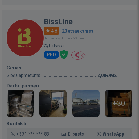
BissLine
4.8
·
20 atsauksmes
Bija vietnē: Pirms 59 min.
Latviski
PRO
Cenas
Ģipša apmetums
2,00€/M2
Darbu piemēri
+30
Kontakti
+371 *** *** 83
E-pasts
WhatsApp