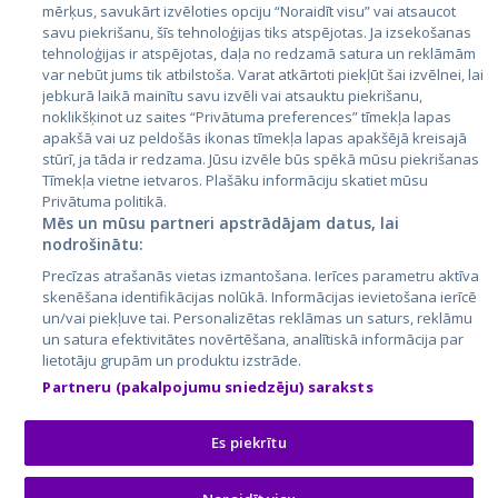
mērķus, savukārt izvēloties opciju “Noraidīt visu” vai atsaucot
Latvija
savu piekrišanu, šīs tehnoloģijas tiks atspējotas. Ja izsekošanas
tehnoloģijas ir atspējotas, daļa no redzamā satura un reklāmām
Lietuva
var nebūt jums tik atbilstoša. Varat atkārtoti piekļūt šai izvēlnei, lai
jebkurā laikā mainītu savu izvēli vai atsauktu piekrišanu,
noklikšķinot uz saites “Privātuma preferences” tīmekļa lapas
apakšā vai uz peldošās ikonas tīmekļa lapas apakšējā kreisajā
stūrī, ja tāda ir redzama. Jūsu izvēle būs spēkā mūsu piekrišanas
Tīmekļa vietne ietvaros. Plašāku informāciju skatiet mūsu
Privātuma politikā.
Mēs un mūsu partneri apstrādājam datus, lai
nodrošinātu:
City24.lv
CVbankas.lt
Precīzas atrašanās vietas izmantošana. Ierīces parametru aktīva
City24.ee
Kainos.lt
skenēšana identifikācijas nolūkā. Informācijas ievietošana ierīcē
un/vai piekļuve tai. Personalizētas reklāmas un saturs, reklāmu
GetaPro.lv
Paslaugos.lt
un satura efektivitātes novērtēšana, analītiskā informācija par
GetaPro.ee
auto24.ee
lietotāju grupām un produktu izstrāde.
Skelbiu.lt
KV.ee
Partneru (pakalpojumu sniedzēju) saraksts
Autoplius.lt
Osta.ee
Aruodas.lt
KuldneBörs.ee
Es piekrītu