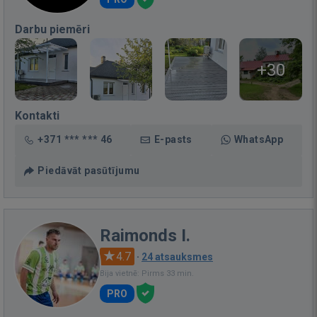
Darbu piemēri
+30
Kontakti
+371 *** *** 46
E-pasts
WhatsApp
Piedāvāt pasūtījumu
Raimonds I.
4.7
·
24 atsauksmes
Bija vietnē: Pirms 33 min.
PRO