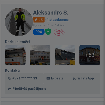
Aleksandrs S.
5.0
·
1 atsauksmes
Bija vietnē: Pirms 1 d. 6 st.
PRO
Darbu piemēri
+63
Kontakti
+371 *** *** 33
E-pasts
WhatsApp
Piedāvāt pasūtījumu