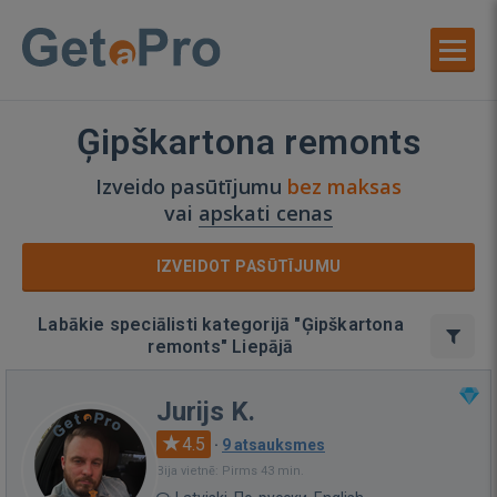
Ģipškartona remonts
Izveido pasūtījumu
bez maksas
vai
apskati cenas
IZVEIDOT PASŪTĪJUMU
Labākie speciālisti kategorijā "Ģipškartona
remonts" Liepājā
Jurijs K.
4.5
·
9 atsauksmes
Bija vietnē: Pirms 43 min.