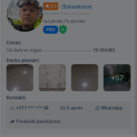
5.0
·
78 atsauksmes
Bija vietnē: Pirms 1st. 10 min.
Latviski, По-русски
PRO
Cenas
Citi darbi ar reģipsi
10-35€/M2
Darbu piemēri
+57
Kontakti
+371 *** *** 08
E-pasts
WhatsApp
Piedāvāt pasūtījumu