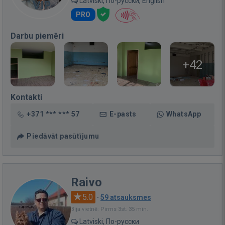
Latviski, По-русски, English
PRO
Darbu piemēri
+42
Kontakti
+371 *** *** 57
E-pasts
WhatsApp
Piedāvāt pasūtījumu
Raivo
5.0
·
59 atsauksmes
Bija vietnē: Pirms 3st. 35 min.
Latviski, По-русски