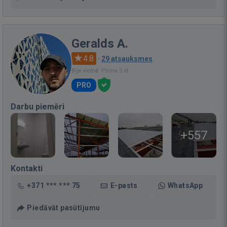
Geralds A.
4.8
·
29 atsauksmes
Bija vietnē: Pirms 5 st.
PRO
Darbu piemēri
+557
Kontakti
+371 *** *** 75
E-pasts
WhatsApp
Piedāvāt pasūtījumu