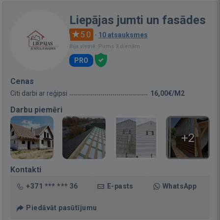
Liepājas jumti un fasādes
5.0
·
10 atsauksmes
Bija vietnē: Pirms 3 dienām
PRO
Cenas
Citi darbi ar reģipsi
16,00€/M2
Darbu piemēri
+2
Kontakti
+371 *** *** 36
E-pasts
WhatsApp
Piedāvāt pasūtījumu