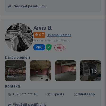
Piedāvāt pasūtījumu
Aivis B.
4.7
·
19 atsauksmes
Bija vietnē: Pirms 1st. 25 min.
PRO
Darbu piemēri
+113
Kontakti
+371 *** *** 45
E-pasts
WhatsApp
Piedāvāt pasūtījumu