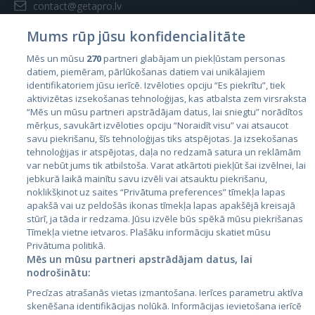
contact@getapro.lv
Mums rūp jūsu konfidencialitāte
Mēs un mūsu
270
partneri glabājam un piekļūstam personas
datiem, piemēram, pārlūkošanas datiem vai unikālajiem
identifikatoriem jūsu ierīcē. Izvēloties opciju “Es piekrītu”, tiek
Valstis
aktivizētas izsekošanas tehnoloģijas, kas atbalsta zem virsraksta
Igaunija
“Mēs un mūsu partneri apstrādājam datus, lai sniegtu” norādītos
mērķus, savukārt izvēloties opciju “Noraidīt visu” vai atsaucot
Latvija
savu piekrišanu, šīs tehnoloģijas tiks atspējotas. Ja izsekošanas
tehnoloģijas ir atspējotas, daļa no redzamā satura un reklāmām
Lietuva
var nebūt jums tik atbilstoša. Varat atkārtoti piekļūt šai izvēlnei, lai
jebkurā laikā mainītu savu izvēli vai atsauktu piekrišanu,
noklikšķinot uz saites “Privātuma preferences” tīmekļa lapas
apakšā vai uz peldošās ikonas tīmekļa lapas apakšējā kreisajā
stūrī, ja tāda ir redzama. Jūsu izvēle būs spēkā mūsu piekrišanas
Tīmekļa vietne ietvaros. Plašāku informāciju skatiet mūsu
Privātuma politikā.
Mēs un mūsu partneri apstrādājam datus, lai
nodrošinātu:
City24.lv
CVbankas.lt
Precīzas atrašanās vietas izmantošana. Ierīces parametru aktīva
City24.ee
Kainos.lt
skenēšana identifikācijas nolūkā. Informācijas ievietošana ierīcē