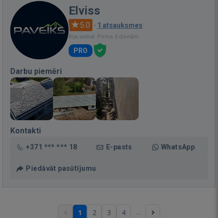
Elviss
5.0
·
1 atsauksmes
Bija vietnē: Pirms 3 dienām
PRO
Darbu piemēri
Kontakti
+371 *** *** 18
E-pasts
WhatsApp
Piedāvāt pasūtījumu
...
1
2
3
4