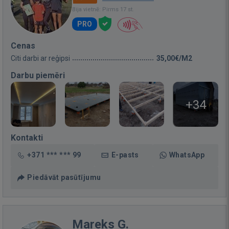
Bija vietnē: Pirms 17 st.
PRO
Cenas
Citi darbi ar reģipsi
35,00€/M2
Darbu piemēri
+34
Kontakti
+371 *** *** 99
E-pasts
WhatsApp
Piedāvāt pasūtījumu
Mareks G.