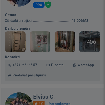
PRO
Cenas
Citi darbi ar reģipsi
15,00€/M2
Darbu piemēri
+406
Kontakti
+371 *** *** 57
E-pasts
WhatsApp
Piedāvāt pasūtījumu
Elviss C.
5.0
·
19 atsauksmes