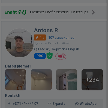
Pieslēdz Enefit elektrību un ietaupi!
Antons P.
4.9
·
107 atsauksmes
Bija vietnē: Pirms 1st. 20 min.
Latviski, По-русски, English
PRO
Darbu piemēri
+234
Kontakti
+371 *** *** 07
E-pasts
WhatsApp