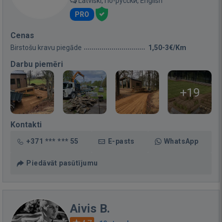
Latviski, По-русски, English
PRO
Cenas
Birstošu kravu piegāde
1,50-3€/Km
Darbu piemēri
+19
Kontakti
+371 *** *** 55
E-pasts
WhatsApp
Piedāvāt pasūtījumu
Aivis B.