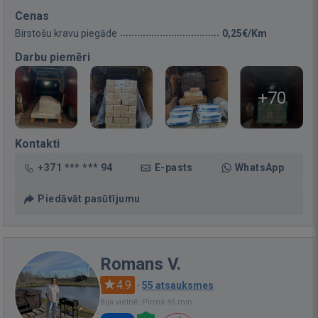
Cenas
Birstošu kravu piegāde
0,25€/Km
Darbu piemēri
+70
Kontakti
+371 *** *** 94
E-pasts
WhatsApp
Piedāvāt pasūtījumu
Romans V.
4.9
·
55 atsauksmes
Bija vietnē: Pirms 45 min.