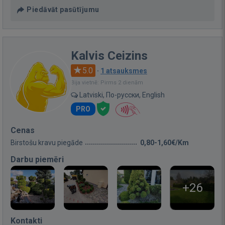
Piedāvāt pasūtījumu
Kalvis Ceizins
5.0
·
1 atsauksmes
Bija vietnē: Pirms 2 dienām
Latviski, По-русски, English
PRO
Cenas
Birstošu kravu piegāde
0,80-1,60€/Km
Darbu piemēri
+26
Kontakti