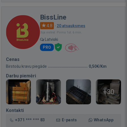
BissLine
4.8
·
20 atsauksmes
Bija vietnē: Pirms 1st. 6 min.
Latviski
PRO
Cenas
Birstošu kravu piegāde
0,50€/Km
Darbu piemēri
+30
Kontakti
+371 *** *** 83
E-pasts
WhatsApp