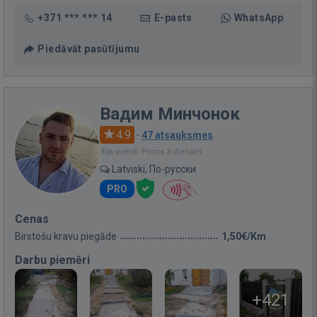
+371 *** *** 14
E-pasts
WhatsApp
Piedāvāt pasūtījumu
Вадим Минчонок
4.9
·
47 atsauksmes
Bija vietnē: Pirms 3 dienām
Latviski, По-русски
PRO
Cenas
Birstošu kravu piegāde
1,50€/Km
Darbu piemēri
+421