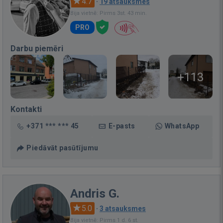
4.7
·
19 atsauksmes
Bija vietnē: Pirms 3st. 43 min.
PRO
Darbu piemēri
+113
Kontakti
+371 *** *** 45
E-pasts
WhatsApp
Piedāvāt pasūtījumu
Andris G.
5.0
·
3 atsauksmes
Bija vietnē: Pirms 1 d. 6 st.