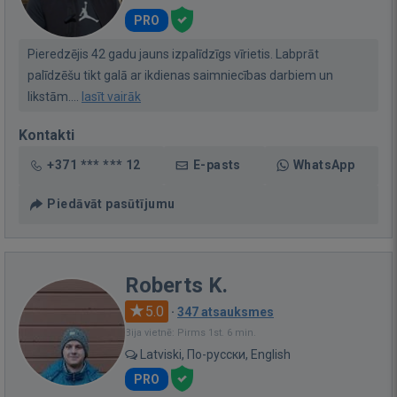
PRO
Pieredzējis 42 gadu jauns izpalīdzīgs vīrietis. Labprāt
palīdzēšu tikt galā ar ikdienas saimniecības darbiem un
likstām....
lasīt vairāk
Kontakti
+371 *** *** 12
E-pasts
WhatsApp
Piedāvāt pasūtījumu
Roberts K.
5.0
·
347 atsauksmes
Bija vietnē: Pirms 1st. 6 min.
Latviski, По-русски, English
PRO