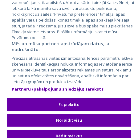
var nebūt jums tik atbilstoša. Varat atkārtoti piekļūt šai izvēlnei, lai
jebkurā laikā mainītu savu izvēli vai atsauktu piekrišanu,
noklikšķinot uz saites “Privātuma preferences” tīmekļa lapas
apakšā vai uz peldošās ikonas tīmekļa lapas apakšējā kreisajā
stūrī, ja tāda ir redzama. Jūsu izvēle būs spēkā mūsu piekrišanas
Tīmekļa vietne ietvaros. Plašāku informāciju skatiet mūsu
Privātuma politikā.
Mēs un mūsu partneri apstrādājam datus, lai
nodrošinātu:
City24.lv
CVbankas.lt
Precīzas atrašanās vietas izmantošana. Ierīces parametru aktīva
City24.ee
Kainos.lt
skenēšana identifikācijas nolūkā. Informācijas ievietošana ierīcē
un/vai piekļuve tai. Personalizētas reklāmas un saturs, reklāmu
GetaPro.lv
Paslaugos.lt
un satura efektivitātes novērtēšana, analītiskā informācija par
GetaPro.ee
auto24.ee
lietotāju grupām un produktu izstrāde.
Skelbiu.lt
KV.ee
Partneru (pakalpojumu sniedzēju) saraksts
Autoplius.lt
Osta.ee
Aruodas.lt
KuldneBörs.ee
Es piekrītu
Noraidīt visu
© 2026 GetaPro. Visas tiesības aizsargātas.
Rādīt mērķus