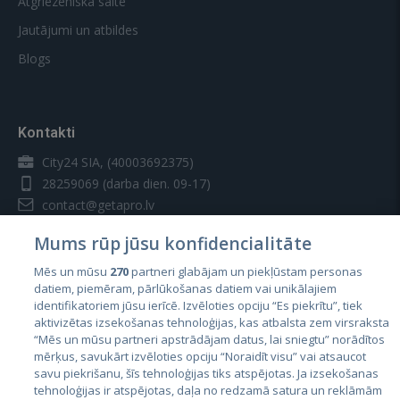
Atgriezeniskā saite
Jautājumi un atbildes
Blogs
Kontakti
City24 SIA, (40003692375)
28259069
(darba dien. 09-17)
contact@getapro.lv
Mums rūp jūsu konfidencialitāte
Mēs un mūsu
270
partneri glabājam un piekļūstam personas
datiem, piemēram, pārlūkošanas datiem vai unikālajiem
identifikatoriem jūsu ierīcē. Izvēloties opciju “Es piekrītu”, tiek
Valstis
aktivizētas izsekošanas tehnoloģijas, kas atbalsta zem virsraksta
Igaunija
“Mēs un mūsu partneri apstrādājam datus, lai sniegtu” norādītos
mērķus, savukārt izvēloties opciju “Noraidīt visu” vai atsaucot
Latvija
savu piekrišanu, šīs tehnoloģijas tiks atspējotas. Ja izsekošanas
tehnoloģijas ir atspējotas, daļa no redzamā satura un reklāmām
Lietuva