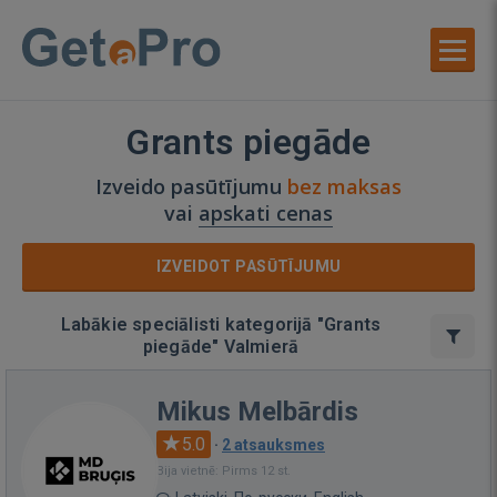
Grants piegāde
Izveido pasūtījumu
bez maksas
vai
apskati cenas
IZVEIDOT PASŪTĪJUMU
Labākie speciālisti kategorijā "Grants
piegāde" Valmierā
Mikus Melbārdis
5.0
·
2 atsauksmes
Bija vietnē: Pirms 12 st.