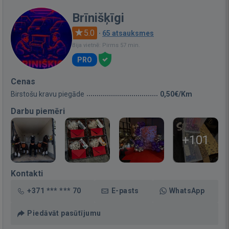
Brīnišķīgi
5.0
·
65 atsauksmes
Bija vietnē: Pirms 57 min.
PRO
Cenas
Birstošu kravu piegāde
0,50€/Km
Darbu piemēri
+101
Kontakti
+371 *** *** 70
E-pasts
WhatsApp
Piedāvāt pasūtījumu