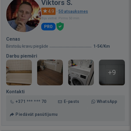
Viktors S.
4.9
·
50 atsauksmes
Bija vietnē: Pirms 50 min.
PRO
Cenas
Birstošu kravu piegāde
1-5€/Km
Darbu piemēri
+9
Kontakti
+371 *** *** 70
E-pasts
WhatsApp
Piedāvāt pasūtījumu