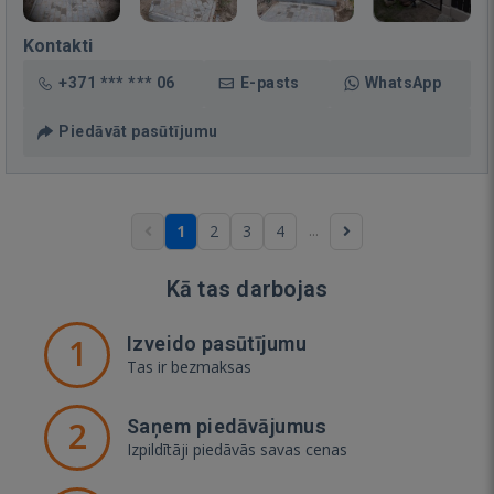
Kontakti
+371 *** *** 06
E-pasts
WhatsApp
Piedāvāt pasūtījumu
...
1
2
3
4
Kā tas darbojas
1
Izveido pasūtījumu
Tas ir bezmaksas
2
Saņem piedāvājumus
Izpildītāji piedāvās savas cenas