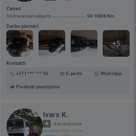
Cenas
Citi kravas pārvadājumi
50-1000€/Km
Darbu piemēri
+5
Kontakti
+371 *** *** 56
E-pasts
WhatsApp
Piedāvāt pasūtījumu
Ivars K.
·
0 atsauksmes
Bija vietnē: Pirms 10 min.