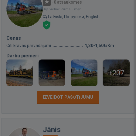
·
0 atsauksmes
Bija vietnē: Pirms 5 mēn.
Latviski, По-русски, English
Cenas
Citi kravas pārvadājumi
1,30-1,50€/Km
Darbu piemēri
+207
IZVEIDOT PASŪTĪJUMU
Jānis