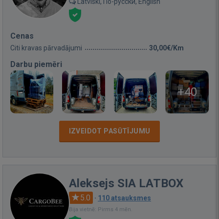
Latviski, По-русски, English
Cenas
Citi kravas pārvadājumi
30,00€/Km
Darbu piemēri
+40
IZVEIDOT PASŪTĪJUMU
Aleksejs SIA LATBOX
5.0
·
110 atsauksmes
Bija vietnē: Pirms 4 mēn.