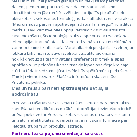
Mēs un mūsu
270
partneri glabājam un piekļūstam personas
datiem, piemēram, pārlūkošanas datiem vai unikālajiem
identifikatoriem jūsu ierīcē. Izvēloties opciju “Es piekrītu”, tiek
Valstis
aktivizētas izsekošanas tehnoloģijas, kas atbalsta zem virsraksta
Igaunija
“Mēs un mūsu partneri apstrādājam datus, lai sniegtu” norādītos
mērķus, savukārt izvēloties opciju “Noraidīt visu” vai atsaucot
Latvija
savu piekrišanu, šīs tehnoloģijas tiks atspējotas. Ja izsekošanas
tehnoloģijas ir atspējotas, daļa no redzamā satura un reklāmām
Lietuva
var nebūt jums tik atbilstoša. Varat atkārtoti piekļūt šai izvēlnei, lai
jebkurā laikā mainītu savu izvēli vai atsauktu piekrišanu,
noklikšķinot uz saites “Privātuma preferences” tīmekļa lapas
apakšā vai uz peldošās ikonas tīmekļa lapas apakšējā kreisajā
stūrī, ja tāda ir redzama. Jūsu izvēle būs spēkā mūsu piekrišanas
Tīmekļa vietne ietvaros. Plašāku informāciju skatiet mūsu
Privātuma politikā.
Mēs un mūsu partneri apstrādājam datus, lai
nodrošinātu:
City24.lv
CVbankas.lt
Precīzas atrašanās vietas izmantošana. Ierīces parametru aktīva
City24.ee
Kainos.lt
skenēšana identifikācijas nolūkā. Informācijas ievietošana ierīcē
un/vai piekļuve tai. Personalizētas reklāmas un saturs, reklāmu
GetaPro.lv
Paslaugos.lt
un satura efektivitātes novērtēšana, analītiskā informācija par
GetaPro.ee
auto24.ee
lietotāju grupām un produktu izstrāde.
Skelbiu.lt
KV.ee
Partneru (pakalpojumu sniedzēju) saraksts