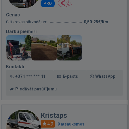
PRO
Cenas
Citi kravas pārvadājumi
0,50-25€/Km
Darbu piemēri
Kontakti
+371 *** *** 11
E-pasts
WhatsApp
Piedāvāt pasūtījumu
Kristaps
4.9
·
9 atsauksmes