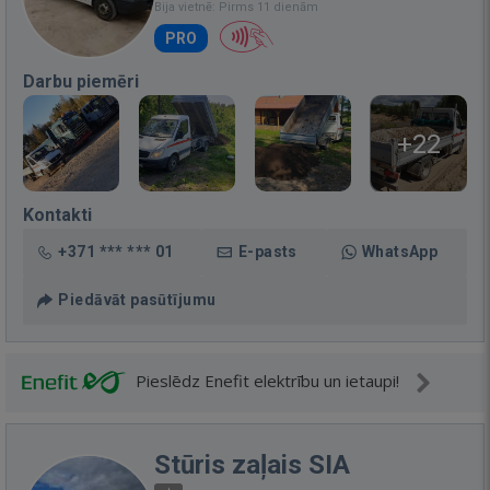
Bija vietnē: Pirms 11 dienām
PRO
Darbu piemēri
+22
Kontakti
+371 *** *** 01
E-pasts
WhatsApp
Piedāvāt pasūtījumu
Pieslēdz Enefit elektrību un ietaupi!
Stūris zaļais SIA