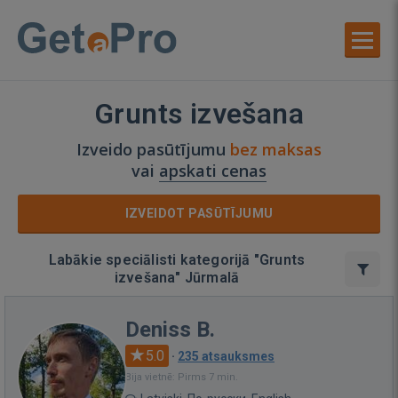
Grunts izvešana
Izveido pasūtījumu
bez maksas
vai
apskati cenas
IZVEIDOT PASŪTĪJUMU
Labākie speciālisti kategorijā "Grunts
izvešana" Jūrmalā
Deniss B.
5.0
·
235 atsauksmes
Bija vietnē: Pirms 7 min.