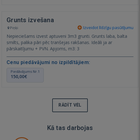
Grunts izvešana
Izveidot līdzīgu pasūtījumu
Piņķi
Nepieciešams izvest aptuveni 3m3 grunti. Grunts laba, balta
smilts, palika pāri pēc tranšejas rakšanas. Ideāli ja ar
pārskaitījumu + PVN. Apjoms, m3: 3
Cenu piedāvājumi no izpildītājiem:
Piedāvājums Nr.1
150,00€
RĀDĪT VĒL
Kā tas darbojas