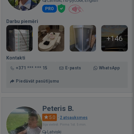
Latviski, По-русски, English
PRO
Darbu piemēri
+146
Kontakti
+371 *** *** 15
E-pasts
WhatsApp
Piedāvāt pasūtījumu
Peteris B.
5.0
·
2 atsauksmes
Bija vietnē: Pirms 1st. 5 min.
Latviski