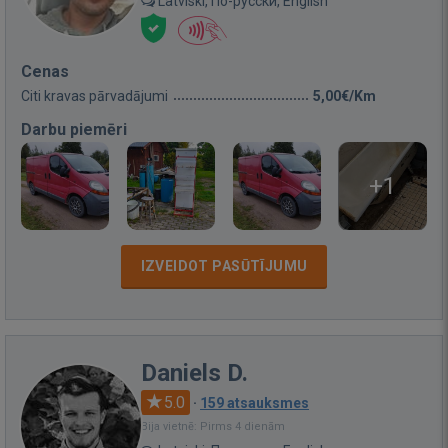
Latviski, По-русски, English
Cenas
Citi kravas pārvadājumi
5,00€/Km
Darbu piemēri
+1
IZVEIDOT PASŪTĪJUMU
Daniels D.
5.0
·
159 atsauksmes
Bija vietnē: Pirms 4 dienām