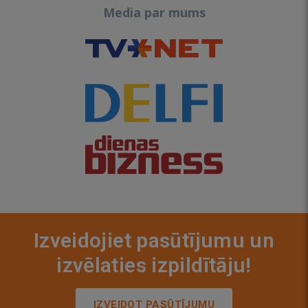
Media par mums
Izveidojiet pasūtījumu un
izvēlaties izpildītāju!
IZVEIDOT PASŪTĪJUMU