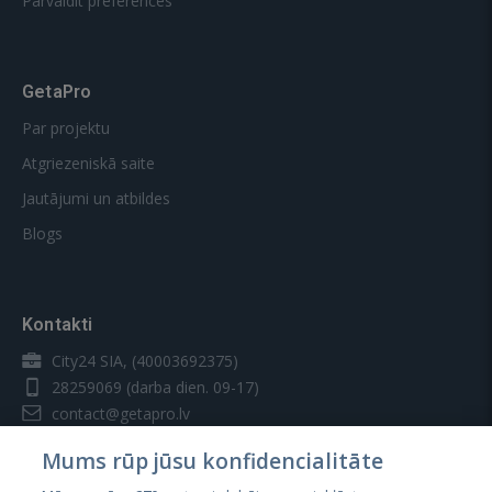
Pārvaldīt preferences
GetaPro
Par projektu
Atgriezeniskā saite
Jautājumi un atbildes
Blogs
Kontakti
City24 SIA, (40003692375)
28259069
(darba dien. 09-17)
contact@getapro.lv
Mums rūp jūsu konfidencialitāte