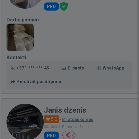
PRO
Darbu piemēri
Kontakti
+371 *** *** 45
E-pasts
WhatsApp
Piedāvāt pasūtījumu
Janis dzenis
5.0
·
81 atsauksmes
Bija vietnē: Pirms 1st. 5 min.
PRO