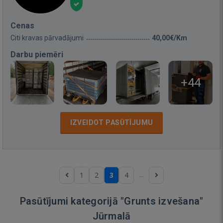
Cenas
Citi kravas pārvadājumi
40,00€/Km
Darbu piemēri
+44
IZVEIDOT PASŪTĪJUMU
...
1
2
3
4
Pasūtījumi kategorijā "Grunts izvešana"
Jūrmalā