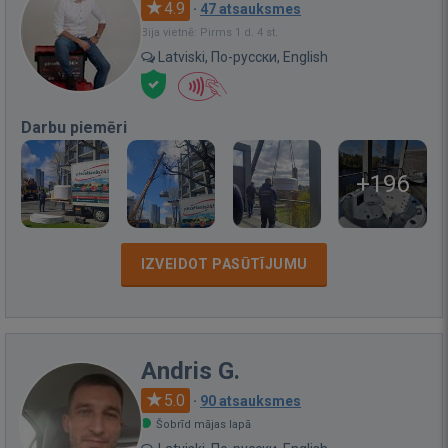
4.9
·
47 atsauksmes
Bija vietnē: Pirms 1 d. 4 st.
Latviski, По-русски, English
Darbu piemēri
+196
IZVEIDOT PASŪTĪJUMU
Andris G.
5.0
·
90 atsauksmes
Šobrīd mājas lapā