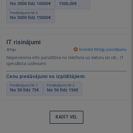
No 3000 līdz 10000€
1500,00€
Piedāvājums Nr.3
No 5000 līdz 15000€
IT risinājumi
Izveidot līdzīgu pasūtījumu
Rīga
Nepieciesma info parsūtīšna no telefona uz datoru un citi , IT
speciālista uzdevumi.
Cenu piedāvājumi no izpildītājiem:
Piedāvājums Nr.1
Piedāvājums Nr.2
No 50 līdz 75€
No 50 līdz 150€
RĀDĪT VĒL