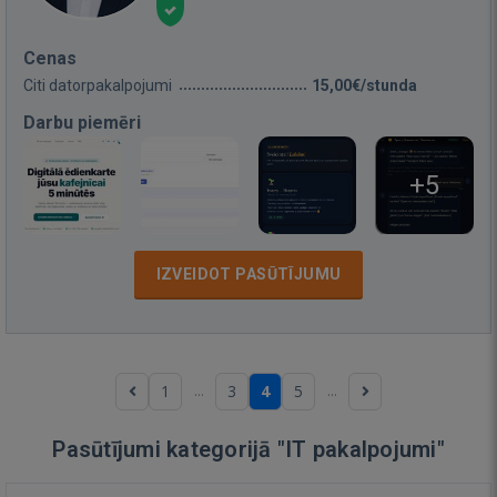
Cenas
Citi datorpakalpojumi
15,00€/stunda
Darbu piemēri
+5
IZVEIDOT PASŪTĪJUMU
...
...
1
3
4
5
Pasūtījumi kategorijā "IT pakalpojumi"