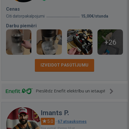
Cenas
Citi datorpakalpojumi
15,00€/stunda
Darbu piemēri
+26
IZVEIDOT PASŪTĪJUMU
Pieslēdz Enefit elektrību un ietaupi!
Imants P.
5.0
·
67 atsauksmes
Bija vietnē: Pirms 10 st.