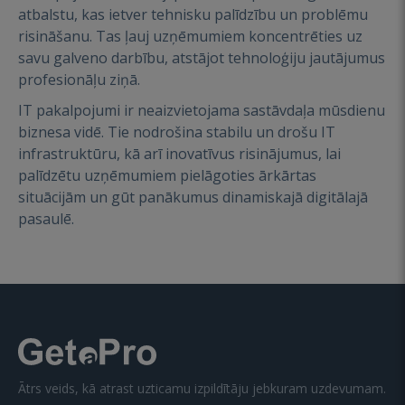
atbalstu, kas ietver tehnisku palīdzību un problēmu
risināšanu. Tas ļauj uzņēmumiem koncentrēties uz
savu galveno darbību, atstājot tehnoloģiju jautājumus
profesionāļu ziņā.
IT pakalpojumi ir neaizvietojama sastāvdaļa mūsdienu
biznesa vidē. Tie nodrošina stabilu un drošu IT
infrastruktūru, kā arī inovatīvus risinājumus, lai
palīdzētu uzņēmumiem pielāgoties ārkārtas
situācijām un gūt panākumus dinamiskajā digitālajā
pasaulē.
Ātrs veids, kā atrast uzticamu izpildītāju jebkuram uzdevumam.