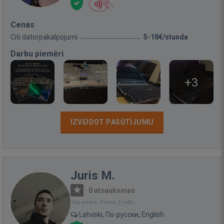
Cenas
Citi datorpakalpojumi
5-18€/stunda
Darbu piemēri
+3
IZVEIDOT PASŪTĪJUMU
Juris M.
·
0 atsauksmes
Bija vietnē: Pirms 2 mēn.
Latviski, По-русски, English