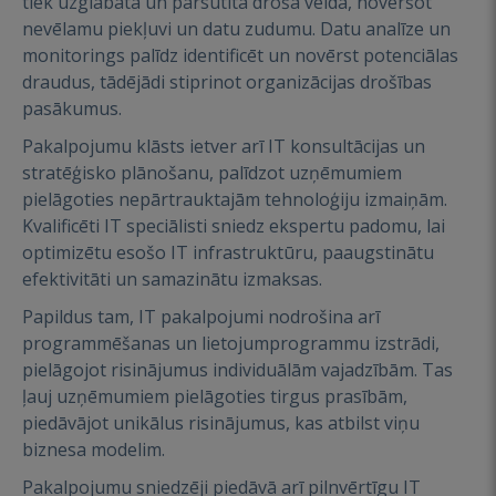
tiek uzglabāta un pārsūtīta drošā veidā, novēršot
nevēlamu piekļuvi un datu zudumu. Datu analīze un
monitorings palīdz identificēt un novērst potenciālas
draudus, tādējādi stiprinot organizācijas drošības
pasākumus.
Pakalpojumu klāsts ietver arī IT konsultācijas un
stratēģisko plānošanu, palīdzot uzņēmumiem
pielāgoties nepārtrauktajām tehnoloģiju izmaiņām.
Kvalificēti IT speciālisti sniedz ekspertu padomu, lai
optimizētu esošo IT infrastruktūru, paaugstinātu
efektivitāti un samazinātu izmaksas.
Papildus tam, IT pakalpojumi nodrošina arī
programmēšanas un lietojumprogrammu izstrādi,
pielāgojot risinājumus individuālām vajadzībām. Tas
ļauj uzņēmumiem pielāgoties tirgus prasībām,
piedāvājot unikālus risinājumus, kas atbilst viņu
biznesa modelim.
Pakalpojumu sniedzēji piedāvā arī pilnvērtīgu IT