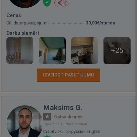
Cenas
Citi datorpakalpojumi
30,00€/stunda
Darbu piemēri
+25
IZVEIDOT PASŪTĪJUMU
Maksims G.
·
0 atsauksmes
Bija vietnē: Pirms 4 dienām
Latviski, По-русски, English