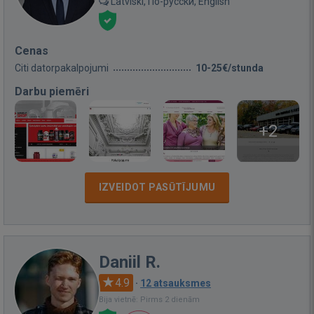
Latviski, По-русски, English
Cenas
Citi datorpakalpojumi
10-25€/stunda
Darbu piemēri
+2
IZVEIDOT PASŪTĪJUMU
Daniil R.
4.9
·
12 atsauksmes
Bija vietnē: Pirms 2 dienām