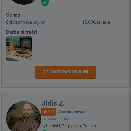
Cenas
Citi datorpakalpojumi
15,00€/stunda
Darbu piemēri
IZVEIDOT PASŪTĪJUMU
Uldis Z.
5.0
·
2 atsauksmes
Bija vietnē: Pirms 5 mēn.
Latviski, По-русски, English