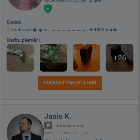
Cenas
Citi datorpakalpojumi
5-10€/stunda
Darbu piemēri
+26
IZVEIDOT PASŪTĪJUMU
Janis K.
·
0 atsauksmes
Bija vietnē: Pirms 1 d. 22 st.