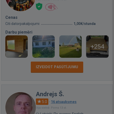
Cenas
Citi datorpakalpojumi
1,00€/stunda
Darbu piemēri
+254
IZVEIDOT PASŪTĪJUMU
Andrejs Š.
5.0
·
16 atsauksmes
Bija vietnē: Pirms 13 st.
Latviski, По-русски, English