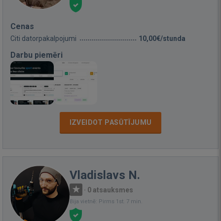
Cenas
Citi datorpakalpojumi
10,00€/stunda
Darbu piemēri
IZVEIDOT PASŪTĪJUMU
Vladislavs N.
·
0 atsauksmes
Bija vietnē: Pirms 1st. 7 min.