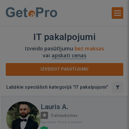
IT pakalpojumi
Izveido pasūtījumu
bez maksas
vai
apskati cenas
IZVEIDOT PASŪTĪJUMU
Labākie speciālisti kategorijā "IT pakalpojumi"
Lauris A.
·
0 atsauksmes
Bija vietnē: Pirms 3 dienām