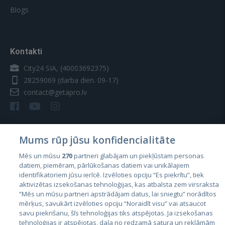
Blogs
Kontakti
City24 SIA, (40003692375)
28259069
(darba dien. 09-17)
contact@getapro.lv
Mums rūp jūsu konfidencialitāte
Valstis
Mēs un mūsu
270
partneri glabājam un piekļūstam personas
datiem, piemēram, pārlūkošanas datiem vai unikālajiem
Igaunija
identifikatoriem jūsu ierīcē. Izvēloties opciju “Es piekrītu”, tiek
Latvija
aktivizētas izsekošanas tehnoloģijas, kas atbalsta zem virsraksta
“Mēs un mūsu partneri apstrādājam datus, lai sniegtu” norādītos
Lietuva
mērķus, savukārt izvēloties opciju “Noraidīt visu” vai atsaucot
savu piekrišanu, šīs tehnoloģijas tiks atspējotas. Ja izsekošanas
tehnoloģijas ir atspējotas, daļa no redzamā satura un reklāmām