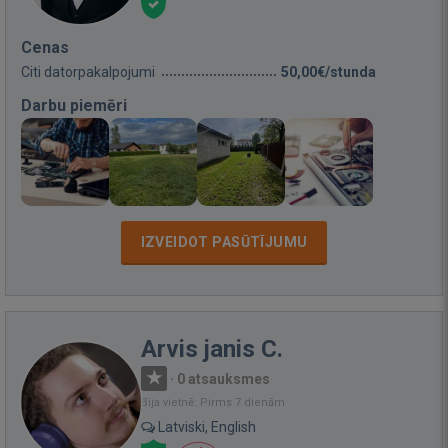
Cenas
Citi datorpakalpojumi
50,00€/stunda
Darbu piemēri
IZVEIDOT PASŪTĪJUMU
Arvis janis C.
·
0 atsauksmes
Bija vietnē: Pirms 7 dienām
Latviski, English