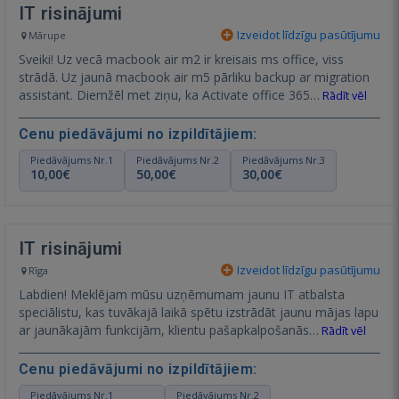
IT risinājumi
Izveidot līdzīgu pasūtījumu
Mārupe
Sveiki! Uz vecā macbook air m2 ir kreisais ms office, viss
strādā. Uz jaunā macbook air m5 pārliku backup ar migration
assistant. Diemžēl met ziņu, ka Activate office 365…
Rādīt vēl
Cenu piedāvājumi no izpildītājiem:
Piedāvājums Nr.1
Piedāvājums Nr.2
Piedāvājums Nr.3
10,00€
50,00€
30,00€
IT risinājumi
Izveidot līdzīgu pasūtījumu
Rīga
Labdien! Meklējam mūsu uzņēmumam jaunu IT atbalsta
speciālistu, kas tuvākajā laikā spētu izstrādāt jaunu mājas lapu
ar jaunākajām funkcijām, klientu pašapkalpošanās…
Rādīt vēl
Cenu piedāvājumi no izpildītājiem:
Piedāvājums Nr.1
Piedāvājums Nr.2