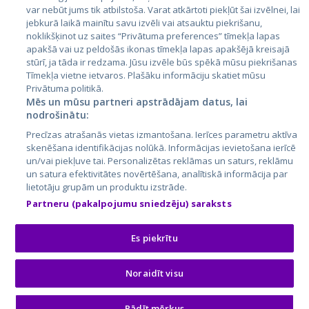
var nebūt jums tik atbilstoša. Varat atkārtoti piekļūt šai izvēlnei, lai
jebkurā laikā mainītu savu izvēli vai atsauktu piekrišanu,
noklikšķinot uz saites “Privātuma preferences” tīmekļa lapas
apakšā vai uz peldošās ikonas tīmekļa lapas apakšējā kreisajā
stūrī, ja tāda ir redzama. Jūsu izvēle būs spēkā mūsu piekrišanas
Tīmekļa vietne ietvaros. Plašāku informāciju skatiet mūsu
Privātuma politikā.
City24.lv
CVbankas.lt
Mēs un mūsu partneri apstrādājam datus, lai
City24.ee
Kainos.lt
nodrošinātu:
GetaPro.lv
Paslaugos.lt
Precīzas atrašanās vietas izmantošana. Ierīces parametru aktīva
GetaPro.ee
auto24.ee
skenēšana identifikācijas nolūkā. Informācijas ievietošana ierīcē
Skelbiu.lt
KV.ee
un/vai piekļuve tai. Personalizētas reklāmas un saturs, reklāmu
un satura efektivitātes novērtēšana, analītiskā informācija par
Autoplius.lt
Osta.ee
lietotāju grupām un produktu izstrāde.
Aruodas.lt
KuldneBörs.ee
Partneru (pakalpojumu sniedzēju) saraksts
Es piekrītu
© 2026 GetaPro. Visas tiesības aizsargātas.
Noraidīt visu
Rādīt mērķus