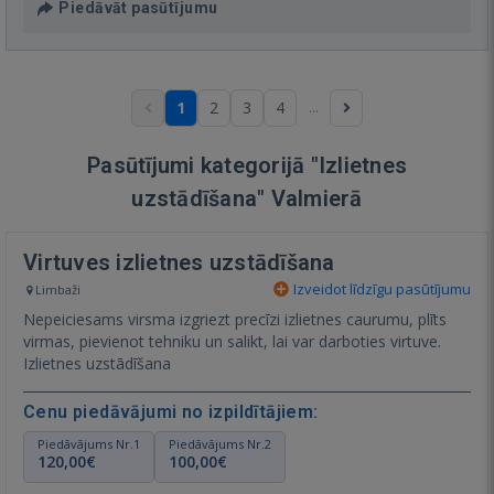
Piedāvāt pasūtījumu
...
1
2
3
4
Pasūtījumi kategorijā "Izlietnes
uzstādīšana" Valmierā
Virtuves izlietnes uzstādīšana
Izveidot līdzīgu pasūtījumu
Limbaži
Nepeiciesams virsma izgriezt precīzi izlietnes caurumu, plīts
virmas, pievienot tehniku un salikt, lai var darboties virtuve.
Izlietnes uzstādīšana
Cenu piedāvājumi no izpildītājiem:
Piedāvājums Nr.1
Piedāvājums Nr.2
120,00€
100,00€