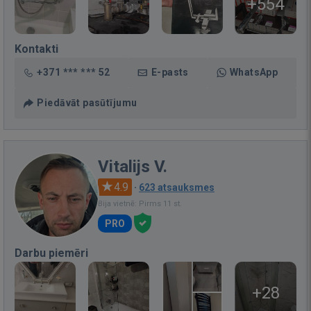
+554
Kontakti
+371 *** *** 52
E-pasts
WhatsApp
Piedāvāt pasūtījumu
Vitalijs V.
4.9
·
623 atsauksmes
Bija vietnē: Pirms 11 st.
PRO
Darbu piemēri
+28