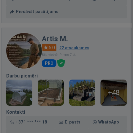
Piedāvāt pasūtījumu
Artis M.
5.0
·
22 atsauksmes
Bija vietnē: Pirms 7 st.
PRO
Darbu piemēri
+48
Kontakti
+371 *** *** 18
E-pasts
WhatsApp