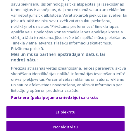
Latvija
savu piekrišanu, šīs tehnoloģijas tiks atspējotas. Ja izsekošanas
tehnoloģijas ir atspējotas, daļa no redzamā satura un reklāmām
Lietuva
var nebūt jums tik atbilstoša. Varat atkārtoti piekļūt šai izvēlnei, lai
jebkurā laikā mainītu savu izvēli vai atsauktu piekrišanu,
noklikšķinot uz saites “Privātuma preferences” tīmekļa lapas
apakšā vai uz peldošās ikonas tīmekļa lapas apakšējā kreisajā
stūrī, ja tāda ir redzama. Jūsu izvēle būs spēkā mūsu piekrišanas
Tīmekļa vietne ietvaros. Plašāku informāciju skatiet mūsu
Privātuma politikā.
Mēs un mūsu partneri apstrādājam datus, lai
nodrošinātu:
City24.lv
CVbankas.lt
Precīzas atrašanās vietas izmantošana. Ierīces parametru aktīva
City24.ee
Kainos.lt
skenēšana identifikācijas nolūkā. Informācijas ievietošana ierīcē
un/vai piekļuve tai. Personalizētas reklāmas un saturs, reklāmu
GetaPro.lv
Paslaugos.lt
un satura efektivitātes novērtēšana, analītiskā informācija par
GetaPro.ee
auto24.ee
lietotāju grupām un produktu izstrāde.
Skelbiu.lt
KV.ee
Partneru (pakalpojumu sniedzēju) saraksts
Autoplius.lt
Osta.ee
Aruodas.lt
KuldneBörs.ee
Es piekrītu
Noraidīt visu