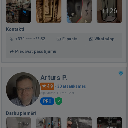
+126
Kontakti
+371 *** *** 52
E-pasts
WhatsApp
Piedāvāt pasūtījumu
Arturs P.
4.9
·
30 atsauksmes
Bija vietnē: Pirms 12 st.
PRO
Darbu piemēri