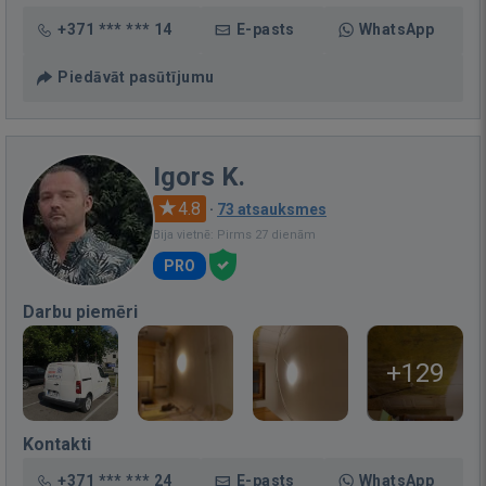
+371 *** *** 14
E-pasts
WhatsApp
Piedāvāt pasūtījumu
Igors K.
4.8
·
73 atsauksmes
Bija vietnē: Pirms 27 dienām
PRO
Darbu piemēri
+129
Kontakti
+371 *** *** 24
E-pasts
WhatsApp