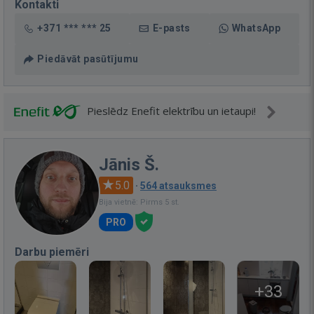
Kontakti
+371 *** *** 25
E-pasts
WhatsApp
Piedāvāt pasūtījumu
Pieslēdz Enefit elektrību un ietaupi!
Jānis Š.
5.0
·
564 atsauksmes
Bija vietnē: Pirms 5 st.
PRO
Darbu piemēri
+33