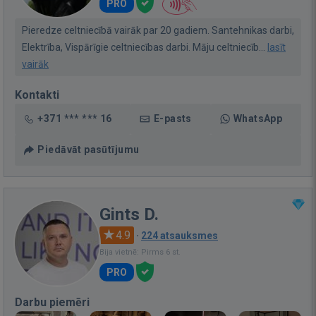
PRO
Pieredze celtniecībā vairāk par 20 gadiem. Santehnikas darbi,
Elektrība, Vispārīgie celtniecības darbi. Māju celtniecīb...
lasīt
vairāk
Kontakti
+371 *** *** 16
E-pasts
WhatsApp
Piedāvāt pasūtījumu
Gints D.
4.9
·
224 atsauksmes
Bija vietnē: Pirms 6 st.
PRO
Darbu piemēri