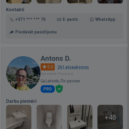
Kontakti
+371 *** *** 76
E-pasts
WhatsApp
Piedāvāt pasūtījumu
Antons D.
5.0
·
261 atsauksmes
Bija vietnē: Pirms 8 st.
Latviski, По-русски
PRO
Darbu piemēri
+48