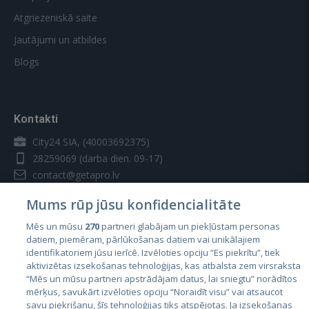
Atgriezeniskā saite
Jautājumi un atbildes
Blogs
Kontakti
City24 SIA, (40003692375)
28259069
(darba dien. 09-17)
contact@getapro.lv
Mums rūp jūsu konfidencialitāte
Mēs un mūsu
270
partneri glabājam un piekļūstam personas
datiem, piemēram, pārlūkošanas datiem vai unikālajiem
identifikatoriem jūsu ierīcē. Izvēloties opciju “Es piekrītu”, tiek
Valstis
aktivizētas izsekošanas tehnoloģijas, kas atbalsta zem virsraksta
Igaunija
“Mēs un mūsu partneri apstrādājam datus, lai sniegtu” norādītos
mērķus, savukārt izvēloties opciju “Noraidīt visu” vai atsaucot
Latvija
savu piekrišanu, šīs tehnoloģijas tiks atspējotas. Ja izsekošanas