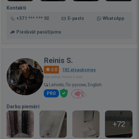
Kontakti
+371 *** *** 92
E-pasts
WhatsApp
Piedāvāt pasūtījumu
Reinis S.
4.8
·
182 atsauksmes
Bija vietnē: Pirms 6 min.
Latviski, По-русски, English
PRO
Darbu piemēri
+72