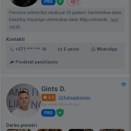
PRO
Pieredze celtniecībā vairāk par 20 gadiem. Santehnikas darbi,
Elektrība, Vispārīgie celtniecības darbi. Māju celtniecīb...
lasīt
vairāk
Kontakti
+371 *** *** 16
E-pasts
WhatsApp
Piedāvāt pasūtījumu
Gints D.
4.9
·
224 atsauksmes
Bija vietnē: Pirms 41 min.
PRO
Darbu piemēri