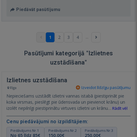
Piedāvāt pasūtījumu
...
1
2
3
4
Pasūtījumi kategorijā "Izlietnes
uzstādīšana"
Izlietnes uzstādīšana
Izveidot līdzīgu pasūtījumu
Rīga
Nepieciešams uzstādīt izlietni vannas istabā (piestiprināt pie
koka virsmas, pieslēgt pie ūdensvada un pievienot krānu) un
izolēt nepilnīgi piestiprinātu virtuves izlietni un krānu…
Rādīt vēl
Cenu piedāvājumi no izpildītājiem:
Piedāvājums Nr.1
Piedāvājums Nr.2
Piedāvājums Nr.3
No 65 līdz 85€
150,00€
250,00€