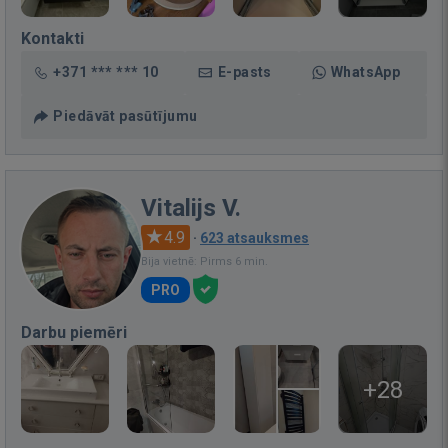
Kontakti
+371 *** *** 10
E-pasts
WhatsApp
Piedāvāt pasūtījumu
Vitalijs V.
4.9
·
623 atsauksmes
Bija vietnē: Pirms 6 min.
PRO
Darbu piemēri
+28