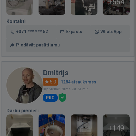
+554
Kontakti
+371 *** *** 52
E-pasts
WhatsApp
Piedāvāt pasūtījumu
Dmitrijs
5.0
·
1284 atsauksmes
Bija vietnē: Pirms 2st. 51 min.
PRO
Darbu piemēri
+149