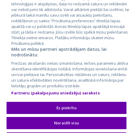
tehnoloģijas ir atspējotas, daļa no redzamā satura un reklāmām
Lietuva
var nebūt jums tik atbilstoša. Varat atkārtoti piekļūt šai izvēlnei, lai
jebkurā laikā mainītu savu izvēli vai atsauktu piekrišanu,
noklikšķinot uz saites “Privātuma preferences” tīmekļa lapas
apakšā vai uz peldošās ikonas tīmekļa lapas apakšējā kreisajā
stūrī, ja tāda ir redzama. Jūsu izvēle būs spēkā mūsu piekrišanas
Tīmekļa vietne ietvaros. Plašāku informāciju skatiet mūsu
Privātuma politikā.
Mēs un mūsu partneri apstrādājam datus, lai
nodrošinātu:
City24.lv
CVbankas.lt
Precīzas atrašanās vietas izmantošana. Ierīces parametru aktīva
City24.ee
Kainos.lt
skenēšana identifikācijas nolūkā. Informācijas ievietošana ierīcē
un/vai piekļuve tai. Personalizētas reklāmas un saturs, reklāmu
GetaPro.lv
Paslaugos.lt
un satura efektivitātes novērtēšana, analītiskā informācija par
GetaPro.ee
auto24.ee
lietotāju grupām un produktu izstrāde.
Skelbiu.lt
KV.ee
Partneru (pakalpojumu sniedzēju) saraksts
Autoplius.lt
Osta.ee
Aruodas.lt
KuldneBörs.ee
Es piekrītu
Noraidīt visu
© 2026 GetaPro. Visas tiesības aizsargātas.