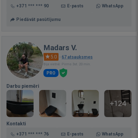
+371 *** *** 90
E-pasts
WhatsApp
Piedāvāt pasūtījumu
Madars V.
5.0
·
67 atsauksmes
Bija vietnē: Pirms 3st. 20 min.
PRO
Darbu piemēri
+124
Kontakti
+371 *** *** 76
E-pasts
WhatsApp