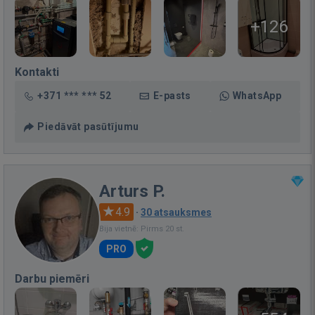
+126
Kontakti
+371 *** *** 52
E-pasts
WhatsApp
Piedāvāt pasūtījumu
Arturs P.
4.9
·
30 atsauksmes
Bija vietnē: Pirms 20 st.
PRO
Darbu piemēri