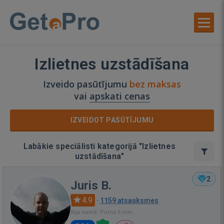
Izlietnes uzstādīšana
Izveido pasūtījumu
bez maksas
vai
apskati cenas
IZVEIDOT PASŪTĪJUMU
Labākie speciālisti kategorijā "Izlietnes
uzstādīšana"
2
Juris B.
4.9
·
1159 atsauksmes
Bija vietnē: Pirms 6 min.