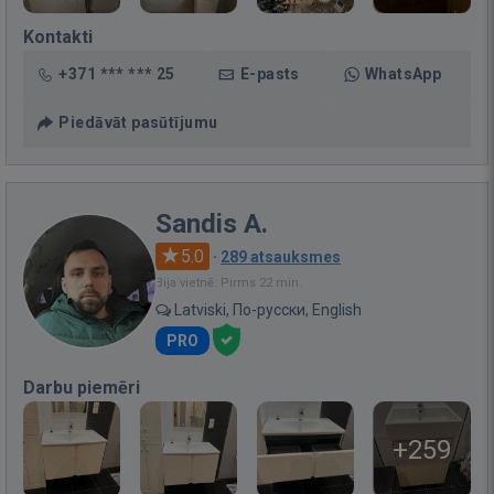
Kontakti
+371 *** *** 25
E-pasts
WhatsApp
Piedāvāt pasūtījumu
Sandis A.
5.0
·
289 atsauksmes
Bija vietnē: Pirms 22 min.
Latviski, По-русски, English
PRO
Darbu piemēri
+259