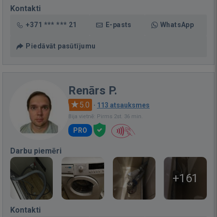
Kontakti
+371 *** *** 21
E-pasts
WhatsApp
Piedāvāt pasūtījumu
Renārs P.
5.0
·
113 atsauksmes
Bija vietnē: Pirms 2st. 36 min.
PRO
Darbu piemēri
+161
Kontakti