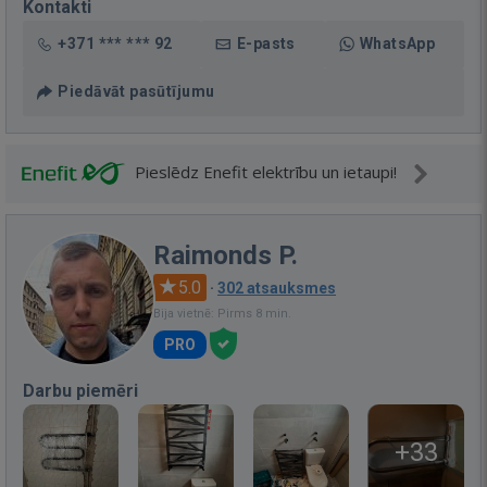
Kontakti
+371 *** *** 92
E-pasts
WhatsApp
Piedāvāt pasūtījumu
Pieslēdz Enefit elektrību un ietaupi!
Raimonds P.
5.0
·
302 atsauksmes
Bija vietnē: Pirms 8 min.
PRO
Darbu piemēri
+33