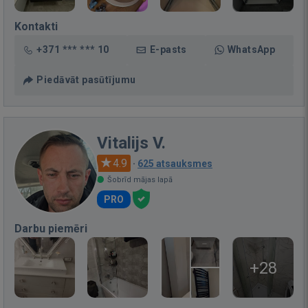
Kontakti
+371 *** *** 10
E-pasts
WhatsApp
Piedāvāt pasūtījumu
Vitalijs V.
4.9
·
625 atsauksmes
Šobrīd mājas lapā
PRO
Darbu piemēri
+28