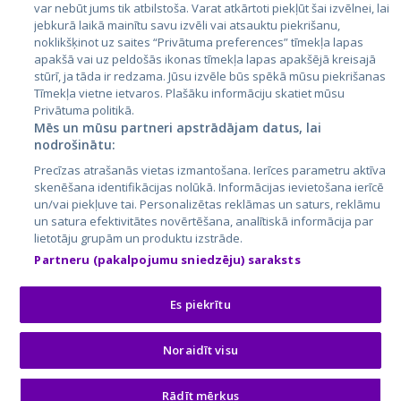
var nebūt jums tik atbilstoša. Varat atkārtoti piekļūt šai izvēlnei, lai
jebkurā laikā mainītu savu izvēli vai atsauktu piekrišanu,
noklikšķinot uz saites “Privātuma preferences” tīmekļa lapas
apakšā vai uz peldošās ikonas tīmekļa lapas apakšējā kreisajā
stūrī, ja tāda ir redzama. Jūsu izvēle būs spēkā mūsu piekrišanas
Tīmekļa vietne ietvaros. Plašāku informāciju skatiet mūsu
Privātuma politikā.
Mēs un mūsu partneri apstrādājam datus, lai
nodrošinātu:
City24.lv
CVbankas.lt
Precīzas atrašanās vietas izmantošana. Ierīces parametru aktīva
City24.ee
Kainos.lt
skenēšana identifikācijas nolūkā. Informācijas ievietošana ierīcē
un/vai piekļuve tai. Personalizētas reklāmas un saturs, reklāmu
GetaPro.lv
Paslaugos.lt
un satura efektivitātes novērtēšana, analītiskā informācija par
GetaPro.ee
auto24.ee
lietotāju grupām un produktu izstrāde.
Skelbiu.lt
KV.ee
Partneru (pakalpojumu sniedzēju) saraksts
Autoplius.lt
Osta.ee
Aruodas.lt
KuldneBörs.ee
Es piekrītu
Noraidīt visu
© 2026 GetaPro. Visas tiesības aizsargātas.
Rādīt mērķus