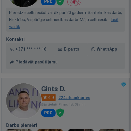
PRO
Pieredze celtniecībā vairāk par 20 gadiem. Santehnikas darbi,
Elektrība, Vispārīgie celtniecības darbi. Māju celtniecīb...
lasīt
vairāk
Kontakti
+371 *** *** 16
E-pasts
WhatsApp
Piedāvāt pasūtījumu
Gints D.
4.9
·
224 atsauksmes
Bija vietnē: Pirms 4st. 39 min.
PRO
Darbu piemēri