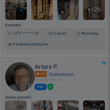
+126
Kontakti
+371 *** *** 52
E-pasts
WhatsApp
Piedāvāt pasūtījumu
Arturs P.
4.9
·
30 atsauksmes
Bija vietnē: Pirms 9 st.
PRO
Darbu piemēri