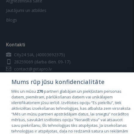
Atgriezeniskā saite
Jautājumi un atbildes
Blogs
Kontakti
City24 SIA, (40003692375)
28259069
(darba dien. 09-17)
contact@getapro.lv
Mums rūp jūsu konfidencialitāte
Mēs un mūsu
270
partneri glabājam un piekļūstam personas
datiem, piemēram, pārlūkošanas datiem vai unikālajiem
identifikatoriem jūsu ierīcē. Izvēloties opciju “Es piekrītu”, tiek
Valstis
aktivizētas izsekošanas tehnoloģijas, kas atbalsta zem virsraksta
Igaunija
“Mēs un mūsu partneri apstrādājam datus, lai sniegtu” norādītos
mērķus, savukārt izvēloties opciju “Noraidīt visu” vai atsaucot
Latvija
savu piekrišanu, šīs tehnoloģijas tiks atspējotas. Ja izsekošanas
tehnoloģijas ir atspējotas, daļa no redzamā satura un reklāmām
Lietuva