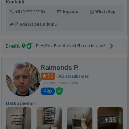
Kontakti
+371 *** *** 92
E-pasts
WhatsApp
Piedāvāt pasūtījumu
Pieslēdz Enefit elektrību un ietaupi!
Raimonds P.
5.0
·
302 atsauksmes
Bija vietnē: Pirms 24 min.
PRO
Darbu piemēri
+33