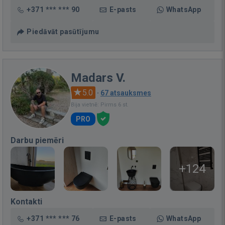
+371 *** *** 90
E-pasts
WhatsApp
Piedāvāt pasūtījumu
Madars V.
5.0
·
67 atsauksmes
Bija vietnē: Pirms 6 st.
PRO
Darbu piemēri
+124
Kontakti
+371 *** *** 76
E-pasts
WhatsApp