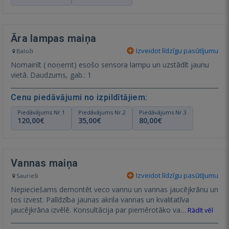
Āra lampas maiņa
Izveidot līdzīgu pasūtījumu
Baloži
Nomainīt ( noņemt) esošo sensora lampu un uzstādīt jaunu
vietā. Daudzums, gab.: 1
Cenu piedāvājumi no izpildītājiem:
Piedāvājums Nr.1
Piedāvājums Nr.2
Piedāvājums Nr.3
120,00€
35,00€
80,00€
Vannas maiņa
Izveidot līdzīgu pasūtījumu
Saurieši
Nepieciešams demontēt veco vannu un vannas jaucējkrānu un
tos izvest. Palīdzība jaunas akrila vannas un kvalitatīva
jaucējkrāna izvēlē. Konsultācija par piemērotāko va…
Rādīt vēl