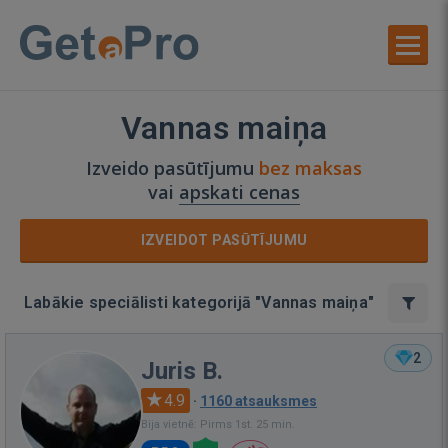
Vannas maiņa
Izveido pasūtījumu
bez maksas
vai
apskati cenas
IZVEIDOT PASŪTĪJUMU
Labākie speciālisti kategorijā "Vannas maiņa"
2
Juris B.
4.9
·
1160 atsauksmes
Bija vietnē: Pirms 1st. 25 min.