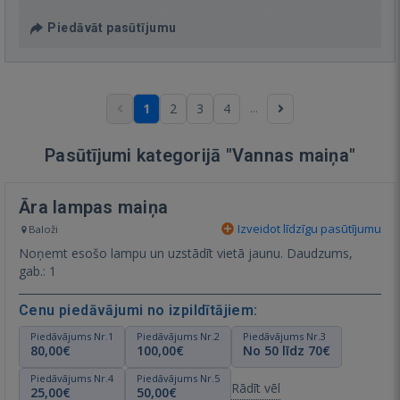
Piedāvāt pasūtījumu
...
1
2
3
4
Pasūtījumi kategorijā "Vannas maiņa"
Āra lampas maiņa
Izveidot līdzīgu pasūtījumu
Baloži
Noņemt esošo lampu un uzstādīt vietā jaunu. Daudzums,
gab.: 1
Cenu piedāvājumi no izpildītājiem:
Piedāvājums Nr.1
Piedāvājums Nr.2
Piedāvājums Nr.3
80,00€
100,00€
No 50 līdz 70€
Piedāvājums Nr.4
Piedāvājums Nr.5
Rādīt vēl
25,00€
50,00€