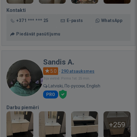
Kontakti
+371 *** *** 25
E-pasts
WhatsApp
Piedāvāt pasūtījumu
Sandis A.
5.0
·
290 atsauksmes
Bija vietnē: Pirms 1st. 25 min.
Latviski, По-русски, English
PRO
Darbu piemēri
+259