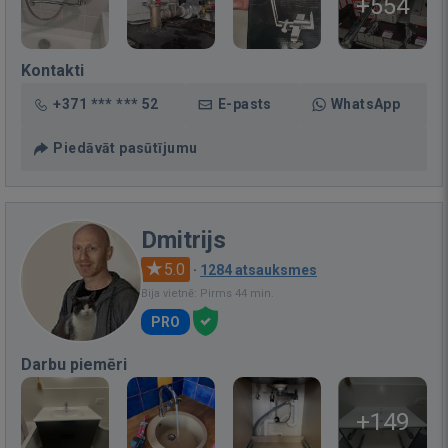
+554
Kontakti
+371 *** *** 52
E-pasts
WhatsApp
Piedāvāt pasūtījumu
Dmitrijs
5.0
·
1284 atsauksmes
Bija vietnē: Pirms 44 min.
PRO
Darbu piemēri
+149