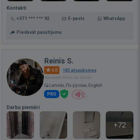
Kontakti
+371 *** *** 92
E-pasts
WhatsApp
Piedāvāt pasūtījumu
Reinis S.
4.8
·
182 atsauksmes
Bija vietnē: Pirms 1st. 23 min.
Latviski, По-русски, English
PRO
Darbu piemēri
+72