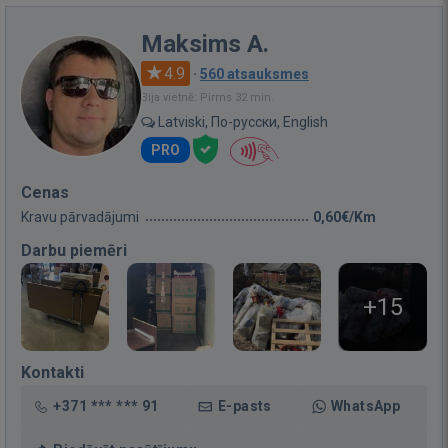
Maksims A.
4.9
·
560 atsauksmes
Bija vietnē: Pirms 32 min.
Latviski, По-русски, English
PRO
Cenas
Kravu pārvadājumi
0,60€/Km
Darbu piemēri
+15
Kontakti
+371 *** *** 91
E-pasts
WhatsApp