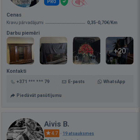
PRO
Cenas
Kravu pārvadājumi
0,35-0,70€/Km
Darbu piemēri
+20
Kontakti
+371 *** *** 79
E-pasts
WhatsApp
Piedāvāt pasūtījumu
Aivis B.
4.7
·
19 atsauksmes