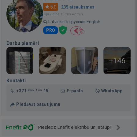
5.0
·
235 atsauksmes
Bija vietnē: Pirms 42 min.
Latviski, По-русски, English
PRO
Darbu piemēri
+146
Kontakti
+371 *** *** 15
E-pasts
WhatsApp
Piedāvāt pasūtījumu
Pieslēdz Enefit elektrību un ietaupi!