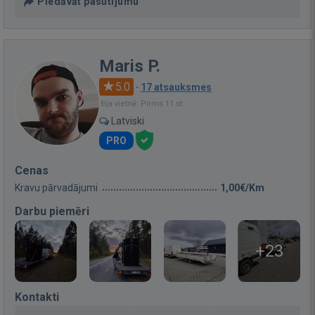
Piedāvāt pasūtījumu
Maris P.
5.0
·
17 atsauksmes
Bija vietnē: Pirms 11 st.
Latviski
PRO
Cenas
Kravu pārvadājumi
1,00€/Km
Darbu piemēri
+23
Kontakti