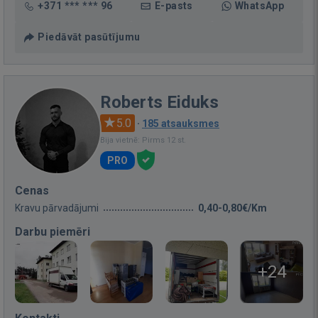
+371 *** *** 96
E-pasts
WhatsApp
Piedāvāt pasūtījumu
Roberts Eiduks
5.0
·
185 atsauksmes
Bija vietnē: Pirms 12 st.
PRO
Cenas
Kravu pārvadājumi
0,40-0,80€/Km
Darbu piemēri
+24