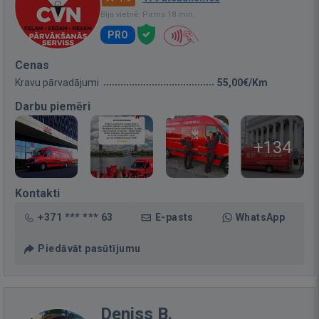
Bija vietnē: Pirms 18 min.
PRO
Cenas
Kravu pārvadājumi
55,00€/Km
Darbu piemēri
+134
Kontakti
+371 *** *** 63
E-pasts
WhatsApp
Piedāvāt pasūtījumu
Deniss B.