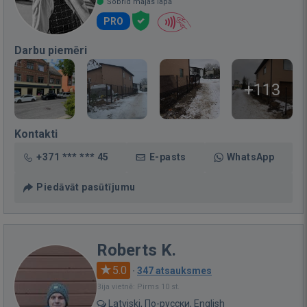
Šobrīd mājas lapā
PRO
Darbu piemēri
+113
Kontakti
+371 *** *** 45
E-pasts
WhatsApp
Piedāvāt pasūtījumu
Roberts K.
5.0
·
347 atsauksmes
Bija vietnē: Pirms 10 st.
Latviski, По-русски, English