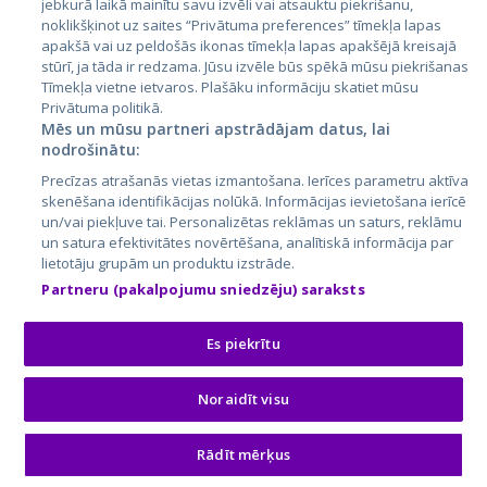
jebkurā laikā mainītu savu izvēli vai atsauktu piekrišanu,
noklikšķinot uz saites “Privātuma preferences” tīmekļa lapas
apakšā vai uz peldošās ikonas tīmekļa lapas apakšējā kreisajā
stūrī, ja tāda ir redzama. Jūsu izvēle būs spēkā mūsu piekrišanas
Tīmekļa vietne ietvaros. Plašāku informāciju skatiet mūsu
Privātuma politikā.
Mēs un mūsu partneri apstrādājam datus, lai
nodrošinātu:
City24.lv
CVbankas.lt
Precīzas atrašanās vietas izmantošana. Ierīces parametru aktīva
City24.ee
Kainos.lt
skenēšana identifikācijas nolūkā. Informācijas ievietošana ierīcē
un/vai piekļuve tai. Personalizētas reklāmas un saturs, reklāmu
GetaPro.lv
Paslaugos.lt
un satura efektivitātes novērtēšana, analītiskā informācija par
GetaPro.ee
auto24.ee
lietotāju grupām un produktu izstrāde.
Skelbiu.lt
KV.ee
Partneru (pakalpojumu sniedzēju) saraksts
Autoplius.lt
Osta.ee
Aruodas.lt
KuldneBörs.ee
Es piekrītu
Noraidīt visu
© 2026 GetaPro. Visas tiesības aizsargātas.
Rādīt mērķus