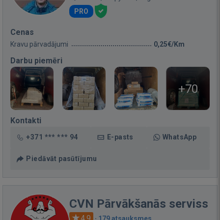
PRO
Cenas
Kravu pārvadājumi
0,25€/Km
Darbu piemēri
+70
Kontakti
+371 *** *** 94
E-pasts
WhatsApp
Piedāvāt pasūtījumu
CVN Pārvākšanās serviss
4.9
·
179 atsauksmes