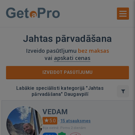
Jahtas pārvadāšana
Izveido pasūtījumu
bez maksas
vai
apskati cenas
IZVEIDOT PASŪTĪJUMU
Labākie speciālisti kategorijā "Jahtas
pārvadāšana" Daugavpilī
VEDAM
5.0
·
15 atsauksmes
Bija vietnē: Pirms 2 dienām