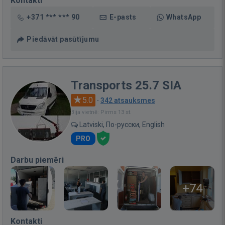
Kontakti
+371 *** *** 90
E-pasts
WhatsApp
Piedāvāt pasūtījumu
Transports 25.7 SIA
5.0
·
342 atsauksmes
Bija vietnē: Pirms 13 st.
Latviski, По-русски, English
PRO
Darbu piemēri
+74
Kontakti