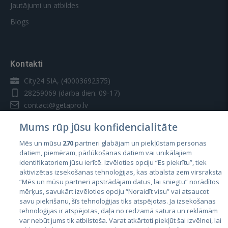
Jautājumi un atbildes
Blogs
Kontakti
City24 SIA, (40003692375)
28259069
(darba dien. 09-17)
contact@getapro.lv
Mums rūp jūsu konfidencialitāte
Mēs un mūsu
270
partneri glabājam un piekļūstam personas
datiem, piemēram, pārlūkošanas datiem vai unikālajiem
identifikatoriem jūsu ierīcē. Izvēloties opciju “Es piekrītu”, tiek
Valstis
aktivizētas izsekošanas tehnoloģijas, kas atbalsta zem virsraksta
Igaunija
“Mēs un mūsu partneri apstrādājam datus, lai sniegtu” norādītos
mērķus, savukārt izvēloties opciju “Noraidīt visu” vai atsaucot
Latvija
savu piekrišanu, šīs tehnoloģijas tiks atspējotas. Ja izsekošanas
tehnoloģijas ir atspējotas, daļa no redzamā satura un reklāmām
Lietuva
var nebūt jums tik atbilstoša. Varat atkārtoti piekļūt šai izvēlnei, lai