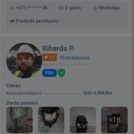
+371 *** *** 26
E-pasts
WhatsApp
Piedāvāt pasūtījumu
Rihards P.
5.0
·
90 atsauksmes
Bija vietnē: Pirms 1st. 43 min.
PRO
Cenas
Kravu pārvadājumi
0,55-0,90€/Km
Darbu piemēri
+18