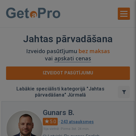
Jahtas pārvadāšana
Izveido pasūtījumu
bez maksas
vai
apskati cenas
IZVEIDOT PASŪTĪJUMU
Labākie speciālisti kategorijā "Jahtas
pārvadāšana" Jūrmalā
Gunars B.
5.0
·
243 atsauksmes
Bija vietnē: Pirms 3st. 24 min.