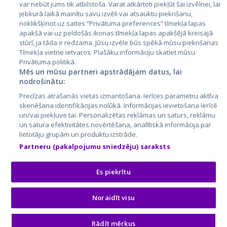
var nebūt jums tik atbilstoša. Varat atkārtoti piekļūt šai izvēlnei, lai
jebkurā laikā mainītu savu izvēli vai atsauktu piekrišanu,
noklikšķinot uz saites “Privātuma preferences” tīmekļa lapas
apakšā vai uz peldošās ikonas tīmekļa lapas apakšējā kreisajā
stūrī, ja tāda ir redzama. Jūsu izvēle būs spēkā mūsu piekrišanas
Tīmekļa vietne ietvaros. Plašāku informāciju skatiet mūsu
Privātuma politikā.
Mēs un mūsu partneri apstrādājam datus, lai
nodrošinātu:
City24.lv
CVbankas.lt
Precīzas atrašanās vietas izmantošana. Ierīces parametru aktīva
City24.ee
Kainos.lt
skenēšana identifikācijas nolūkā. Informācijas ievietošana ierīcē
un/vai piekļuve tai. Personalizētas reklāmas un saturs, reklāmu
GetaPro.lv
Paslaugos.lt
un satura efektivitātes novērtēšana, analītiskā informācija par
GetaPro.ee
auto24.ee
lietotāju grupām un produktu izstrāde.
Skelbiu.lt
KV.ee
Partneru (pakalpojumu sniedzēju) saraksts
Autoplius.lt
Osta.ee
Aruodas.lt
KuldneBörs.ee
Es piekrītu
Noraidīt visu
© 2026 GetaPro. Visas tiesības aizsargātas.
Rādīt mērķus