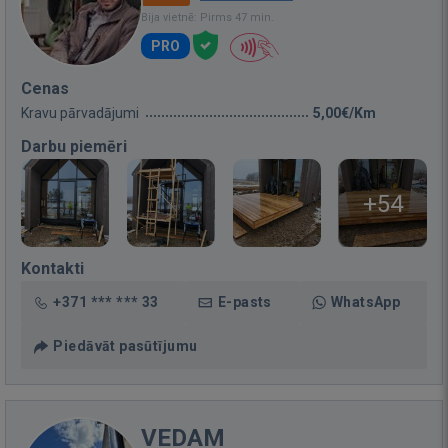
Bija vietnē: Pirms 47 min.
PRO
Cenas
Kravu pārvadājumi
5,00€/Km
Darbu piemēri
+54
Kontakti
+371 *** *** 33
E-pasts
WhatsApp
Piedāvāt pasūtījumu
VEDAM