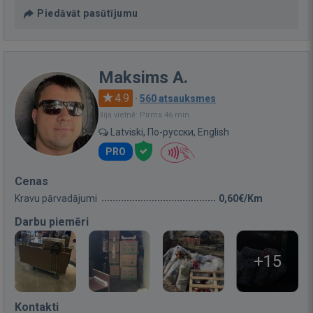
Piedāvāt pasūtījumu
Maksims A.
4.9
·
560 atsauksmes
Bija vietnē: Pirms 46 min.
Latviski, По-русски, English
PRO
Cenas
Kravu pārvadājumi
0,60€/Km
Darbu piemēri
+15
Kontakti