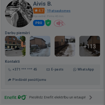
Aivis B.
4.7
·
19 atsauksmes
Bija vietnē: Pirms 40 min.
PRO
Darbu piemēri
+113
Kontakti
+371 *** *** 45
E-pasts
WhatsApp
Piedāvāt pasūtījumu
Pieslēdz Enefit elektrību un ietaupi!