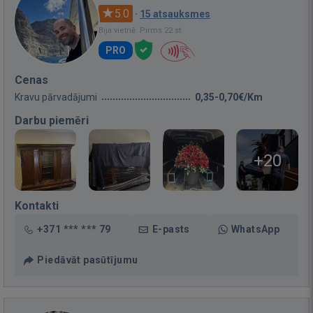
5.0
·
15 atsauksmes
Bija vietnē: Pirms 22 st.
PRO
Cenas
Kravu pārvadājumi
0,35-0,70€/Km
Darbu piemēri
+20
Kontakti
+371 *** *** 79
E-pasts
WhatsApp
Piedāvāt pasūtījumu