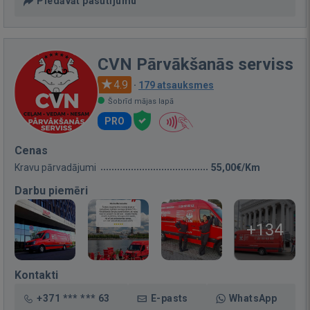
Piedāvāt pasūtījumu
CVN Pārvākšanās serviss
4.9
·
179 atsauksmes
Šobrīd mājas lapā
PRO
Cenas
Kravu pārvadājumi
55,00€/Km
Darbu piemēri
+134
Kontakti
+371 *** *** 63
E-pasts
WhatsApp