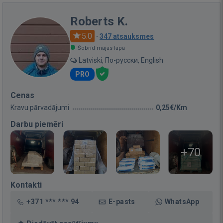
Roberts K.
5.0
·
347 atsauksmes
Šobrīd mājas lapā
Latviski, По-русски, English
PRO
Cenas
Kravu pārvadājumi
0,25€/Km
Darbu piemēri
+70
Kontakti
+371 *** *** 94
E-pasts
WhatsApp