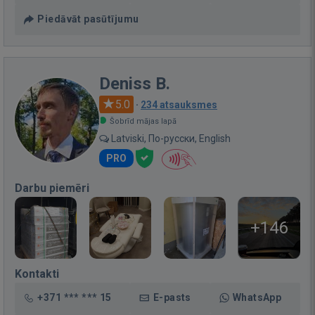
Piedāvāt pasūtījumu
Deniss B.
5.0
·
234 atsauksmes
Šobrīd mājas lapā
Latviski, По-русски, English
PRO
Darbu piemēri
+146
Kontakti
+371 *** *** 15
E-pasts
WhatsApp