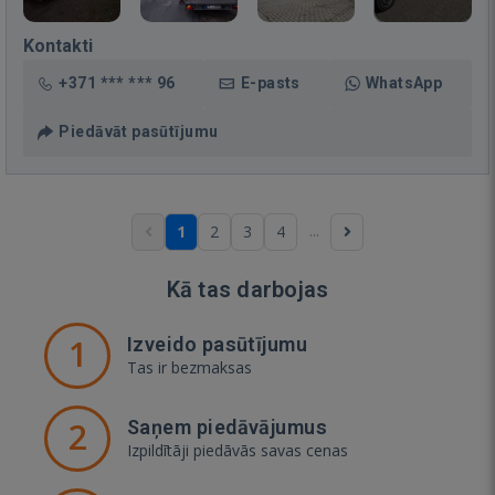
Kontakti
+371 *** *** 96
E-pasts
WhatsApp
Piedāvāt pasūtījumu
...
1
2
3
4
Kā tas darbojas
1
Izveido pasūtījumu
Tas ir bezmaksas
2
Saņem piedāvājumus
Izpildītāji piedāvās savas cenas