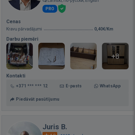
Latviski, По-русски, English
PRO
Cenas
Kravu pārvadājumi
0,40€/Km
Darbu piemēri
+8
Kontakti
+371 *** *** 12
E-pasts
WhatsApp
Piedāvāt pasūtījumu
Juris B.