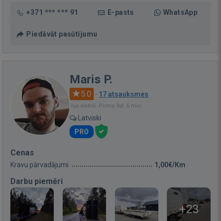
+371 *** *** 91
E-pasts
WhatsApp
Piedāvāt pasūtījumu
Maris P.
5.0
·
17 atsauksmes
Bija vietnē: Pirms 3st. 6 min.
Latviski
PRO
Cenas
Kravu pārvadājumi
1,00€/Km
Darbu piemēri
+23