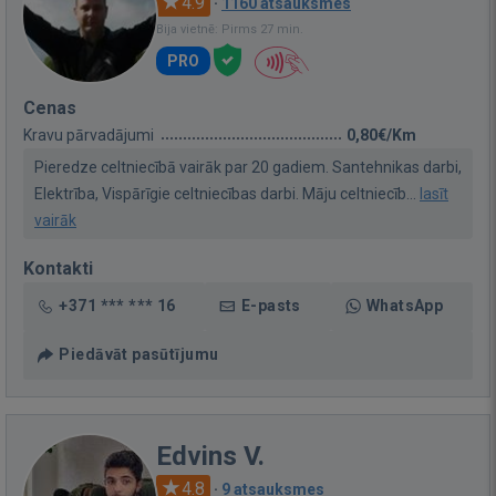
4.9
·
1160 atsauksmes
Bija vietnē: Pirms 27 min.
PRO
Cenas
Kravu pārvadājumi
0,80€/Km
Pieredze celtniecībā vairāk par 20 gadiem. Santehnikas darbi,
Elektrība, Vispārīgie celtniecības darbi. Māju celtniecīb...
lasīt
vairāk
Kontakti
+371 *** *** 16
E-pasts
WhatsApp
Piedāvāt pasūtījumu
Edvins V.
4.8
·
9 atsauksmes