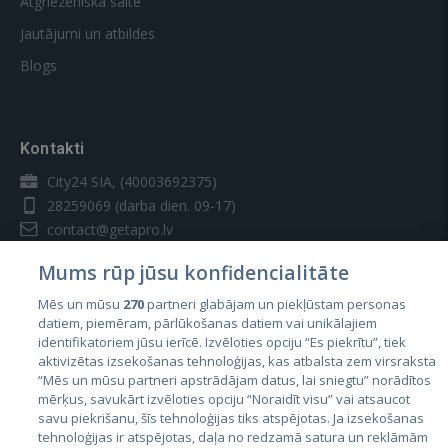
Atgriezeniskā saite
Jautājumi un atbildes
Blogs
Kontakti
City24 SIA, (40003692375)
28259069
(darba dien. 09-17)
contact@getapro.lv
Mums rūp jūsu konfidencialitāte
Mēs un mūsu
270
partneri glabājam un piekļūstam personas
datiem, piemēram, pārlūkošanas datiem vai unikālajiem
identifikatoriem jūsu ierīcē. Izvēloties opciju “Es piekrītu”, tiek
Valstis
aktivizētas izsekošanas tehnoloģijas, kas atbalsta zem virsraksta
Igaunija
“Mēs un mūsu partneri apstrādājam datus, lai sniegtu” norādītos
mērķus, savukārt izvēloties opciju “Noraidīt visu” vai atsaucot
Latvija
savu piekrišanu, šīs tehnoloģijas tiks atspējotas. Ja izsekošanas
tehnoloģijas ir atspējotas, daļa no redzamā satura un reklāmām
Lietuva