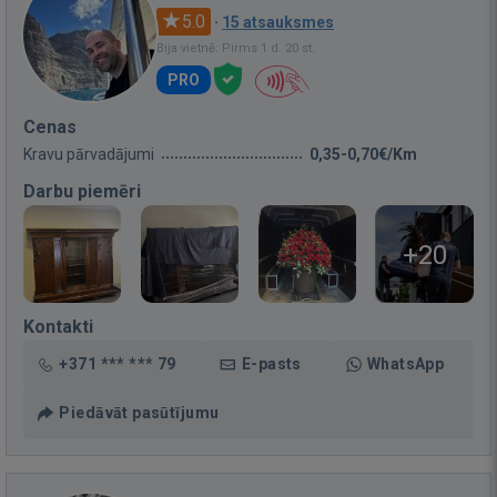
5.0
·
15 atsauksmes
Bija vietnē: Pirms 1 d. 20 st.
PRO
Cenas
Kravu pārvadājumi
0,35-0,70€/Km
Darbu piemēri
+20
Kontakti
+371 *** *** 79
E-pasts
WhatsApp
Piedāvāt pasūtījumu