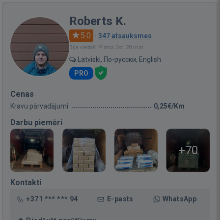
Roberts K.
5.0
·
347 atsauksmes
Bija vietnē: Pirms 2st. 20 min.
Latviski, По-русски, English
PRO
Cenas
Kravu pārvadājumi
0,25€/Km
Darbu piemēri
+70
Kontakti
+371 *** *** 94
E-pasts
WhatsApp