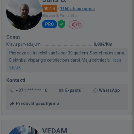
4.9
·
1160 atsauksmes
Bija vietnē: Pirms 15 st.
PRO
Cenas
Kravu pārvadājumi
0,80€/Km
Pieredze celtniecībā vairāk par 20 gadiem. Santehnikas darbi,
Elektrība, Vispārīgie celtniecības darbi. Māju celtniecīb...
lasīt
vairāk
Kontakti
+371 *** *** 16
E-pasts
WhatsApp
Piedāvāt pasūtījumu
VEDAM