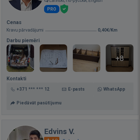
Latviski, По-русски, English
PRO
Cenas
Kravu pārvadājumi
0,40€/Km
Darbu piemēri
+8
Kontakti
+371 *** *** 12
E-pasts
WhatsApp
Piedāvāt pasūtījumu
Edvins V.