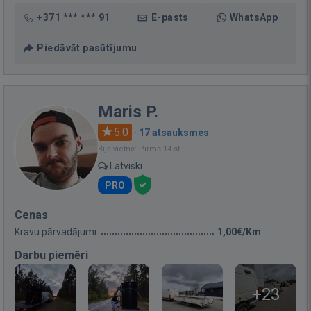
+371 *** *** 91
E-pasts
WhatsApp
Piedāvāt pasūtījumu
Maris P.
5.0
·
17 atsauksmes
Bija vietnē: Pirms 14 st.
Latviski
PRO
Cenas
Kravu pārvadājumi
1,00€/Km
Darbu piemēri
+23