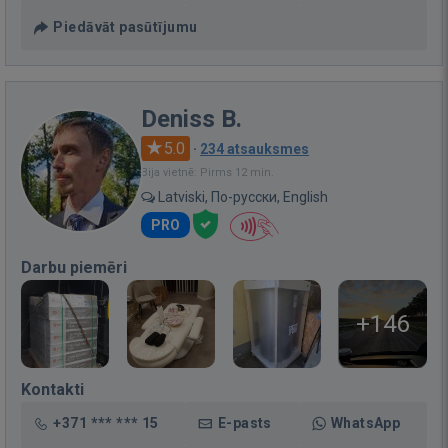
Piedāvāt pasūtījumu
Deniss B.
5.0
·
234 atsauksmes
Bija vietnē: Pirms 12 min.
Latviski, По-русски, English
PRO
Darbu piemēri
+146
Kontakti
+371 *** *** 15
E-pasts
WhatsApp