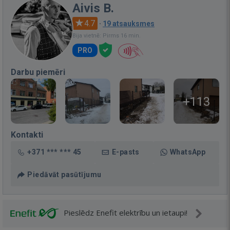
Aivis B.
4.7
·
19 atsauksmes
Bija vietnē: Pirms 16 min.
PRO
Darbu piemēri
+113
Kontakti
+371 *** *** 45
E-pasts
WhatsApp
Piedāvāt pasūtījumu
Pieslēdz Enefit elektrību un ietaupi!