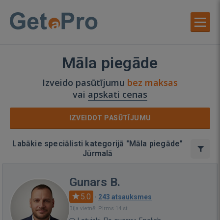
Māla piegāde
Izveido pasūtījumu
bez maksas
vai
apskati cenas
IZVEIDOT PASŪTĪJUMU
Labākie speciālisti kategorijā "Māla piegāde"
Jūrmalā
Gunars B.
5.0
·
243 atsauksmes
Bija vietnē: Pirms 14 st.