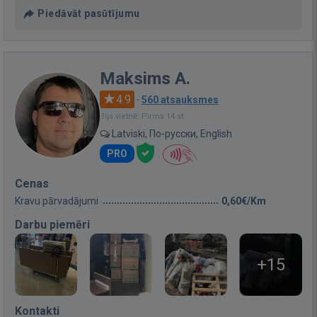
Piedāvāt pasūtījumu
Maksims A.
4.9
·
560 atsauksmes
Bija vietnē: Pirms 14 st.
Latviski, По-русски, English
PRO
Cenas
Kravu pārvadājumi
0,60€/Km
Darbu piemēri
+15
Kontakti