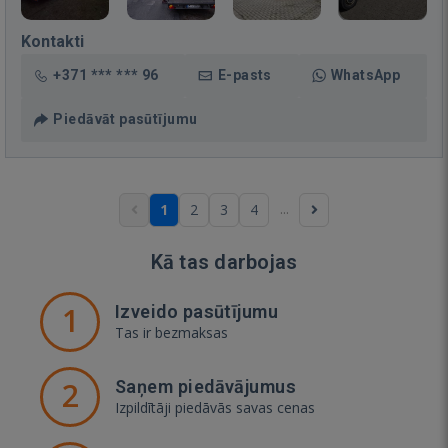
Kontakti
+371 *** *** 96
E-pasts
WhatsApp
Piedāvāt pasūtījumu
...
1
2
3
4
Kā tas darbojas
1
Izveido pasūtījumu
Tas ir bezmaksas
2
Saņem piedāvājumus
Izpildītāji piedāvās savas cenas