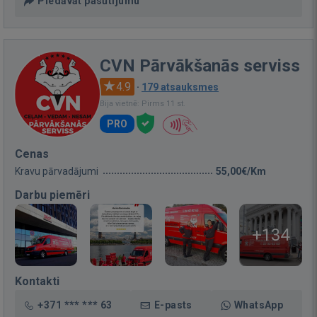
Piedāvāt pasūtījumu
CVN Pārvākšanās serviss
4.9
·
179 atsauksmes
Bija vietnē: Pirms 11 st.
PRO
Cenas
Kravu pārvadājumi
55,00€/Km
Darbu piemēri
+134
Kontakti
+371 *** *** 63
E-pasts
WhatsApp