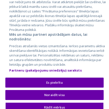
var nebūt jums tik atbilstoša. Varat atkārtoti piekļūt šai izvēlnei, lai
jebkurā laikā mainītu savu izvēli vai atsauktu piekrišanu,
noklikšķinot uz saites “Privātuma preferences” tīmekļa lapas
apakšā vai uz peldošās ikonas tīmekļa lapas apakšējā kreisajā
stūrī, ja tāda ir redzama. Jūsu izvēle būs spēkā mūsu piekrišanas
Tīmekļa vietne ietvaros. Plašāku informāciju skatiet mūsu
Privātuma politikā.
Mēs un mūsu partneri apstrādājam datus, lai
nodrošinātu:
City24.lv
CVbankas.lt
Precīzas atrašanās vietas izmantošana. Ierīces parametru aktīva
City24.ee
Kainos.lt
skenēšana identifikācijas nolūkā. Informācijas ievietošana ierīcē
un/vai piekļuve tai. Personalizētas reklāmas un saturs, reklāmu
GetaPro.lv
Paslaugos.lt
un satura efektivitātes novērtēšana, analītiskā informācija par
GetaPro.ee
auto24.ee
lietotāju grupām un produktu izstrāde.
Skelbiu.lt
KV.ee
Partneru (pakalpojumu sniedzēju) saraksts
Autoplius.lt
Osta.ee
Aruodas.lt
KuldneBörs.ee
Es piekrītu
Noraidīt visu
© 2026 GetaPro. Visas tiesības aizsargātas.
Rādīt mērķus