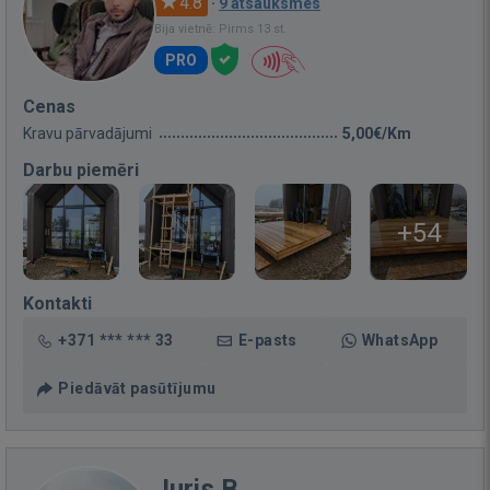
4.8
·
9 atsauksmes
Bija vietnē: Pirms 13 st.
PRO
Cenas
Kravu pārvadājumi
5,00€/Km
Darbu piemēri
+54
Kontakti
+371 *** *** 33
E-pasts
WhatsApp
Piedāvāt pasūtījumu
Juris B.