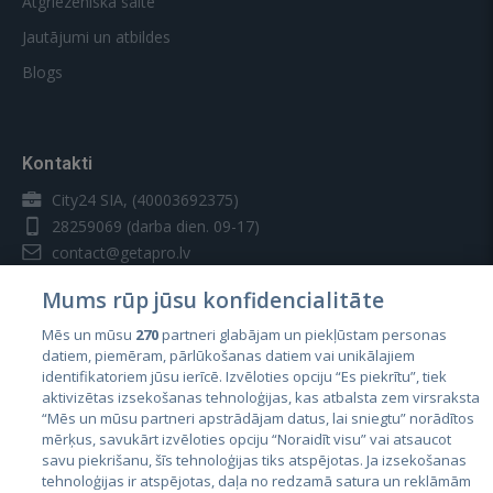
Atgriezeniskā saite
Jautājumi un atbildes
Blogs
Kontakti
City24 SIA, (40003692375)
28259069
(darba dien. 09-17)
contact@getapro.lv
Mums rūp jūsu konfidencialitāte
Mēs un mūsu
270
partneri glabājam un piekļūstam personas
datiem, piemēram, pārlūkošanas datiem vai unikālajiem
identifikatoriem jūsu ierīcē. Izvēloties opciju “Es piekrītu”, tiek
Valstis
aktivizētas izsekošanas tehnoloģijas, kas atbalsta zem virsraksta
Igaunija
“Mēs un mūsu partneri apstrādājam datus, lai sniegtu” norādītos
mērķus, savukārt izvēloties opciju “Noraidīt visu” vai atsaucot
Latvija
savu piekrišanu, šīs tehnoloģijas tiks atspējotas. Ja izsekošanas
tehnoloģijas ir atspējotas, daļa no redzamā satura un reklāmām
Lietuva