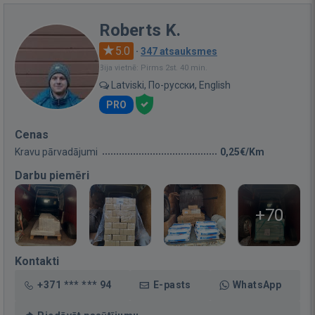
Roberts K.
5.0
·
347 atsauksmes
Bija vietnē: Pirms 2st. 40 min.
Latviski, По-русски, English
PRO
Cenas
Kravu pārvadājumi
0,25€/Km
Darbu piemēri
+70
Kontakti
+371 *** *** 94
E-pasts
WhatsApp