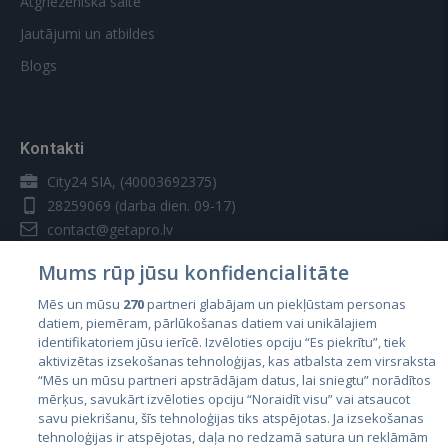
Atgriezeniskā saite
Jautājumi un atbildes
Blogs
Kontakti
City24 SIA, (40003692375)
28259069
(darba dien. 09-17)
contact@getapro.lv
Mums rūp jūsu konfidencialitāte
Mēs un mūsu
270
partneri glabājam un piekļūstam personas
datiem, piemēram, pārlūkošanas datiem vai unikālajiem
identifikatoriem jūsu ierīcē. Izvēloties opciju “Es piekrītu”, tiek
Valstis
aktivizētas izsekošanas tehnoloģijas, kas atbalsta zem virsraksta
Igaunija
“Mēs un mūsu partneri apstrādājam datus, lai sniegtu” norādītos
mērķus, savukārt izvēloties opciju “Noraidīt visu” vai atsaucot
Latvija
savu piekrišanu, šīs tehnoloģijas tiks atspējotas. Ja izsekošanas
tehnoloģijas ir atspējotas, daļa no redzamā satura un reklāmām
Lietuva