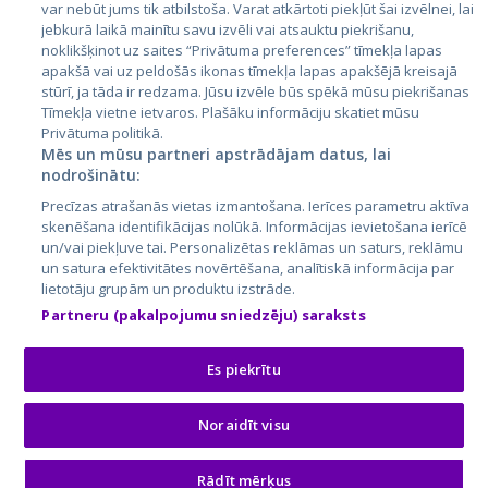
var nebūt jums tik atbilstoša. Varat atkārtoti piekļūt šai izvēlnei, lai
jebkurā laikā mainītu savu izvēli vai atsauktu piekrišanu,
noklikšķinot uz saites “Privātuma preferences” tīmekļa lapas
apakšā vai uz peldošās ikonas tīmekļa lapas apakšējā kreisajā
stūrī, ja tāda ir redzama. Jūsu izvēle būs spēkā mūsu piekrišanas
Tīmekļa vietne ietvaros. Plašāku informāciju skatiet mūsu
Privātuma politikā.
Mēs un mūsu partneri apstrādājam datus, lai
nodrošinātu:
City24.lv
CVbankas.lt
Precīzas atrašanās vietas izmantošana. Ierīces parametru aktīva
City24.ee
Kainos.lt
skenēšana identifikācijas nolūkā. Informācijas ievietošana ierīcē
un/vai piekļuve tai. Personalizētas reklāmas un saturs, reklāmu
GetaPro.lv
Paslaugos.lt
un satura efektivitātes novērtēšana, analītiskā informācija par
GetaPro.ee
auto24.ee
lietotāju grupām un produktu izstrāde.
Skelbiu.lt
KV.ee
Partneru (pakalpojumu sniedzēju) saraksts
Autoplius.lt
Osta.ee
Aruodas.lt
KuldneBörs.ee
Es piekrītu
Noraidīt visu
© 2026 GetaPro. Visas tiesības aizsargātas.
Rādīt mērķus