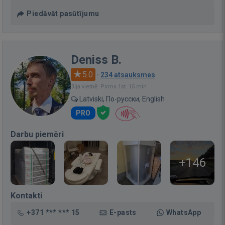
Piedāvāt pasūtījumu
Deniss B.
5.0
·
234 atsauksmes
Bija vietnē: Pirms 1st. 15 min.
Latviski, По-русски, English
PRO
Darbu piemēri
+146
Kontakti
+371 *** *** 15
E-pasts
WhatsApp