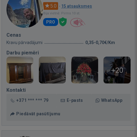
5.0
·
15 atsauksmes
Bija vietnē: Pirms 10 st.
PRO
Cenas
Kravu pārvadājumi
0,35-0,70€/Km
Darbu piemēri
+20
Kontakti
+371 *** *** 79
E-pasts
WhatsApp
Piedāvāt pasūtījumu