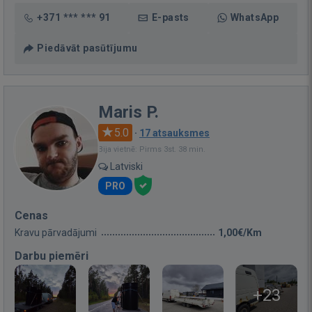
+371 *** *** 91
E-pasts
WhatsApp
Piedāvāt pasūtījumu
Maris P.
5.0
·
17 atsauksmes
Bija vietnē: Pirms 3st. 38 min.
Latviski
PRO
Cenas
Kravu pārvadājumi
1,00€/Km
Darbu piemēri
+23