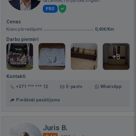
Latviski, По-русски, English
PRO
Cenas
Kravu pārvadājumi
0,40€/Km
Darbu piemēri
+8
Kontakti
+371 *** *** 12
E-pasts
WhatsApp
Piedāvāt pasūtījumu
Juris B.