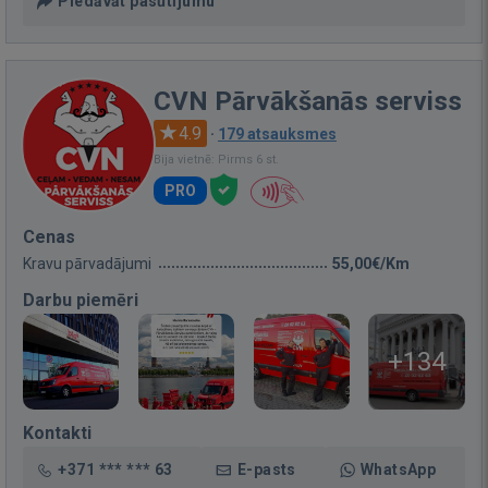
Piedāvāt pasūtījumu
CVN Pārvākšanās serviss
4.9
·
179 atsauksmes
Bija vietnē: Pirms 6 st.
PRO
Cenas
Kravu pārvadājumi
55,00€/Km
Darbu piemēri
+134
Kontakti
+371 *** *** 63
E-pasts
WhatsApp