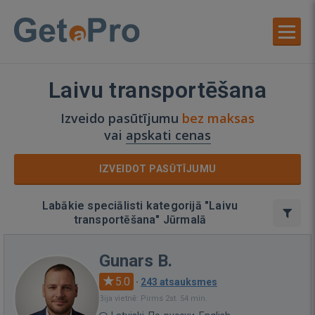
Laivu transportēšana
Izveido pasūtījumu
bez maksas
vai
apskati cenas
IZVEIDOT PASŪTĪJUMU
Labākie speciālisti kategorijā "Laivu
transportēšana" Jūrmalā
Gunars B.
5.0
·
243 atsauksmes
Bija vietnē: Pirms 2st. 54 min.