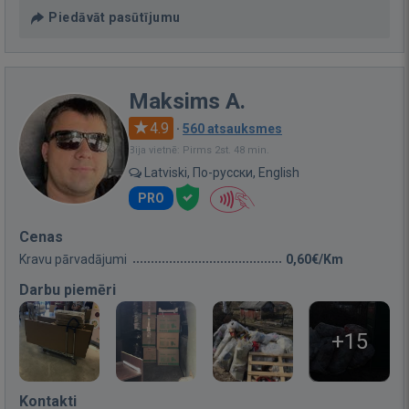
Piedāvāt pasūtījumu
Maksims A.
4.9
·
560 atsauksmes
Bija vietnē: Pirms 2st. 48 min.
Latviski, По-русски, English
PRO
Cenas
Kravu pārvadājumi
0,60€/Km
Darbu piemēri
+15
Kontakti