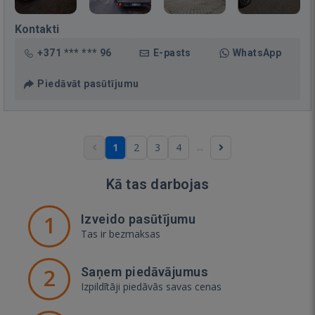
Kontakti
+371 *** *** 96
E-pasts
WhatsApp
Piedāvāt pasūtījumu
...
1
2
3
4
Kā tas darbojas
1
Izveido pasūtījumu
Tas ir bezmaksas
2
Saņem piedāvājumus
Izpildītāji piedāvās savas cenas