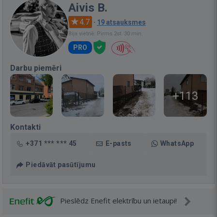
Aivis B.
4.7
·
19 atsauksmes
Bija vietnē: Pirms 2st. 30 min.
PRO
Darbu piemēri
+113
Kontakti
+371 *** *** 45
E-pasts
WhatsApp
Piedāvāt pasūtījumu
Pieslēdz Enefit elektrību un ietaupi!