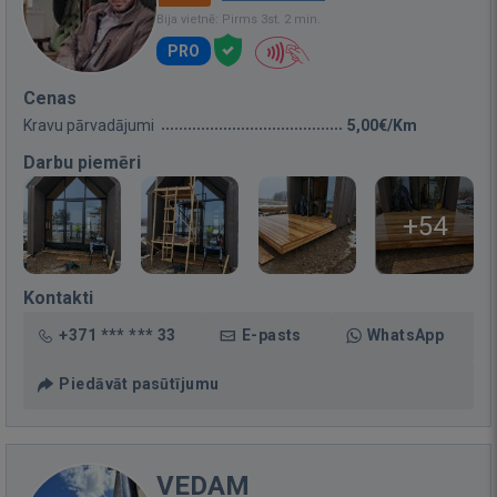
Bija vietnē: Pirms 3st. 2 min.
PRO
Cenas
Kravu pārvadājumi
5,00€/Km
Darbu piemēri
+54
Kontakti
+371 *** *** 33
E-pasts
WhatsApp
Piedāvāt pasūtījumu
VEDAM