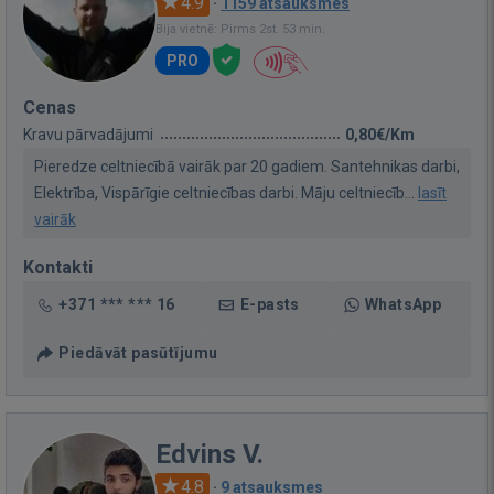
4.9
·
1159 atsauksmes
Bija vietnē: Pirms 2st. 53 min.
PRO
Cenas
Kravu pārvadājumi
0,80€/Km
Pieredze celtniecībā vairāk par 20 gadiem. Santehnikas darbi,
Elektrība, Vispārīgie celtniecības darbi. Māju celtniecīb...
lasīt
vairāk
Kontakti
+371 *** *** 16
E-pasts
WhatsApp
Piedāvāt pasūtījumu
Edvins V.
4.8
·
9 atsauksmes