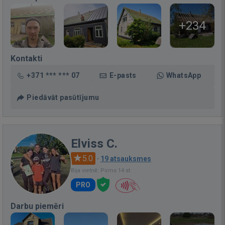
+234
Kontakti
+371 *** *** 07
E-pasts
WhatsApp
Piedāvāt pasūtījumu
Elviss C.
5.0
·
19 atsauksmes
Bija vietnē: Pirms 14 st.
PRO
Darbu piemēri