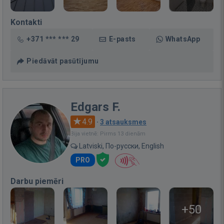
Kontakti
+371 *** *** 29
E-pasts
WhatsApp
Piedāvāt pasūtījumu
Edgars F.
4.9
·
3 atsauksmes
Bija vietnē: Pirms 13 dienām
Latviski, По-русски, English
PRO
Darbu piemēri
+50