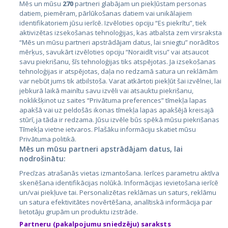
Mēs un mūsu
270
partneri glabājam un piekļūstam personas
datiem, piemēram, pārlūkošanas datiem vai unikālajiem
identifikatoriem jūsu ierīcē. Izvēloties opciju “Es piekrītu”, tiek
Valstis
aktivizētas izsekošanas tehnoloģijas, kas atbalsta zem virsraksta
Igaunija
“Mēs un mūsu partneri apstrādājam datus, lai sniegtu” norādītos
mērķus, savukārt izvēloties opciju “Noraidīt visu” vai atsaucot
Latvija
savu piekrišanu, šīs tehnoloģijas tiks atspējotas. Ja izsekošanas
tehnoloģijas ir atspējotas, daļa no redzamā satura un reklāmām
Lietuva
var nebūt jums tik atbilstoša. Varat atkārtoti piekļūt šai izvēlnei, lai
jebkurā laikā mainītu savu izvēli vai atsauktu piekrišanu,
noklikšķinot uz saites “Privātuma preferences” tīmekļa lapas
apakšā vai uz peldošās ikonas tīmekļa lapas apakšējā kreisajā
stūrī, ja tāda ir redzama. Jūsu izvēle būs spēkā mūsu piekrišanas
Tīmekļa vietne ietvaros. Plašāku informāciju skatiet mūsu
Privātuma politikā.
Mēs un mūsu partneri apstrādājam datus, lai
nodrošinātu:
City24.lv
CVbankas.lt
Precīzas atrašanās vietas izmantošana. Ierīces parametru aktīva
City24.ee
Kainos.lt
skenēšana identifikācijas nolūkā. Informācijas ievietošana ierīcē
un/vai piekļuve tai. Personalizētas reklāmas un saturs, reklāmu
GetaPro.lv
Paslaugos.lt
un satura efektivitātes novērtēšana, analītiskā informācija par
GetaPro.ee
auto24.ee
lietotāju grupām un produktu izstrāde.
Skelbiu.lt
KV.ee
Partneru (pakalpojumu sniedzēju) saraksts