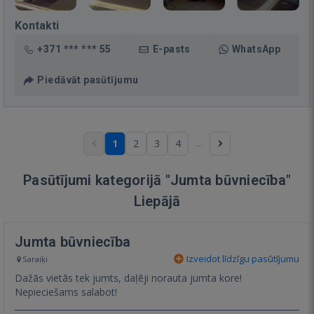
Kontakti
+371 *** *** 55
E-pasts
WhatsApp
Piedāvāt pasūtījumu
...
1
2
3
4
Pasūtījumi kategorijā "Jumta būvniecība"
Liepājā
Jumta būvniecība
Izveidot līdzīgu pasūtījumu
Saraiķi
Dažās vietās tek jumts, daļēji norauta jumta kore!
Nepieciešams salabot!