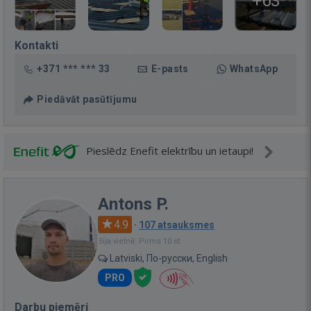
+63
Kontakti
+371 *** *** 33
E-pasts
WhatsApp
Piedāvāt pasūtījumu
Pieslēdz Enefit elektrību un ietaupi!
Antons P.
4.9
·
107 atsauksmes
Bija vietnē: Pirms 10 st.
Latviski, По-русски, English
PRO
Darbu piemēri