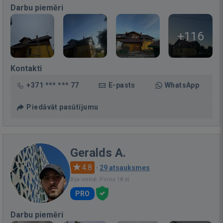
Darbu piemēri
+116
Kontakti
+371 *** *** 77
E-pasts
WhatsApp
Piedāvāt pasūtījumu
Geralds A.
4.8
·
29 atsauksmes
Bija vietnē: Pirms 18 st.
PRO
Darbu piemēri