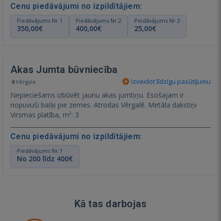
Cenu piedāvājumi no izpildītājiem:
Piedāvājums Nr.1
Piedāvājums Nr.2
Piedāvājums Nr.3
350,00€
400,00€
25,00€
Akas Jumta būvniecība
Izveidot līdzīgu pasūtījumu
Vērgale
Nepieciešams izbūvēt jaunu akas jumtiņu. Esošajam ir
nopuvuši baļķi pie zemes. Atrodas Vērgalē. Metāla dakstiņi
Virsmas platība, m²: 3
Cenu piedāvājumi no izpildītājiem:
Piedāvājums Nr.1
No 200 līdz 400€
Kā tas darbojas