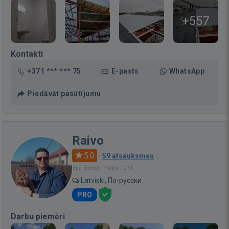
+557
Kontakti
+371 *** *** 75
E-pasts
WhatsApp
Piedāvāt pasūtījumu
Raivo
5.0
·
59 atsauksmes
Bija vietnē: Pirms 10 st.
Latviski, По-русски
PRO
Darbu piemēri