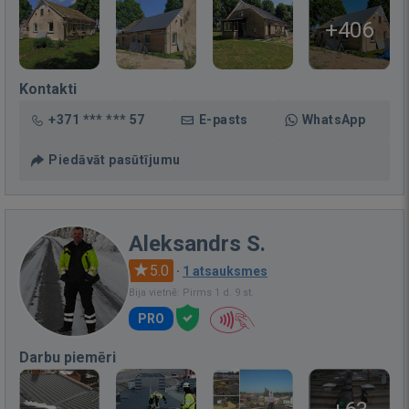
+406
Kontakti
+371 *** *** 57
E-pasts
WhatsApp
Piedāvāt pasūtījumu
Aleksandrs S.
5.0
·
1 atsauksmes
Bija vietnē: Pirms 1 d. 9 st.
PRO
Darbu piemēri