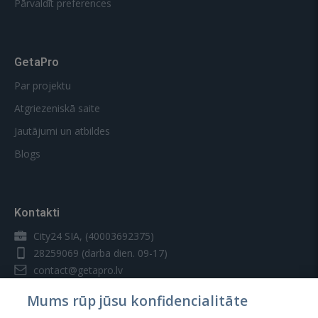
Pārvaldīt preferences
GetaPro
Par projektu
Atgriezeniskā saite
Jautājumi un atbildes
Blogs
Kontakti
City24 SIA, (40003692375)
28259069
(darba dien. 09-17)
contact@getapro.lv
Mums rūp jūsu konfidencialitāte