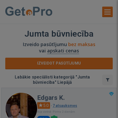
Jumta būvniecība
Izveido pasūtījumu
bez maksas
vai
apskati cenas
IZVEIDOT PASŪTĪJUMU
Labākie speciālisti kategorijā "Jumta
būvniecība" Liepājā
Edgars K.
5.0
·
7 atsauksmes
Bija vietnē: Pirms 2 dienām