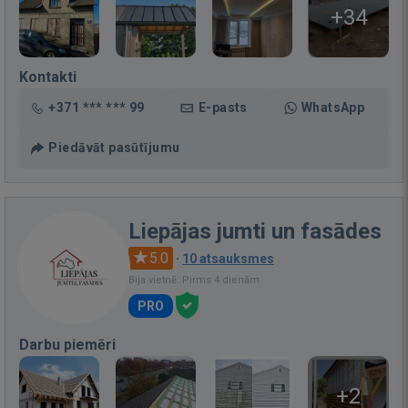
+34
Kontakti
+371 *** *** 99
E-pasts
WhatsApp
Piedāvāt pasūtījumu
Liepājas jumti un fasādes
5.0
·
10 atsauksmes
Bija vietnē: Pirms 4 dienām
PRO
Darbu piemēri
+2