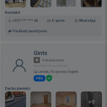
Kontakti
+371 *** *** 36
E-pasts
WhatsApp
Piedāvāt pasūtījumu
Gints
·
0 atsauksmes
Bija vietnē: Pirms 2 dienām
Latviski, По-русски, English
PRO
Darbu piemēri
+9