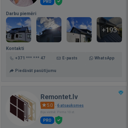
PRO
Darbu piemēri
+193
Kontakti
+371 *** *** 47
E-pasts
WhatsApp
Piedāvāt pasūtījumu
Remontet.lv
5.0
·
6 atsauksmes
Bija vietnē: Pirms 10 st.
PRO