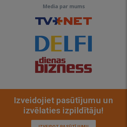
Media par mums
Izveidojiet pasūtījumu un
izvēlaties izpildītāju!
IZVEIDOT PASŪTĪJUMU