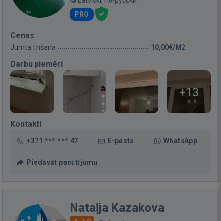
Latviski, По-русски
PRO
Cenas
Jumta tīrīšana
10,00€/M2
Darbu piemēri
+13
Kontakti
+371 *** *** 47
E-pasts
WhatsApp
Piedāvāt pasūtījumu
Nataļja Kazakova