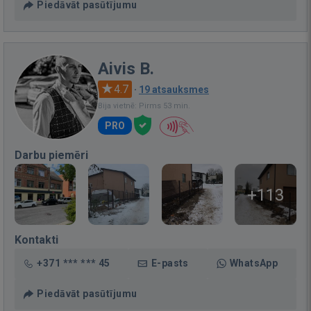
Piedāvāt pasūtījumu
Aivis B.
4.7
·
19 atsauksmes
Bija vietnē: Pirms 53 min.
PRO
Darbu piemēri
+113
Kontakti
+371 *** *** 45
E-pasts
WhatsApp
Piedāvāt pasūtījumu