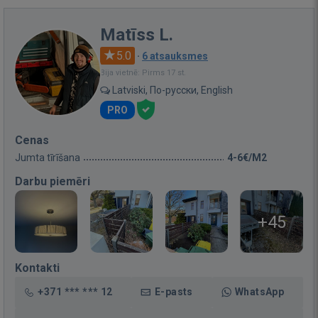
Matīss L.
5.0
·
6 atsauksmes
Bija vietnē: Pirms 17 st.
Latviski, По-русски, English
PRO
Cenas
Jumta tīrīšana
4-6€/M2
Darbu piemēri
+45
Kontakti
+371 *** *** 12
E-pasts
WhatsApp