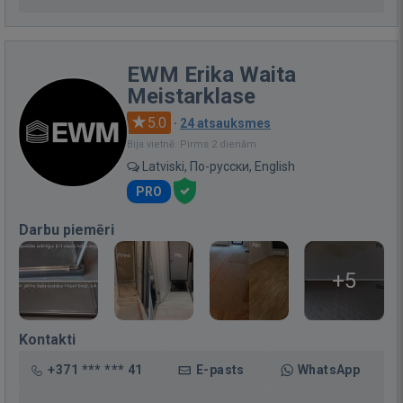
EWM Erika Waita
Meistarklase
5.0
·
24 atsauksmes
Bija vietnē: Pirms 2 dienām
Latviski, По-русски, English
PRO
Darbu piemēri
+5
Kontakti
+371 *** *** 41
E-pasts
WhatsApp