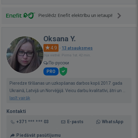
Pieslēdz Enefit elektrību un ietaupi!
Oksana Y.
4.9
·
13 atsauksmes
Bija vietnē: Pirms 1st. 42 min.
По-русски
PRO
Pieredze tīrīšanas un uzkopšanas darbos kopš 2017. gada
Ukrainā, Latvijā un Norvēģijā. Veicu darbu kvalitatīvi, ātri un ...
lasīt vairāk
Kontakti
+371 *** *** 03
E-pasts
WhatsApp
Piedāvāt pasūtījumu