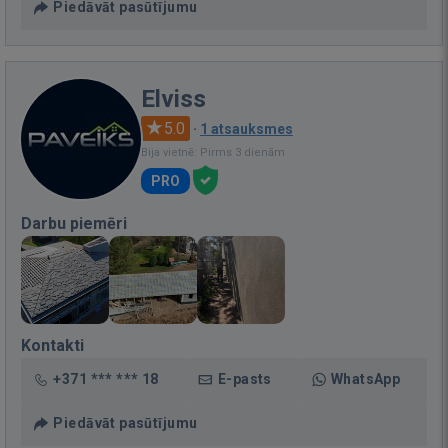
Piedāvāt pasūtījumu
Elviss
5.0
·
1 atsauksmes
Bija vietnē: Pirms 3 dienām
PRO
Darbu piemēri
Kontakti
+371 *** *** 18
E-pasts
WhatsApp
Piedāvāt pasūtījumu