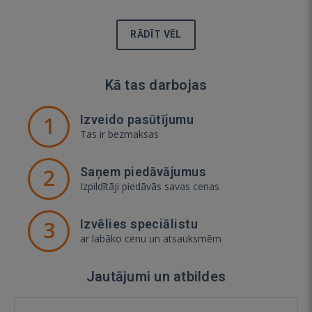
RĀDĪT VĒL
Kā tas darbojas
1
Izveido pasūtījumu
Tas ir bezmaksas
2
Saņem piedāvājumus
Izpildītāji piedāvās savas cenas
3
Izvēlies speciālistu
ar labāko cenu un atsauksmēm
Jautājumi un atbildes