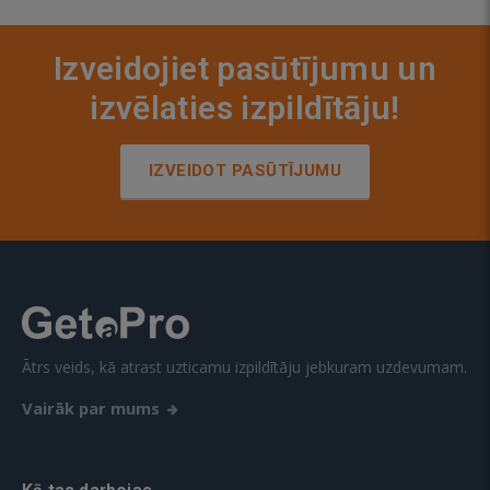
Izveidojiet pasūtījumu un
izvēlaties izpildītāju!
IZVEIDOT PASŪTĪJUMU
Ātrs veids, kā atrast uzticamu izpildītāju jebkuram uzdevumam.
Vairāk par mums