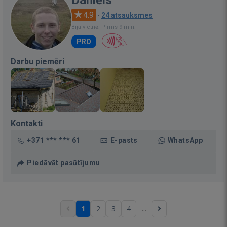
4.9
·
24 atsauksmes
Bija vietnē: Pirms 9 min.
PRO
Darbu piemēri
Kontakti
+371 *** *** 61
E-pasts
WhatsApp
Piedāvāt pasūtījumu
...
1
2
3
4