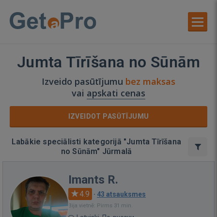
Jumta Tīrīšana no Sūnām
Izveido pasūtījumu
bez maksas
vai
apskati cenas
IZVEIDOT PASŪTĪJUMU
Labākie speciālisti kategorijā "Jumta Tīrīšana
no Sūnām" Jūrmalā
Imants R.
4.9
·
43 atsauksmes
Bija vietnē: Pirms 31 min.