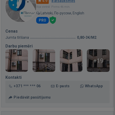
4.9
·
8 atsauksmes
Bija vietnē: Pirms 46 min.
Latviski, По-русски, English
PRO
Cenas
Jumta tīrīšana
0,80-3€/M2
Darbu piemēri
+19
Kontakti
+371 *** *** 06
E-pasts
WhatsApp
Piedāvāt pasūtījumu