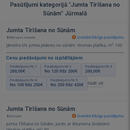
Pasūtījumi kategorijā "Jumta Tīrīšana no
Sūnām" Jūrmalā
Jumta Tīrīšana no Sūnām
Izveidot līdzīgu pasūtījumu
Mārupes novads
Jānotīra trīs jumta plaknes no sūnām. Virsmas platība, m²: 100
Cenu piedāvājumi no izpildītājiem:
Piedāvājums Nr.1
Piedāvājums Nr.2
Piedāvājums Nr.3
200,00€
No 120 līdz 200€
200,00€
Piedāvājums Nr.4
Piedāvājums Nr.5
Rādīt vēl
No 100 līdz 250€
No 250 līdz 420€
Jumta Tīrīšana no Sūnām
Izveidot līdzīgu pasūtījumu
Jūrmala
Jumta Tīrīšana no Sūnām. Jumts ar Bitumena šindeļiem
Virsmas platība, m²: 80