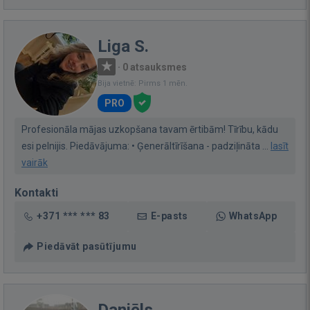
Liga S.
·
0 atsauksmes
Bija vietnē: Pirms 1 mēn.
PRO
Profesionāla mājas uzkopšana tavam ērtibām! Tīrību, kādu
esi pelnijis. Piedāvājuma: • Ģenerāltīrīšana - padziļināta ...
lasīt
vairāk
Kontakti
+371 *** *** 83
E-pasts
WhatsApp
Piedāvāt pasūtījumu
Daniēls