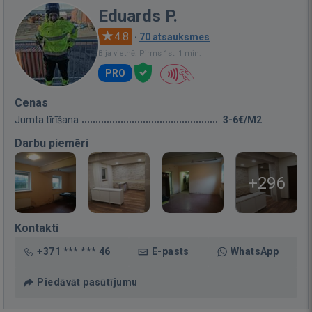
Eduards P.
4.8
·
70 atsauksmes
Bija vietnē: Pirms 1st. 1 min.
PRO
Cenas
Jumta tīrīšana
3-6€/M2
Darbu piemēri
+296
Kontakti
+371 *** *** 46
E-pasts
WhatsApp
Piedāvāt pasūtījumu