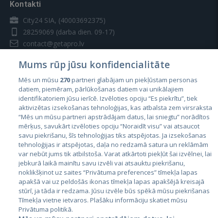
Kontakti
City24 SIA, (40003692375)
28259069
(darba dien. 09-17)
contact@getapro.lv
Mums rūp jūsu konfidencialitāte
Mēs un mūsu
270
partneri glabājam un piekļūstam personas
datiem, piemēram, pārlūkošanas datiem vai unikālajiem
identifikatoriem jūsu ierīcē. Izvēloties opciju “Es piekrītu”, tiek
Valstis
aktivizētas izsekošanas tehnoloģijas, kas atbalsta zem virsraksta
Igaunija
“Mēs un mūsu partneri apstrādājam datus, lai sniegtu” norādītos
mērķus, savukārt izvēloties opciju “Noraidīt visu” vai atsaucot
Latvija
savu piekrišanu, šīs tehnoloģijas tiks atspējotas. Ja izsekošanas
tehnoloģijas ir atspējotas, daļa no redzamā satura un reklāmām
Lietuva
var nebūt jums tik atbilstoša. Varat atkārtoti piekļūt šai izvēlnei, lai
jebkurā laikā mainītu savu izvēli vai atsauktu piekrišanu,
noklikšķinot uz saites “Privātuma preferences” tīmekļa lapas
apakšā vai uz peldošās ikonas tīmekļa lapas apakšējā kreisajā
stūrī, ja tāda ir redzama. Jūsu izvēle būs spēkā mūsu piekrišanas
Tīmekļa vietne ietvaros. Plašāku informāciju skatiet mūsu
Privātuma politikā.