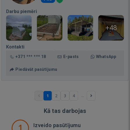
Darbu piemēri
+48
Kontakti
+371 *** *** 18
E-pasts
WhatsApp
Piedāvāt pasūtījumu
...
1
2
3
4
Kā tas darbojas
1
Izveido pasūtījumu