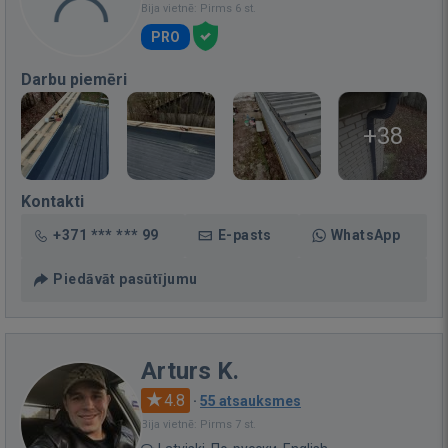
Bija vietnē: Pirms 6 st.
PRO
Darbu piemēri
+38
Kontakti
+371 *** *** 99
E-pasts
WhatsApp
Piedāvāt pasūtījumu
Arturs K.
4.8
·
55 atsauksmes
Bija vietnē: Pirms 7 st.