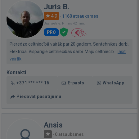
Juris B.
4.9
·
1160 atsauksmes
Bija vietnē: Pirms 42 min.
PRO
Pieredze celtniecībā vairāk par 20 gadiem. Santehnikas darbi,
Elektrība, Vispārīgie celtniecības darbi. Māju celtniecīb...
lasīt
vairāk
Kontakti
+371 *** *** 16
E-pasts
WhatsApp
Piedāvāt pasūtījumu
Ansis
·
0 atsauksmes