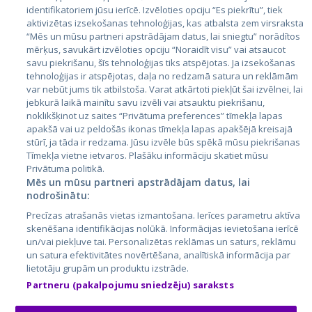
identifikatoriem jūsu ierīcē. Izvēloties opciju “Es piekrītu”, tiek
Valstis
aktivizētas izsekošanas tehnoloģijas, kas atbalsta zem virsraksta
Igaunija
“Mēs un mūsu partneri apstrādājam datus, lai sniegtu” norādītos
mērķus, savukārt izvēloties opciju “Noraidīt visu” vai atsaucot
Latvija
savu piekrišanu, šīs tehnoloģijas tiks atspējotas. Ja izsekošanas
tehnoloģijas ir atspējotas, daļa no redzamā satura un reklāmām
Lietuva
var nebūt jums tik atbilstoša. Varat atkārtoti piekļūt šai izvēlnei, lai
jebkurā laikā mainītu savu izvēli vai atsauktu piekrišanu,
noklikšķinot uz saites “Privātuma preferences” tīmekļa lapas
apakšā vai uz peldošās ikonas tīmekļa lapas apakšējā kreisajā
stūrī, ja tāda ir redzama. Jūsu izvēle būs spēkā mūsu piekrišanas
Tīmekļa vietne ietvaros. Plašāku informāciju skatiet mūsu
Privātuma politikā.
Mēs un mūsu partneri apstrādājam datus, lai
nodrošinātu:
City24.lv
CVbankas.lt
Precīzas atrašanās vietas izmantošana. Ierīces parametru aktīva
City24.ee
Kainos.lt
skenēšana identifikācijas nolūkā. Informācijas ievietošana ierīcē
un/vai piekļuve tai. Personalizētas reklāmas un saturs, reklāmu
GetaPro.lv
Paslaugos.lt
un satura efektivitātes novērtēšana, analītiskā informācija par
GetaPro.ee
auto24.ee
lietotāju grupām un produktu izstrāde.
Skelbiu.lt
KV.ee
Partneru (pakalpojumu sniedzēju) saraksts
Autoplius.lt
Osta.ee
Aruodas.lt
KuldneBörs.ee