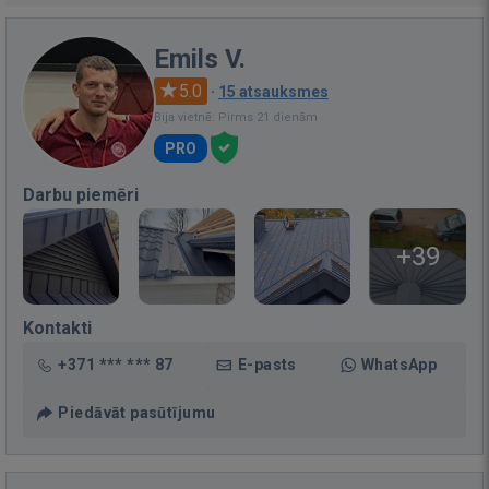
Emils V.
5.0
·
15 atsauksmes
Bija vietnē: Pirms 21 dienām
PRO
Darbu piemēri
+39
Kontakti
+371 *** *** 87
E-pasts
WhatsApp
Piedāvāt pasūtījumu