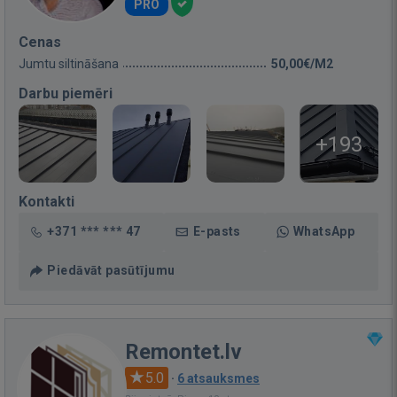
PRO
Cenas
Jumtu siltināšana
50,00€/M2
Darbu piemēri
+193
Kontakti
+371 *** *** 47
E-pasts
WhatsApp
Piedāvāt pasūtījumu
Remontet.lv
5.0
·
6 atsauksmes