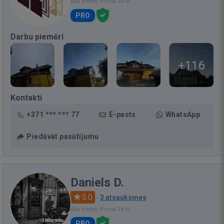
Bija vietnē: Pirms 10 st.
PRO
Darbu piemēri
+116
Kontakti
+371 *** *** 77
E-pasts
WhatsApp
Piedāvāt pasūtījumu
Daniels D.
5.0
·
3 atsauksmes
Bija vietnē: Pirms 19 st.
PRO