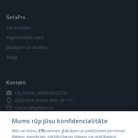
GetaPro
Par projektu
Atgriezeniskā saite
Jautājumi un atbildes
Blogs
Kontakti
City24 SIA, (40003692375)
28259069
(darba dien. 09-17)
contact@getapro.lv
Mums rūp jūsu konfidencialitāte
Mēs un mūsu
270
partneri glabājam un piekļūstam personas
datiem, piemēram, pārlūkošanas datiem vai unikālajiem