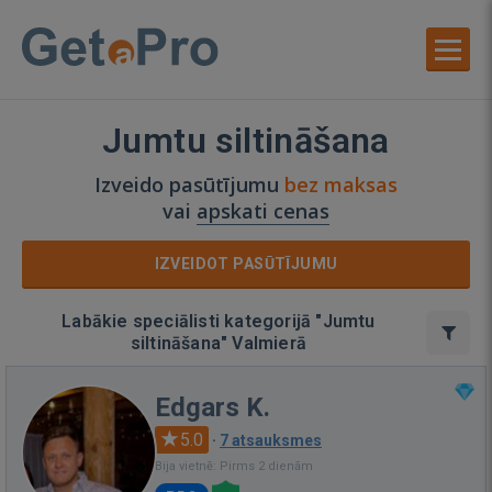
Jumtu siltināšana
Izveido pasūtījumu
bez maksas
vai
apskati cenas
IZVEIDOT PASŪTĪJUMU
Labākie speciālisti kategorijā "Jumtu
siltināšana" Valmierā
Edgars K.
5.0
·
7 atsauksmes
Bija vietnē: Pirms 2 dienām