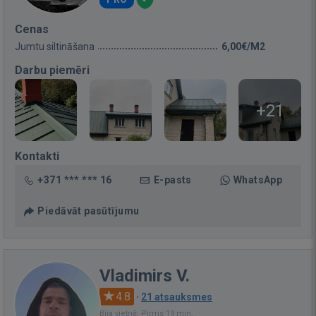
Cenas
Jumtu siltināšana
6,00€/M2
Darbu piemēri
+21
Kontakti
+371 *** *** 16
E-pasts
WhatsApp
Piedāvāt pasūtījumu
Vladimirs V.
4.8
·
21 atsauksmes
Bija vietnē: Pirms 19 min.