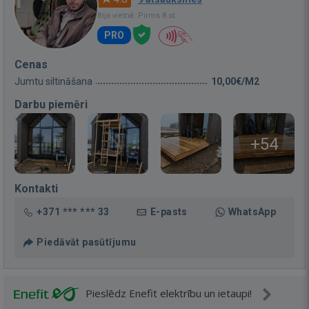
Bija vietnē: Pirms 8 st.
PRO
Cenas
Jumtu siltināšana
10,00€/M2
Darbu piemēri
+54
Kontakti
+371 *** *** 33
E-pasts
WhatsApp
Piedāvāt pasūtījumu
Pieslēdz Enefit elektrību un ietaupi!