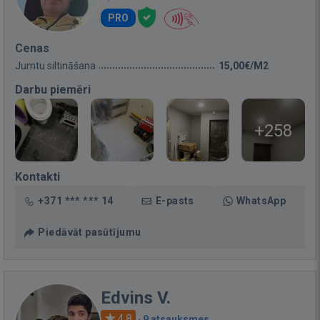
PRO
Cenas
Jumtu siltināšana
15,00€/M2
Darbu piemēri
+258
Kontakti
+371 *** *** 14
E-pasts
WhatsApp
Piedāvāt pasūtījumu
Edvins V.
4.8
·
9 atsauksmes