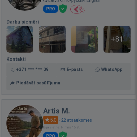
Latviski, По-русски, English
PRO
Darbu piemēri
+81
Kontakti
+371 *** *** 09
E-pasts
WhatsApp
Piedāvāt pasūtījumu
Artis M.
5.0
·
22 atsauksmes
Bija vietnē: Pirms 15 st.
PRO