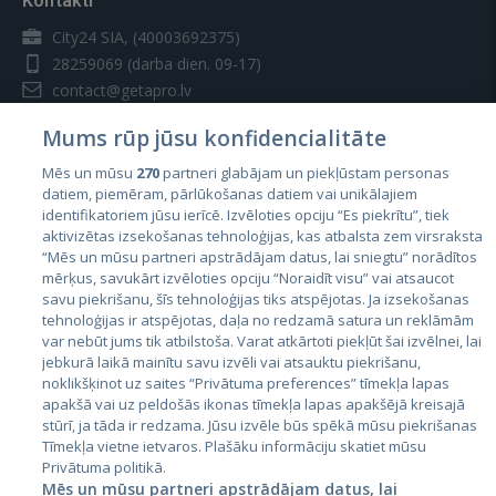
Kontakti
City24 SIA, (40003692375)
28259069
(darba dien. 09-17)
contact@getapro.lv
Mums rūp jūsu konfidencialitāte
Mēs un mūsu
270
partneri glabājam un piekļūstam personas
datiem, piemēram, pārlūkošanas datiem vai unikālajiem
identifikatoriem jūsu ierīcē. Izvēloties opciju “Es piekrītu”, tiek
Valstis
aktivizētas izsekošanas tehnoloģijas, kas atbalsta zem virsraksta
Igaunija
“Mēs un mūsu partneri apstrādājam datus, lai sniegtu” norādītos
mērķus, savukārt izvēloties opciju “Noraidīt visu” vai atsaucot
Latvija
savu piekrišanu, šīs tehnoloģijas tiks atspējotas. Ja izsekošanas
tehnoloģijas ir atspējotas, daļa no redzamā satura un reklāmām
Lietuva
var nebūt jums tik atbilstoša. Varat atkārtoti piekļūt šai izvēlnei, lai
jebkurā laikā mainītu savu izvēli vai atsauktu piekrišanu,
noklikšķinot uz saites “Privātuma preferences” tīmekļa lapas
apakšā vai uz peldošās ikonas tīmekļa lapas apakšējā kreisajā
stūrī, ja tāda ir redzama. Jūsu izvēle būs spēkā mūsu piekrišanas
Tīmekļa vietne ietvaros. Plašāku informāciju skatiet mūsu
Privātuma politikā.
Mēs un mūsu partneri apstrādājam datus, lai