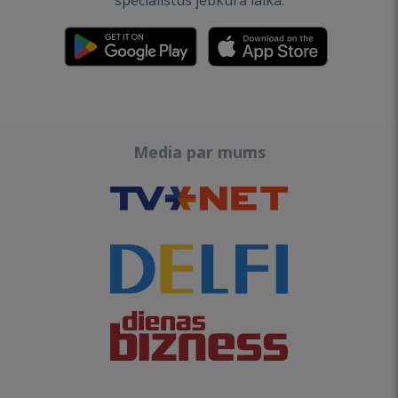
speciālistus jebkurā laikā.
Media par mums