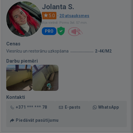
Jolanta S.
5.0
·
20 atsauksmes
Bija vietnē: Pirms 3st. 57 min.
PRO
Cenas
Viesnīcu un restorānu uzkopšana
2-4€/M2
Darbu piemēri
Kontakti
+371 *** *** 78
E-pasts
WhatsApp
Piedāvāt pasūtījumu