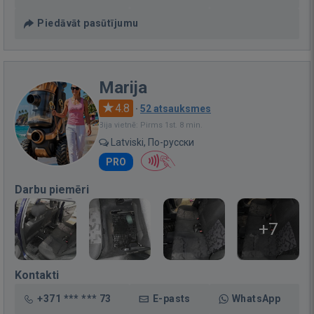
Piedāvāt pasūtījumu
Marija
4.8
·
52 atsauksmes
Bija vietnē: Pirms 1st. 8 min.
Latviski, По-русски
PRO
Darbu piemēri
+7
Kontakti
+371 *** *** 73
E-pasts
WhatsApp