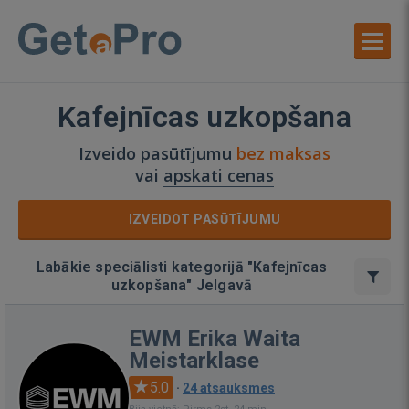
Kafejnīcas uzkopšana
Izveido pasūtījumu
bez maksas
vai
apskati cenas
IZVEIDOT PASŪTĪJUMU
Labākie speciālisti kategorijā "Kafejnīcas
uzkopšana" Jelgavā
EWM Erika Waita
Meistarklase
5.0
·
24 atsauksmes