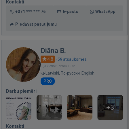
Kontakti
+371 *** *** 76
E-pasts
WhatsApp
Piedāvāt pasūtījumu
Diāna B.
4.8
·
59 atsauksmes
Bija vietnē: Pirms 10 st.
Latviski, По-русски, English
PRO
Darbu piemēri
+3
Kontakti