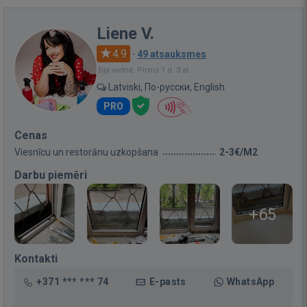
Liene V.
4.9
·
49 atsauksmes
Bija vietnē: Pirms 1 d. 3 st.
Latviski, По-русски, English
PRO
Cenas
Viesnīcu un restorānu uzkopšana
2-3€/M2
Darbu piemēri
+65
Kontakti
+371 *** *** 74
E-pasts
WhatsApp