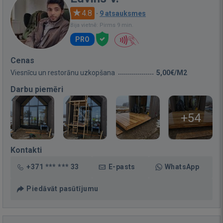
4.8
·
9 atsauksmes
Bija vietnē: Pirms 9 min.
PRO
Cenas
Viesnīcu un restorānu uzkopšana
5,00€/M2
Darbu piemēri
+54
Kontakti
+371 *** *** 33
E-pasts
WhatsApp
Piedāvāt pasūtījumu