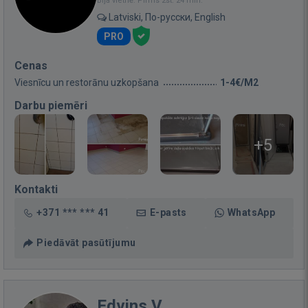
Bija vietnē: Pirms 2st. 24 min.
Latviski, По-русски, English
PRO
Cenas
Viesnīcu un restorānu uzkopšana
1-4€/M2
Darbu piemēri
+5
Kontakti
+371 *** *** 41
E-pasts
WhatsApp
Piedāvāt pasūtījumu
Edvins V.