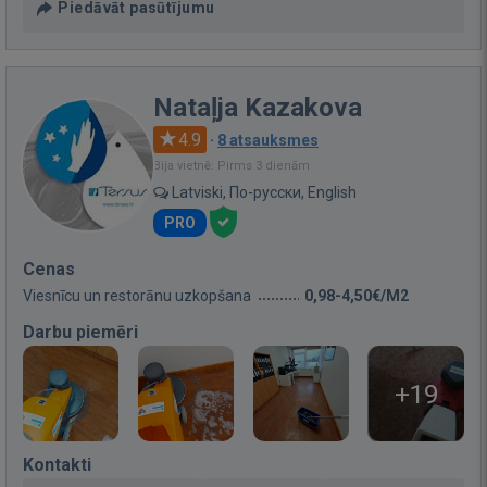
Piedāvāt pasūtījumu
Nataļja Kazakova
4.9
·
8 atsauksmes
Bija vietnē: Pirms 3 dienām
Latviski, По-русски, English
PRO
Cenas
Viesnīcu un restorānu uzkopšana
0,98-4,50€/M2
Darbu piemēri
+19
Kontakti