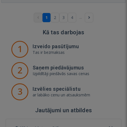
...
1
2
3
4
Kā tas darbojas
1
Izveido pasūtījumu
Tas ir bezmaksas
2
Saņem piedāvājumus
Izpildītāji piedāvās savas cenas
3
Izvēlies speciālistu
ar labāko cenu un atsauksmēm
Jautājumi un atbildes