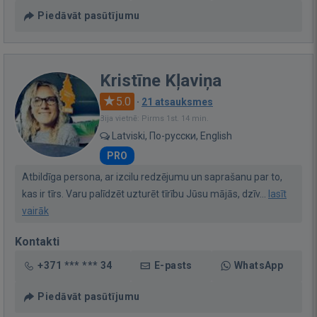
Piedāvāt pasūtījumu
Kristīne Kļaviņa
5.0
·
21 atsauksmes
Bija vietnē: Pirms 1st. 14 min.
Latviski, По-русски, English
PRO
Atbildīga persona, ar izcilu redzējumu un saprašanu par to,
kas ir tīrs. Varu palīdzēt uzturēt tīrību Jūsu mājās, dzīv...
lasīt
vairāk
Kontakti
+371 *** *** 34
E-pasts
WhatsApp
Piedāvāt pasūtījumu