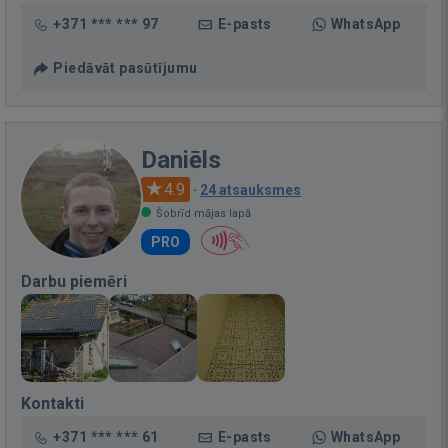
+371 *** *** 97
E-pasts
WhatsApp
Piedāvāt pasūtījumu
Daniēls
4.9
·
24 atsauksmes
Šobrīd mājas lapā
PRO
Darbu piemēri
Kontakti
+371 *** *** 61
E-pasts
WhatsApp