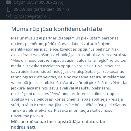
City24 SIA, (40003692375)
28259069
(darba dien. 09-17)
contact@getapro.lv
Mums rūp jūsu konfidencialitāte
Mēs un mūsu
270
partneri glabājam un piekļūstam personas
datiem, piemēram, pārlūkošanas datiem vai unikālajiem
identifikatoriem jūsu ierīcē. Izvēloties opciju “Es piekrītu”, tiek
Valstis
aktivizētas izsekošanas tehnoloģijas, kas atbalsta zem virsraksta
Igaunija
“Mēs un mūsu partneri apstrādājam datus, lai sniegtu” norādītos
mērķus, savukārt izvēloties opciju “Noraidīt visu” vai atsaucot
Latvija
savu piekrišanu, šīs tehnoloģijas tiks atspējotas. Ja izsekošanas
tehnoloģijas ir atspējotas, daļa no redzamā satura un reklāmām
Lietuva
var nebūt jums tik atbilstoša. Varat atkārtoti piekļūt šai izvēlnei, lai
jebkurā laikā mainītu savu izvēli vai atsauktu piekrišanu,
noklikšķinot uz saites “Privātuma preferences” tīmekļa lapas
apakšā vai uz peldošās ikonas tīmekļa lapas apakšējā kreisajā
stūrī, ja tāda ir redzama. Jūsu izvēle būs spēkā mūsu piekrišanas
Tīmekļa vietne ietvaros. Plašāku informāciju skatiet mūsu
Privātuma politikā.
Mēs un mūsu partneri apstrādājam datus, lai
nodrošinātu: