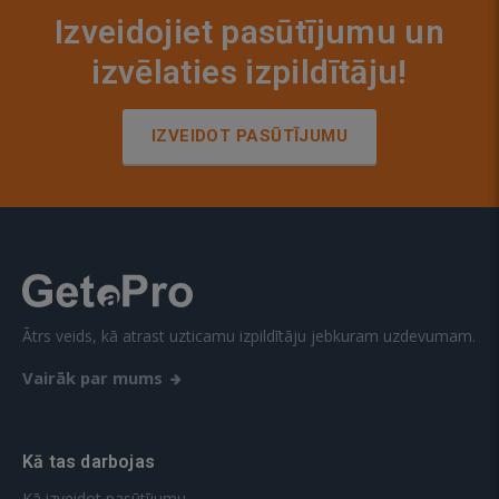
Izveidojiet pasūtījumu un
izvēlaties izpildītāju!
IZVEIDOT PASŪTĪJUMU
Ātrs veids, kā atrast uzticamu izpildītāju jebkuram uzdevumam.
Vairāk par mums
Kā tas darbojas
Kā izveidot pasūtījumu