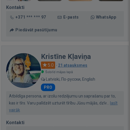
Kontakti
+371 *** *** 97
E-pasts
WhatsApp
Piedāvāt pasūtījumu
Kristīne Kļaviņa
5.0
·
21 atsauksmes
Šobrīd mājas lapā
Latviski, По-русски, English
PRO
Atbildīga persona, ar izcilu redzējumu un saprašanu par to,
kas ir tīrs. Varu palīdzēt uzturēt tīrību Jūsu mājās, dzīv...
lasīt
vairāk
Kontakti