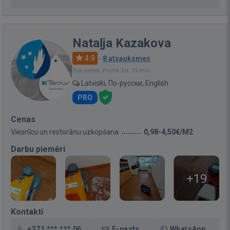
Nataļja Kazakova
4.9
·
8 atsauksmes
Bija vietnē: Pirms 1st. 15 min.
Latviski, По-русски, English
PRO
Cenas
Viesnīcu un restorānu uzkopšana
0,98-4,50€/M2
Darbu piemēri
+19
Kontakti
+371 *** *** 06
E-pasts
WhatsApp