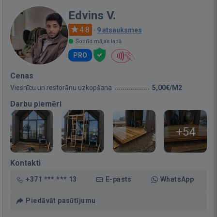
Edvins V.
4.8
·
9 atsauksmes
Šobrīd mājas lapā
PRO
Cenas
Viesnīcu un restorānu uzkopšana
5,00€/M2
Darbu piemēri
+54
Kontakti
+371 *** *** 13
E-pasts
WhatsApp
Piedāvāt pasūtījumu