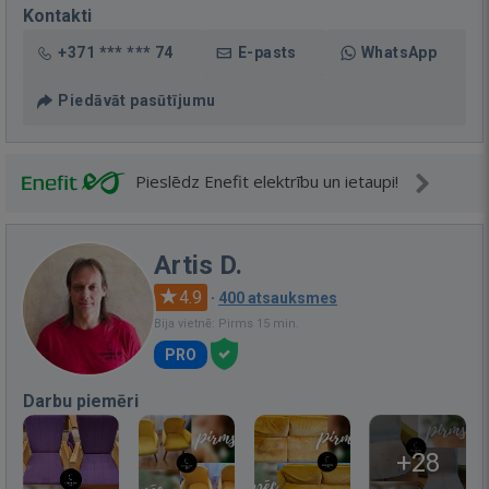
Kontakti
+371 *** *** 74
E-pasts
WhatsApp
Piedāvāt pasūtījumu
Pieslēdz Enefit elektrību un ietaupi!
Artis D.
4.9
·
400 atsauksmes
Bija vietnē: Pirms 15 min.
PRO
Darbu piemēri
+28