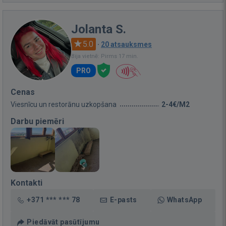
Jolanta S.
5.0
·
20 atsauksmes
Bija vietnē: Pirms 17 min.
PRO
Cenas
Viesnīcu un restorānu uzkopšana
2-4€/M2
Darbu piemēri
Kontakti
+371 *** *** 78
E-pasts
WhatsApp
Piedāvāt pasūtījumu