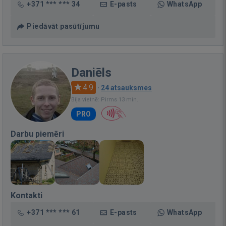
+371 *** *** 34
E-pasts
WhatsApp
Piedāvāt pasūtījumu
Daniēls
4.9
·
24 atsauksmes
Bija vietnē: Pirms 13 min.
PRO
Darbu piemēri
Kontakti
+371 *** *** 61
E-pasts
WhatsApp