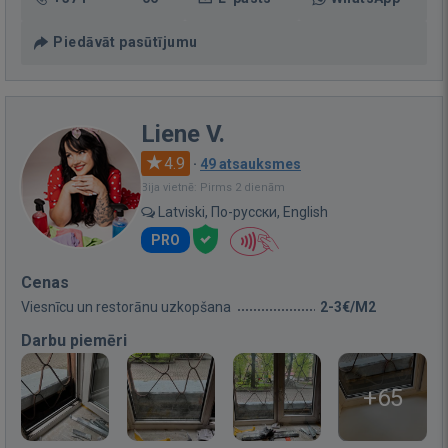
Piedāvāt pasūtījumu
Liene V.
4.9
·
49 atsauksmes
Bija vietnē: Pirms 2 dienām
Latviski, По-русски, English
PRO
Cenas
Viesnīcu un restorānu uzkopšana
2-3€/M2
Darbu piemēri
+65