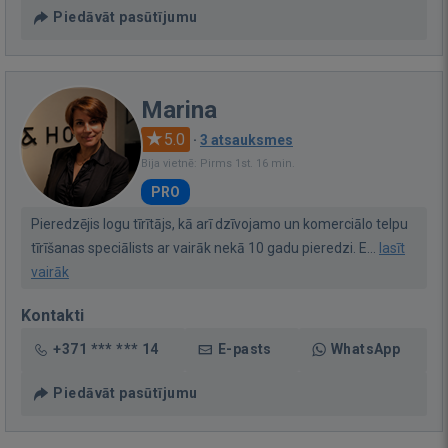
Piedāvāt pasūtījumu
Marina
5.0
·
3 atsauksmes
Bija vietnē: Pirms 1st. 16 min.
PRO
Pieredzējis logu tīrītājs, kā arī dzīvojamo un komerciālo telpu
tīrīšanas speciālists ar vairāk nekā 10 gadu pieredzi. E...
lasīt
vairāk
Kontakti
+371 *** *** 14
E-pasts
WhatsApp
Piedāvāt pasūtījumu