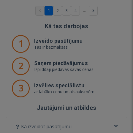
...
1
2
3
4
Kā tas darbojas
1
Izveido pasūtījumu
Tas ir bezmaksas
2
Saņem piedāvājumus
Izpildītāji piedāvās savas cenas
3
Izvēlies speciālistu
ar labāko cenu un atsauksmēm
Jautājumi un atbildes
Kā izveidot pasūtījumu