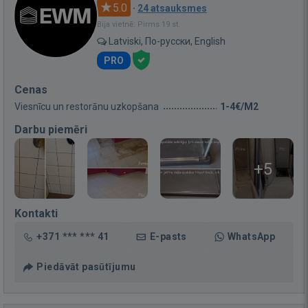
5.0
·
24 atsauksmes
Bija vietnē: Pirms 19 st.
Latviski, По-русски, English
PRO
Cenas
Viesnīcu un restorānu uzkopšana
1-4€/M2
Darbu piemēri
+5
Kontakti
+371 *** *** 41
E-pasts
WhatsApp
Piedāvāt pasūtījumu