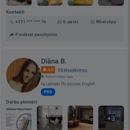
Kontakti
+371 *** *** 76
E-pasts
WhatsApp
Piedāvāt pasūtījumu
Diāna B.
4.8
·
59 atsauksmes
Šobrīd mājas lapā
Latviski, По-русски, English
PRO
Darbu piemēri
+3