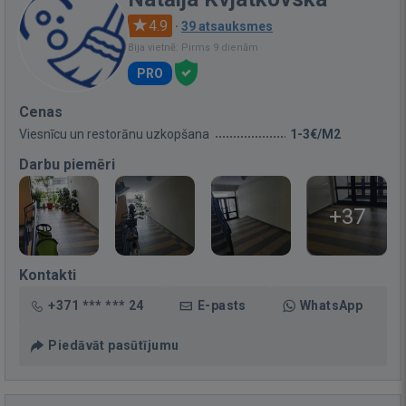
4.9
·
39 atsauksmes
Bija vietnē: Pirms 9 dienām
PRO
Cenas
Viesnīcu un restorānu uzkopšana
1-3€/M2
Darbu piemēri
+37
Kontakti
+371 *** *** 24
E-pasts
WhatsApp
Piedāvāt pasūtījumu