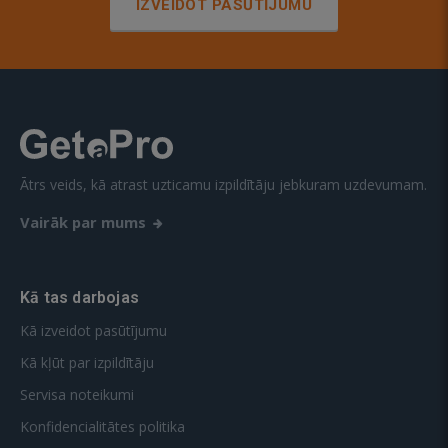
IZVEIDOT PASŪTĪJUMU
Ātrs veids, kā atrast uzticamu izpildītāju jebkuram uzdevumam.
Vairāk par mums
Kā tas darbojas
Kā izveidot pasūtījumu
Kā kļūt par izpildītāju
Servisa noteikumi
Konfidencialitātes politika