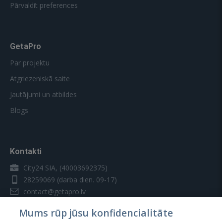
Pārvaldīt preferences
GetaPro
Par projektu
Atgriezeniskā saite
Jautājumi un atbildes
Blogs
Kontakti
City24 SIA, (40003692375)
28259069
(darba dien. 09-17)
contact@getapro.lv
Mums rūp jūsu konfidencialitāte