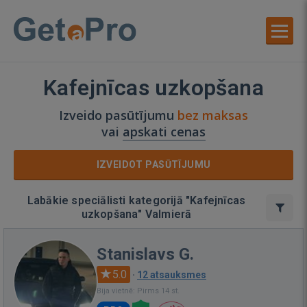
Kafejnīcas uzkopšana
Izveido pasūtījumu
bez maksas
vai
apskati cenas
IZVEIDOT PASŪTĪJUMU
Labākie speciālisti kategorijā "Kafejnīcas
uzkopšana" Valmierā
Stanislavs G.
5.0
·
12 atsauksmes
Bija vietnē: Pirms 14 st.