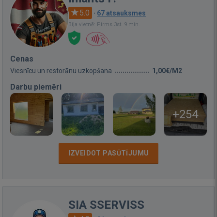
5.0
·
67 atsauksmes
Bija vietnē: Pirms 3st. 9 min.
Cenas
Viesnīcu un restorānu uzkopšana
1,00€/M2
Darbu piemēri
+254
IZVEIDOT PASŪTĪJUMU
SIA SSERVISS