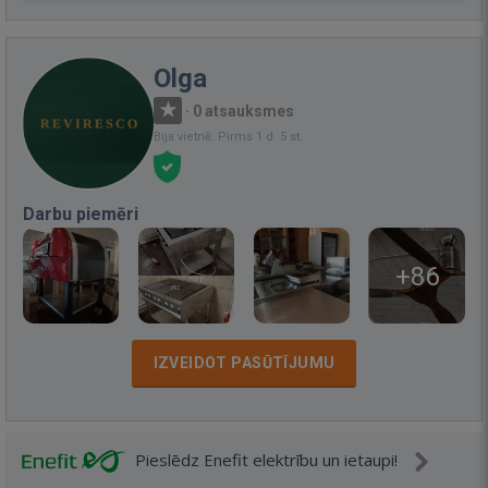
Olga
·
0 atsauksmes
Bija vietnē: Pirms 1 d. 5 st.
Darbu piemēri
+86
IZVEIDOT PASŪTĪJUMU
Pieslēdz Enefit elektrību un ietaupi!