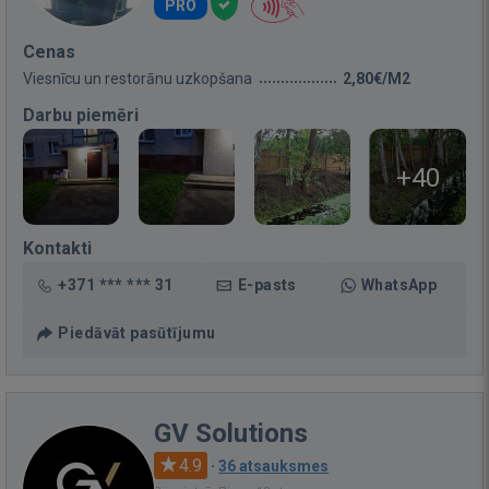
PRO
Cenas
Viesnīcu un restorānu uzkopšana
2,80€/M2
Darbu piemēri
+40
Kontakti
+371 *** *** 31
E-pasts
WhatsApp
Piedāvāt pasūtījumu
GV Solutions
4.9
·
36 atsauksmes