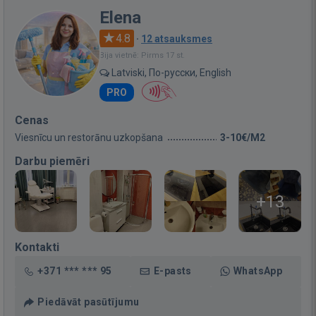
Elena
4.8
·
12 atsauksmes
Bija vietnē: Pirms 17 st.
Latviski, По-русски, English
PRO
Cenas
Viesnīcu un restorānu uzkopšana
3-10€/M2
Darbu piemēri
+13
Kontakti
+371 *** *** 95
E-pasts
WhatsApp
Piedāvāt pasūtījumu