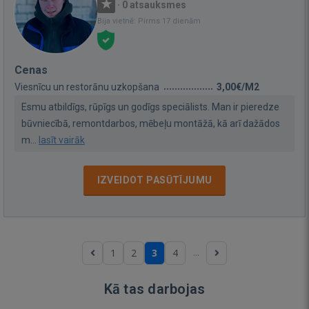
·
0 atsauksmes
Bija vietnē: Pirms 17 dienām
Cenas
Viesnīcu un restorānu uzkopšana
3,00€/M2
Esmu atbildīgs, rūpīgs un godīgs speciālists. Man ir pieredze
būvniecībā, remontdarbos, mēbeļu montāžā, kā arī dažādos
m...
lasīt vairāk
IZVEIDOT PASŪTĪJUMU
...
1
2
3
4
Kā tas darbojas