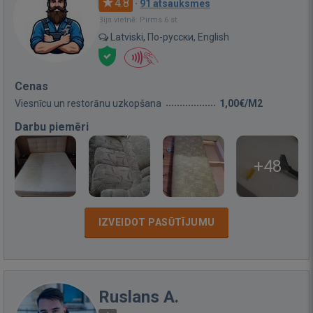
4.8
·
91 atsauksmes
Bija vietnē: Pirms 6 st.
Latviski, По-русски, English
Cenas
Viesnīcu un restorānu uzkopšana
1,00€/M2
Darbu piemēri
+48
IZVEIDOT PASŪTĪJUMU
Ruslans A.