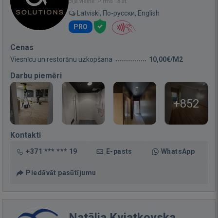
Bija vietnē: Pirms 18 st.
Latviski, По-русски, English
PRO
Cenas
Viesnīcu un restorānu uzkopšana
10,00€/M2
Darbu piemēri
+852
Kontakti
+371 *** *** 19
E-pasts
WhatsApp
Piedāvāt pasūtījumu
Natālja Kvjatkovska