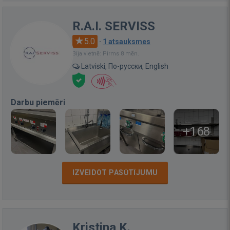
R.A.I. SERVISS
5.0
·
1 atsauksmes
Bija vietnē: Pirms 8 mēn.
Latviski, По-русски, English
Darbu piemēri
+168
IZVEIDOT PASŪTĪJUMU
Kristina K.