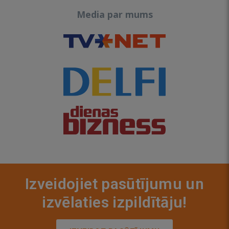
Media par mums
Izveidojiet pasūtījumu un
izvēlaties izpildītāju!