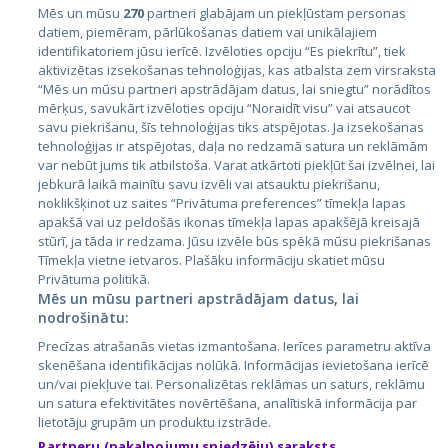
Mēs un mūsu
270
partneri glabājam un piekļūstam personas
datiem, piemēram, pārlūkošanas datiem vai unikālajiem
identifikatoriem jūsu ierīcē. Izvēloties opciju “Es piekrītu”, tiek
Valstis
aktivizētas izsekošanas tehnoloģijas, kas atbalsta zem virsraksta
Igaunija
“Mēs un mūsu partneri apstrādājam datus, lai sniegtu” norādītos
mērķus, savukārt izvēloties opciju “Noraidīt visu” vai atsaucot
Latvija
savu piekrišanu, šīs tehnoloģijas tiks atspējotas. Ja izsekošanas
tehnoloģijas ir atspējotas, daļa no redzamā satura un reklāmām
Lietuva
var nebūt jums tik atbilstoša. Varat atkārtoti piekļūt šai izvēlnei, lai
jebkurā laikā mainītu savu izvēli vai atsauktu piekrišanu,
noklikšķinot uz saites “Privātuma preferences” tīmekļa lapas
apakšā vai uz peldošās ikonas tīmekļa lapas apakšējā kreisajā
stūrī, ja tāda ir redzama. Jūsu izvēle būs spēkā mūsu piekrišanas
Tīmekļa vietne ietvaros. Plašāku informāciju skatiet mūsu
Privātuma politikā.
Mēs un mūsu partneri apstrādājam datus, lai
nodrošinātu:
City24.lv
CVbankas.lt
Precīzas atrašanās vietas izmantošana. Ierīces parametru aktīva
City24.ee
Kainos.lt
skenēšana identifikācijas nolūkā. Informācijas ievietošana ierīcē
un/vai piekļuve tai. Personalizētas reklāmas un saturs, reklāmu
GetaPro.lv
Paslaugos.lt
un satura efektivitātes novērtēšana, analītiskā informācija par
GetaPro.ee
auto24.ee
lietotāju grupām un produktu izstrāde.
Skelbiu.lt
KV.ee
Partneru (pakalpojumu sniedzēju) saraksts