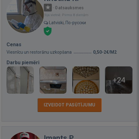
·
0 atsauksmes
Bija vietnē: Pirms 8 dienām
Latviski, По-русски
Cenas
Viesnīcu un restorānu uzkopšana
0,50-2€/M2
Darbu piemēri
+24
IZVEIDOT PASŪTĪJUMU
Imants P.