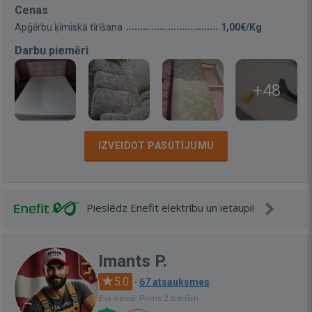
Cenas
Apģērbu ķīmiskā tīrīšana
1,00€/Kg
Darbu piemēri
+48
IZVEIDOT PASŪTĪJUMU
Pieslēdz Enefit elektrību un ietaupi!
Imants P.
5.0
·
67 atsauksmes
Bija vietnē: Pirms 2 dienām