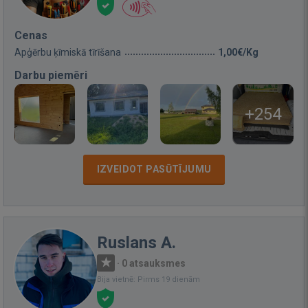
Cenas
Apģērbu ķīmiskā tīrīšana
1,00€/Kg
Darbu piemēri
+254
IZVEIDOT PASŪTĪJUMU
Ruslans A.
·
0 atsauksmes
Bija vietnē: Pirms 19 dienām