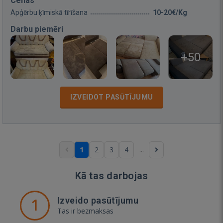
Cenas
Apģērbu ķīmiskā tīrīšana
10-20€/Kg
Darbu piemēri
+50
IZVEIDOT PASŪTĪJUMU
...
1
2
3
4
Kā tas darbojas
1
Izveido pasūtījumu
Tas ir bezmaksas