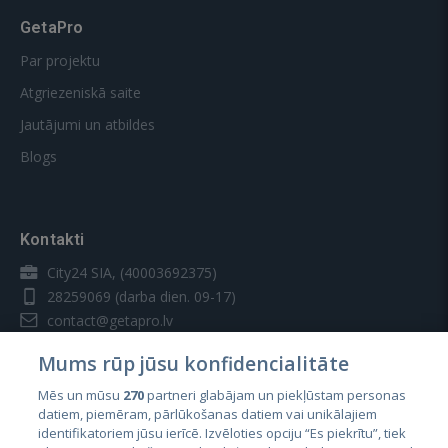
GetaPro
Par projektu
Atgriezeniskā saite
Jautājumi un atbildes
Blogs
Kontakti
City24 SIA, (40003692375)
28259069
(darba dien. 09-17)
contact@getapro.lv
Mums rūp jūsu konfidencialitāte
Mēs un mūsu
270
partneri glabājam un piekļūstam personas
datiem, piemēram, pārlūkošanas datiem vai unikālajiem
identifikatoriem jūsu ierīcē. Izvēloties opciju “Es piekrītu”, tiek
Valstis