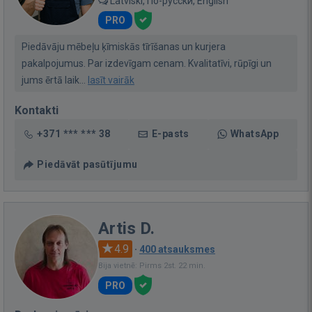
Latviski, По-русски, English
PRO
Piedāvāju mēbeļu ķīmiskās tīrīšanas un kurjera
pakalpojumus. Par izdevīgam cenam. Kvalitatīvi, rūpīgi un
jums ērtā laik...
lasīt vairāk
Kontakti
+371 *** *** 38
E-pasts
WhatsApp
Piedāvāt pasūtījumu
Artis D.
4.9
·
400 atsauksmes
Bija vietnē: Pirms 2st. 22 min.
PRO