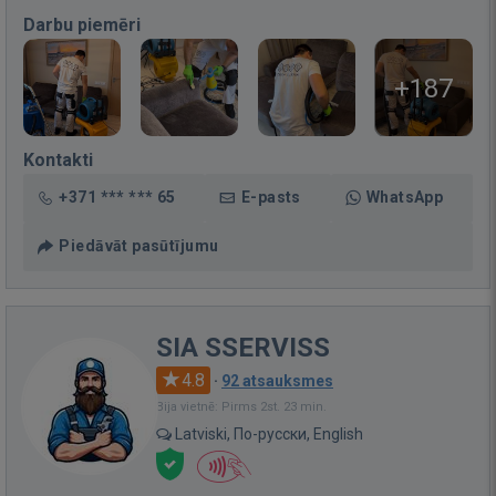
Darbu piemēri
+187
Kontakti
+371 *** *** 65
E-pasts
WhatsApp
Piedāvāt pasūtījumu
SIA SSERVISS
4.8
·
92 atsauksmes
Bija vietnē: Pirms 2st. 23 min.
Latviski, По-русски, English