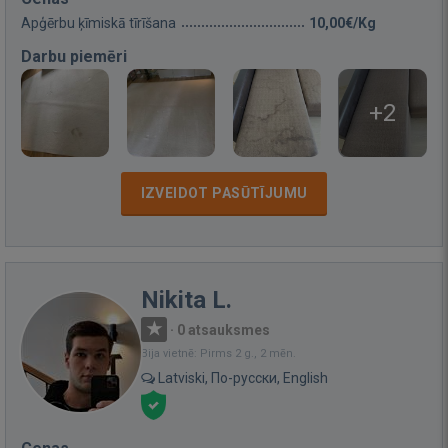
Apģērbu ķīmiskā tīrīšana
10,00€/Kg
Darbu piemēri
+2
IZVEIDOT PASŪTĪJUMU
Nikita L.
·
0 atsauksmes
Bija vietnē: Pirms 2 g., 2 mēn.
Latviski, По-русски, English