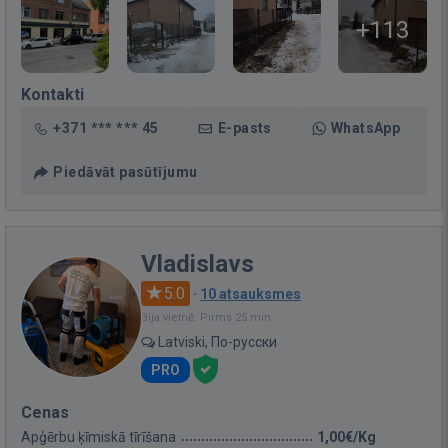
+113
Kontakti
+371 *** *** 45
E-pasts
WhatsApp
Piedāvāt pasūtījumu
Vladislavs
5.0
·
10 atsauksmes
Bija vietnē: Pirms 25 min.
Latviski, По-русски
PRO
Cenas
Apģērbu ķīmiskā tīrīšana
1,00€/Kg