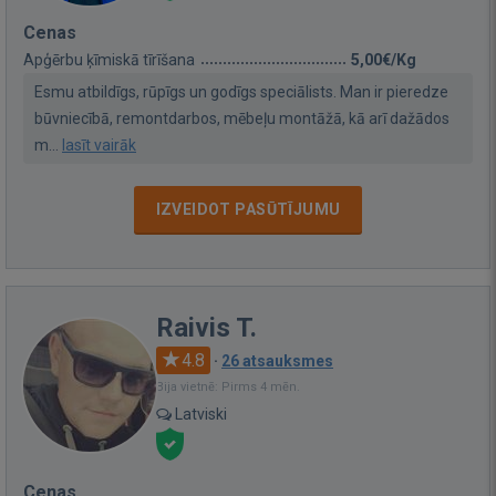
Cenas
Apģērbu ķīmiskā tīrīšana
5,00€/Kg
Esmu atbildīgs, rūpīgs un godīgs speciālists. Man ir pieredze
būvniecībā, remontdarbos, mēbeļu montāžā, kā arī dažādos
m...
lasīt vairāk
IZVEIDOT PASŪTĪJUMU
Raivis T.
4.8
·
26 atsauksmes
Bija vietnē: Pirms 4 mēn.
Latviski
Cenas