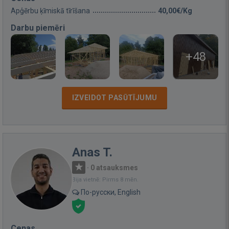
Apģērbu ķīmiskā tīrīšana
40,00€/Kg
Darbu piemēri
+48
IZVEIDOT PASŪTĪJUMU
Anas T.
·
0 atsauksmes
Bija vietnē: Pirms 8 mēn.
По-русски, English
Cenas