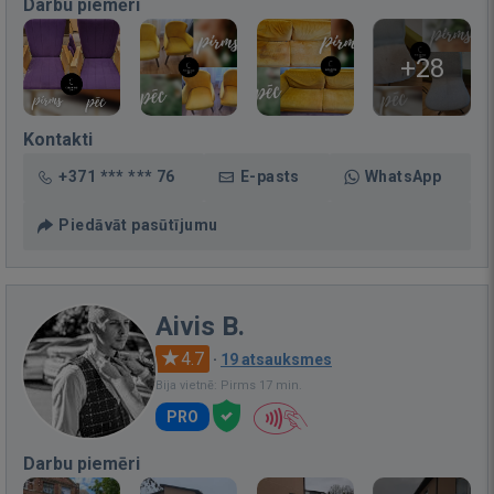
Darbu piemēri
+28
Kontakti
+371 *** *** 76
E-pasts
WhatsApp
Piedāvāt pasūtījumu
Aivis B.
4.7
·
19 atsauksmes
Bija vietnē: Pirms 17 min.
PRO
Darbu piemēri