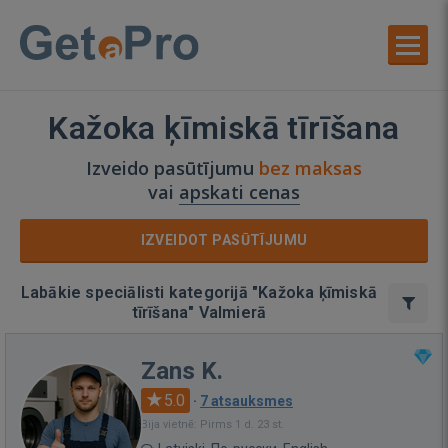
Kažoka ķīmiskā tīrīšana
Izveido pasūtījumu
bez maksas
vai
apskati cenas
IZVEIDOT PASŪTĪJUMU
Labākie speciālisti kategorijā "Kažoka ķīmiskā
tīrīšana" Valmierā
Zans K.
5.0
·
7 atsauksmes
Bija vietnē: Pirms 1 d. 23 st.