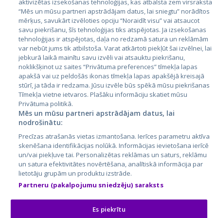
aktivizētas izsekošanas tehnoloģijas, kas atbalsta zem virsraksta
Igaunija
“Mēs un mūsu partneri apstrādājam datus, lai sniegtu” norādītos
mērķus, savukārt izvēloties opciju “Noraidīt visu” vai atsaucot
Latvija
savu piekrišanu, šīs tehnoloģijas tiks atspējotas. Ja izsekošanas
tehnoloģijas ir atspējotas, daļa no redzamā satura un reklāmām
Lietuva
var nebūt jums tik atbilstoša. Varat atkārtoti piekļūt šai izvēlnei, lai
jebkurā laikā mainītu savu izvēli vai atsauktu piekrišanu,
noklikšķinot uz saites “Privātuma preferences” tīmekļa lapas
apakšā vai uz peldošās ikonas tīmekļa lapas apakšējā kreisajā
stūrī, ja tāda ir redzama. Jūsu izvēle būs spēkā mūsu piekrišanas
Tīmekļa vietne ietvaros. Plašāku informāciju skatiet mūsu
Privātuma politikā.
Mēs un mūsu partneri apstrādājam datus, lai
nodrošinātu:
City24.lv
CVbankas.lt
Precīzas atrašanās vietas izmantošana. Ierīces parametru aktīva
City24.ee
Kainos.lt
skenēšana identifikācijas nolūkā. Informācijas ievietošana ierīcē
un/vai piekļuve tai. Personalizētas reklāmas un saturs, reklāmu
GetaPro.lv
Paslaugos.lt
un satura efektivitātes novērtēšana, analītiskā informācija par
GetaPro.ee
auto24.ee
lietotāju grupām un produktu izstrāde.
Skelbiu.lt
KV.ee
Partneru (pakalpojumu sniedzēju) saraksts
Autoplius.lt
Osta.ee
Aruodas.lt
KuldneBörs.ee
Es piekrītu