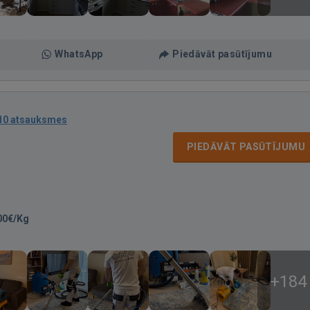
WhatsApp
Piedāvāt pasūtījumu
10 atsauksmes
PIEDĀVĀT PASŪTĪJUMU
00€/Kg
+184