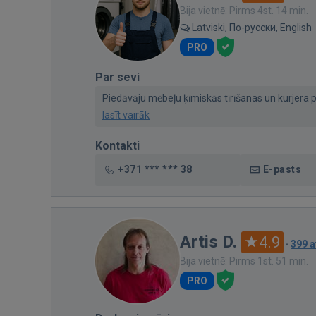
Bija vietnē: Pirms 4st. 14 min.
Latviski, По-русски, English
PRO
Par sevi
Piedāvāju mēbeļu ķīmiskās tīrīšanas un kurjera pa
lasīt vairāk
Kontakti
+371 *** *** 38
E-pasts
Artis D.
4.9
·
399 
Bija vietnē: Pirms 1st. 51 min.
PRO