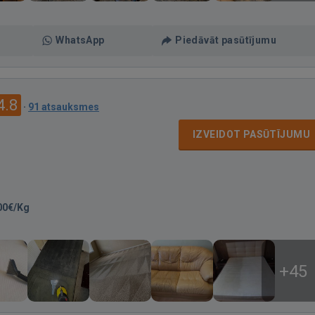
WhatsApp
Piedāvāt pasūtījumu
4.8
·
91 atsauksmes
IZVEIDOT PASŪTĪJUMU
00€/Kg
+45