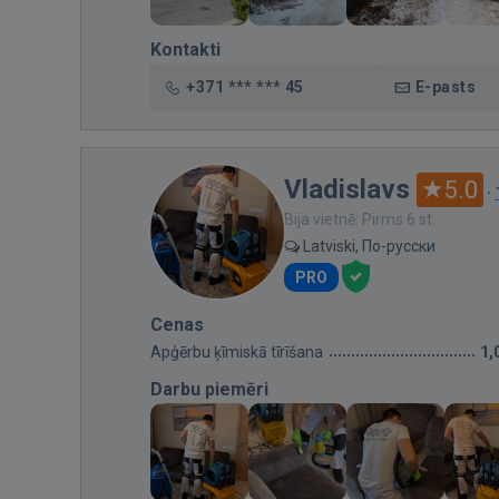
Kontakti
+371 *** *** 45
E-pasts
Vladislavs
5.0
·
Bija vietnē: Pirms 6 st.
Latviski, По-русски
PRO
Cenas
Apģērbu ķīmiskā tīrīšana
1,
Darbu piemēri