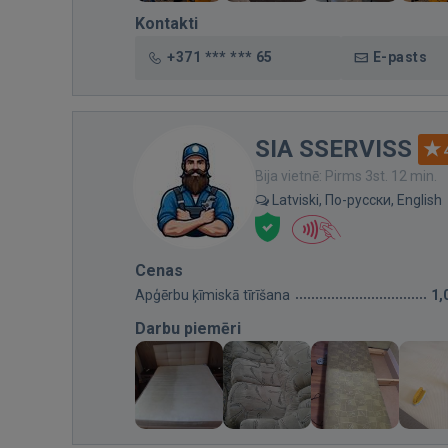
Kontakti
+371 *** *** 65
E-pasts
SIA SSERVISS
Bija vietnē: Pirms 3st. 12 min.
Latviski, По-русски, English
Cenas
Apģērbu ķīmiskā tīrīšana
1,
Darbu piemēri