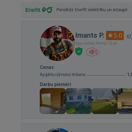
Pieslēdz Enefit elektrību un ietaupi!
Imants P.
5.0
·
67
Bija vietnē: Pirms 15 st.
Cenas
Apģērbu ķīmiskā tīrīšana
1,
Darbu piemēri