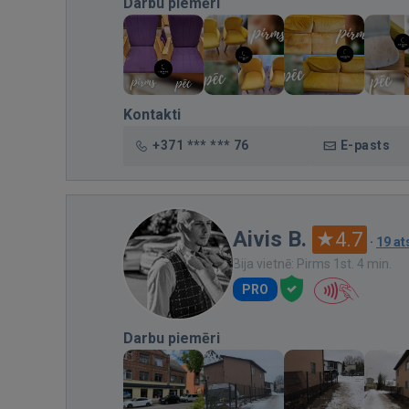
Darbu piemēri
Kontakti
+371 *** *** 76
E-pasts
Aivis B.
4.7
·
19 a
Bija vietnē: Pirms 1st. 4 min.
PRO
Darbu piemēri