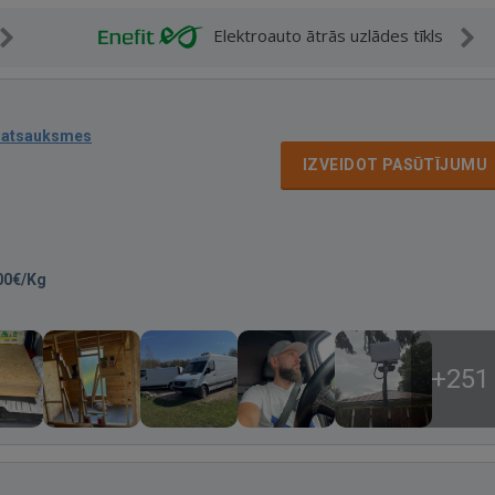
Elektroauto ātrās uzlādes tīkls
 atsauksmes
IZVEIDOT PASŪTĪJUMU
00€/Kg
+251