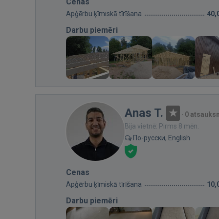
Cenas
Apģērbu ķīmiskā tīrīšana
40,
Darbu piemēri
Anas T.
·
0 atsauks
Bija vietnē: Pirms 8 mēn.
По-русски, English
Cenas
Apģērbu ķīmiskā tīrīšana
10,
Darbu piemēri