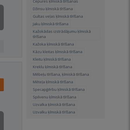
Cepures ķīmiskā tīrīšanas
Džinsu ķīmiskā tīrīšana
Gultas veļas ķīmiskā tīrīšana
Jaku ķīmiskā tīrīšana
Kažokādas izstrādājumu ķīmiskā
tīrīšana
Kažoka ķīmiskā tīrīšana
Kāzu kleitas ķīmiskā tīrīšana
Kleitu ķīmiskā tīrīšana
Kreklu ķīmiskā tīrīšana
Mēbeļu tīrīšana, ķīmiskā tīrīšana
Mēteļa ķīmiskā tīrīšana
Specapģērbu ķīmiskā tīrīšana
Spilvenu ķīmiskā tīrīšana
Uzvalka ķīmiskā tīrīšana
Uzvalku ķīmiskā tīrīšana