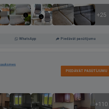
+25
WhatsApp
Piedāvāt pasūtījumu
tsauksmes
PIEDĀVĀT PASŪTĪJUMU
+110