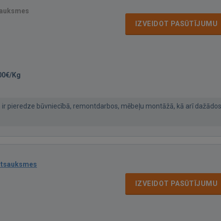
sauksmes
IZVEIDOT PASŪTĪJUMU
00€/Kg
an ir pieredze būvniecībā, remontdarbos, mēbeļu montāžā, kā arī dažādo
atsauksmes
IZVEIDOT PASŪTĪJUMU