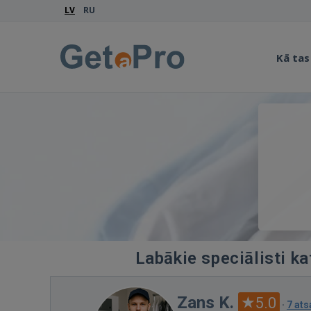
LV
RU
Kā tas
Labākie speciālisti ka
Zans K.
5.0
·
7 at