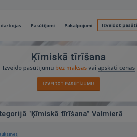
Izveidot pasūt
 darbojas
Pasūtījumi
Pakalpojumi
Ķīmiskā tīrīšana
Izveido pasūtījumu
bez maksas
vai
apskati cenas
IZVEIDOT PASŪTĪJUMU
tegorijā "Ķīmiskā tīrīšana" Valmierā
sauksmes