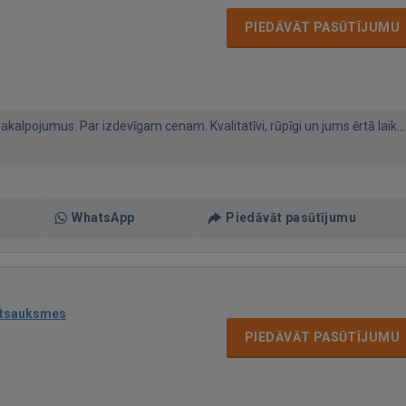
PIEDĀVĀT PASŪTĪJUMU
kalpojumus. Par izdevīgam cenam. Kvalitatīvi, rūpīgi un jums ērtā laik...
WhatsApp
Piedāvāt pasūtījumu
atsauksmes
PIEDĀVĀT PASŪTĪJUMU