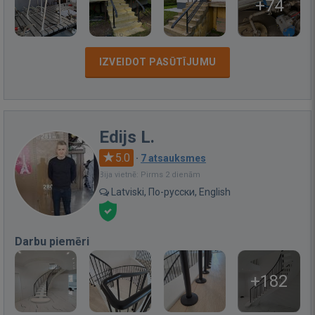
+74
IZVEIDOT PASŪTĪJUMU
Edijs L.
5.0
·
7 atsauksmes
Bija vietnē: Pirms 2 dienām
Latviski, По-русски, English
Darbu piemēri
+182