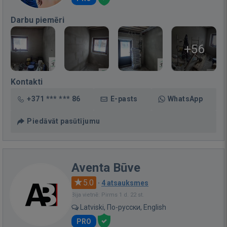
Darbu piemēri
+56
Kontakti
+371 *** *** 86
E-pasts
WhatsApp
Piedāvāt pasūtījumu
Aventa Būve
5.0
·
4 atsauksmes
Bija vietnē: Pirms 1 d. 22 st.
Latviski, По-русски, English
PRO