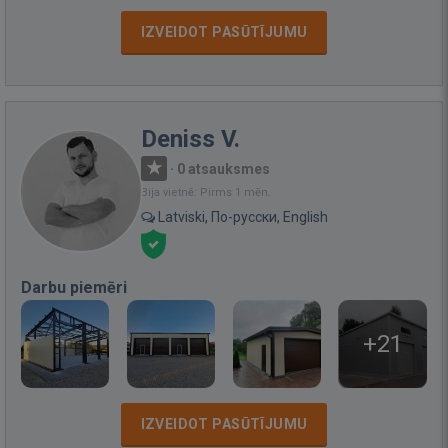
IZVEIDOT PASŪTĪJUMU
Deniss V.
·
0 atsauksmes
Bija vietnē: Pirms 1 mēn.
Latviski, По-русски, English
Darbu piemēri
+21
IZVEIDOT PASŪTĪJUMU