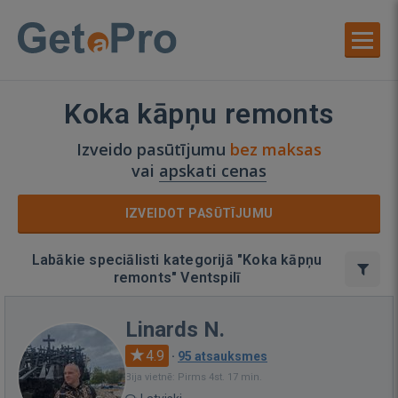
Koka kāpņu remonts
Izveido pasūtījumu
bez maksas
vai
apskati cenas
IZVEIDOT PASŪTĪJUMU
Labākie speciālisti kategorijā "Koka kāpņu
remonts" Ventspilī
Linards N.
4.9
·
95 atsauksmes
Bija vietnē: Pirms 4st. 17 min.