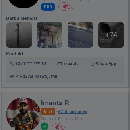
PRO
Darbu piemēri
+74
Kontakti
+371 *** *** 19
E-pasts
WhatsApp
Piedāvāt pasūtījumu
Imants P.
5.0
·
67 atsauksmes
Bija vietnē: Pirms 1st. 45 min.