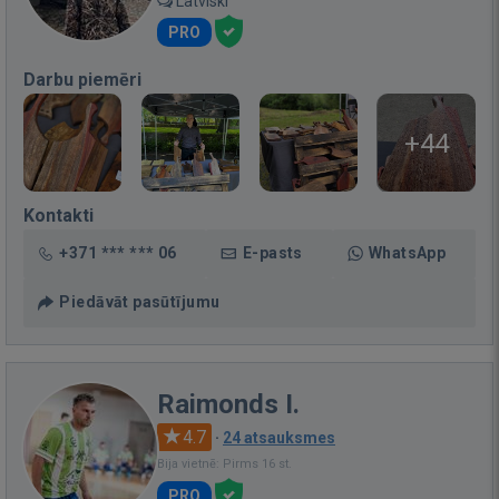
Latviski
PRO
Darbu piemēri
+44
Kontakti
+371 *** *** 06
E-pasts
WhatsApp
Piedāvāt pasūtījumu
Raimonds I.
4.7
·
24 atsauksmes
Bija vietnē: Pirms 16 st.
PRO