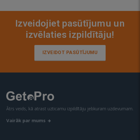
Izveidojiet pasūtījumu un
izvēlaties izpildītāju!
IZVEIDOT PASŪTĪJUMU
Ātrs veids, kā atrast uzticamu izpildītāju jebkuram uzdevumam.
Vairāk par mums