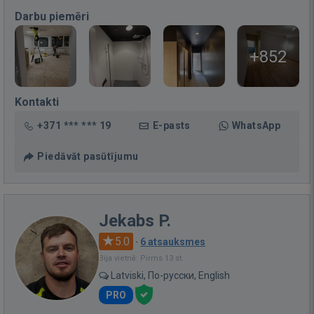
Darbu piemēri
+852
Kontakti
+371 *** *** 19
E-pasts
WhatsApp
Piedāvāt pasūtījumu
Jekabs P.
5.0
·
6 atsauksmes
Bija vietnē: Pirms 13 st.
Latviski, По-русски, English
PRO