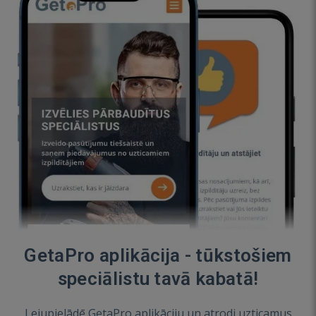
GetaPro aplikācija - tūkstošiem
speciālistu tavā kabatā!
Lejupielādē GetaPro aplikāciju un atrodi uzticamus