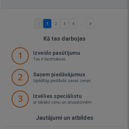
...
1
2
3
4
Kā tas darbojas
1
Izveido pasūtījumu
Tas ir bezmaksas
2
Saņem piedāvājumus
Izpildītāji piedāvās savas cenas
3
Izvēlies speciālistu
ar labāko cenu un atsauksmēm
Jautājumi un atbildes