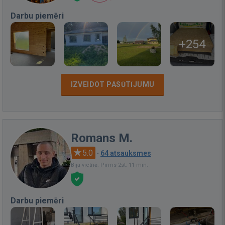
Darbu piemēri
+254
IZVEIDOT PASŪTĪJUMU
Romans M.
5.0
·
64 atsauksmes
Bija vietnē: Pirms 2st. 11 min.
Darbu piemēri