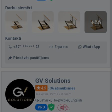
Darbu piemēri
+66
Kontakti
+371 *** *** 23
E-pasts
WhatsApp
Piedāvāt pasūtījumu
GV Solutions
4.9
·
36 atsauksmes
Bija vietnē: Pirms 2 dienām
Latviski, По-русски, English
PRO