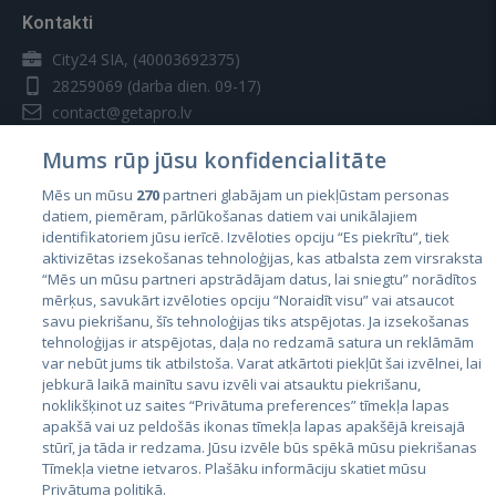
Kontakti
City24 SIA, (40003692375)
28259069
(darba dien. 09-17)
contact@getapro.lv
Mums rūp jūsu konfidencialitāte
Mēs un mūsu
270
partneri glabājam un piekļūstam personas
datiem, piemēram, pārlūkošanas datiem vai unikālajiem
identifikatoriem jūsu ierīcē. Izvēloties opciju “Es piekrītu”, tiek
Valstis
aktivizētas izsekošanas tehnoloģijas, kas atbalsta zem virsraksta
Igaunija
“Mēs un mūsu partneri apstrādājam datus, lai sniegtu” norādītos
mērķus, savukārt izvēloties opciju “Noraidīt visu” vai atsaucot
Latvija
savu piekrišanu, šīs tehnoloģijas tiks atspējotas. Ja izsekošanas
tehnoloģijas ir atspējotas, daļa no redzamā satura un reklāmām
Lietuva
var nebūt jums tik atbilstoša. Varat atkārtoti piekļūt šai izvēlnei, lai
jebkurā laikā mainītu savu izvēli vai atsauktu piekrišanu,
noklikšķinot uz saites “Privātuma preferences” tīmekļa lapas
apakšā vai uz peldošās ikonas tīmekļa lapas apakšējā kreisajā
stūrī, ja tāda ir redzama. Jūsu izvēle būs spēkā mūsu piekrišanas
Tīmekļa vietne ietvaros. Plašāku informāciju skatiet mūsu
Privātuma politikā.