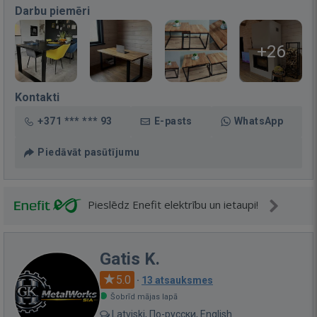
Darbu piemēri
+26
Kontakti
+371 *** *** 93
E-pasts
WhatsApp
Piedāvāt pasūtījumu
Pieslēdz Enefit elektrību un ietaupi!
Gatis K.
5.0
·
13 atsauksmes
Šobrīd mājas lapā
Latviski, По-русски, English