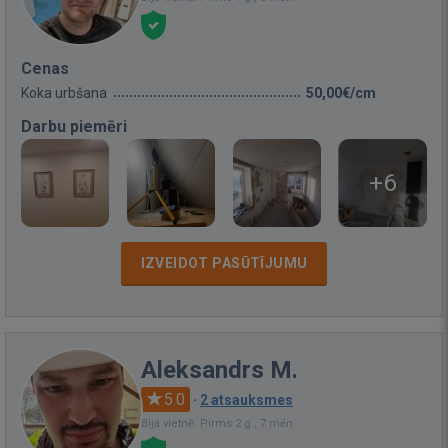
Cenas
Koka urbšana
50,00€/cm
Darbu piemēri
+6
IZVEIDOT PASŪTĪJUMU
Aleksandrs M.
5.0
·
2 atsauksmes
Bija vietnē: Pirms 2 g., 7 mēn.