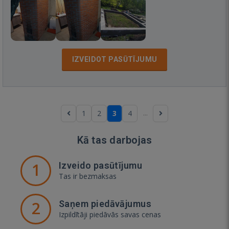
IZVEIDOT PASŪTĪJUMU
...
1
2
3
4
Kā tas darbojas
1
Izveido pasūtījumu
Tas ir bezmaksas
2
Saņem piedāvājumus
Izpildītāji piedāvās savas cenas