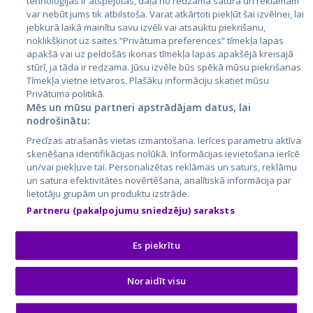
tehnoloģijas ir atspējotas, daļa no redzamā satura un reklāmām
Lietuva
var nebūt jums tik atbilstoša. Varat atkārtoti piekļūt šai izvēlnei, lai
jebkurā laikā mainītu savu izvēli vai atsauktu piekrišanu,
noklikšķinot uz saites “Privātuma preferences” tīmekļa lapas
apakšā vai uz peldošās ikonas tīmekļa lapas apakšējā kreisajā
stūrī, ja tāda ir redzama. Jūsu izvēle būs spēkā mūsu piekrišanas
Tīmekļa vietne ietvaros. Plašāku informāciju skatiet mūsu
Privātuma politikā.
Mēs un mūsu partneri apstrādājam datus, lai
nodrošinātu:
City24.lv
CVbankas.lt
Precīzas atrašanās vietas izmantošana. Ierīces parametru aktīva
City24.ee
Kainos.lt
skenēšana identifikācijas nolūkā. Informācijas ievietošana ierīcē
un/vai piekļuve tai. Personalizētas reklāmas un saturs, reklāmu
GetaPro.lv
Paslaugos.lt
un satura efektivitātes novērtēšana, analītiskā informācija par
GetaPro.ee
auto24.ee
lietotāju grupām un produktu izstrāde.
Skelbiu.lt
KV.ee
Partneru (pakalpojumu sniedzēju) saraksts
Autoplius.lt
Osta.ee
Aruodas.lt
KuldneBörs.ee
Es piekrītu
Noraidīt visu
© 2026 GetaPro. Visas tiesības aizsargātas.