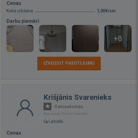
Cenas
Koka urbšana
1,00€/cm
Darbu piemēri
+8
IZVEIDOT PASŪTĪJUMU
Krišjānis Svarenieks
·
0 atsauksmes
Bija vietnē: Pirms 5 dienām
Latviski
Cenas