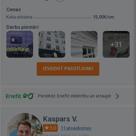
Cenas
Koka urbšana
15,00€/cm
Darbu piemēri
+31
IZVEIDOT PASŪTĪJUMU
Pieslēdz Enefit elektrību un ietaupi!
Kaspars V.
5.0
·
11 atsauksmes
Bija vietnē: Pirms 1 g., 5 mēn.