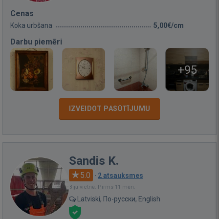
Cenas
Koka urbšana
5,00€/cm
Darbu piemēri
+95
IZVEIDOT PASŪTĪJUMU
Sandis K.
5.0
·
2 atsauksmes
Bija vietnē: Pirms 11 mēn.
Latviski, По-русски, English