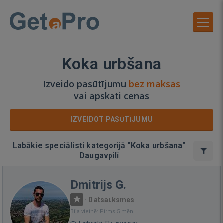
Koka urbšana
Izveido pasūtījumu
bez maksas
vai
apskati cenas
IZVEIDOT PASŪTĪJUMU
Labākie speciālisti kategorijā "Koka urbšana"
Daugavpilī
Dmitrijs G.
·
0 atsauksmes
Bija vietnē: Pirms 5 mēn.