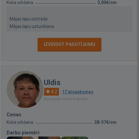
Koka urbšana
3,00€/cm
Mājas lapu izstrāde
Mājas lapu uzturēšana
IZVEIDOT PASŪTĪJUMU
Uldis
4.2
·
17 atsauksmes
Bija vietnē: Pirms 8 dienām
Cenas
Koka urbšana
28-37€/cm
Darbu piemēri