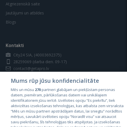
Atgriezeniskā saite
Jautājumi un atbildes
Blogs
Kontakti
City24 SIA, (40003692375)
28259069
(darba dien. 09-17)
contact@getapro.lv
Mums rūp jūsu konfidencialitāte
Mēs un mūsu
270
partneri glabājam un piekļūstam personas
datiem, piemēram, pārlūkošanas datiem vai unikālajiem
identifikatoriem jūsu ierīcē. Izvēloties opciju “Es piekrītu”, tiek
Valstis
aktivizētas izsekošanas tehnoloģijas, kas atbalsta zem virsraksta
Igaunija
“Mēs un mūsu partneri apstrādājam datus, lai sniegtu” norādītos
mērķus, savukārt izvēloties opciju “Noraidīt visu” vai atsaucot
Latvija
savu piekrišanu, šīs tehnoloģijas tiks atspējotas. Ja izsekošanas