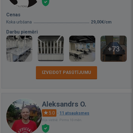
Cenas
Koka urbšana
29,00€/cm
Darbu piemēri
+73
IZVEIDOT PASŪTĪJUMU
Aleksandrs O.
5.0
·
11 atsauksmes
Bija vietnē: Pirms 10 mēn.