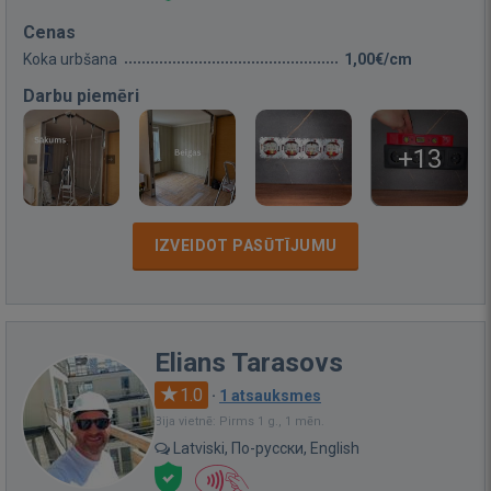
Cenas
Koka urbšana
1,00€/cm
Darbu piemēri
+13
IZVEIDOT PASŪTĪJUMU
Elians Tarasovs
1.0
·
1 atsauksmes
Bija vietnē: Pirms 1 g., 1 mēn.
Latviski, По-русски, English