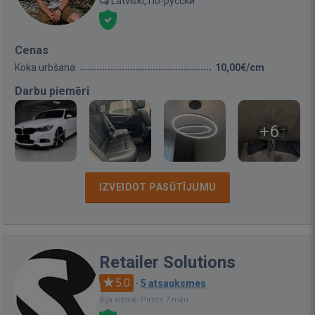
Latviski, По-русски
Cenas
Koka urbšana
10,00€/cm
Darbu piemēri
+6
IZVEIDOT PASŪTĪJUMU
Retailer Solutions
5.0
·
5 atsauksmes
Bija vietnē: Pirms 7 mēn.