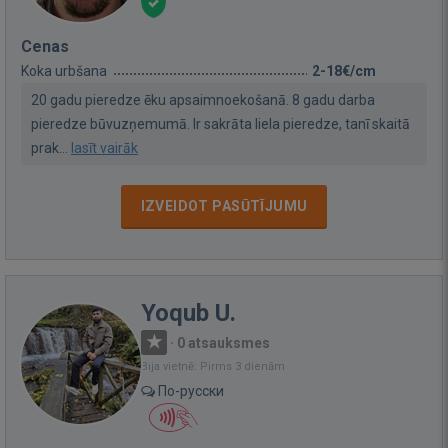
Cenas
Koka urbšana
2-18€/cm
20 gadu pieredze ēku apsaimnoekošanā. 8 gadu darba
pieredze būvuzņemumā. Ir sakrāta liela pieredze, tanī skaitā
prak...
lasīt vairāk
IZVEIDOT PASŪTĪJUMU
Yoqub U.
·
0 atsauksmes
Bija vietnē: Pirms 3 dienām
По-русски