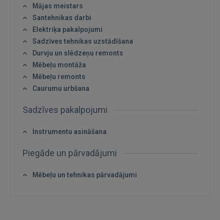
Mājas meistars
Santehnikas darbi
Aizmirsāt paroli?
Atcerēties?
Elektriķa pakalpojumi
Sadzīves tehnikas uzstādīšana
FACEBOOK
Durvju un slēdzeņu remonts
Mēbeļu montāža
Mēbeļu remonts
GOOGLE
Caurumu urbšana
 Sign in with Apple
Sadzīves pakalpojumi
Vēl neesat reģistrējies?
Instrumentu asināšana
REĢISTRĀCIJA
Piegāde un pārvadājumi
Mēbeļu un tehnikas pārvadājumi