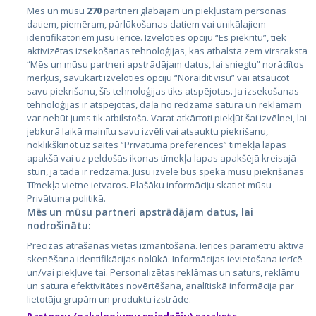
Mēs un mūsu
270
partneri glabājam un piekļūstam personas
datiem, piemēram, pārlūkošanas datiem vai unikālajiem
Valstis
identifikatoriem jūsu ierīcē. Izvēloties opciju “Es piekrītu”, tiek
aktivizētas izsekošanas tehnoloģijas, kas atbalsta zem virsraksta
Igaunija
“Mēs un mūsu partneri apstrādājam datus, lai sniegtu” norādītos
Latvija
mērķus, savukārt izvēloties opciju “Noraidīt visu” vai atsaucot
savu piekrišanu, šīs tehnoloģijas tiks atspējotas. Ja izsekošanas
Lietuva
tehnoloģijas ir atspējotas, daļa no redzamā satura un reklāmām
var nebūt jums tik atbilstoša. Varat atkārtoti piekļūt šai izvēlnei, lai
jebkurā laikā mainītu savu izvēli vai atsauktu piekrišanu,
noklikšķinot uz saites “Privātuma preferences” tīmekļa lapas
apakšā vai uz peldošās ikonas tīmekļa lapas apakšējā kreisajā
stūrī, ja tāda ir redzama. Jūsu izvēle būs spēkā mūsu piekrišanas
Tīmekļa vietne ietvaros. Plašāku informāciju skatiet mūsu
Privātuma politikā.
Mēs un mūsu partneri apstrādājam datus, lai
nodrošinātu:
City24.lv
CVbankas.lt
Precīzas atrašanās vietas izmantošana. Ierīces parametru aktīva
City24.ee
Kainos.lt
skenēšana identifikācijas nolūkā. Informācijas ievietošana ierīcē
GetaPro.lv
Paslaugos.lt
un/vai piekļuve tai. Personalizētas reklāmas un saturs, reklāmu
GetaPro.ee
auto24.ee
un satura efektivitātes novērtēšana, analītiskā informācija par
lietotāju grupām un produktu izstrāde.
Skelbiu.lt
KV.ee