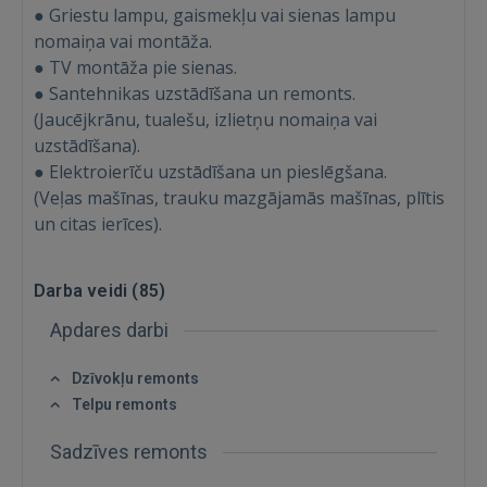
● Griestu lampu, gaismekļu vai sienas lampu
nomaiņa vai montāža.
● TV montāža pie sienas.
● Santehnikas uzstādīšana un remonts.
(Jaucējkrānu, tualešu, izlietņu nomaiņa vai
uzstādīšana).
● Elektroierīču uzstādīšana un pieslēgšana.
(Veļas mašīnas, trauku mazgājamās mašīnas, plītis
un citas ierīces).
Darba veidi (
85
)
Ienākt
Apdares darbi
Dzīvokļu remonts
Telpu remonts
Sadzīves remonts
IENĀKT