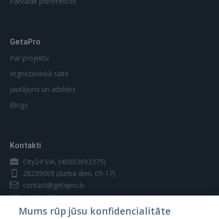
Pārvaldīt preferences
GetaPro
Par projektu
Atgriezeniskā saite
Jautājumi un atbildes
Blogs
Kontakti
City24 SIA, (40003692375)
28259069
(darba dien. 09-17)
contact@getapro.lv
Mums rūp jūsu konfidencialitāte