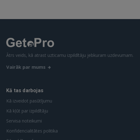
Ātrs veids, kā atrast uzticamu izpildītāju jebkuram uzdevumam.
Vairāk par mums
Kā tas darbojas
Kā izveidot pasūtījumu
Kā kļūt par izpildītāju
Servisa noteikumi
Konfidencialitātes politika