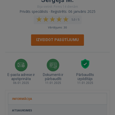
Bija vietnē: Pirms 14 dienām
Privāts speciālists · Reģistrēts: 06 janvāris 2025
5,0 / 5
Vērtējumi: 30
IZVEIDOT PASŪTĪJUMU
E-pasta adrese ir
Dokumenti ir
Pārbaudīts
apstiprināta
pārbaudīti
izpildītājs
06.01.2025
11.01.2025
11.01.2025
INFORMĀCIJA
ATSAUKSMES