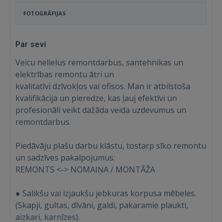
FOTOGRĀFIJAS
Par sevi
Veicu nelielus remontdarbus, santehnikas un
elektrības remontu ātri un
kvalitatīvi dzīvokļos vai ofisos. Man ir atbilstoša
kvalifikācija un pieredze, kas ļauj efektīvi un
profesionāli veikt dažāda veida uzdevumus un
remontdarbus.
Piedāvāju plašu darbu klāstu, tostarp sīko remontu
un sadzīves pakalpojumus:
REMONTS <-> NOMAIŅA / MONTĀŽA
● Salikšu vai izjaukšu jebkuras korpusa mēbeles.
(Skapji, gultas, dīvāni, galdi, pakaramie plaukti,
aizkari, karnīzes).