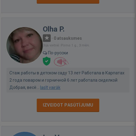
Olha P.
·
0 atsauksmes
Bija vietnē: Pirms 1 g., 3 mēn.
По-русски
Стаж работы в детском саду 13 лет Работала в Карпатах
2 года поваром и горничной 6 лет работала сиделкой
Добрая, весё...
lasīt vairāk
IZVEIDOT PASŪTĪJUMU