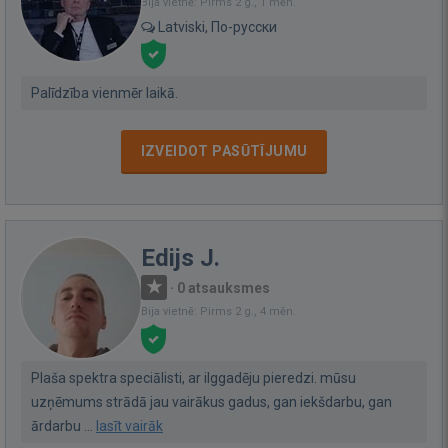
Bija vietnē: Pirms 2 g., 1 mēn.
Latviski, По-русски
Palīdzība vienmēr laikā.
IZVEIDOT PASŪTĪJUMU
Edijs J.
·
0 atsauksmes
Bija vietnē: Pirms 2 g., 4 mēn.
Plaša spektra speciālisti, ar ilggadēju pieredzi. mūsu
uzņēmums strādā jau vairākus gadus, gan iekšdarbu, gan
ārdarbu ...
lasīt vairāk