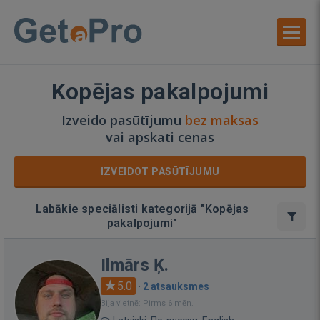
Kopējas pakalpojumi
Izveido pasūtījumu
bez maksas
vai
apskati cenas
IZVEIDOT PASŪTĪJUMU
Labākie speciālisti kategorijā "Kopējas
pakalpojumi"
Ilmārs Ķ.
5.0
·
2 atsauksmes
Bija vietnē: Pirms 6 mēn.