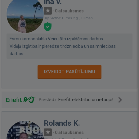
Ina V.
·
0 atsauksmes
Bija vietnē: Pirms 2 g., 10 mēn.
Esmu komonokibla.Veicu ātri izpildāmos darbus.
Vidējā izglītība.Ir pieredze tirdzniecībā un saimniecības
darbos.
IZVEIDOT PASŪTĪJUMU
Pieslēdz Enefit elektrību un ietaupi!
Rolands K.
·
0 atsauksmes