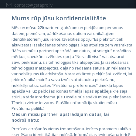
contact@getapro.lv
Mums rūp jūsu konfidencialitāte
Mēs un mūsu
270
partneri glabājam un piekļūstam personas
datiem, piemēram, pārlūkošanas datiem vai unikālajiem
identifikatoriem jūsu ierīcē. Izvēloties opciju “Es piekrītu”, tiek
Valstis
aktivizētas izsekošanas tehnoloģijas, kas atbalsta zem virsraksta
Igaunija
“Mēs un mūsu partneri apstrādājam datus, lai sniegtu” norādītos
mērķus, savukārt izvēloties opciju “Noraidīt visu” vai atsaucot
Latvija
savu piekrišanu, šīs tehnoloģijas tiks atspējotas. Ja izsekošanas
tehnoloģijas ir atspējotas, daļa no redzamā satura un reklāmām
Lietuva
var nebūt jums tik atbilstoša. Varat atkārtoti piekļūt šai izvēlnei, lai
jebkurā laikā mainītu savu izvēli vai atsauktu piekrišanu,
noklikšķinot uz saites “Privātuma preferences” tīmekļa lapas
apakšā vai uz peldošās ikonas tīmekļa lapas apakšējā kreisajā
stūrī, ja tāda ir redzama. Jūsu izvēle būs spēkā mūsu piekrišanas
Tīmekļa vietne ietvaros. Plašāku informāciju skatiet mūsu
Privātuma politikā.
Mēs un mūsu partneri apstrādājam datus, lai
nodrošinātu:
City24.lv
CVbankas.lt
Precīzas atrašanās vietas izmantošana. Ierīces parametru aktīva
City24.ee
Kainos.lt
skenēšana identifikācijas nolūkā. Informācijas ievietošana ierīcē