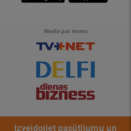
Media par mums
Izveidojiet pasūtījumu un