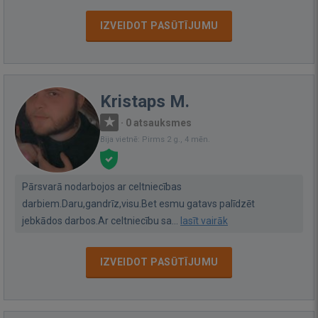
IZVEIDOT PASŪTĪJUMU
Kristaps M.
·
0 atsauksmes
Bija vietnē: Pirms 2 g., 4 mēn.
Pārsvarā nodarbojos ar celtniecības
darbiem.Daru,gandrīz,visu.Bet esmu gatavs palīdzēt
jebkādos darbos.Ar celtniecību sa...
lasīt vairāk
IZVEIDOT PASŪTĪJUMU