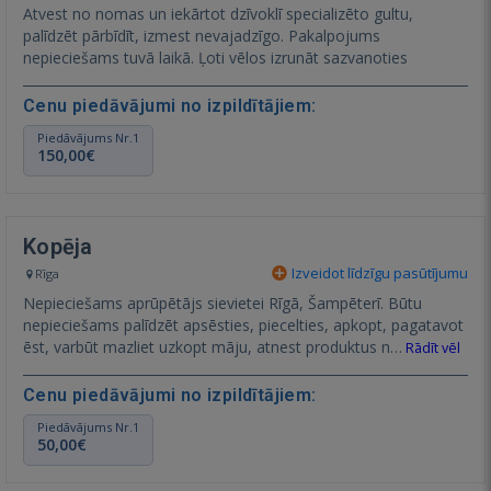
Atvest no nomas un iekārtot dzīvoklī specializēto gultu,
palīdzēt pārbīdīt, izmest nevajadzīgo. Pakalpojums
nepieciešams tuvā laikā. Ļoti vēlos izrunāt sazvanoties
Cenu piedāvājumi no izpildītājiem:
Piedāvājums Nr.1
150,00€
Kopēja
Izveidot līdzīgu pasūtījumu
Rīga
Nepieciešams aprūpētājs sievietei Rīgā, Šampēterī. Būtu
nepieciešams palīdzēt apsēsties, piecelties, apkopt, pagatavot
ēst, varbūt mazliet uzkopt māju, atnest produktus n…
Rādīt vēl
Cenu piedāvājumi no izpildītājiem:
Piedāvājums Nr.1
50,00€