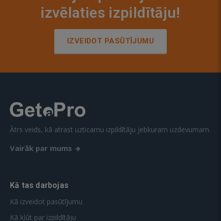
izvēlaties izpildītāju!
IZVEIDOT PASŪTĪJUMU
Ātrs veids, kā atrast uzticamu izpildītāju jebkuram uzdevumam.
Vairāk par mums
Kā tas darbojas
Kā izveidot pasūtījumu
Kā kļūt par izpildītāju