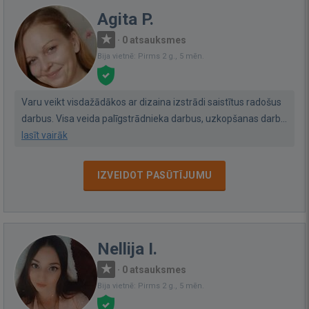
Agita P.
·
0 atsauksmes
Bija vietnē: Pirms 2 g., 5 mēn.
Varu veikt visdažādākos ar dizaina izstrādi saistītus radošus
darbus. Visa veida palīgstrādnieka darbus, uzkopšanas darb...
lasīt vairāk
IZVEIDOT PASŪTĪJUMU
Nellija I.
·
0 atsauksmes
Bija vietnē: Pirms 2 g., 5 mēn.