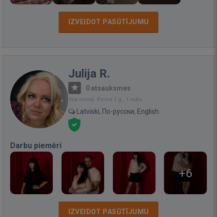
IZVEIDOT PASŪTĪJUMU
Julija R.
·
0 atsauksmes
Bija vietnē: Pirms 1 g., 1 mēn.
Latviski, По-русски, English
Darbu piemēri
+6
IZVEIDOT PASŪTĪJUMU