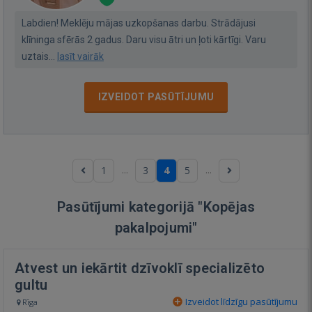
Labdien! Meklēju mājas uzkopšanas darbu. Strādājusi
klīninga sfērās 2 gadus. Daru visu ātri un ļoti kārtīgi. Varu
uztais...
lasīt vairāk
IZVEIDOT PASŪTĪJUMU
...
...
1
3
4
5
Pasūtījumi kategorijā "Kopējas
pakalpojumi"
Atvest un iekārtit dzīvoklī specializēto
gultu
Izveidot līdzīgu pasūtījumu
Rīga