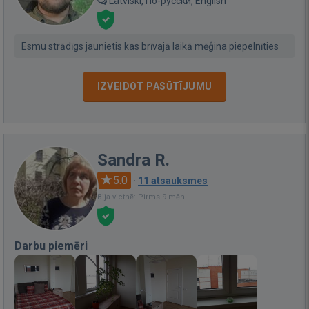
Latviski, По-русски, English
Esmu strādīgs jaunietis kas brīvajā laikā mēģina piepelnīties
IZVEIDOT PASŪTĪJUMU
Sandra R.
5.0
·
11 atsauksmes
Bija vietnē: Pirms 9 mēn.
Darbu piemēri