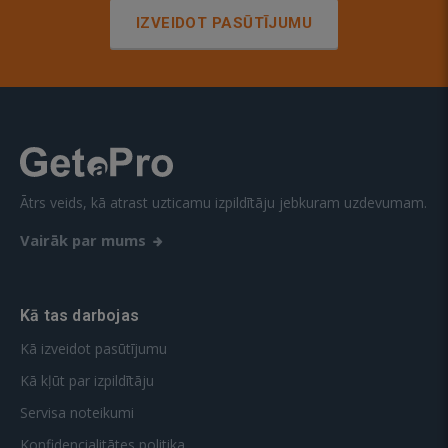
IZVEIDOT PASŪTĪJUMU
Ātrs veids, kā atrast uzticamu izpildītāju jebkuram uzdevumam.
Vairāk par mums
Kā tas darbojas
Kā izveidot pasūtījumu
Kā kļūt par izpildītāju
Servisa noteikumi
Konfidencialitātes politika