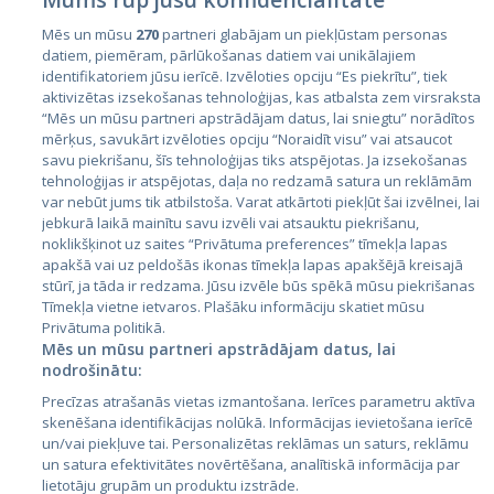
Mēs un mūsu
270
partneri glabājam un piekļūstam personas
datiem, piemēram, pārlūkošanas datiem vai unikālajiem
identifikatoriem jūsu ierīcē. Izvēloties opciju “Es piekrītu”, tiek
Valstis
aktivizētas izsekošanas tehnoloģijas, kas atbalsta zem virsraksta
Igaunija
“Mēs un mūsu partneri apstrādājam datus, lai sniegtu” norādītos
mērķus, savukārt izvēloties opciju “Noraidīt visu” vai atsaucot
Latvija
savu piekrišanu, šīs tehnoloģijas tiks atspējotas. Ja izsekošanas
tehnoloģijas ir atspējotas, daļa no redzamā satura un reklāmām
Lietuva
var nebūt jums tik atbilstoša. Varat atkārtoti piekļūt šai izvēlnei, lai
jebkurā laikā mainītu savu izvēli vai atsauktu piekrišanu,
noklikšķinot uz saites “Privātuma preferences” tīmekļa lapas
apakšā vai uz peldošās ikonas tīmekļa lapas apakšējā kreisajā
stūrī, ja tāda ir redzama. Jūsu izvēle būs spēkā mūsu piekrišanas
Tīmekļa vietne ietvaros. Plašāku informāciju skatiet mūsu
Privātuma politikā.
Mēs un mūsu partneri apstrādājam datus, lai
nodrošinātu:
City24.lv
CVbankas.lt
Precīzas atrašanās vietas izmantošana. Ierīces parametru aktīva
City24.ee
Kainos.lt
skenēšana identifikācijas nolūkā. Informācijas ievietošana ierīcē
un/vai piekļuve tai. Personalizētas reklāmas un saturs, reklāmu
GetaPro.lv
Paslaugos.lt
un satura efektivitātes novērtēšana, analītiskā informācija par
GetaPro.ee
auto24.ee
lietotāju grupām un produktu izstrāde.