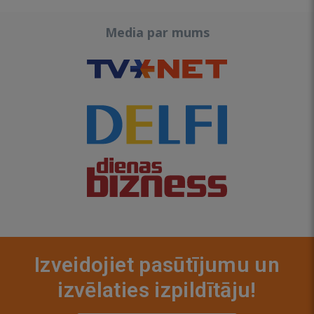
Media par mums
Izveidojiet pasūtījumu un
izvēlaties izpildītāju!