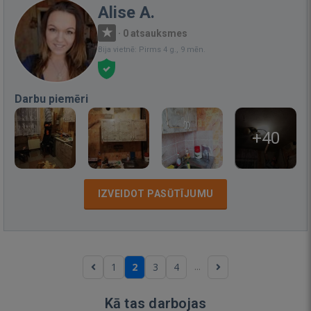
Alise A.
·
0 atsauksmes
Bija vietnē: Pirms 4 g., 9 mēn.
Darbu piemēri
+40
IZVEIDOT PASŪTĪJUMU
...
1
2
3
4
Kā tas darbojas