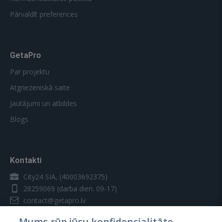
Pārvaldīt preferences
GetaPro
Par projektu
Atgriezeniskā saite
Jautājumi un atbildes
Blogs
Kontakti
City24 SIA, (40003692375)
28259069
(darba dien. 09-17)
contact@getapro.lv
Mums rūp jūsu konfidencialitāte