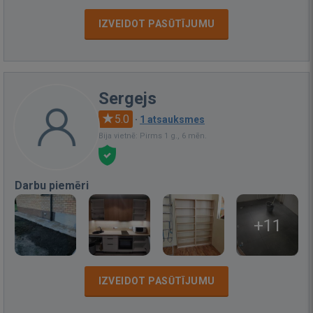
IZVEIDOT PASŪTĪJUMU
Sergejs
5.0
·
1 atsauksmes
Bija vietnē: Pirms 1 g., 6 mēn.
Darbu piemēri
+11
IZVEIDOT PASŪTĪJUMU