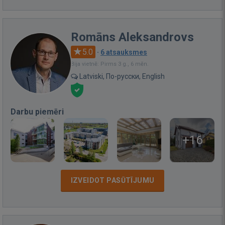
Romāns Aleksandrovs
5.0
·
6 atsauksmes
Bija vietnē: Pirms 3 g., 6 mēn.
Latviski, По-русски, English
Darbu piemēri
+16
IZVEIDOT PASŪTĪJUMU