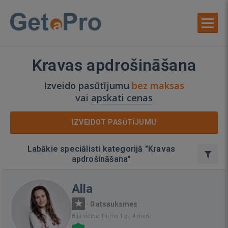
Kravas apdrošināšana
Izveido pasūtījumu
bez maksas
vai
apskati cenas
IZVEIDOT PASŪTĪJUMU
Labākie speciālisti kategorijā "Kravas
apdrošināšana"
Alla
·
0 atsauksmes
Bija vietnē: Pirms 1 g., 4 mēn.