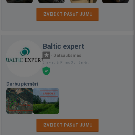
IZVEIDOT PASŪTĪJUMU
Baltic expert
·
0 atsauksmes
Bija vietnē: Pirms 3 g., 3 mēn.
Darbu piemēri
IZVEIDOT PASŪTĪJUMU