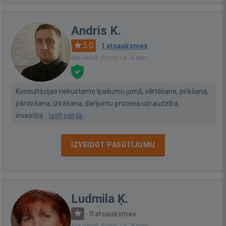
Andris K.
5.0
·
1 atsauksmes
Bija vietnē: Pirms 1 g., 6 mēn.
Konsultācijas nekustamo īpašumu jomā, vērtēšana, pirkšana,
pārdošana, izīrēšana, darījumu procesa uzraudzība,
investīcij...
lasīt vairāk
IZVEIDOT PASŪTĪJUMU
Ludmila Ķ.
·
0 atsauksmes
Bija vietnē: Pirms 2 g., 8 mēn.