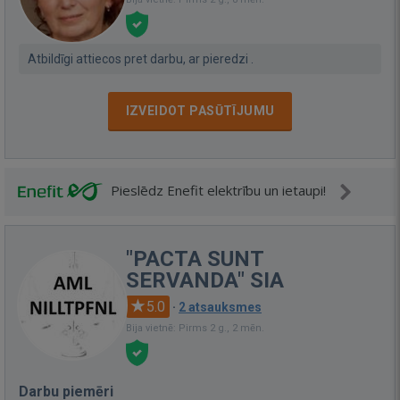
Atbildīgi attiecos pret darbu, ar pieredzi .
IZVEIDOT PASŪTĪJUMU
Pieslēdz Enefit elektrību un ietaupi!
"PACTA SUNT
SERVANDA" SIA
5.0
·
2 atsauksmes
Bija vietnē: Pirms 2 g., 2 mēn.
Darbu piemēri