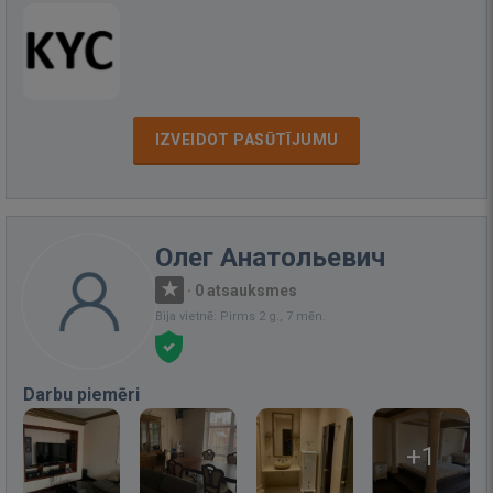
IZVEIDOT PASŪTĪJUMU
Олег Анатольевич
·
0 atsauksmes
Bija vietnē: Pirms 2 g., 7 mēn.
Darbu piemēri
+1