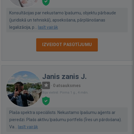
Konsultācijas par nekustamo īpašumu, objektu pārbaude
(juridiskā un tehniskā), apsekošana, pārplānošanas
legalizācija, p...
lasīt vairāk
IZVEIDOT PASŪTĪJUMU
Janis zanis J.
·
0 atsauksmes
Bija vietnē: Pirms 1 g., 4 mēn.
Plaša spektra speciālists. Nekustamo īpašumu aģents ar
pieredzi. Plašs aktīvu īpašumu portfelis (Īres un pārdošana).
Va...
lasīt vairāk