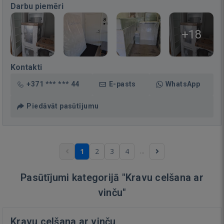
Darbu piemēri
+18
Kontakti
+371 *** *** 44
E-pasts
WhatsApp
Piedāvāt pasūtījumu
...
1
2
3
4
Pasūtījumi kategorijā "Kravu celšana ar
vinču"
Kravu celšana ar vinču