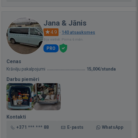
Jana & Jānis
4.9
·
140 atsauksmes
Bija vietnē: Pirms 6 mēn.
PRO
Cenas
Krāvēju pakalpojumi
15,00€/stunda
Darbu piemēri
Kontakti
+371 *** *** 88
E-pasts
WhatsApp