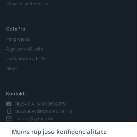
Pārvaldīt preferences
GetaPro
Par projektu
Atgriezeniskā saite
Jautājumi un atbildes
Blogs
Kontakti
City24 SIA, (40003692375)
28259069
(darba dien. 09-17)
contact@getapro.lv
Mums rūp jūsu konfidencialitāte