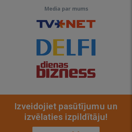
Media par mums
Izveidojiet pasūtījumu un
izvēlaties izpildītāju!