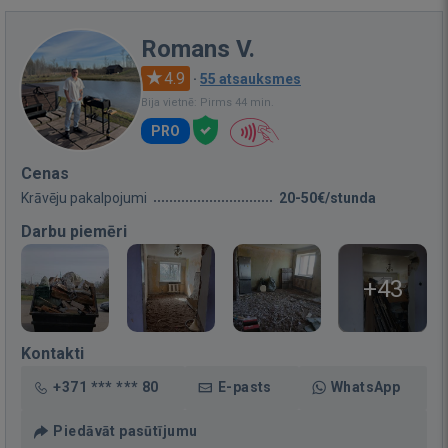
Romans V.
4.9
·
55 atsauksmes
Bija vietnē: Pirms 44 min.
PRO
Cenas
Krāvēju pakalpojumi
20-50€/stunda
Darbu piemēri
+43
Kontakti
+371 *** *** 80
E-pasts
WhatsApp
Piedāvāt pasūtījumu