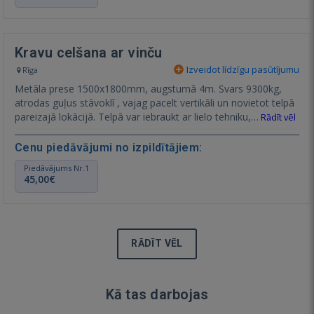
Kravu celšana ar vinču
Izveidot līdzīgu pasūtījumu
Rīga
Metāla prese 1500x1800mm, augstumā 4m. Svars 9300kg,
atrodas guļus stāvoklī , vajag pacelt vertikāli un novietot telpā
pareizajā lokācijā. Telpā var iebraukt ar lielo tehniku,…
Rādīt vēl
Cenu piedāvājumi no izpildītājiem:
Piedāvājums Nr.1
45,00€
RĀDĪT VĒL
Kā tas darbojas