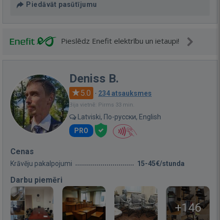
Piedāvāt pasūtījumu
Pieslēdz Enefit elektrību un ietaupi!
Deniss B.
5.0
·
234 atsauksmes
Bija vietnē: Pirms 33 min.
Latviski, По-русски, English
PRO
Cenas
Krāvēju pakalpojumi
15-45€/stunda
Darbu piemēri
+146