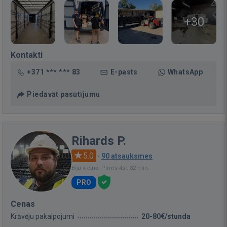
+30
Kontakti
+371 *** *** 83
E-pasts
WhatsApp
Piedāvāt pasūtījumu
Rihards P.
5.0
·
90 atsauksmes
Bija vietnē: Pirms 4st. 32 min.
PRO
Cenas
Krāvēju pakalpojumi
20-80€/stunda