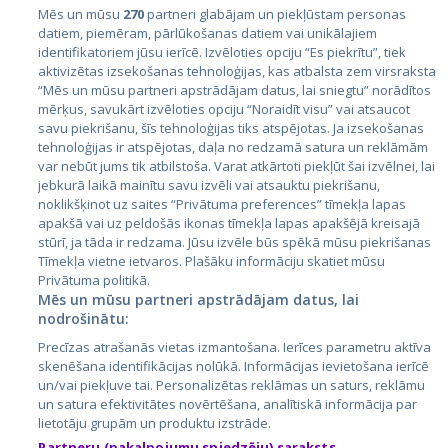
Mēs un mūsu
270
partneri glabājam un piekļūstam personas
datiem, piemēram, pārlūkošanas datiem vai unikālajiem
identifikatoriem jūsu ierīcē. Izvēloties opciju “Es piekrītu”, tiek
Valstis
aktivizētas izsekošanas tehnoloģijas, kas atbalsta zem virsraksta
Igaunija
“Mēs un mūsu partneri apstrādājam datus, lai sniegtu” norādītos
mērķus, savukārt izvēloties opciju “Noraidīt visu” vai atsaucot
Latvija
savu piekrišanu, šīs tehnoloģijas tiks atspējotas. Ja izsekošanas
tehnoloģijas ir atspējotas, daļa no redzamā satura un reklāmām
Lietuva
var nebūt jums tik atbilstoša. Varat atkārtoti piekļūt šai izvēlnei, lai
jebkurā laikā mainītu savu izvēli vai atsauktu piekrišanu,
noklikšķinot uz saites “Privātuma preferences” tīmekļa lapas
apakšā vai uz peldošās ikonas tīmekļa lapas apakšējā kreisajā
stūrī, ja tāda ir redzama. Jūsu izvēle būs spēkā mūsu piekrišanas
Tīmekļa vietne ietvaros. Plašāku informāciju skatiet mūsu
Privātuma politikā.
Mēs un mūsu partneri apstrādājam datus, lai
nodrošinātu:
City24.lv
CVbankas.lt
Precīzas atrašanās vietas izmantošana. Ierīces parametru aktīva
City24.ee
Kainos.lt
skenēšana identifikācijas nolūkā. Informācijas ievietošana ierīcē
un/vai piekļuve tai. Personalizētas reklāmas un saturs, reklāmu
GetaPro.lv
Paslaugos.lt
un satura efektivitātes novērtēšana, analītiskā informācija par
GetaPro.ee
auto24.ee
lietotāju grupām un produktu izstrāde.
Skelbiu.lt
KV.ee
Partneru (pakalpojumu sniedzēju) saraksts