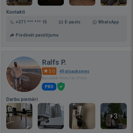
Kontakti
+371 *** *** 15
E-pasts
WhatsApp
Piedāvāt pasūtījumu
Ralfs P.
5.0
·
49 atsauksmes
Bija vietnē: Pirms 1st. 57 min.
PRO
Darbu piemēri
+3