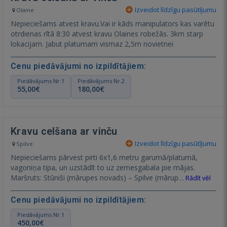
Izveidot līdzīgu pasūtījumu
Olaine
Nepieciešams atvest kravu.Vai ir kāds manipulators kas varētu
otrdienas rītā 8:30 atvest kravu Olaines robežās. 3km starp
lokacijam. Jabut platumam vismaz 2,5m novietnei
Cenu piedāvājumi no izpildītājiem:
Piedāvājums Nr.1
Piedāvājums Nr.2
55,00€
180,00€
Kravu celšana ar vinču
Izveidot līdzīgu pasūtījumu
Spilve
Nepieciešams pārvest pirti 6x1,6 metru garumā/platumā,
vagoniņa tipa, un uzstādīt to uz zemesgabala pie mājas.
Maršruts: Stūniši (mārupes novads) – Spilve (mārup…
Rādīt vēl
Cenu piedāvājumi no izpildītājiem:
Piedāvājums Nr.1
450,00€