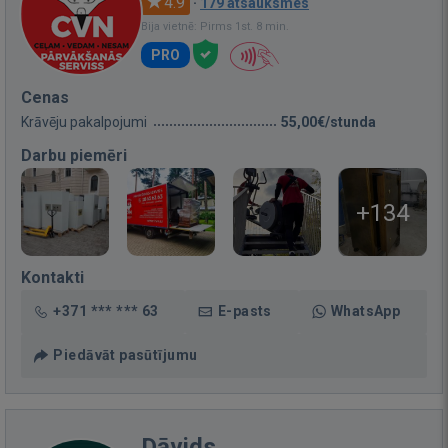
4.9
·
179 atsauksmes
Bija vietnē: Pirms 1st. 8 min.
PRO
Cenas
Krāvēju pakalpojumi
55,00€/stunda
Darbu piemēri
+134
Kontakti
+371 *** *** 63
E-pasts
WhatsApp
Piedāvāt pasūtījumu
Dāvids