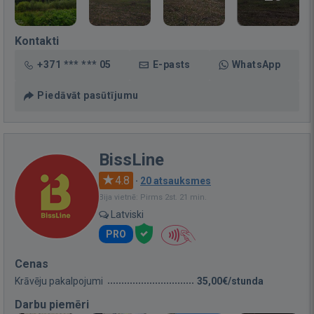
Kontakti
+371 *** *** 05
E-pasts
WhatsApp
Piedāvāt pasūtījumu
BissLine
4.8
·
20 atsauksmes
Bija vietnē: Pirms 2st. 21 min.
Latviski
PRO
Cenas
Krāvēju pakalpojumi
35,00€/stunda
Darbu piemēri