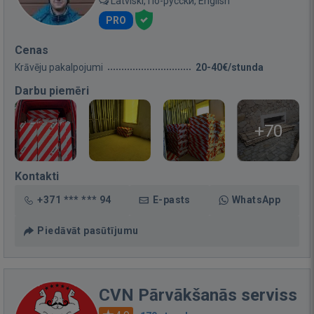
Latviski, По-русски, English
PRO
Cenas
Krāvēju pakalpojumi
20-40€/stunda
Darbu piemēri
+70
Kontakti
+371 *** *** 94
E-pasts
WhatsApp
Piedāvāt pasūtījumu
CVN Pārvākšanās serviss