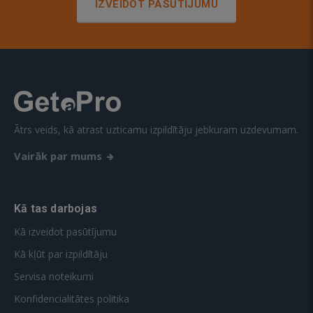
IZVEIDOT PASŪTĪJUMU
Ātrs veids, kā atrast uzticamu izpildītāju jebkuram uzdevumam.
Vairāk par mums
Kā tas darbojas
Kā izveidot pasūtījumu
Kā kļūt par izpildītāju
Servisa noteikumi
Konfidencialitātes politika