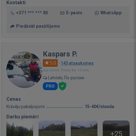
Kontakti
+371 *** *** 83
E-pasts
WhatsApp
Piedāvāt pasūtījumu
Kaspars P.
5.0
·
143 atsauksmes
Bija vietnē: Pirms 4st. 12 min.
Latviski, По-русски
PRO
Cenas
Krāvēju pakalpojumi
15-40€/stunda
Darbu piemēri
+25