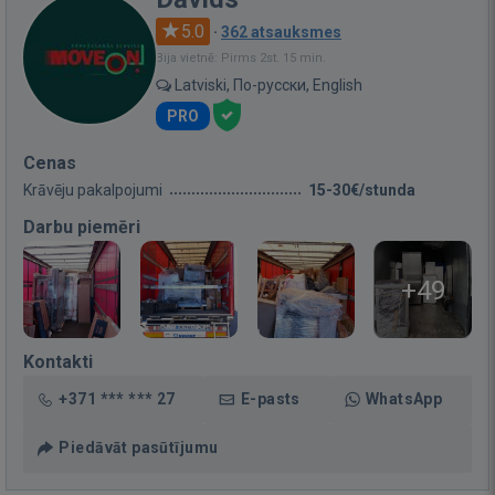
5.0
·
362 atsauksmes
Bija vietnē: Pirms 2st. 15 min.
Latviski, По-русски, English
PRO
Cenas
Krāvēju pakalpojumi
15-30€/stunda
Darbu piemēri
+49
Kontakti
+371 *** *** 27
E-pasts
WhatsApp
Piedāvāt pasūtījumu