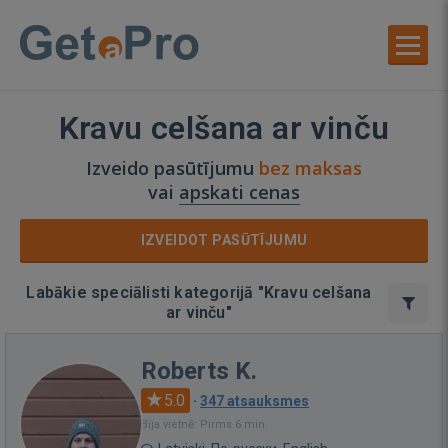
Kravu celšana ar vinču
Izveido pasūtījumu
bez maksas
vai
apskati cenas
IZVEIDOT PASŪTĪJUMU
Labākie speciālisti kategorijā "Kravu celšana
ar vinču"
Roberts K.
5.0
·
347 atsauksmes
Bija vietnē: Pirms 6 min.