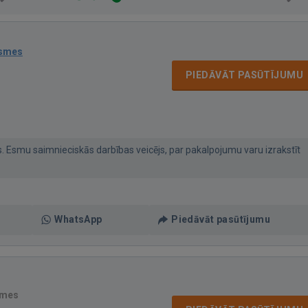
ksmes
PIEDĀVĀT PASŪTĪJUMU
. Esmu saimnieciskās darbības veicējs, par pakalpojumu varu izrakstīt
WhatsApp
Piedāvāt pasūtījumu
smes