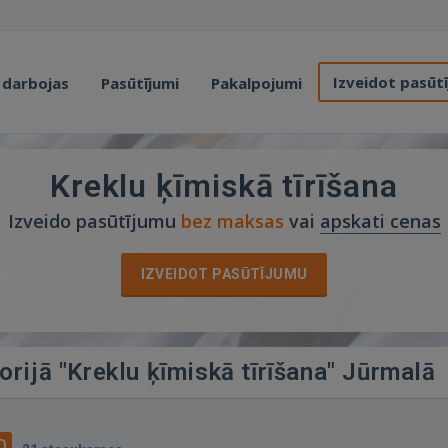
Izveidot pasūt
 darbojas
Pasūtījumi
Pakalpojumi
Kreklu ķīmiskā tīrīšana
Izveido pasūtījumu
bez maksas
vai
apskati cenas
IZVEIDOT PASŪTĪJUMU
orijā "Kreklu ķīmiskā tīrīšana" Jūrmalā
0