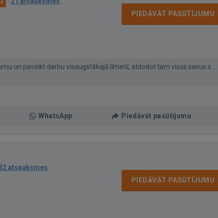
·
21 atsauksmes
PIEDĀVĀT PASŪTĪJUMU
ījumu un paveikt darbu visaugstākajā līmenī, atdodot tam visus savus s...
WhatsApp
Piedāvāt pasūtījumu
32 atsauksmes
PIEDĀVĀT PASŪTĪJUMU