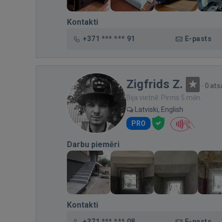
Kontakti
+371 *** *** 91
E-pasts
Zigfrids Z.
·
0 at
Bija vietnē: Pirms 5 mēn.
Latviski, English
PRO
Darbu piemēri
Kontakti
+371 *** *** 08
E-pasts