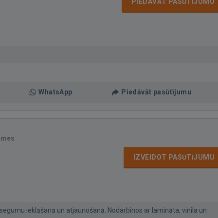
PIEDĀVĀT PASŪTĪJUMU
WhatsApp
Piedāvāt pasūtījumu
smes
IZVEIDOT PASŪTĪJUMU
segumu ieklāšanā un atjaunošanā. Nodarbinos ar lamināta, vinila un