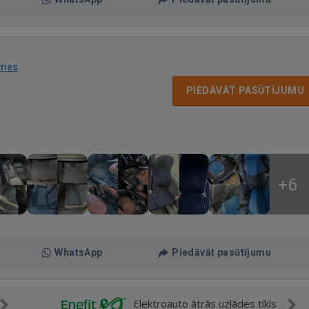
smes
PIEDĀVĀT PASŪTĪJUMU
+6
WhatsApp
Piedāvāt pasūtījumu
Elektroauto ātrās uzlādes tīkls