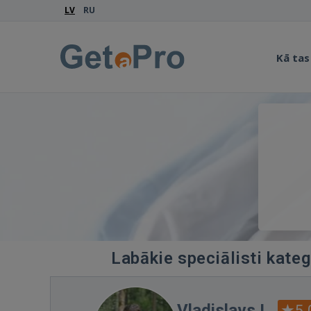
LV
RU
Kā tas
Labākie speciālisti kateg
Vladislavs L.
5.