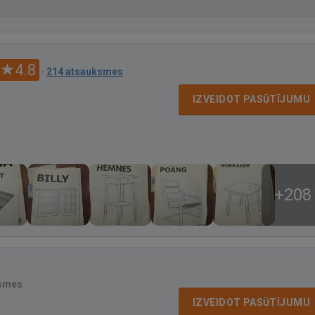
4.8
·
214 atsauksmes
IZVEIDOT PASŪTĪJUMU
+208
ksmes
IZVEIDOT PASŪTĪJUMU