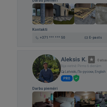
Darbu piemēri
Kontakti
+371 *** *** 50
E-pasts
Aleksis K.
·
0 ats
Bija vietnē: Pirms 6 dienām
Latviski, По-русски, English
PRO
Darbu piemēri