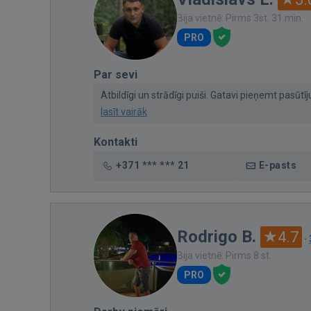
Bija vietnē: Pirms 3st. 31 min.
PRO
Par sevi
Atbildīgi un strādīgi puiši. Gatavi pieņemt pasūt
lasīt vairāk
Kontakti
+371 *** *** 21
E-pasts
Rodrigo B.
4.7
·
Bija vietnē: Pirms 8 st.
PRO