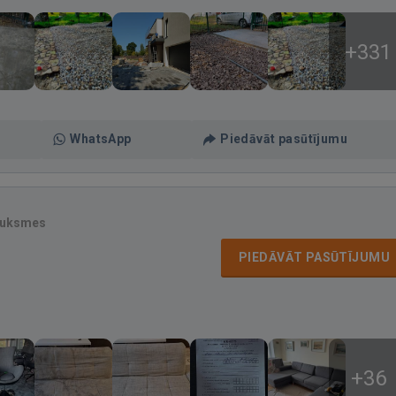
+331
WhatsApp
Piedāvāt pasūtījumu
auksmes
PIEDĀVĀT PASŪTĪJUMU
+36