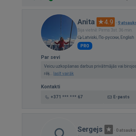
Anita
4.9
·
9 atsau
Bija vietnē: Pirms 3st. 36 min.
Latviski, По-русски, English
PRO
Par sevi
Veicu uzkopšanas darbus privātmājās vai birojos
rēķ...
lasīt vairāk
Kontakti
+371 *** *** 67
E-pasts
Sergejs
·
0 atsauk