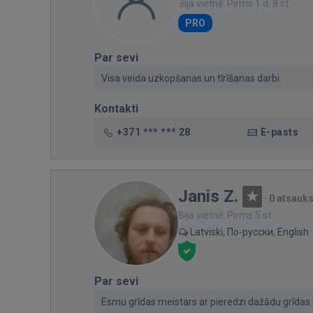
Bija vietnē: Pirms 1 d. 8 st.
PRO
Par sevi
Visa veida uzkopšanas un tīrīšanas darbi.
Kontakti
+371 *** *** 28
E-pasts
Janis Z.
·
0 atsauk
Bija vietnē: Pirms 5 st.
Latviski, По-русски, English
Par sevi
Esmu grīdas meistars ar pieredzi dažādu grīdas 