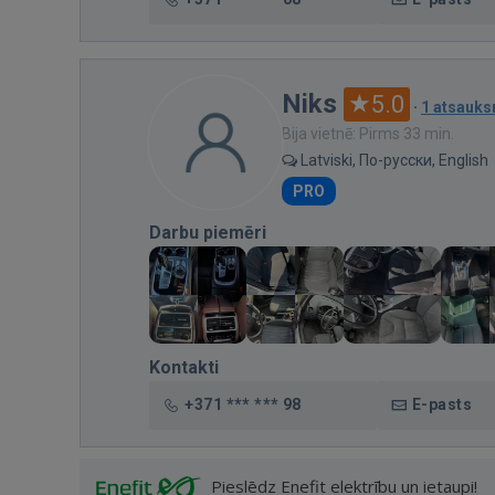
Niks
5.0
·
1 atsauk
Bija vietnē: Pirms 33 min.
Latviski, По-русски, English
PRO
Darbu piemēri
Kontakti
+371 *** *** 98
E-pasts
Pieslēdz Enefit elektrību un ietaupi!