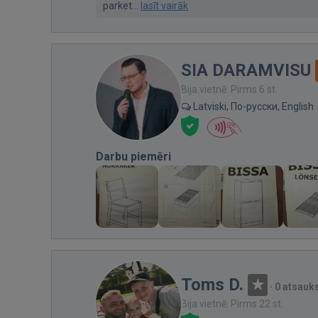
parket...
lasīt vairāk
SIA DARAMVISU
Bija vietnē: Pirms 6 st.
Latviski, По-русски, English
Darbu piemēri
Toms D.
·
0 atsau
Bija vietnē: Pirms 22 st.