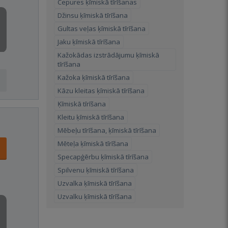
Cepures ķīmiskā tīrīšanas
Džinsu ķīmiskā tīrīšana
Gultas veļas ķīmiskā tīrīšana
Jaku ķīmiskā tīrīšana
Kažokādas izstrādājumu ķīmiskā
tīrīšana
Kažoka ķīmiskā tīrīšana
Kāzu kleitas ķīmiskā tīrīšana
Ķīmiskā tīrīšana
Kleitu ķīmiskā tīrīšana
Mēbeļu tīrīšana, ķīmiskā tīrīšana
Mēteļa ķīmiskā tīrīšana
Specapģērbu ķīmiskā tīrīšana
Spilvenu ķīmiskā tīrīšana
Uzvalka ķīmiskā tīrīšana
Uzvalku ķīmiskā tīrīšana