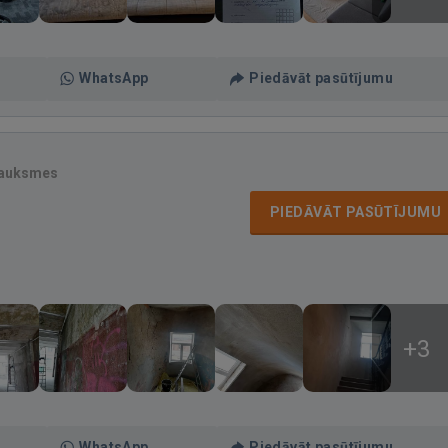
WhatsApp
Piedāvāt pasūtījumu
sauksmes
PIEDĀVĀT PASŪTĪJUMU
+3
WhatsApp
Piedāvāt pasūtījumu