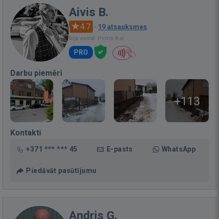
Aivis B.
4.7
·
19 atsauksmes
Bija vietnē: Pirms 8 st.
PRO
Darbu piemēri
+113
Kontakti
+371 *** *** 45
E-pasts
WhatsApp
Piedāvāt pasūtījumu
Andris G.