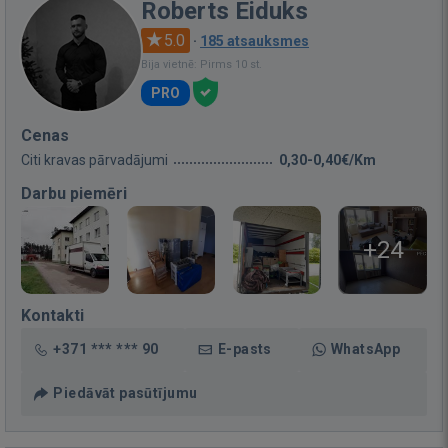
Roberts Eiduks
5.0
·
185 atsauksmes
Bija vietnē: Pirms 10 st.
PRO
Cenas
Citi kravas pārvadājumi
0,30-0,40€/Km
Darbu piemēri
+24
Kontakti
+371 *** *** 90
E-pasts
WhatsApp
Piedāvāt pasūtījumu