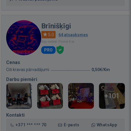
Brīnišķīgi
5.0
·
64 atsauksmes
Bija vietnē: Pirms 5 st.
PRO
Cenas
Citi kravas pārvadājumi
0,50€/Km
Darbu piemēri
+101
Kontakti
+371 *** *** 70
E-pasts
WhatsApp