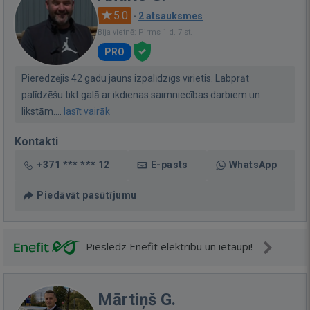
5.0
·
2 atsauksmes
Bija vietnē: Pirms 1 d. 7 st.
PRO
Pieredzējis 42 gadu jauns izpalīdzīgs vīrietis. Labprāt
palīdzēšu tikt galā ar ikdienas saimniecības darbiem un
likstām....
lasīt vairāk
Kontakti
+371 *** *** 12
E-pasts
WhatsApp
Piedāvāt pasūtījumu
Pieslēdz Enefit elektrību un ietaupi!
Mārtiņš G.