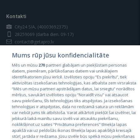
Kontakti
City24 SIA, (40003692375)
28259069
(darba dien. 09-17)
contact@getapro.lv
Mums rūp jūsu konfidencialitāte
Mēs un mūsu
270
partneri glabājam un piekļūstam personas
datiem, piemēram, pārlūkošanas datiem vai unikālajiem
identifikatoriem jūsu ierīcē. Izvēloties opciju “Es piekrītu”, tiek
Valstis
aktivizētas izsekošanas tehnoloģijas, kas atbalsta zem virsraksta
Igaunija
“Mēs un mūsu partneri apstrādājam datus, lai sniegtu” norādītos
mērķus, savukārt izvēloties opciju “Noraidīt visu” vai atsaucot
Latvija
savu piekrišanu, šīs tehnoloģijas tiks atspējotas. Ja izsekošanas
tehnoloģijas ir atspējotas, daļa no redzamā satura un reklāmām
Lietuva
var nebūt jums tik atbilstoša. Varat atkārtoti piekļūt šai izvēlnei, lai
jebkurā laikā mainītu savu izvēli vai atsauktu piekrišanu,
noklikšķinot uz saites “Privātuma preferences” tīmekļa lapas
apakšā vai uz peldošās ikonas tīmekļa lapas apakšējā kreisajā
stūrī, ja tāda ir redzama. Jūsu izvēle būs spēkā mūsu piekrišanas