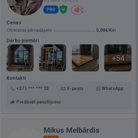
Bija vietnē: Pirms 8 st.
PRO
Cenas
Citi kravas pārvadājumi
5,00€/Km
Darbu piemēri
+54
Kontakti
+371 *** *** 33
E-pasts
WhatsApp
Piedāvāt pasūtījumu
Mikus Melbārdis