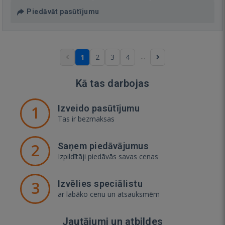
Piedāvāt pasūtījumu
...
1
2
3
4
Kā tas darbojas
1
Izveido pasūtījumu
Tas ir bezmaksas
2
Saņem piedāvājumus
Izpildītāji piedāvās savas cenas
3
Izvēlies speciālistu
ar labāko cenu un atsauksmēm
Jautājumi un atbildes