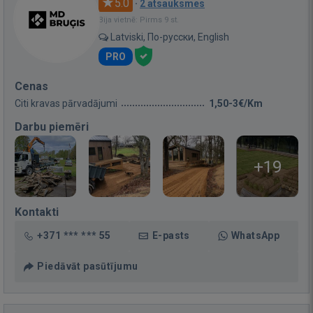
5.0
·
2 atsauksmes
Bija vietnē: Pirms 9 st.
Latviski, По-русски, English
PRO
Cenas
Citi kravas pārvadājumi
1,50-3€/Km
Darbu piemēri
+19
Kontakti
+371 *** *** 55
E-pasts
WhatsApp
Piedāvāt pasūtījumu