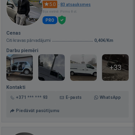
5.0
·
83 atsauksmes
Bija vietnē: Pirms 8 st.
PRO
Cenas
Citi kravas pārvadājumi
0,40€/Km
Darbu piemēri
+33
Kontakti
+371 *** *** 93
E-pasts
WhatsApp
Piedāvāt pasūtījumu