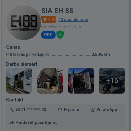
SIA EH 88
4.9
·
13 atsauksmes
Bija vietnē: Pirms 8 dienām
PRO
Cenas
Citi kravas pārvadājumi
0,50€/Km
Darbu piemēri
+16
Kontakti
+371 *** *** 33
E-pasts
WhatsApp
Piedāvāt pasūtījumu