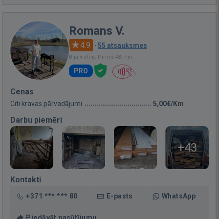
Romans V.
4.9
·
55 atsauksmes
Bija vietnē: Pirms 48 min.
PRO
Cenas
Citi kravas pārvadājumi
5,00€/Km
Darbu piemēri
+43
Kontakti
+371 *** *** 80
E-pasts
WhatsApp
Piedāvāt pasūtījumu