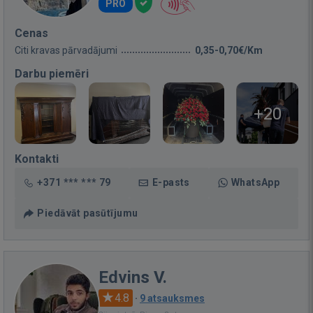
PRO
Cenas
Citi kravas pārvadājumi
0,35-0,70€/Km
Darbu piemēri
+20
Kontakti
+371 *** *** 79
E-pasts
WhatsApp
Piedāvāt pasūtījumu
Edvins V.
4.8
·
9 atsauksmes