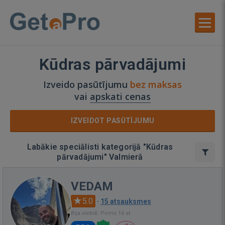
Kūdras pārvadājumi
Izveido pasūtījumu
bez maksas
vai
apskati cenas
IZVEIDOT PASŪTĪJUMU
Labākie speciālisti kategorijā "Kūdras
pārvadājumi" Valmierā
VEDAM
5.0
·
15 atsauksmes
Bija vietnē: Pirms 16 st.