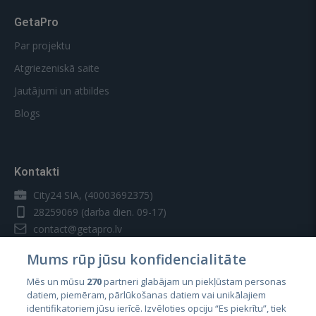
GetaPro
Par projektu
Atgriezeniskā saite
Jautājumi un atbildes
Blogs
Kontakti
City24 SIA, (40003692375)
28259069
(darba dien. 09-17)
contact@getapro.lv
Mums rūp jūsu konfidencialitāte
Mēs un mūsu
270
partneri glabājam un piekļūstam personas
datiem, piemēram, pārlūkošanas datiem vai unikālajiem
identifikatoriem jūsu ierīcē. Izvēloties opciju “Es piekrītu”, tiek
Valstis