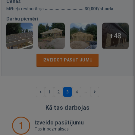
Cenas
Mēbeļu restaurācija
30,00€/stunda
Darbu piemēri
+48
IZVEIDOT PASŪTĪJUMU
...
1
2
3
4
Kā tas darbojas
1
Izveido pasūtījumu
Tas ir bezmaksas