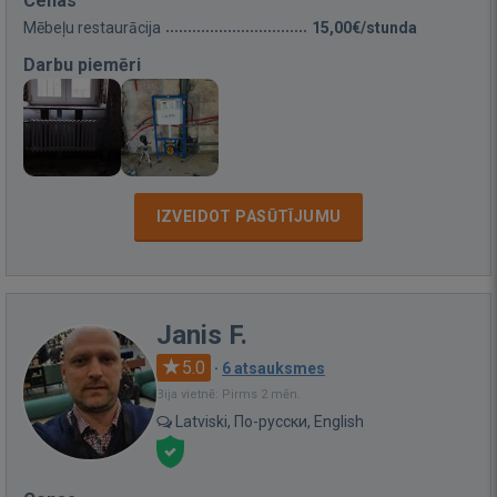
Cenas
Mēbeļu restaurācija
15,00€/stunda
Darbu piemēri
IZVEIDOT PASŪTĪJUMU
Janis F.
5.0
·
6 atsauksmes
Bija vietnē: Pirms 2 mēn.
Latviski, По-русски, English