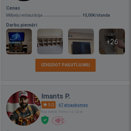
Cenas
Mēbeļu restaurācija
10,00€/stunda
Darbu piemēri
+26
IZVEIDOT PASŪTĪJUMU
Imants P.
5.0
·
67 atsauksmes
Bija vietnē: Pirms 1 d. 22 st.