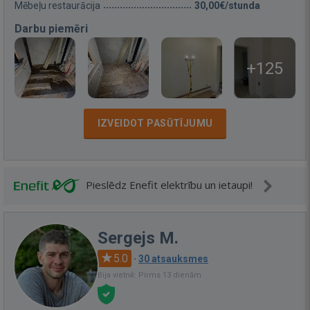
Mēbeļu restaurācija
30,00€/stunda
Darbu piemēri
+125
IZVEIDOT PASŪTĪJUMU
Pieslēdz Enefit elektrību un ietaupi!
Sergejs M.
5.0
·
30 atsauksmes
Bija vietnē: Pirms 13 dienām