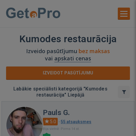
Kumodes restaurācija
Izveido pasūtījumu
bez maksas
vai
apskati cenas
IZVEIDOT PASŪTĪJUMU
Labākie speciālisti kategorijā "Kumodes
restaurācija" Liepājā
Pauls G.
5.0
·
55 atsauksmes
Bija vietnē: Pirms 14 st.