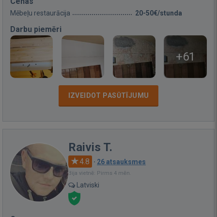
Cenas
Mēbeļu restaurācija
20-50€/stunda
Darbu piemēri
+61
IZVEIDOT PASŪTĪJUMU
Raivis T.
4.8
·
26 atsauksmes
Bija vietnē: Pirms 4 mēn.
Latviski