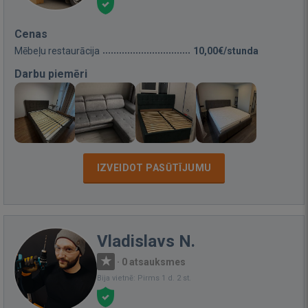
Cenas
Mēbeļu restaurācija
10,00€/stunda
Darbu piemēri
IZVEIDOT PASŪTĪJUMU
Vladislavs N.
·
0 atsauksmes
Bija vietnē: Pirms 1 d. 2 st.