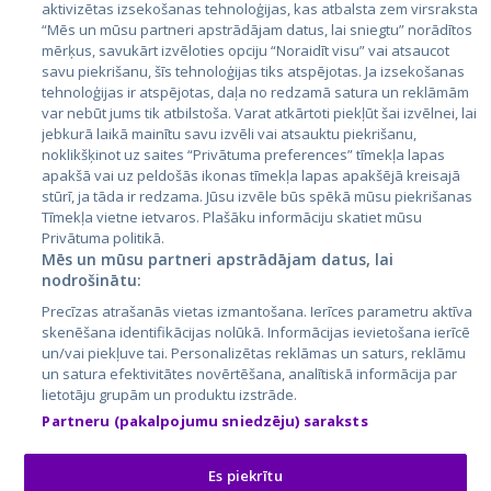
aktivizētas izsekošanas tehnoloģijas, kas atbalsta zem virsraksta
Igaunija
“Mēs un mūsu partneri apstrādājam datus, lai sniegtu” norādītos
mērķus, savukārt izvēloties opciju “Noraidīt visu” vai atsaucot
Latvija
savu piekrišanu, šīs tehnoloģijas tiks atspējotas. Ja izsekošanas
tehnoloģijas ir atspējotas, daļa no redzamā satura un reklāmām
Lietuva
var nebūt jums tik atbilstoša. Varat atkārtoti piekļūt šai izvēlnei, lai
jebkurā laikā mainītu savu izvēli vai atsauktu piekrišanu,
noklikšķinot uz saites “Privātuma preferences” tīmekļa lapas
apakšā vai uz peldošās ikonas tīmekļa lapas apakšējā kreisajā
stūrī, ja tāda ir redzama. Jūsu izvēle būs spēkā mūsu piekrišanas
Tīmekļa vietne ietvaros. Plašāku informāciju skatiet mūsu
Privātuma politikā.
Mēs un mūsu partneri apstrādājam datus, lai
nodrošinātu:
City24.lv
CVbankas.lt
Precīzas atrašanās vietas izmantošana. Ierīces parametru aktīva
City24.ee
Kainos.lt
skenēšana identifikācijas nolūkā. Informācijas ievietošana ierīcē
un/vai piekļuve tai. Personalizētas reklāmas un saturs, reklāmu
GetaPro.lv
Paslaugos.lt
un satura efektivitātes novērtēšana, analītiskā informācija par
GetaPro.ee
auto24.ee
lietotāju grupām un produktu izstrāde.
Skelbiu.lt
KV.ee
Partneru (pakalpojumu sniedzēju) saraksts
Autoplius.lt
Osta.ee
Aruodas.lt
KuldneBörs.ee
Es piekrītu