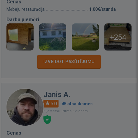
Cenas
Mēbeļu restaurācija
1,00€/stunda
Darbu piemēri
+254
IZVEIDOT PASŪTĪJUMU
Janis A.
5.0
·
45 atsauksmes
Bija vietnē: Pirms 5 dienām
Cenas