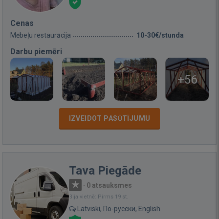
Cenas
Mēbeļu restaurācija
10-30€/stunda
Darbu piemēri
+56
IZVEIDOT PASŪTĪJUMU
Tava Piegāde
·
0 atsauksmes
Bija vietnē: Pirms 19 st.
Latviski, По-русски, English