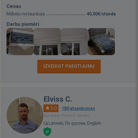
Cenas
Mēbeļu restaurācija
40,00€/stunda
Darbu piemēri
IZVEIDOT PASŪTĪJUMU
Elviss C.
5.0
·
180 atsauksmes
Bija vietnē: Pirms 21 dienām
Latviski, По-русски, English