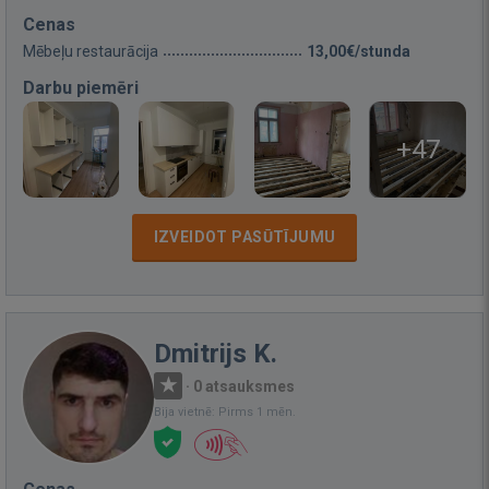
Cenas
Mēbeļu restaurācija
13,00€/stunda
Darbu piemēri
+47
IZVEIDOT PASŪTĪJUMU
Dmitrijs K.
·
0 atsauksmes
Bija vietnē: Pirms 1 mēn.