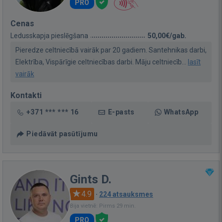
PRO
Cenas
Ledusskapja pieslēgšana
50,00€/gab.
Pieredze celtniecībā vairāk par 20 gadiem. Santehnikas darbi,
Elektrība, Vispārīgie celtniecības darbi. Māju celtniecīb...
lasīt
vairāk
Kontakti
+371 *** *** 16
E-pasts
WhatsApp
Piedāvāt pasūtījumu
Gints D.
4.9
·
224 atsauksmes
Bija vietnē: Pirms 29 min.
PRO