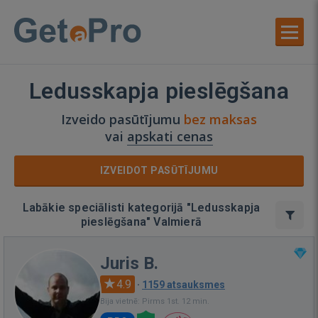
Ledusskapja pieslēgšana
Izveido pasūtījumu
bez maksas
vai
apskati cenas
IZVEIDOT PASŪTĪJUMU
Labākie speciālisti kategorijā "Ledusskapja
pieslēgšana" Valmierā
Juris B.
4.9
·
1159 atsauksmes
Bija vietnē: Pirms 1st. 12 min.