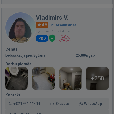
Vladimirs V.
4.8
·
21 atsauksmes
Bija vietnē: Pirms 2 dienām
PRO
Cenas
Ledusskapja pieslēgšana
25,00€/gab.
Darbu piemēri
+258
Kontakti
+371 *** *** 14
E-pasts
WhatsApp