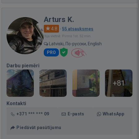
Arturs K.
4.8
·
55 atsauksmes
Bija vietnē: Pirms 1st. 52 min.
Latviski, По-русски, English
PRO
Darbu piemēri
+81
Kontakti
+371 *** *** 09
E-pasts
WhatsApp
Piedāvāt pasūtījumu