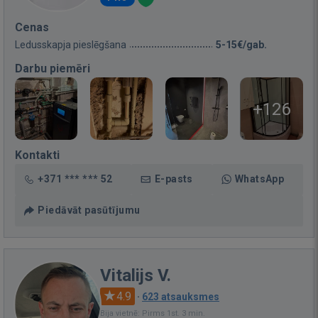
Cenas
Ledusskapja pieslēgšana
5-15€/gab.
Darbu piemēri
+126
Kontakti
+371 *** *** 52
E-pasts
WhatsApp
Piedāvāt pasūtījumu
Vitalijs V.
4.9
·
623 atsauksmes
Bija vietnē: Pirms 1st. 3 min.