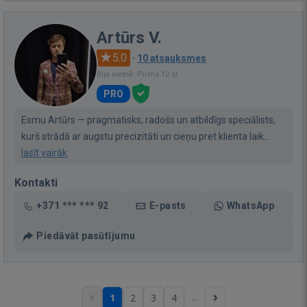
Artūrs V.
5.0
·
10 atsauksmes
Bija vietnē: Pirms 12 st.
PRO
Esmu Artūrs — pragmatisks, radošs un atbildīgs speciālists,
kurš strādā ar augstu precizitāti un cieņu pret klienta laik...
lasīt vairāk
Kontakti
+371 *** *** 92
E-pasts
WhatsApp
Piedāvāt pasūtījumu
...
1
2
3
4