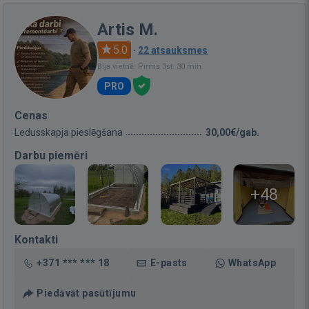
Artis M.
5.0
·
22 atsauksmes
Bija vietnē: Pirms 3st. 30 min.
PRO
Cenas
Ledusskapja pieslēgšana
30,00€/gab.
Darbu piemēri
+48
Kontakti
+371 *** *** 18
E-pasts
WhatsApp
Piedāvāt pasūtījumu