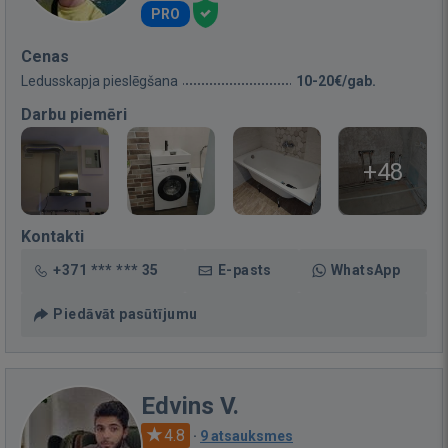
PRO
Cenas
Ledusskapja pieslēgšana
10-20€/gab.
Darbu piemēri
+48
Kontakti
+371 *** *** 35
E-pasts
WhatsApp
Piedāvāt pasūtījumu
Edvins V.
4.8
·
9 atsauksmes