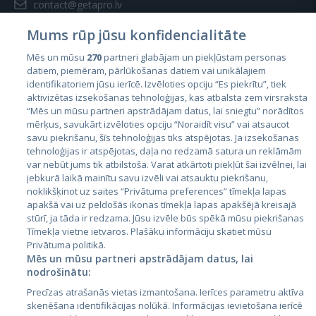
contact@getapro.lv
Mums rūp jūsu konfidencialitāte
Mēs un mūsu
270
partneri glabājam un piekļūstam personas
datiem, piemēram, pārlūkošanas datiem vai unikālajiem
identifikatoriem jūsu ierīcē. Izvēloties opciju “Es piekrītu”, tiek
Valstis
aktivizētas izsekošanas tehnoloģijas, kas atbalsta zem virsraksta
Igaunija
“Mēs un mūsu partneri apstrādājam datus, lai sniegtu” norādītos
mērķus, savukārt izvēloties opciju “Noraidīt visu” vai atsaucot
Latvija
savu piekrišanu, šīs tehnoloģijas tiks atspējotas. Ja izsekošanas
tehnoloģijas ir atspējotas, daļa no redzamā satura un reklāmām
Lietuva
var nebūt jums tik atbilstoša. Varat atkārtoti piekļūt šai izvēlnei, lai
jebkurā laikā mainītu savu izvēli vai atsauktu piekrišanu,
noklikšķinot uz saites “Privātuma preferences” tīmekļa lapas
apakšā vai uz peldošās ikonas tīmekļa lapas apakšējā kreisajā
stūrī, ja tāda ir redzama. Jūsu izvēle būs spēkā mūsu piekrišanas
Tīmekļa vietne ietvaros. Plašāku informāciju skatiet mūsu
Privātuma politikā.
Mēs un mūsu partneri apstrādājam datus, lai
nodrošinātu:
City24.lv
CVbankas.lt
Precīzas atrašanās vietas izmantošana. Ierīces parametru aktīva
City24.ee
Kainos.lt
skenēšana identifikācijas nolūkā. Informācijas ievietošana ierīcē