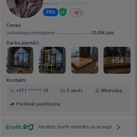
Bija vietnē: Pirms 1st. 21 min.
PRO
Cenas
Ledusskapja pieslēgšana
20,00€/gab.
Darbu piemēri
+54
Kontakti
+371 *** *** 33
E-pasts
WhatsApp
Piedāvāt pasūtījumu
Pieslēdz Enefit elektrību un ietaupi!