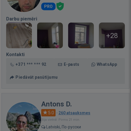
PRO
Darbu piemēri
+28
Kontakti
+371 *** *** 92
E-pasts
WhatsApp
Piedāvāt pasūtījumu
Antons D.
5.0
·
260 atsauksmes
Bija vietnē: Pirms 21 min.
Latviski, По-русски