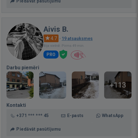
Piedāvāt pasūtījumu
Aivis B.
4.7
·
19 atsauksmes
Bija vietnē: Pirms 49 min.
PRO
Darbu piemēri
+113
Kontakti
+371 *** *** 45
E-pasts
WhatsApp
Piedāvāt pasūtījumu