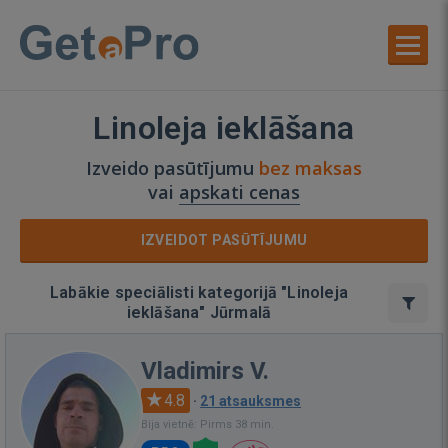
Linoleja ieklāšana
Izveido pasūtījumu
bez maksas
vai
apskati cenas
IZVEIDOT PASŪTĪJUMU
Labākie speciālisti kategorijā "Linoleja
ieklāšana" Jūrmalā
Vladimirs V.
4.8
·
21 atsauksmes
Bija vietnē: Pirms 38 min.