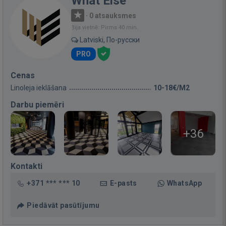
What Else
·
0 atsauksmes
Bija vietnē: Pirms 40 min.
Latviski, По-русски
PRO
Cenas
Linoleja ieklāšana
10-18€/M2
Darbu piemēri
+36
Kontakti
+371 *** *** 10
E-pasts
WhatsApp
Piedāvāt pasūtījumu