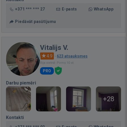
+371 *** *** 27
E-pasts
WhatsApp
Piedāvāt pasūtījumu
Vitalijs V.
4.9
·
623 atsauksmes
Bija vietnē: Pirms 10 st.
PRO
Darbu piemēri
+28
Kontakti
+371 *** *** 92
E-pasts
WhatsApp