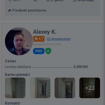
Piedāvāt pasūtījumu
Alexey K.
4.7
·
22 atsauksmes
Bija vietnē: Pirms 10 st.
PRO
Cenas
Linoleja ieklāšana
5,00€/M2
Darbu piemēri
+23
Kontakti