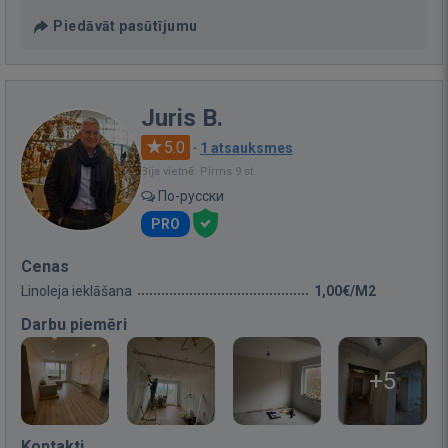
Piedāvāt pasūtījumu
Juris B.
5.0
·
1 atsauksmes
Bija vietnē: Pirms 9 st.
По-русски
PRO
Cenas
Linoleja ieklāšana
1,00€/M2
Darbu piemēri
+5
Kontakti