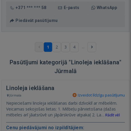
+371 *** *** 58
E-pasts
WhatsApp
Piedāvāt pasūtījumu
...
1
2
3
4
Pasūtījumi kategorijā "Linoleja ieklāšana"
Jūrmalā
Linoleja ieklāšana
Izveidot līdzīgu pasūtījumu
Jūrmala
Nepieciešami linoleja ieklāšanas darbi dzīvoklī ar mēbelēm.
Veicamas sekojošas lietas: 1. Mēbeļu pārvietošana (dažas
mēbeles arī jāatsrūvē un jāpārskrūve atpakaļ 2. La…
Rādīt vēl
Cenu piedāvājumi no izpildītājiem: