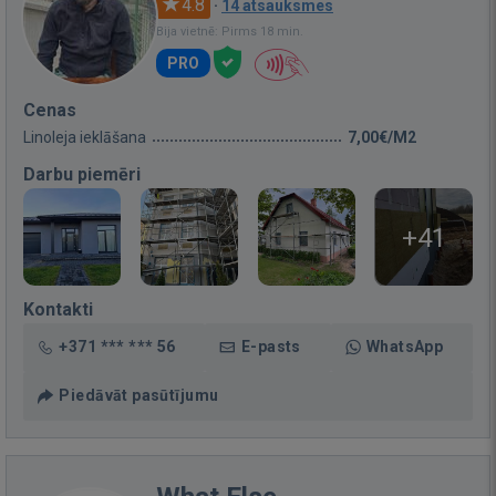
4.8
·
14 atsauksmes
Bija vietnē: Pirms 18 min.
PRO
Cenas
Linoleja ieklāšana
7,00€/M2
Darbu piemēri
+41
Kontakti
+371 *** *** 56
E-pasts
WhatsApp
Piedāvāt pasūtījumu