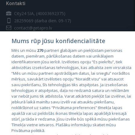
Kontakti
City24 SIA, (40003692375)
28259069
(darba dien. 09-17)
contact@getapro.lv
Mums rūp jūsu konfidencialitāte
Mēs un mūsu
270
partneri glabājam un piekļūstam personas
datiem, piemēram, pārlūkošanas datiem vai unikālajiem
identifikatoriem jūsu ierīcē. Izvēloties opciju “Es piekrītu”, tiek
Valstis
aktivizētas izsekošanas tehnoloģijas, kas atbalsta zem virsraksta
Igaunija
“Mēs un mūsu partneri apstrādājam datus, lai sniegtu” norādītos
mērķus, savukārt izvēloties opciju “Noraidīt visu” vai atsaucot
Latvija
savu piekrišanu, šīs tehnoloģijas tiks atspējotas. Ja izsekošanas
tehnoloģijas ir atspējotas, daļa no redzamā satura un reklāmām
Lietuva
var nebūt jums tik atbilstoša. Varat atkārtoti piekļūt šai izvēlnei, lai
jebkurā laikā mainītu savu izvēli vai atsauktu piekrišanu,
noklikšķinot uz saites “Privātuma preferences” tīmekļa lapas
apakšā vai uz peldošās ikonas tīmekļa lapas apakšējā kreisajā
stūrī, ja tāda ir redzama. Jūsu izvēle būs spēkā mūsu piekrišanas
Tīmekļa vietne ietvaros. Plašāku informāciju skatiet mūsu
Privātuma politikā.