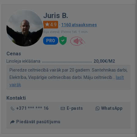
Juris B.
4.9
·
1160 atsauksmes
Bija vietnē: Pirms 1st. 1 min.
PRO
Cenas
Linoleja ieklāšana
20,00€/M2
Pieredze celtniecībā vairāk par 20 gadiem. Santehnikas darbi,
Elektrība, Vispārīgie celtniecības darbi. Māju celtniecīb...
lasīt
vairāk
Kontakti
+371 *** *** 16
E-pasts
WhatsApp
Piedāvāt pasūtījumu