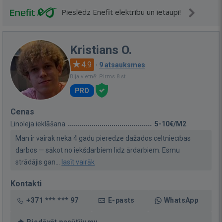
Pieslēdz Enefit elektrību un ietaupi!
Kristians O.
4.9
·
9 atsauksmes
Bija vietnē: Pirms 8 st.
PRO
Cenas
Linoleja ieklāšana
5-10€/M2
Man ir vairāk nekā 4 gadu pieredze dažādos celtniecības
darbos — sākot no iekšdarbiem līdz ārdarbiem. Esmu
strādājis gan...
lasīt vairāk
Kontakti
+371 *** *** 97
E-pasts
WhatsApp
Piedāvāt pasūtījumu