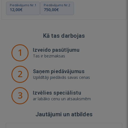
Piedāvājums Nr.1
Piedāvājums Nr.2
12,00€
750,00€
Kā tas darbojas
1
Izveido pasūtījumu
Tas ir bezmaksas
2
Saņem piedāvājumus
Izpildītāji piedāvās savas cenas
3
Izvēlies speciālistu
ar labāko cenu un atsauksmēm
Jautājumi un atbildes