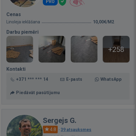
PRO
Cenas
Linoleja ieklāšana
10,00€/M2
Darbu piemēri
+258
Kontakti
+371 *** *** 14
E-pasts
WhatsApp
Piedāvāt pasūtījumu
Sergejs G.
4.8
·
39 atsauksmes