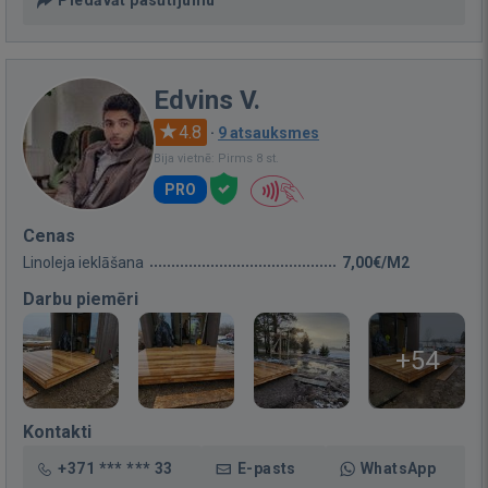
Edvins V.
4.8
·
9 atsauksmes
Bija vietnē: Pirms 8 st.
PRO
Cenas
Linoleja ieklāšana
7,00€/M2
Darbu piemēri
+54
Kontakti
+371 *** *** 33
E-pasts
WhatsApp