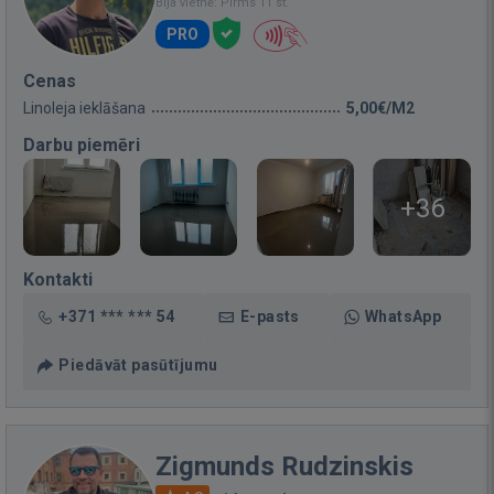
Bija vietnē: Pirms 11 st.
PRO
Cenas
Linoleja ieklāšana
5,00€/M2
Darbu piemēri
+36
Kontakti
+371 *** *** 54
E-pasts
WhatsApp
Piedāvāt pasūtījumu
Zigmunds Rudzinskis