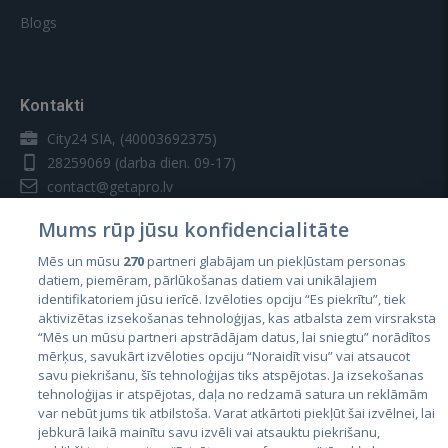
Blogs
Kontakti
City24 SIA, (40003692375)
28259069
(darba dien. 09-17)
contact@getapro.lv
Mums rūp jūsu konfidencialitāte
Mēs un mūsu
270
partneri glabājam un piekļūstam personas
datiem, piemēram, pārlūkošanas datiem vai unikālajiem
identifikatoriem jūsu ierīcē. Izvēloties opciju “Es piekrītu”, tiek
Valstis
aktivizētas izsekošanas tehnoloģijas, kas atbalsta zem virsraksta
Igaunija
“Mēs un mūsu partneri apstrādājam datus, lai sniegtu” norādītos
mērķus, savukārt izvēloties opciju “Noraidīt visu” vai atsaucot
Latvija
savu piekrišanu, šīs tehnoloģijas tiks atspējotas. Ja izsekošanas
tehnoloģijas ir atspējotas, daļa no redzamā satura un reklāmām
Lietuva
var nebūt jums tik atbilstoša. Varat atkārtoti piekļūt šai izvēlnei, lai
jebkurā laikā mainītu savu izvēli vai atsauktu piekrišanu,