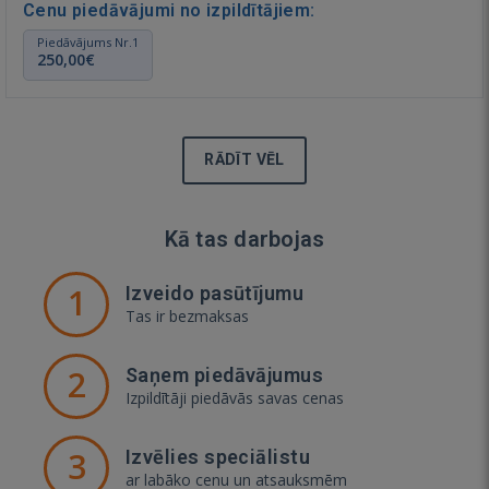
Cenu piedāvājumi no izpildītājiem:
Piedāvājums Nr.1
250,00€
RĀDĪT VĒL
Kā tas darbojas
1
Izveido pasūtījumu
Tas ir bezmaksas
2
Saņem piedāvājumus
Izpildītāji piedāvās savas cenas
3
Izvēlies speciālistu
ar labāko cenu un atsauksmēm