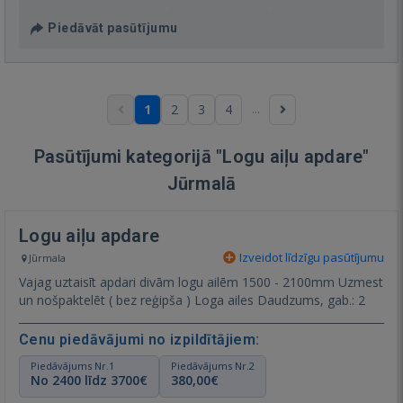
Piedāvāt pasūtījumu
...
1
2
3
4
Pasūtījumi kategorijā "Logu aiļu apdare"
Jūrmalā
Logu aiļu apdare
Izveidot līdzīgu pasūtījumu
Jūrmala
Vajag uztaisīt apdari divām logu ailēm 1500 - 2100mm Uzmest
un nošpaktelēt ( bez reģipša ) Loga ailes Daudzums, gab.: 2
Cenu piedāvājumi no izpildītājiem:
Piedāvājums Nr.1
Piedāvājums Nr.2
No 2400 līdz 3700€
380,00€