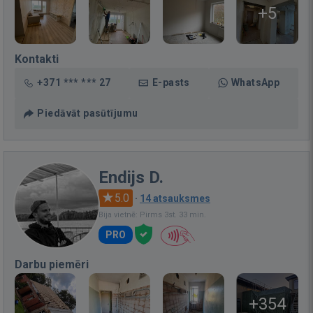
+5
Kontakti
+371 *** *** 27
E-pasts
WhatsApp
Piedāvāt pasūtījumu
Endijs D.
5.0
·
14 atsauksmes
Bija vietnē: Pirms 3st. 33 min.
PRO
Darbu piemēri
+354