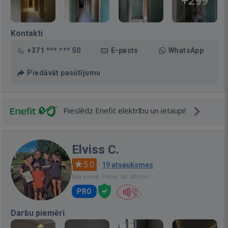
+299
Kontakti
+371 *** *** 50
E-pasts
WhatsApp
Piedāvāt pasūtījumu
Pieslēdz Enefit elektrību un ietaupi!
Elviss C.
5.0
·
19 atsauksmes
Bija vietnē: Pirms 1st. 30 min.
PRO
Darbu piemēri