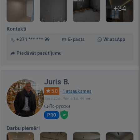
+34
Kontakti
+371 *** *** 99
E-pasts
WhatsApp
Piedāvāt pasūtījumu
Juris B.
5.0
·
1 atsauksmes
Bija vietnē: Pirms 1st. 44 min.
По-русски
PRO
Darbu piemēri