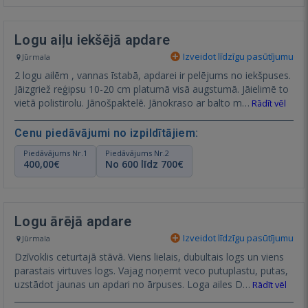
Logu aiļu iekšējā apdare
Izveidot līdzīgu pasūtījumu
Jūrmala
2 logu ailēm , vannas īstabā, apdarei ir pelējums no iekšpuses.
Jāizgriež reģipsu 10-20 cm platumā visā augstumā. Jāielimē to
vietā polistirolu. Jānošpaktelē. Jānokraso ar balto m…
Rādīt vēl
Cenu piedāvājumi no izpildītājiem:
Piedāvājums Nr.1
Piedāvājums Nr.2
400,00€
No 600 līdz 700€
Logu ārējā apdare
Izveidot līdzīgu pasūtījumu
Jūrmala
Dzīvoklis ceturtajā stāvā. Viens lielais, dubultais logs un viens
parastais virtuves logs. Vajag noņemt veco putuplastu, putas,
uzstādot jaunas un apdari no ārpuses. Loga ailes D…
Rādīt vēl