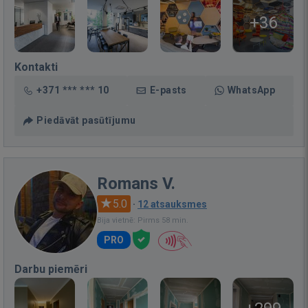
+36
Kontakti
+371 *** *** 10
E-pasts
WhatsApp
Piedāvāt pasūtījumu
Romans V.
5.0
·
12 atsauksmes
Bija vietnē: Pirms 58 min.
PRO
Darbu piemēri