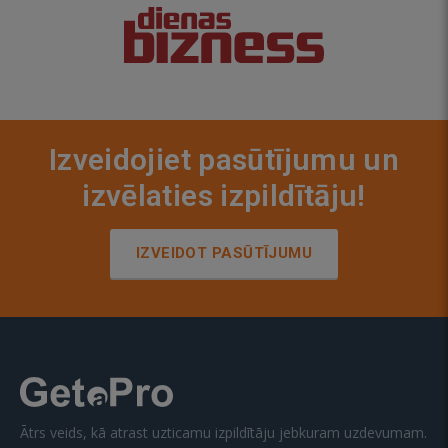
Izveidojiet pasūtījumu un
izvēlaties izpildītāju!
IZVEIDOT PASŪTĪJUMU
Ātrs veids, kā atrast uzticamu izpildītāju jebkuram uzdevumam.