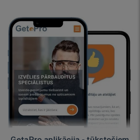
GetaPro aplikācija - tūkstošiem