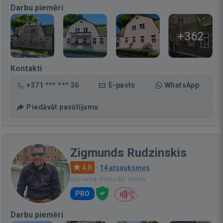
Darbu piemēri
+362
Kontakti
+371 *** *** 36
E-pasts
WhatsApp
Piedāvāt pasūtījumu
Zigmunds Rudzinskis
4.8
·
14 atsauksmes
Bija vietnē: Pirms 3st. 10 min.
PRO
Darbu piemēri