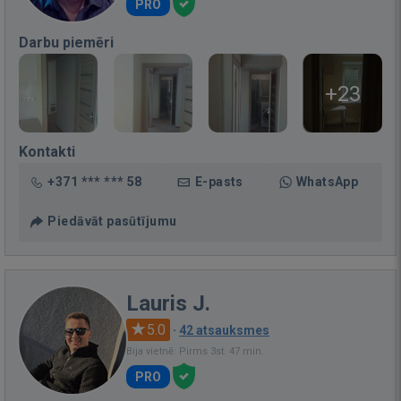
PRO
Darbu piemēri
+23
Kontakti
+371 *** *** 58
E-pasts
WhatsApp
Piedāvāt pasūtījumu
Lauris J.
5.0
·
42 atsauksmes
Bija vietnē: Pirms 3st. 47 min.
PRO