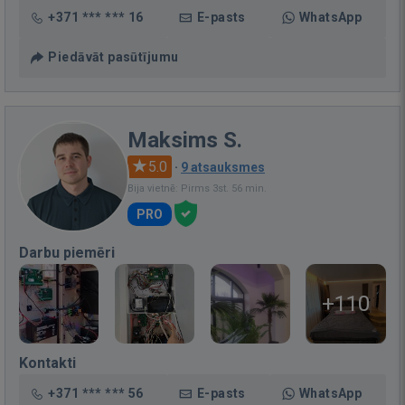
+371 *** *** 16
E-pasts
WhatsApp
Piedāvāt pasūtījumu
Maksims S.
5.0
·
9 atsauksmes
Bija vietnē: Pirms 3st. 56 min.
PRO
Darbu piemēri
+110
Kontakti
+371 *** *** 56
E-pasts
WhatsApp