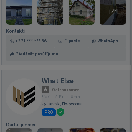
+41
Kontakti
+371 *** *** 56
E-pasts
WhatsApp
Piedāvāt pasūtījumu
What Else
·
0 atsauksmes
Bija vietnē: Pirms 18 min.
Latviski, По-русски
PRO
Darbu piemēri