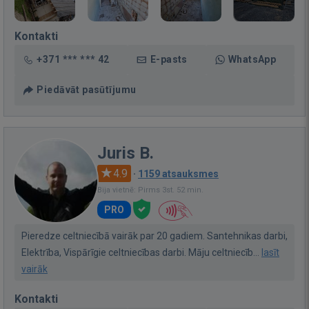
Kontakti
+371 *** *** 42
E-pasts
WhatsApp
Piedāvāt pasūtījumu
Juris B.
4.9
·
1159 atsauksmes
Bija vietnē: Pirms 3st. 52 min.
PRO
Pieredze celtniecībā vairāk par 20 gadiem. Santehnikas darbi,
Elektrība, Vispārīgie celtniecības darbi. Māju celtniecīb...
lasīt
vairāk
Kontakti