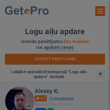
Logu aiļu apdare
Izveido pasūtījumu
bez maksas
vai
apskati cenas
IZVEIDOT PASŪTĪJUMU
Labākie speciālisti kategorijā "Logu aiļu
apdare" Jūrmalā
Alexey K.
4.7
·
21 atsauksmes
Bija vietnē: Pirms 1st. 14 min.