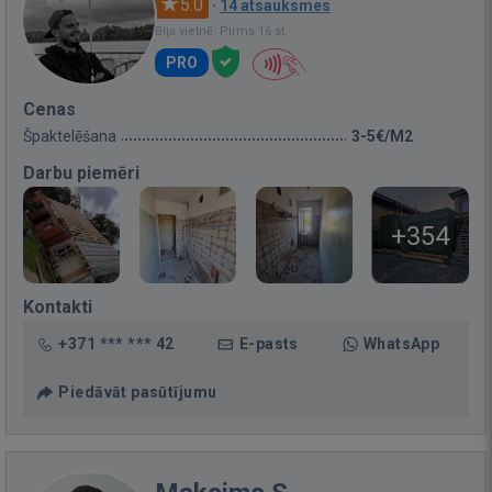
5.0
·
14 atsauksmes
Bija vietnē: Pirms 16 st.
PRO
Cenas
Špaktelēšana
3-5€/M2
Darbu piemēri
+354
Kontakti
+371 *** *** 42
E-pasts
WhatsApp
Piedāvāt pasūtījumu