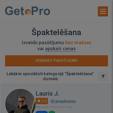
Špaktelēšana
Izveido pasūtījumu
bez maksas
vai
apskati cenas
IZVEIDOT PASŪTĪJUMU
Labākie speciālisti kategorijā "Špaktelēšana"
Jūrmalā
Lauris J.
5.0
·
42 atsauksmes
Bija vietnē: Pirms 1st. 7 min.