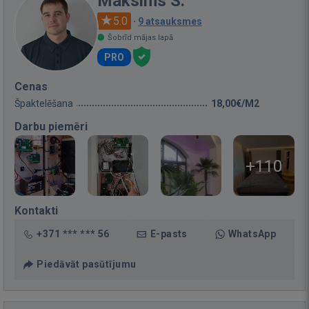
Maksims S.
5.0
·
9 atsauksmes
Šobrīd mājas lapā
PRO
Cenas
Špaktelēšana
18,00€/M2
Darbu piemēri
+110
Kontakti
+371 *** *** 56
E-pasts
WhatsApp
Piedāvāt pasūtījumu