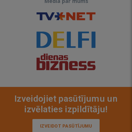
Media par mums
Izveidojiet pasūtījumu un
izvēlaties izpildītāju!
IZVEIDOT PASŪTĪJUMU