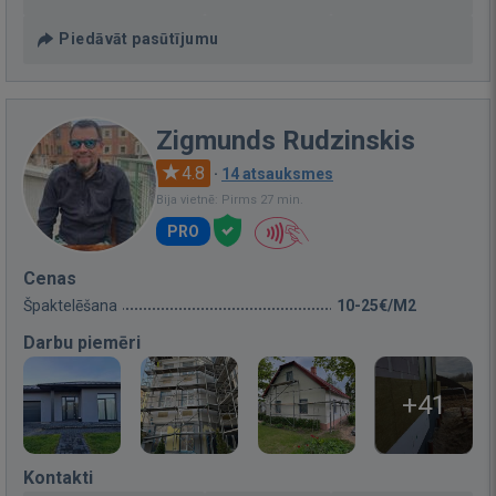
Piedāvāt pasūtījumu
Zigmunds Rudzinskis
4.8
·
14 atsauksmes
Bija vietnē: Pirms 27 min.
PRO
Cenas
Špaktelēšana
10-25€/M2
Darbu piemēri
+41
Kontakti