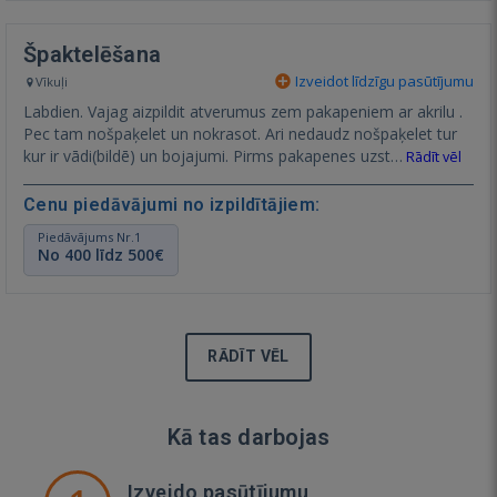
Špaktelēšana
Izveidot līdzīgu pasūtījumu
Vīkuļi
Labdien. Vajag aizpildit atverumus zem pakapeniem ar akrilu .
Pec tam nošpaķelet un nokrasot. Ari nedaudz nošpaķelet tur
kur ir vādi(bildē) un bojajumi. Pirms pakapenes uzst…
Rādīt vēl
Cenu piedāvājumi no izpildītājiem:
Piedāvājums Nr.1
No 400 līdz 500€
RĀDĪT VĒL
Kā tas darbojas
Izveido pasūtījumu