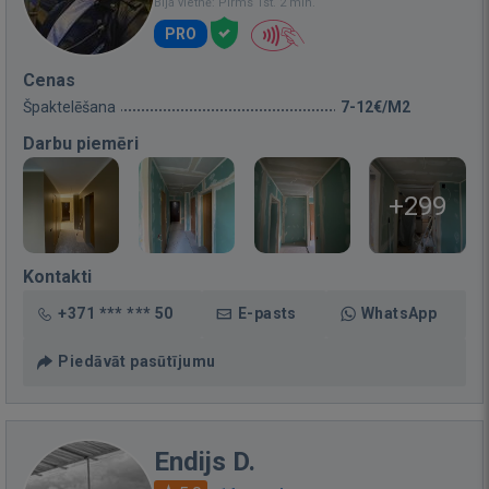
Bija vietnē: Pirms 1st. 2 min.
PRO
Cenas
Špaktelēšana
7-12€/M2
Darbu piemēri
+299
Kontakti
+371 *** *** 50
E-pasts
WhatsApp
Piedāvāt pasūtījumu
Endijs D.