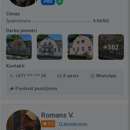
PRO
Cenas
Špaktelēšana
4-5€/M2
Darbu piemēri
+362
Kontakti
+371 *** *** 36
E-pasts
WhatsApp
Piedāvāt pasūtījumu
Romans V.
5.0
·
12 atsauksmes