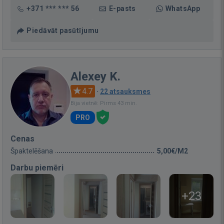
+371 *** *** 56
E-pasts
WhatsApp
Piedāvāt pasūtījumu
Alexey K.
4.7
·
22 atsauksmes
Bija vietnē: Pirms 43 min.
PRO
Cenas
Špaktelēšana
5,00€/M2
Darbu piemēri
+23