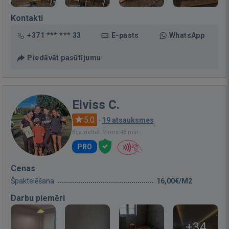
Kontakti
+371 *** *** 33
E-pasts
WhatsApp
Piedāvāt pasūtījumu
Elviss C.
5.0
·
19 atsauksmes
Bija vietnē: Pirms 48 min.
PRO
Cenas
Špaktelēšana
16,00€/M2
Darbu piemēri
+34