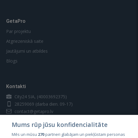
GetaPro
Par projektu
Atgriezeniskā saite
Jautājumi un atbildes
Blogs
Kontakti
City24 SIA, (40003692375)
28259069
(darba dien. 09-17)
contact@getapro.lv
Mums rūp jūsu konfidencialitāte
Mēs un mūsu
270
partneri glabājam un piekļūstam personas