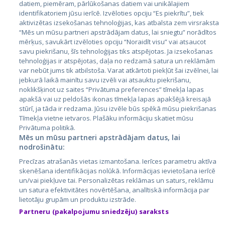
datiem, piemēram, pārlūkošanas datiem vai unikālajiem
identifikatoriem jūsu ierīcē. Izvēloties opciju “Es piekrītu”, tiek
Valstis
aktivizētas izsekošanas tehnoloģijas, kas atbalsta zem virsraksta
Igaunija
“Mēs un mūsu partneri apstrādājam datus, lai sniegtu” norādītos
mērķus, savukārt izvēloties opciju “Noraidīt visu” vai atsaucot
Latvija
savu piekrišanu, šīs tehnoloģijas tiks atspējotas. Ja izsekošanas
tehnoloģijas ir atspējotas, daļa no redzamā satura un reklāmām
Lietuva
var nebūt jums tik atbilstoša. Varat atkārtoti piekļūt šai izvēlnei, lai
jebkurā laikā mainītu savu izvēli vai atsauktu piekrišanu,
noklikšķinot uz saites “Privātuma preferences” tīmekļa lapas
apakšā vai uz peldošās ikonas tīmekļa lapas apakšējā kreisajā
stūrī, ja tāda ir redzama. Jūsu izvēle būs spēkā mūsu piekrišanas
Tīmekļa vietne ietvaros. Plašāku informāciju skatiet mūsu
Privātuma politikā.
Mēs un mūsu partneri apstrādājam datus, lai
nodrošinātu:
City24.lv
CVbankas.lt
Precīzas atrašanās vietas izmantošana. Ierīces parametru aktīva
City24.ee
Kainos.lt
skenēšana identifikācijas nolūkā. Informācijas ievietošana ierīcē
un/vai piekļuve tai. Personalizētas reklāmas un saturs, reklāmu
GetaPro.lv
Paslaugos.lt
un satura efektivitātes novērtēšana, analītiskā informācija par
GetaPro.ee
auto24.ee
lietotāju grupām un produktu izstrāde.
Skelbiu.lt
KV.ee
Partneru (pakalpojumu sniedzēju) saraksts
Autoplius.lt
Osta.ee