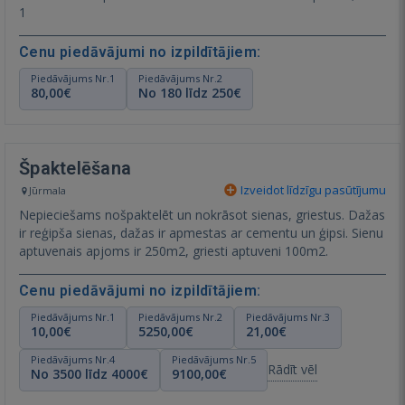
1
Cenu piedāvājumi no izpildītājiem:
Piedāvājums Nr.1
Piedāvājums Nr.2
80,00€
No 180 līdz 250€
Špaktelēšana
Izveidot līdzīgu pasūtījumu
Jūrmala
Nepieciešams nošpaktelēt un nokrāsot sienas, griestus. Dažas
ir reģipša sienas, dažas ir apmestas ar cementu un ģipsi. Sienu
aptuvenais apjoms ir 250m2, griesti aptuveni 100m2.
Cenu piedāvājumi no izpildītājiem:
Piedāvājums Nr.1
Piedāvājums Nr.2
Piedāvājums Nr.3
10,00€
5250,00€
21,00€
Piedāvājums Nr.4
Piedāvājums Nr.5
Rādīt vēl
No 3500 līdz 4000€
9100,00€