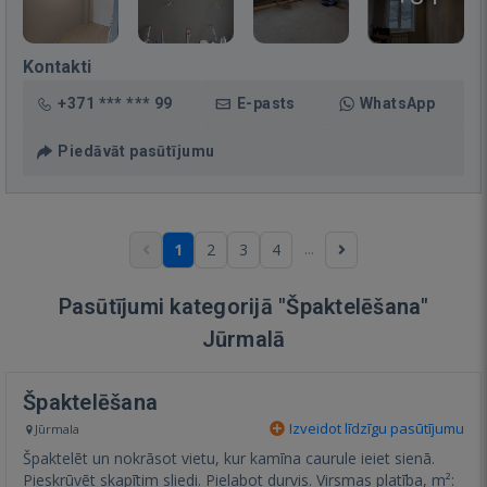
Kontakti
+371 *** *** 99
E-pasts
WhatsApp
Piedāvāt pasūtījumu
...
1
2
3
4
Pasūtījumi kategorijā "Špaktelēšana"
Jūrmalā
Špaktelēšana
Izveidot līdzīgu pasūtījumu
Jūrmala
Špaktelēt un nokrāsot vietu, kur kamīna caurule ieiet sienā.
Pieskrūvēt skapītim sliedi. Pielabot durvis. Virsmas platība, m²: