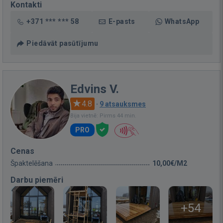
Kontakti
+371 *** *** 58
E-pasts
WhatsApp
Piedāvāt pasūtījumu
Edvins V.
4.8
·
9 atsauksmes
Bija vietnē: Pirms 44 min.
PRO
Cenas
Špaktelēšana
10,00€/M2
Darbu piemēri
+54