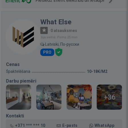
Pieslēdz Enefit elektrību un ietaupi!
What Else
·
0 atsauksmes
Bija vietnē: Pirms 25 min.
Latviski, По-русски
PRO
Cenas
Špaktelēšana
10-18€/M2
Darbu piemēri
+36
Kontakti
+371 *** *** 10
E-pasts
WhatsApp