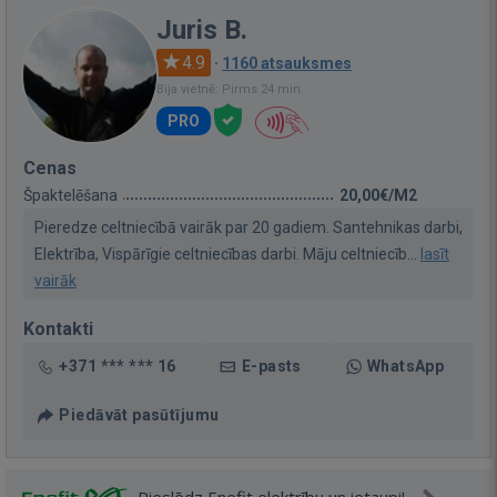
Juris B.
4.9
·
1160 atsauksmes
Bija vietnē: Pirms 24 min.
PRO
Cenas
Špaktelēšana
20,00€/M2
Pieredze celtniecībā vairāk par 20 gadiem. Santehnikas darbi,
Elektrība, Vispārīgie celtniecības darbi. Māju celtniecīb...
lasīt
vairāk
Kontakti
+371 *** *** 16
E-pasts
WhatsApp
Piedāvāt pasūtījumu