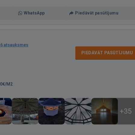
WhatsApp
Piedāvāt pasūtījumu
16 atsauksmes
PIEDĀVĀT PASŪTĪJUMU
00€/M2
+35