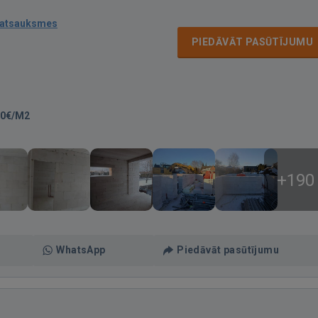
 atsauksmes
PIEDĀVĀT PASŪTĪJUMU
00€/M2
+190
WhatsApp
Piedāvāt pasūtījumu