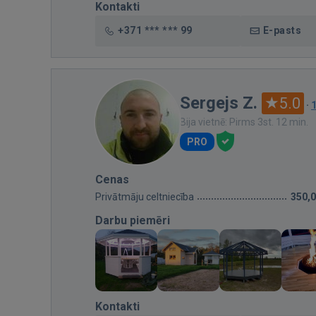
Kontakti
+371 *** *** 99
E-pasts
Sergejs Z.
5.0
·
Bija vietnē: Pirms 3st. 12 min.
PRO
Cenas
Privātmāju celtniecība
350,
Darbu piemēri
Kontakti