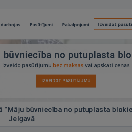
Izveidot pasūt
 darbojas
Pasūtījumi
Pakalpojumi
 būvniecība no putuplasta bl
Izveido pasūtījumu
bez maksas
vai
apskati cenas
IZVEIDOT PASŪTĪJUMU
jā "Māju būvniecība no putuplasta bloki
Jelgavā