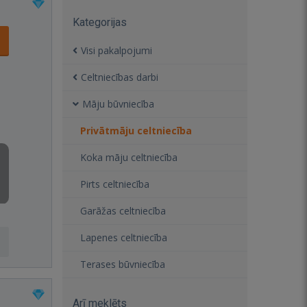
Kategorijas
Visi pakalpojumi
Celtniecības darbi
Māju būvniecība
Privātmāju celtniecība
Koka māju celtniecība
Pirts celtniecība
Garāžas celtniecība
Lapenes celtniecība
Terases būvniecība
Arī meklēts