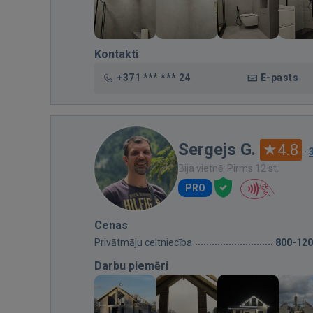
Kontakti
+371 *** *** 24
E-pasts
Sergejs G.
4.8
·
Bija vietnē: Pirms 12 st.
PRO
Cenas
Privātmāju celtniecība
800-12
Darbu piemēri