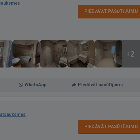
tsauksmes
PIEDĀVĀT PASŪTĪJUMU
+2
WhatsApp
Piedāvāt pasūtījumu
 atsauksmes
PIEDĀVĀT PASŪTĪJUMU