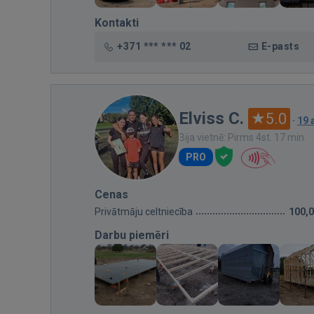
Kontakti
+371 *** *** 02
E-pasts
Elviss C.
5.0
·
19 
Bija vietnē: Pirms 4st. 17 min.
PRO
Cenas
Privātmāju celtniecība
100,
Darbu piemēri