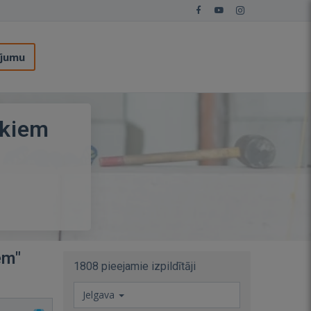
ījumu
okiem
em"
1808 pieejamie izpildītāji
Jelgava