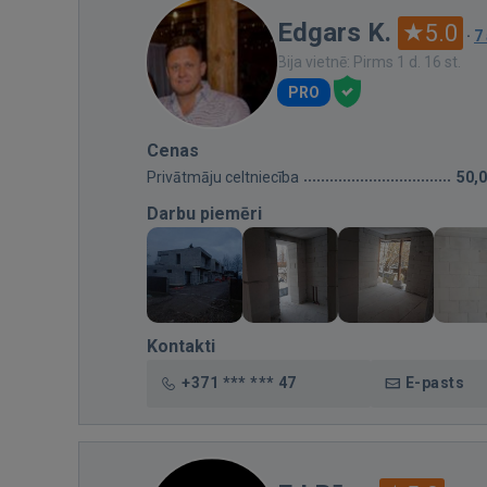
Edgars K.
5.0
·
7
Bija vietnē: Pirms 1 d. 16 st.
PRO
Cenas
Privātmāju celtniecība
50,
Darbu piemēri
Kontakti
+371 *** *** 47
E-pasts