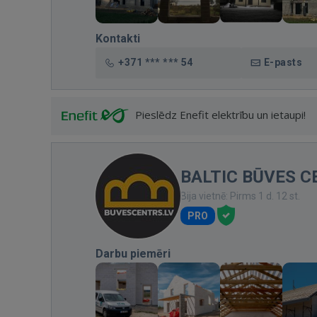
Kontakti
+371 *** *** 54
E-pasts
Pieslēdz Enefit elektrību un ietaupi!
BALTIC BŪVES C
Bija vietnē: Pirms 1 d. 12 st.
PRO
Darbu piemēri