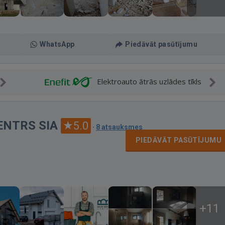
WhatsApp
Piedāvāt pasūtījumu
Elektroauto ātrās uzlādes tīkls
ENTRS SIA
5.0
·
8 atsauksmes
PIEDĀVĀT PASŪTĪJUMU
+11