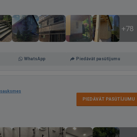
+78
WhatsApp
Piedāvāt pasūtījumu
tsauksmes
PIEDĀVĀT PASŪTĪJUMU