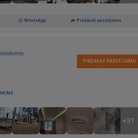
WhatsApp
Piedāvāt pasūtījumu
atsauksmes
PIEDĀVĀT PASŪTĪJUMU
00€/M2
+31