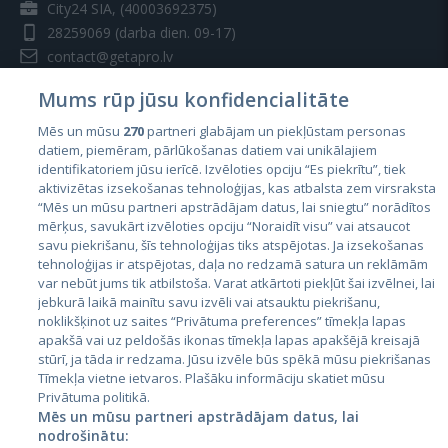
City24 SIA, (40003692375)
28259069
(darba dien. 09-17)
contact@getapro.lv
Mums rūp jūsu konfidencialitāte
Mēs un mūsu
270
partneri glabājam un piekļūstam personas
datiem, piemēram, pārlūkošanas datiem vai unikālajiem
identifikatoriem jūsu ierīcē. Izvēloties opciju “Es piekrītu”, tiek
Valstis
aktivizētas izsekošanas tehnoloģijas, kas atbalsta zem virsraksta
Igaunija
“Mēs un mūsu partneri apstrādājam datus, lai sniegtu” norādītos
mērķus, savukārt izvēloties opciju “Noraidīt visu” vai atsaucot
Latvija
savu piekrišanu, šīs tehnoloģijas tiks atspējotas. Ja izsekošanas
tehnoloģijas ir atspējotas, daļa no redzamā satura un reklāmām
Lietuva
var nebūt jums tik atbilstoša. Varat atkārtoti piekļūt šai izvēlnei, lai
jebkurā laikā mainītu savu izvēli vai atsauktu piekrišanu,
noklikšķinot uz saites “Privātuma preferences” tīmekļa lapas
apakšā vai uz peldošās ikonas tīmekļa lapas apakšējā kreisajā
stūrī, ja tāda ir redzama. Jūsu izvēle būs spēkā mūsu piekrišanas
Tīmekļa vietne ietvaros. Plašāku informāciju skatiet mūsu
Privātuma politikā.
Mēs un mūsu partneri apstrādājam datus, lai
nodrošinātu: