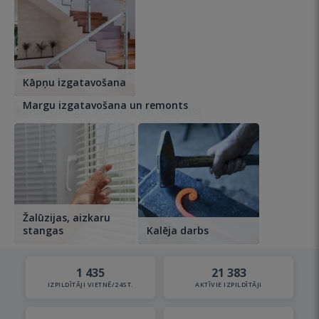
Kāpņu izgatavošana
Margu izgatavošana un remonts
Žalūzijas, aizkaru
stangas
Kalēja darbs
1 435
21 383
IZPILDĪTĀJI VIETNĒ/24ST.
AKTĪVIE IZPILDĪTĀJI