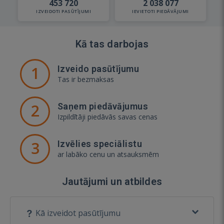
453 720
2 038 077
IZVEIDOTI PASŪTĪJUMI
IEVIETOTI PIEDĀVĀJUMI
Kā tas darbojas
1
Izveido pasūtījumu
Tas ir bezmaksas
2
Saņem piedāvājumus
Izpildītāji piedāvās savas cenas
3
Izvēlies speciālistu
ar labāko cenu un atsauksmēm
Jautājumi un atbildes
Kā izveidot pasūtījumu