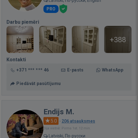
Latviski, По-русски, English
PRO
Darbu piemēri
+388
Kontakti
+371 *** *** 46
E-pasts
WhatsApp
Piedāvāt pasūtījumu
Endijs M.
5.0
·
206 atsauksmes
Bija vietnē: Pirms 1st. 12 min.
Latviski, По-русски