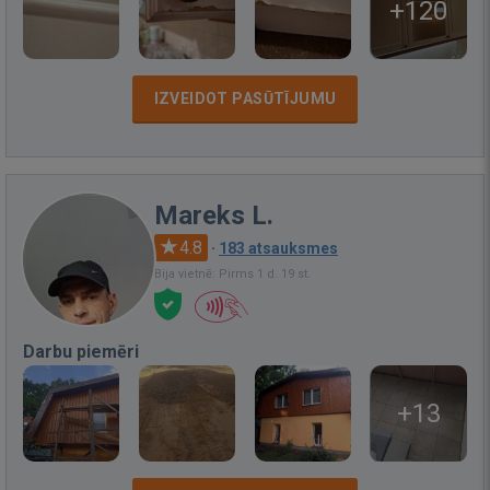
+120
IZVEIDOT PASŪTĪJUMU
Mareks L.
4.8
·
183 atsauksmes
Bija vietnē: Pirms 1 d. 19 st.
Darbu piemēri
+13