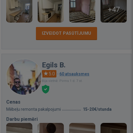
+47
IZVEIDOT PASŪTĪJUMU
Egils B.
5.0
·
60 atsauksmes
Bija vietnē: Pirms 1 d. 7 st.
Cenas
Mēbeļu remonta pakalpojumi
15-20€/stunda
Darbu piemēri