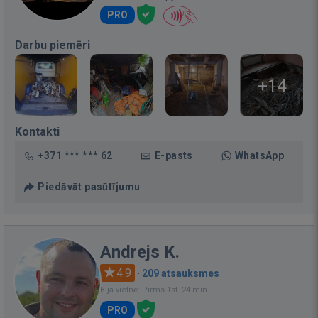
PRO
Darbu piemēri
+14
Kontakti
+371 *** *** 62
E-pasts
WhatsApp
Piedāvāt pasūtījumu
Andrejs K.
4.9
·
209 atsauksmes
Bija vietnē: Pirms 1st. 24 min.
PRO