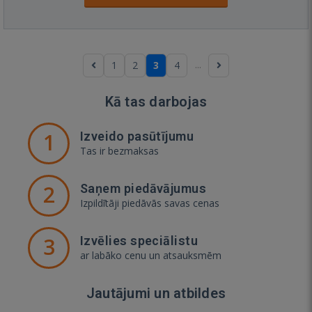
...
1
2
3
4
Kā tas darbojas
1
Izveido pasūtījumu
Tas ir bezmaksas
2
Saņem piedāvājumus
Izpildītāji piedāvās savas cenas
3
Izvēlies speciālistu
ar labāko cenu un atsauksmēm
Jautājumi un atbildes