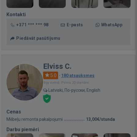
Kontakti
+371 *** *** 98
E-pasts
WhatsApp
Piedāvāt pasūtījumu
Elviss C.
5.0
·
180 atsauksmes
Bija vietnē: Pirms 20 dienām
Latviski, По-русски, English
Cenas
Mēbeļu remonta pakalpojumi
13,00€/stunda
Darbu piemēri