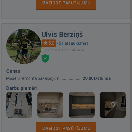
IZVEIDOT PASŪTĪJUMU
Ulvis Bērziņš
5.0
·
51 atsauksmes
Bija vietnē: Pirms 2 dienām
Cenas
Mēbeļu remonta pakalpojumi
20,00€/stunda
Darbu piemēri
+91
IZVEIDOT PASŪTĪJUMU