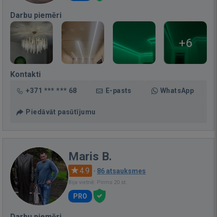
Darbu piemēri
+6
Kontakti
+371 *** *** 68
E-pasts
WhatsApp
Piedāvāt pasūtījumu
Maris B.
4.9
·
86 atsauksmes
Bija vietnē: Pirms 20 st.
PRO
Darbu piemēri