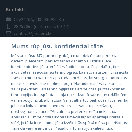
Kontakti
City24 SIA, (40003692375)
28259069
(darba dien. 09-17)
contact@getapro.lv
Mums rūp jūsu konfidencialitāte
Mēs un mūsu
270
partneri glabājam un piekļūstam personas
datiem, piemēram, pārlūkošanas datiem vai unikālajiem
identifikatoriem jūsu ierīcē. Izvēloties opciju “Es piekrītu”, tiek
Valstis
aktivizētas izsekošanas tehnoloģijas, kas atbalsta zem virsraksta
Igaunija
“Mēs un mūsu partneri apstrādājam datus, lai sniegtu” norādītos
mērķus, savukārt izvēloties opciju “Noraidīt visu” vai atsaucot
Latvija
savu piekrišanu, šīs tehnoloģijas tiks atspējotas. Ja izsekošanas
tehnoloģijas ir atspējotas, daļa no redzamā satura un reklāmām
Lietuva
var nebūt jums tik atbilstoša. Varat atkārtoti piekļūt šai izvēlnei, lai
jebkurā laikā mainītu savu izvēli vai atsauktu piekrišanu,
noklikšķinot uz saites “Privātuma preferences” tīmekļa lapas
apakšā vai uz peldošās ikonas tīmekļa lapas apakšējā kreisajā
stūrī, ja tāda ir redzama. Jūsu izvēle būs spēkā mūsu piekrišanas
Tīmekļa vietne ietvaros. Plašāku informāciju skatiet mūsu