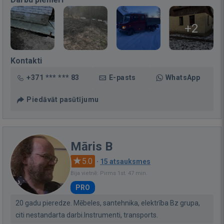
+2
Kontakti
+371 *** *** 83
E-pasts
WhatsApp
Piedāvāt pasūtījumu
Māris B
5.0
·
15 atsauksmes
Bija vietnē: Pirms 1st. 47 min.
PRO
20 gadu pieredze. Mēbeles, santehnika, elektrība Bz grupa,
citi nestandarta darbi.Instrumenti, transports.