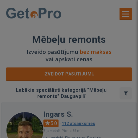
Mēbeļu remonts
Izveido pasūtījumu
bez maksas
vai
apskati cenas
IZVEIDOT PASŪTĪJUMU
Labākie speciālisti kategorijā "Mēbeļu
remonts" Daugavpilī
Ingars S.
5.0
·
112 atsauksmes
Bija vietnē: Pirms 35 min.