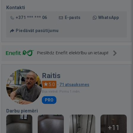
Kontakti
+371 *** *** 06
E-pasts
WhatsApp
Piedāvāt pasūtījumu
Pieslēdz Enefit elektrību un ietaupi!
Raitis
5.0
·
71 atsauksmes
Bija vietnē: Pirms 1 mēn.
PRO
Darbu piemēri
+11