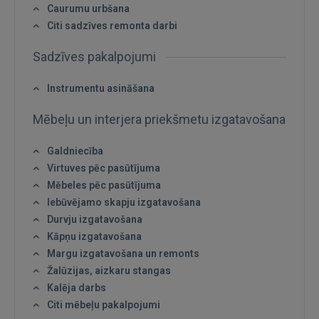
Caurumu urbšana
IENĀKT
Citi sadzīves remonta darbi
Aizmirsāt paroli?
Atcerēties?
Sadzīves pakalpojumi
Instrumentu asināšana
FACEBOOK
Mēbeļu un interjera priekšmetu izgatavošana
GOOGLE
Galdniecība
Virtuves pēc pasūtījuma
 Sign in with Apple
Mēbeles pēc pasūtījuma
Iebūvējamo skapju izgatavošana
Vēl neesat reģistrējies?
Durvju izgatavošana
Kāpņu izgatavošana
REĢISTRĀCIJA
Margu izgatavošana un remonts
Žalūzijas, aizkaru stangas
Kalēja darbs
Citi mēbeļu pakalpojumi