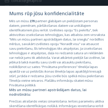
contact@getapro.lv
Mums rūp jūsu konfidencialitāte
Mēs un mūsu
270
partneri glabājam un piekļūstam personas
datiem, piemēram, pārlūkošanas datiem vai unikālajiem
Valstis
identifikatoriem jūsu ierīcē. Izvēloties opciju “Es piekrītu”, tiek
aktivizētas izsekošanas tehnoloģijas, kas atbalsta zem virsraksta
Igaunija
“Mēs un mūsu partneri apstrādājam datus, lai sniegtu” norādītos
Latvija
mērķus, savukārt izvēloties opciju “Noraidīt visu” vai atsaucot
savu piekrišanu, šīs tehnoloģijas tiks atspējotas. Ja izsekošanas
Lietuva
tehnoloģijas ir atspējotas, daļa no redzamā satura un reklāmām
var nebūt jums tik atbilstoša. Varat atkārtoti piekļūt šai izvēlnei, lai
jebkurā laikā mainītu savu izvēli vai atsauktu piekrišanu,
noklikšķinot uz saites “Privātuma preferences” tīmekļa lapas
apakšā vai uz peldošās ikonas tīmekļa lapas apakšējā kreisajā
stūrī, ja tāda ir redzama. Jūsu izvēle būs spēkā mūsu piekrišanas
Tīmekļa vietne ietvaros. Plašāku informāciju skatiet mūsu
Privātuma politikā.
Mēs un mūsu partneri apstrādājam datus, lai
nodrošinātu:
City24.lv
CVbankas.lt
Precīzas atrašanās vietas izmantošana. Ierīces parametru aktīva
City24.ee
Kainos.lt
skenēšana identifikācijas nolūkā. Informācijas ievietošana ierīcē