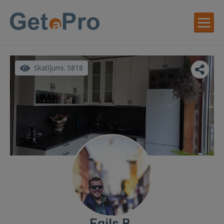
Skatījumi: 5818
Egils B.