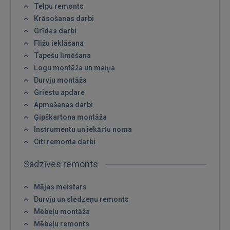
Telpu remonts
Krāsošanas darbi
Grīdas darbi
Flīžu ieklāšana
Tapešu līmēšana
Logu montāža un maiņa
Durvju montāža
Griestu apdare
Apmešanas darbi
Ģipškartona montāža
Instrumentu un iekārtu noma
Citi remonta darbi
Ienākt
Sadzīves remonts
Mājas meistars
Durvju un slēdzeņu remonts
Mēbeļu montāža
Mēbeļu remonts