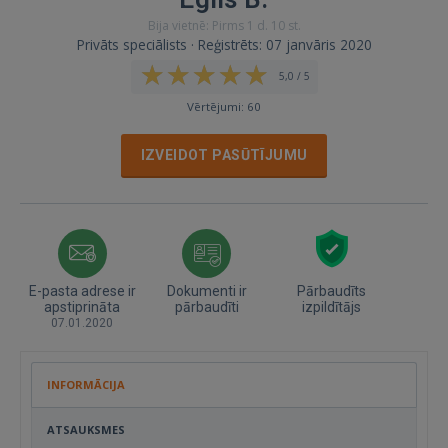
Bija vietnē: Pirms 1 d. 10 st.
Privāts speciālists · Reģistrēts: 07 janvāris 2020
5,0 / 5
Vērtējumi: 60
IZVEIDOT PASŪTĪJUMU
E-pasta adrese ir
Dokumenti ir
Pārbaudīts
apstiprināta
pārbaudīti
izpildītājs
07.01.2020
INFORMĀCIJA
ATSAUKSMES