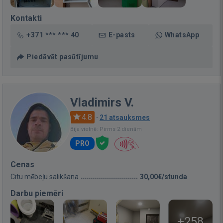
Kontakti
+371 *** *** 40
E-pasts
WhatsApp
Piedāvāt pasūtījumu
Vladimirs V.
4.8
·
21 atsauksmes
Bija vietnē: Pirms 2 dienām
PRO
Cenas
Citu mēbeļu salikšana
30,00€/stunda
Darbu piemēri
+258