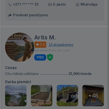
+371 *** *** 33
E-pasts
WhatsApp
Piedāvāt pasūtījumu
Artis M.
5.0
·
22 atsauksmes
Bija vietnē: Pirms 1st. 1 min.
PRO
Cenas
Citu mēbeļu salikšana
25,00€/stunda
Darbu piemēri
+48