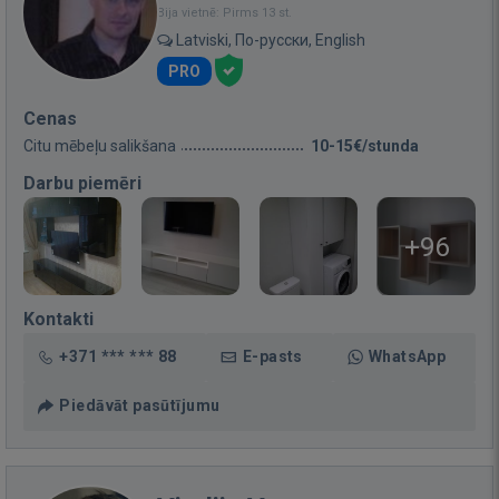
Bija vietnē: Pirms 13 st.
Latviski, По-русски, English
PRO
Cenas
Citu mēbeļu salikšana
10-15€/stunda
Darbu piemēri
+96
Kontakti
+371 *** *** 88
E-pasts
WhatsApp
Piedāvāt pasūtījumu