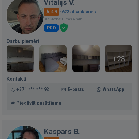
Vitalijs V.
4.9
·
623 atsauksmes
Bija vietnē: Pirms 6 min.
PRO
Darbu piemēri
+28
Kontakti
+371 *** *** 92
E-pasts
WhatsApp
Piedāvāt pasūtījumu
Kaspars B.