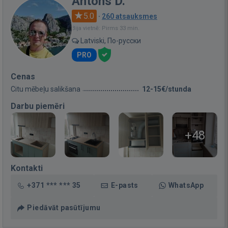
Antons D.
5.0
·
260 atsauksmes
Bija vietnē: Pirms 33 min.
Latviski, По-русски
PRO
Cenas
Citu mēbeļu salikšana
12-15€/stunda
Darbu piemēri
+48
Kontakti
+371 *** *** 35
E-pasts
WhatsApp
Piedāvāt pasūtījumu