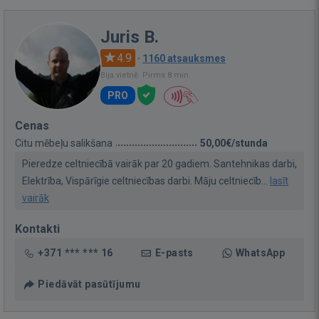
Juris B.
4.9
·
1160 atsauksmes
Bija vietnē: Pirms 8 min.
PRO
Cenas
Citu mēbeļu salikšana
50,00€/stunda
Pieredze celtniecībā vairāk par 20 gadiem. Santehnikas darbi,
Elektrība, Vispārīgie celtniecības darbi. Māju celtniecīb...
lasīt
vairāk
Kontakti
+371 *** *** 16
E-pasts
WhatsApp
Piedāvāt pasūtījumu