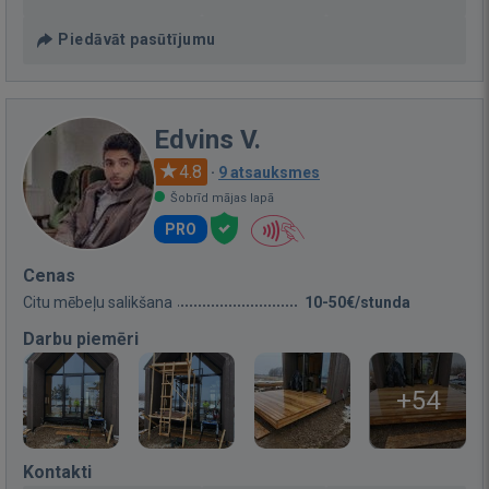
Piedāvāt pasūtījumu
Edvins V.
4.8
·
9 atsauksmes
Šobrīd mājas lapā
PRO
Cenas
Citu mēbeļu salikšana
10-50€/stunda
Darbu piemēri
+54
Kontakti