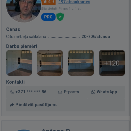
4.9
·
197 atsauksmes
Bija vietnē: Pirms 1 d. 1 st.
PRO
Cenas
Citu mēbeļu salikšana
20-70€/stunda
Darbu piemēri
+120
Kontakti
+371 *** *** 86
E-pasts
WhatsApp
Piedāvāt pasūtījumu