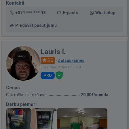
Kontakti
+371 *** *** 18
E-pasts
WhatsApp
Piedāvāt pasūtījumu
Lauris I.
5.0
·
2 atsauksmes
Bija vietnē: Pirms 1 d. 16 st.
PRO
Cenas
Citu mēbeļu salikšana
20,00€/stunda
Darbu piemēri