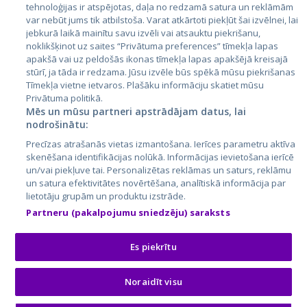
tehnoloģijas ir atspējotas, daļa no redzamā satura un reklāmām
Lietuva
var nebūt jums tik atbilstoša. Varat atkārtoti piekļūt šai izvēlnei, lai
jebkurā laikā mainītu savu izvēli vai atsauktu piekrišanu,
noklikšķinot uz saites “Privātuma preferences” tīmekļa lapas
apakšā vai uz peldošās ikonas tīmekļa lapas apakšējā kreisajā
stūrī, ja tāda ir redzama. Jūsu izvēle būs spēkā mūsu piekrišanas
Tīmekļa vietne ietvaros. Plašāku informāciju skatiet mūsu
Privātuma politikā.
Mēs un mūsu partneri apstrādājam datus, lai
nodrošinātu:
City24.lv
CVbankas.lt
Precīzas atrašanās vietas izmantošana. Ierīces parametru aktīva
City24.ee
Kainos.lt
skenēšana identifikācijas nolūkā. Informācijas ievietošana ierīcē
un/vai piekļuve tai. Personalizētas reklāmas un saturs, reklāmu
GetaPro.lv
Paslaugos.lt
un satura efektivitātes novērtēšana, analītiskā informācija par
GetaPro.ee
auto24.ee
lietotāju grupām un produktu izstrāde.
Skelbiu.lt
KV.ee
Partneru (pakalpojumu sniedzēju) saraksts
Autoplius.lt
Osta.ee
Aruodas.lt
KuldneBörs.ee
Es piekrītu
Noraidīt visu
© 2026 GetaPro. Visas tiesības aizsargātas.