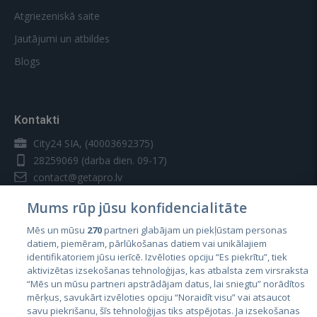
Atgriezeniskā saite
Jautājumi un atbildes
Blogs
Kontakti
City24 SIA, (40003692375)
28259069
(darba dien. 09-17)
contact@getapro.lv
Mums rūp jūsu konfidencialitāte
Mēs un mūsu
270
partneri glabājam un piekļūstam personas
datiem, piemēram, pārlūkošanas datiem vai unikālajiem
identifikatoriem jūsu ierīcē. Izvēloties opciju “Es piekrītu”, tiek
Valstis
aktivizētas izsekošanas tehnoloģijas, kas atbalsta zem virsraksta
Igaunija
“Mēs un mūsu partneri apstrādājam datus, lai sniegtu” norādītos
mērķus, savukārt izvēloties opciju “Noraidīt visu” vai atsaucot
Latvija
savu piekrišanu, šīs tehnoloģijas tiks atspējotas. Ja izsekošanas