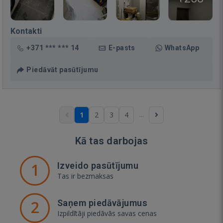
Kontakti
+371 *** *** 14
E-pasts
WhatsApp
Piedāvāt pasūtījumu
...
1
2
3
4
Kā tas darbojas
1
Izveido pasūtījumu
Tas ir bezmaksas
2
Saņem piedāvājumus
Izpildītāji piedāvās savas cenas