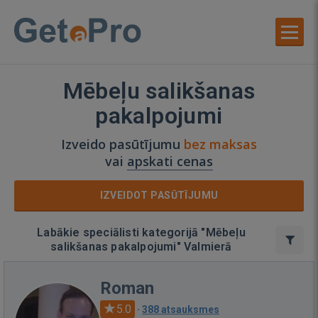
Mēbeļu salikšanas
pakalpojumi
Izveido pasūtījumu
bez maksas
vai
apskati cenas
IZVEIDOT PASŪTĪJUMU
Labākie speciālisti kategorijā "Mēbeļu
salikšanas pakalpojumi" Valmierā
Roman
5.0
·
388 atsauksmes