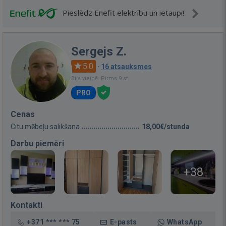
Pieslēdz Enefit elektrību un ietaupi!
Sergejs Z.
5.0
·
16 atsauksmes
Bija vietnē: Pirms 9 st.
PRO
Cenas
Citu mēbeļu salikšana
18,00€/stunda
Darbu piemēri
+38
Kontakti
+371 *** *** 75
E-pasts
WhatsApp