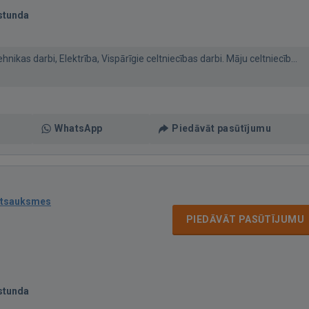
stunda
ikas darbi, Elektrība, Vispārīgie celtniecības darbi. Māju celtniecīb...
WhatsApp
Piedāvāt pasūtījumu
atsauksmes
PIEDĀVĀT PASŪTĪJUMU
stunda