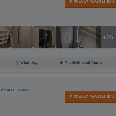
PIEDĀVĀT PASŪTĪJUMU
+25
WhatsApp
Piedāvāt pasūtījumu
197 atsauksmes
PIEDĀVĀT PASŪTĪJUMU