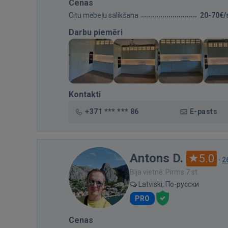
Cenas
Citu mēbeļu salikšana
20-70€/
Darbu piemēri
Kontakti
+371 *** *** 86
E-pasts
Antons D.
5.0
·
2
Bija vietnē: Pirms 7 st.
Latviski, По-русски
PRO
Cenas