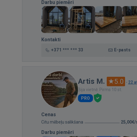
Darbu piemēri
Kontakti
+371 *** *** 33
E-pasts
Artis M.
5.0
·
22 
Bija vietnē: Pirms 10 st.
PRO
Cenas
Citu mēbeļu salikšana
25,00€/
Darbu piemēri