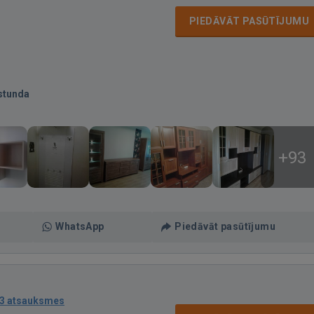
PIEDĀVĀT PASŪTĪJUMU
stunda
+93
WhatsApp
Piedāvāt pasūtījumu
3 atsauksmes