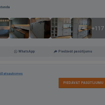
stunda
+117
WhatsApp
Piedāvāt pasūtījumu
60 atsauksmes
PIEDĀVĀT PASŪTĪJUMU