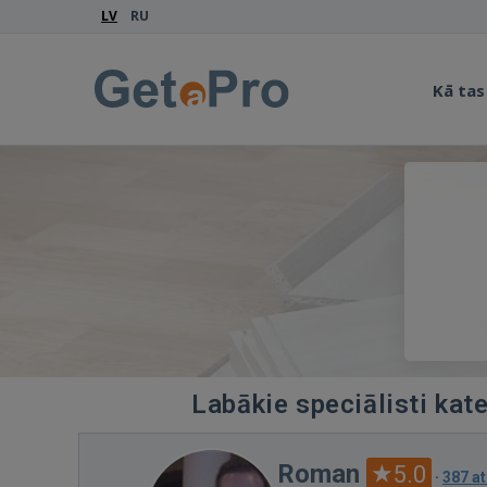
LV
RU
Kā tas
Labākie speciālisti kat
Roman
5.0
·
387 a