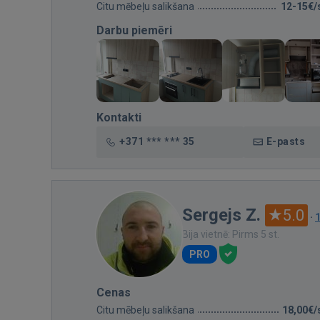
Citu mēbeļu salikšana
12-15€/
Darbu piemēri
Kontakti
+371 *** *** 35
E-pasts
Sergejs Z.
5.0
·
Bija vietnē: Pirms 5 st.
PRO
Cenas
Citu mēbeļu salikšana
18,00€/