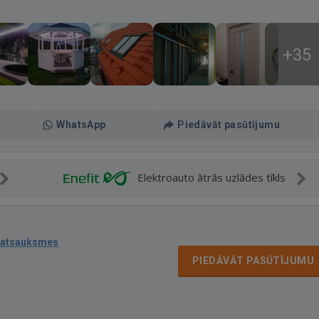
+35
WhatsApp
Piedāvāt pasūtījumu
Elektroauto ātrās uzlādes tīkls
 atsauksmes
PIEDĀVĀT PASŪTĪJUMU