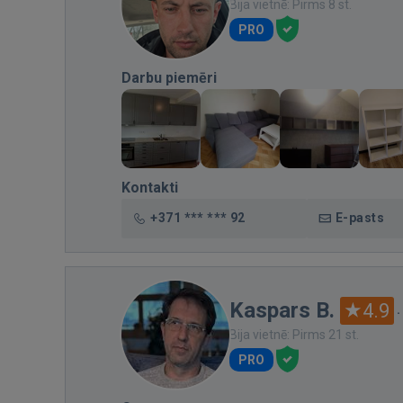
Bija vietnē: Pirms 8 st.
PRO
Darbu piemēri
Kontakti
+371 *** *** 92
E-pasts
Kaspars B.
4.9
·
Bija vietnē: Pirms 21 st.
PRO