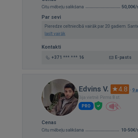
Citu mēbeļu salikšana
50,00€/
Par sevi
Pieredze celtniecībā vairāk par 20 gadiem. Santehn
lasīt vairāk
Kontakti
+371 *** *** 16
E-pasts
Edvins V.
4.8
·
9 
Bija vietnē: Pirms 8 st.
PRO
Cenas
Citu mēbeļu salikšana
10-50€/