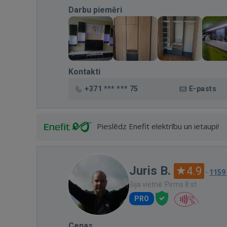
Darbu piemēri
Kontakti
+371 *** *** 75
E-pasts
Pieslēdz Enefit elektrību un ietaupi!
Juris B.
4.9
·
1159
Bija vietnē: Pirms 8 st.
PRO
Cenas