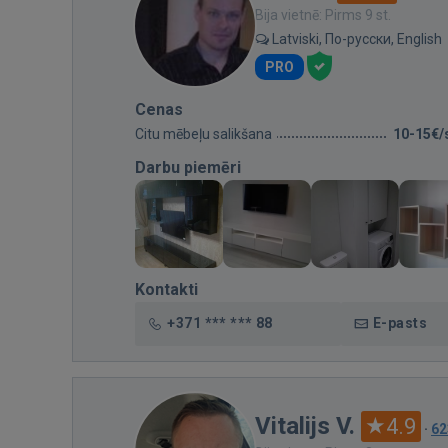
Bija vietnē: Pirms 9 st.
Latviski, По-русски, English
PRO
Cenas
Citu mēbeļu salikšana
10-15€/
Darbu piemēri
Kontakti
+371 *** *** 88
E-pasts
Vitalijs V.
4.9
·
62