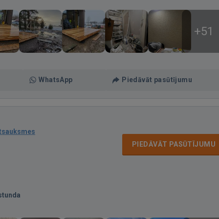
+51
WhatsApp
Piedāvāt pasūtījumu
atsauksmes
PIEDĀVĀT PASŪTĪJUMU
stunda