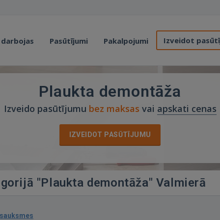
Izveidot pasūt
 darbojas
Pasūtījumi
Pakalpojumi
Plaukta demontāža
Izveido pasūtījumu
bez maksas
vai
apskati cenas
IZVEIDOT PASŪTĪJUMU
egorijā "Plaukta demontāža" Valmierā
tsauksmes