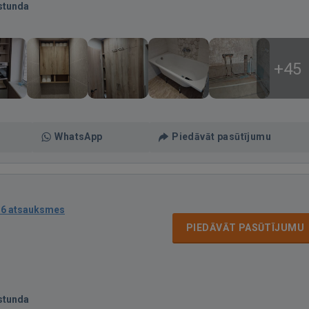
stunda
+45
WhatsApp
Piedāvāt pasūtījumu
16 atsauksmes
PIEDĀVĀT PASŪTĪJUMU
stunda